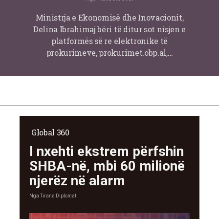
Ministrja e Ekonomisë dhe Inovacionit,
Delina Ibrahimaj bëri të ditur sot nisjen e
platformës së re elektronike të
prokurimeve, prokurimet.obp.al,…
Global 360
I nxehti ekstrem përfshin
SHBA-në, mbi 60 milionë
njerëz në alarm
Nga
Tirana Diplomat