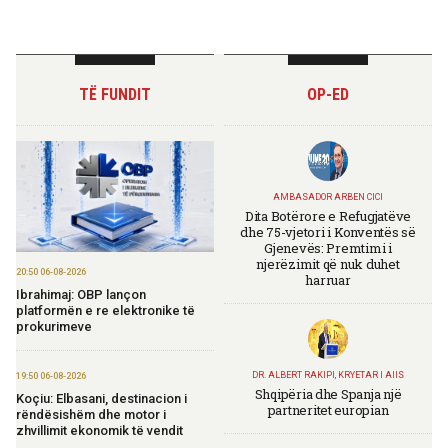
TË FUNDIT
OP-ED
AMBASADOR ARBEN CICI
Dita Botërore e Refugjatëve
dhe 75-vjetori i Konventës së
Gjenevës: Premtimi i
njerëzimit që nuk duhet
20:50 06-08-2026
harruar
Ibrahimaj: OBP lançon
platformën e re elektronike të
prokurimeve
DR. ALBERT RAKIPI, KRYETAR I AIIS
19:50 06-08-2026
Shqipëria dhe Spanja një
Koçiu: Elbasani, destinacion i
partneritet europian
rëndësishëm dhe motor i
zhvillimit ekonomik të vendit