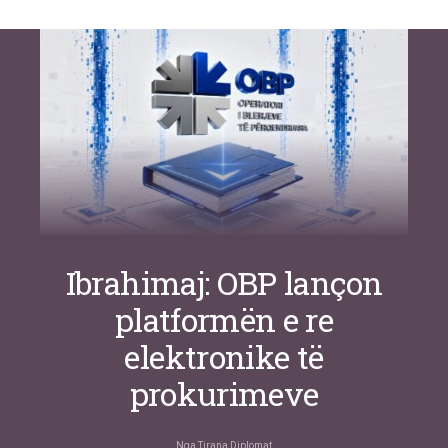
Si po e luftojnë terrorizmin shërbimet
inteligjente izraelite
Nga
Or Shalom
Ibrahimaj: OBP lançon
platformën e re
elektronike të
prokurimeve
Nga
Tirana Diplomat