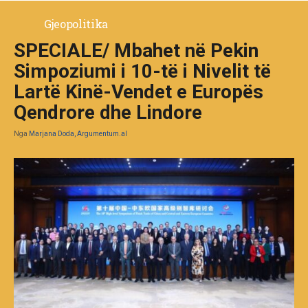
Gjeopolitika
SPECIALE/ Mbahet në Pekin
Simpoziumi i 10-të i Nivelit të
Lartë Kinë-Vendet e Europës
Qendrore dhe Lindore
Nga
Marjana Doda, Argumentum.al