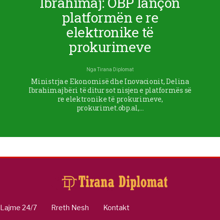
Ibrahimaj: OBP lançon
platformën e re
elektronike të
prokurimeve
Nga
Tirana Diplomat
Ministrja e Ekonomisë dhe Inovacionit, Delina
Ibrahimaj bëri të ditur sot nisjen e platformës së
re elektronike të prokurimeve,
prokurimet.obp.al,…
Lajme 24/7
Rreth Nesh
Kontakt