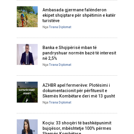
Ambasada gjermane falënderon
ekipet shqiptare për shpëtimin e katër
turistëve
Nga
Tirana Diplomat
Banka e Shqipërisë mban të
pandryshuar normën bazë të interesit
në 2,5%
Nga
Tirana Diplomat
AZHBR apel fermerëve: Plotësimi i
dokumentacionit për përfituesit e
Skemës Kombëtare deri më 13 gusht
Nga
Tirana Diplomat
Koçiu: 33 shoqëri të bashkëpunimit
bujqësor, mbështetje 100% përmes
Skemës Kombëtare