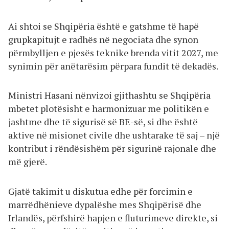
Ai shtoi se Shqipëria është e gatshme të hapë
grupkapitujt e radhës në negociata dhe synon
përmbylljen e pjesës teknike brenda vitit 2027, me
synimin për anëtarësim përpara fundit të dekadës.
Ministri Hasani nënvizoi gjithashtu se Shqipëria
mbetet plotësisht e harmonizuar me politikën e
jashtme dhe të sigurisë së BE-së, si dhe është
aktive në misionet civile dhe ushtarake të saj – një
kontribut i rëndësishëm për sigurinë rajonale dhe
më gjerë.
Gjatë takimit u diskutua edhe për forcimin e
marrëdhënieve dypalëshe mes Shqipërisë dhe
Irlandës, përfshirë hapjen e fluturimeve direkte, si