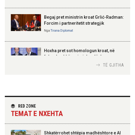
BAJRAM BEGAJ, PRESIDENTI I REPUBLIKËS
SË SHQIPËRISË
Gëzuar Ditën e Pavarësisë,
Kosovë!
Begaj pret ministrin kroat Grlić-Radman:
Forcim i partneritetit strategjik
Nga
Tirana Diplomat
AMER JUKA
100-vjetori i themelimit të
Hoxha pret sot homologun kroat, në
Urdhrit të Skënderbeut
fokus bashkëpunimi dypalësh
Nga
Tirana Diplomat
TË GJITHA
Hoxha takim me zyrtarë të lartë të DASH:
Angazhim i përbashkët për forcimin e
partneritetit strategjik
Nga
Tirana Diplomat
RED ZONE
TEMAT E NXEHTA
Shkatërrohet shtëpia madhështore e Al