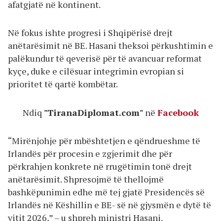
afatgjatë në kontinent.
Në fokus ishte progresi i Shqipërisë drejt
anëtarësimit në BE. Hasani theksoi përkushtimin e
palëkundur të qeverisë për të avancuar reformat
kyçe, duke e cilësuar integrimin evropian si
prioritet të qartë kombëtar.
Ndiq
"TiranaDiplomat.com"
në
Facebook
“Mirënjohje për mbështetjen e qëndrueshme të
Irlandës për procesin e zgjerimit dhe për
përkrahjen konkrete në rrugëtimin tonë drejt
anëtarësimit. Shpresojmë të thellojmë
bashkëpunimin edhe më tej gjatë Presidencës së
Irlandës në Këshillin e BE- së në gjysmën e dytë të
vitit 2026,” – u shpreh ministri Hasani.