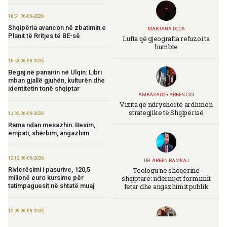
16:51 06-08-2026
Shqipëria avancon në zbatimin e
MARJANA DODA
Planit të Rritjes të BE-së
Lufta që gjeografia refuzoi ta
humbte
15:53 06-08-2026
Begaj në panairin në Ulqin: Libri
mban gjallë gjuhën, kulturën dhe
identitetin tonë shqiptar
AMBASADOR ARBEN CICI
Vizita që ndryshoi të ardhmen
strategjike të Shqipërisë
14:32 06-08-2026
Rama ndan mesazhin: Besim,
empati, shërbim, angazhim
12:12 06-08-2026
DR. ARBEN RAMKAJ
Teologu në shoqërinë
Rivlerësimi i pasurive, 120,5
shqiptare: ndërmjet formimit
milionë euro kursime për
fetar dhe angazhimit publik
tatimpaguesit në shtatë muaj
12:09 06-08-2026
Ministria e Financave nis