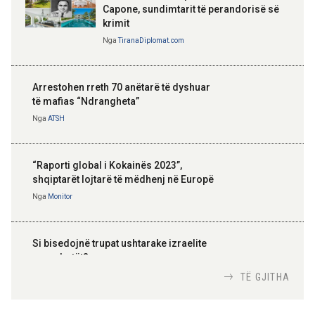
Capone, sundimtarit të perandorisë së
krimit
Nga
TiranaDiplomat.com
Arrestohen rreth 70 anëtarë të dyshuar
të mafias “Ndrangheta”
Nga
ATSH
“Raporti global i Kokainës 2023”,
shqiptarët lojtarë të mëdhenj në Europë
Nga
Monitor
Si bisedojnë trupat ushtarake izraelite
me robotët?
Nga
TiranaDiplomat.com
TË GJITHA