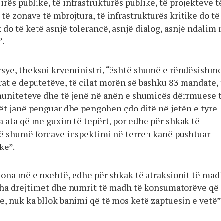
rës publike, të infrastrukturës publike, të projekteve t
 të zonave të mbrojtura, të infrastrukturës kritike do të
 do të ketë asnjë tolerancë, asnjë dialog, asnjë ndalim
”.
rsye, theksoi kryeministri, “është shumë e rëndësishm
rat e deputetëve, të cilat morën së bashku 83 mandate, 
uniteteve dhe të jenë në anën e shumicës dërrmuese 
lët janë penguar dhe pengohen çdo ditë në jetën e tyre
 ata që me guxim të tepërt, por edhe për shkak të
të shumë forcave inspektimi në terren kanë pushtuar
ke”.
zona më e nxehtë, edhe për shkak të atraksionit të mad
itha drejtimet dhe numrit të madh të konsumatorëve që
e, nuk ka bllok banimi që të mos ketë zaptuesin e vetë”