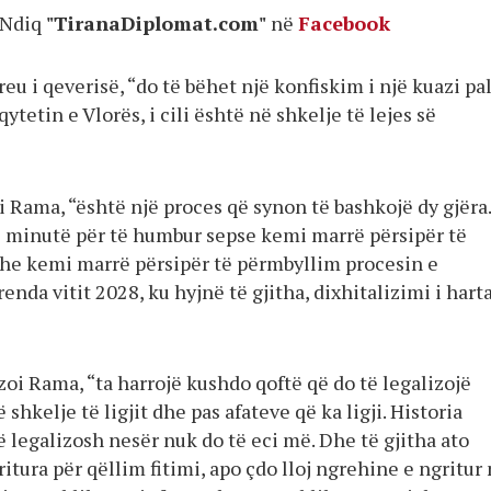
Ndiq
"TiranaDiplomat.com"
në
Facebook
reu i qeverisë, “do të bëhet një konfiskim i një kuazi pal
ytetin e Vlorës, i cili është në shkelje të lejes së
i Rama, “është një proces që synon të bashkojë dy gjëra
 minutë për të humbur sepse kemi marrë përsipër të
he kemi marrë përsipër të përmbyllim procesin e
enda vitit 2028, ku hyjnë të gjitha, dixhitalizimi i hart
oi Rama, “ta harrojë kushdo qoftë që do të legalizojë
shkelje të ligjit dhe pas afateve që ka ligji. Historia
ë legalizosh nesër nuk do të eci më. Dhe të gjitha ato
itura për qëllim fitimi, apo çdo lloj ngrehine e ngritur