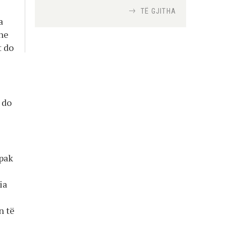
TË GJITHA
a
Si bisedojnë trupat
dhe
ushtarake izraelite me
t do
robotët?
Nga
TiranaDiplomat.com
Si po e luftojnë
 do
terrorizmin shërbimet
inteligjente izraelite
Nga
Or Shalom
 pak
ia
n të