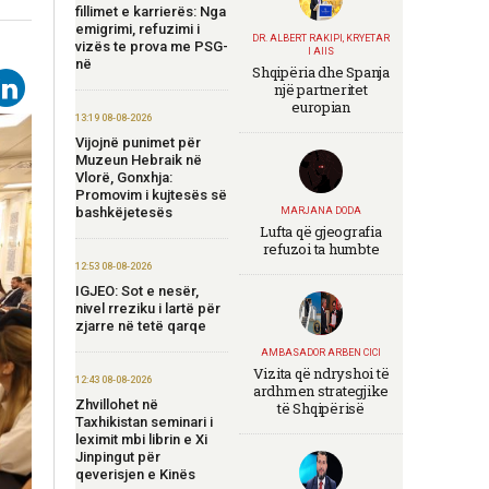
fillimet e karrierës: Nga
emigrimi, refuzimi i
DR. ALBERT RAKIPI, KRYETAR
vizës te prova me PSG-
I AIIS
në
Shqipëria dhe Spanja
një partneritet
europian
13:19 08-08-2026
Vijojnë punimet për
Muzeun Hebraik në
Vlorë, Gonxhja:
Promovim i kujtesës së
bashkëjetesës
MARJANA DODA
Lufta që gjeografia
refuzoi ta humbte
12:53 08-08-2026
IGJEO: Sot e nesër,
nivel rreziku i lartë për
zjarre në tetë qarqe
AMBASADOR ARBEN CICI
Vizita që ndryshoi të
12:43 08-08-2026
ardhmen strategjike
Zhvillohet në
të Shqipërisë
Taxhikistan seminari i
leximit mbi librin e Xi
Jinpingut për
qeverisjen e Kinës