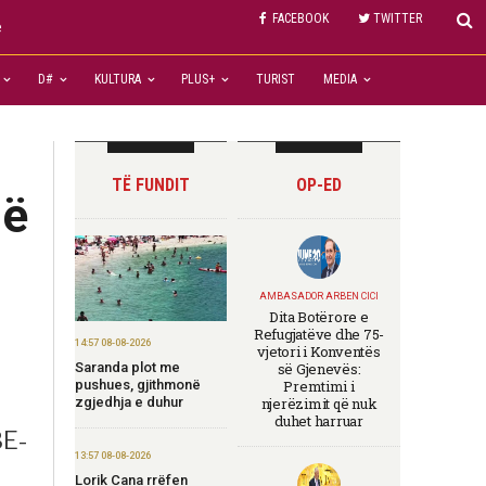
FACEBOOK
TWITTER
e
D#
KULTURA
PLUS+
TURIST
MEDIA
TË FUNDIT
OP-ED
në
AMBASADOR ARBEN CICI
Dita Botërore e
Refugjatëve dhe 75-
14:57 08-08-2026
vjetori i Konventës
Saranda plot me
së Gjenevës:
pushues, gjithmonë
Premtimi i
zgjedhja e duhur
njerëzimit që nuk
duhet harruar
BE-
13:57 08-08-2026
Lorik Cana rrëfen