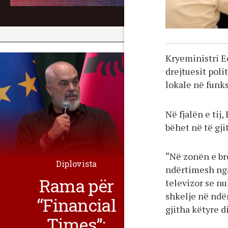
Kryeministri E
drejtuesit poli
lokale në funks
Në fjalën e tij
bëhet në të gj
“Në zonën e bre
Diplovista
ndërtimesh nga 
Rama për
televizor se nu
shkelje në ndër
“Financial
gjitha këtyre d
Times”: