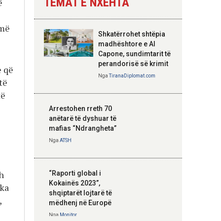
TEMAT E NXEHTA
ë
Nga
Tirana Diplomat
 më
Shkatërrohet shtëpia
Hoxha takim me
madhështore e Al
zyrtarë të lartë të
Capone, sundimtarit të
DASH: Angazhim i
perandorisë së krimit
e që
përbashkët për
Nga
TiranaDiplomat.com
të
forcimin e partneritetit
strategjik
të
Nga
Tirana Diplomat
Arrestohen rreth 70
anëtarë të dyshuar të
mafias “Ndrangheta”
Nga
ATSH
h
“Raporti global i
Kokainës 2023”,
 ka
shqiptarët lojtarë të
,
mëdhenj në Europë
Nga
Monitor