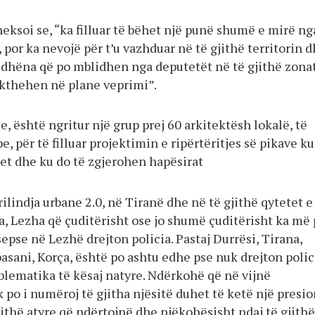
eksoi se, “ka filluar të bëhet një punë shumë e mirë ng
 por ka nevojë për t’u vazhduar në të gjithë territorin 
ë dhëna që po mblidhen nga deputetët në të gjithë zona
rkthehen në plane veprimi”.
, është ngritur një grup prej 60 arkitektësh lokalë, të
e, për të filluar projektimin e ripërtëritjes së pikave ku
jet dhe ku do të zgjerohen hapësirat
 rilindja urbane 2.0, në Tiranë dhe në të gjithë qytetet e
, Lezha që çuditërisht ose jo shumë çuditërisht ka më
epse në Lezhë drejton policia. Pastaj Durrësi, Tirana,
lbasani, Korça, është po ashtu edhe pse nuk drejton polic
lematika të kësaj natyre. Ndërkohë që në vijnë
 po i numëroj të gjitha njësitë duhet të ketë një presio
gjithë atyre që ndërtojnë dhe njëkohësisht ndaj të gjithë