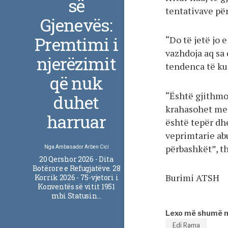
së
tentativave për
Gjenevës:
Premtimi i
“Do të jetë jo 
vazhdoja aq sa
njerëzimit
tendenca të ku
që nuk
“Është gjithmo
duhet
krahasohet me 
harruar
është tepër dhe
veprimtarie abu
përbashkët”, t
Nga
Ambasador Arben Cici
20 Qershor 2026 - Dita
Botërore e Refugjatëve. 28
Burimi ATSH
Korrik 2026 - 75-vjetori i
Konventës së vitit 1951
mbi Statusin…
Lexo më shumë 
Edi Rama