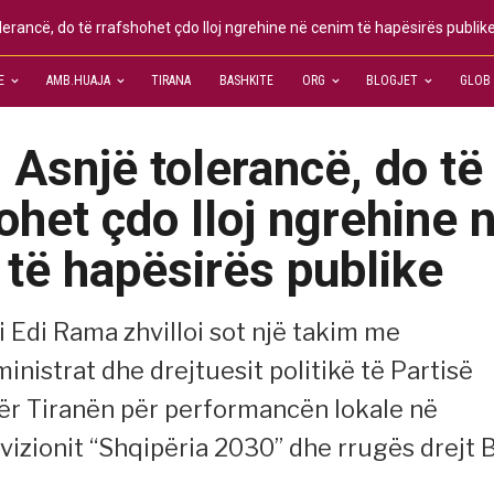
erancë, do të rrafshohet çdo lloj ngrehine në cenim të hapësirës publik
E
AMB.HUAJA
TIRANA
BASHKITE
ORG
BLOGJET
GLOB
Asnjë tolerancë, do të
ohet çdo lloj ngrehine 
të hapësirës publike
i Edi Rama zhvilloi sot një takim me
inistrat dhe drejtuesit politikë të Partisë
për Tiranën për performancën lokale në
 vizionit “Shqipëria 2030” dhe rrugës drejt 