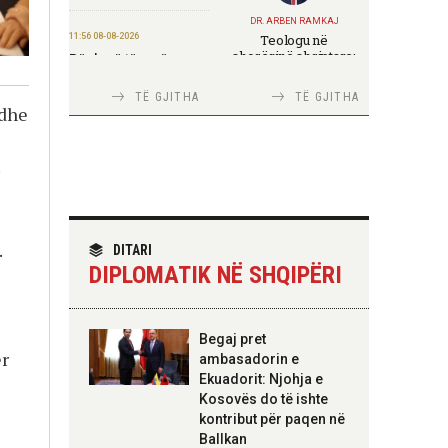
DR. ARBEN RAMKAJ
11:56 08-08-2026
Teologu në
shoqërinë shqiptare:
Për herë të parë,
ndërmjet formimit
Forcat e Armatosura
fetar dhe angazhimit
me mjete taktike
TË GJITHA
TË GJITHA
publik
“Made in Albania”
 dhe
09:24 08-08-2026
.
Ambasada amerikane:
Ambasadori Wendt do
TIRANA DIPLOMAT
të mbështesë vizionin
Italia Strategjike —
e Presidentit Trump
Ku është Shqipëria?
për siguri të
.
DITARI
përbashkët
DIPLOMATIK NË SHQIPËRI
09:19 08-08-2026
Peizazhe magjike nga
TIRANA DIPLOMAT
Begaj pret
lumi Vjosa
“Shqipëria në BE,
ër
ambasadorin e
projekt më i madh se
Ekuadorit: Njohja e
amaneti i
Skënderbeut dhe
20:26 07-08-2026
Kosovës do të ishte
Ismail Qemalit”
Forcat Tokësore
kontribut për paqen në
vijojnë ndërhyrjet në
Ballkan