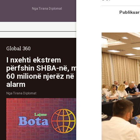
Nga
Tirana Diplomat
Publikuar
Global 360
I nxehti ekstrem
përfshin SHBA-në, mbi
60 milionë njerëz në
alarm
Nga
Tirana Diplomat