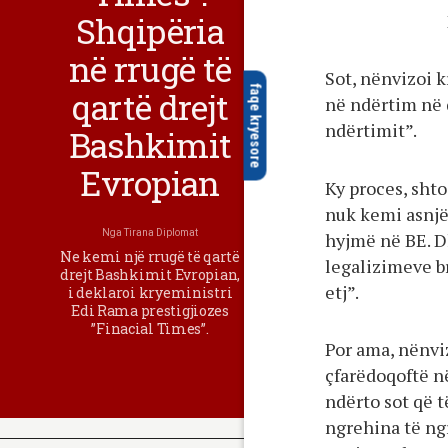
Shqipëria
në rrugë të
Sot, nënvizoi k
faqe kryesore
qartë drejt
në ndërtim në q
ndërtimit”.
Bashkimit
Evropian
Ky proces, shto
nuk kemi asnjë
Nga
Tirana Diplomat
hyjmë në BE. D
Ne kemi një rrugë të qartë
legalizimeve br
drejt Bashkimit Evropian,
etj”.
i deklaroi kryeministri
Edi Rama prestigjiozes
”Finacial Times”.
Por ama, nënviz
çfarëdoqoftë në 
ndërto sot që t
ngrehina të ngr