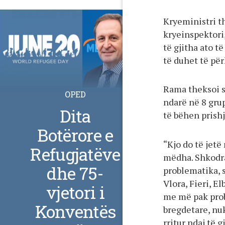
Kryeministri th
kryeinspektori,
të gjitha ato t
të duhet të pë
Rama theksoi se
OPED
ndarë në 8 grup
Dita
të bëhen prish
Botërore e
“Kjo do të jetë
Refugjatëve
mëdha. Shkodra
dhe 75-
problematika, s
Vlora, Fieri, E
vjetori i
me më pak prob
Konventës
bregdetare, nuk
rritur ndaj të 