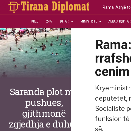
Rama: Asnjë tol
KREU
24/7
DITARI
MINISTRITE
AMB.SHQIPTAR
Rama: 
rrafsh
cenim 
Kryeministr
Saranda plot me
deputetët, m
pushues,
Socialiste 
gjithmonë
funksion të
zgjedhja e duhur
së.