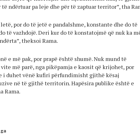
 të ndërtuar pa leje dhe për të zaptuar territor”, tha Ra
e letë, por do të jetë e pandalshme, konstante dhe do të
 do të vazhdojë. Deri kur do të konstatojmë që nuk ka m
ndërta”, theksoi Rama.
në e më pak, por prapë është shumë. Nuk mund të
vite më parë, nga pikëpamja e kaosit që krijohet, por
 i duhet vënë kufiri përfundimisht gjithë kësaj
zive në të gjithë territorin. Hapësira publike është e
ha Rama.
nga