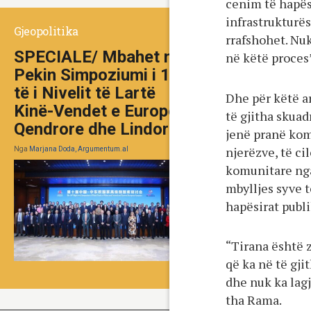
cenim të hapësi
infrastrukturës
Gjeopolitika
rrafshohet. Nuk
SPECIALE/ Mbahet në
në këtë proces
Pekin Simpoziumi i 10-
të i Nivelit të Lartë
Dhe për këtë a
Kinë-Vendet e Europës
të gjitha skuad
Qendrore dhe Lindore
jenë pranë kom
njerëzve, të ci
Nga
Marjana Doda, Argumentum.al
komunitare nga
mbylljes syve 
hapësirat publi
“Tirana është 
që ka në të gj
dhe nuk ka lagj
tha Rama.