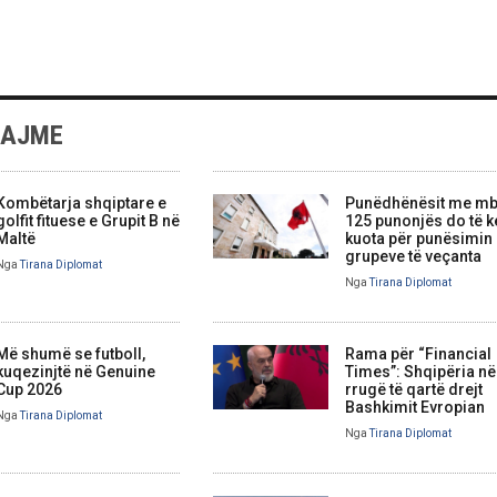
LAJME
Kombëtarja shqiptare e
Punëdhënësit me mb
golfit fituese e Grupit B në
125 punonjës do të 
Maltë
kuota për punësimin
grupeve të veçanta
Nga
Tirana Diplomat
Nga
Tirana Diplomat
Më shumë se futboll,
Rama për “Financial
kuqezinjtë në Genuine
Times”: Shqipëria në
Cup 2026
rrugë të qartë drejt
Bashkimit Evropian
Nga
Tirana Diplomat
Nga
Tirana Diplomat