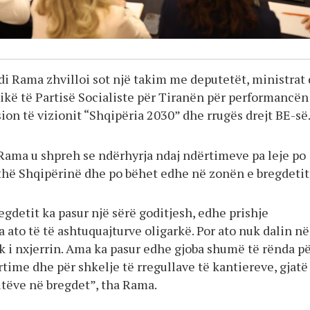
di Rama zhvilloi sot një takim me deputetët, ministrat
tikë të Partisë Socialiste për Tiranën për performancën
ion të vizionit “Shqipëria 2030” dhe rrugës drejt BE-së
, Rama u shpreh se ndërhyrja ndaj ndërtimeve pa leje po
ithë Shqipërinë dhe po bëhet edhe në zonën e bregdetit
gdetit ka pasur një sërë goditjesh, edhe prishje
ato të të ashtuquajturve oligarkë. Por ato nuk dalin në
k i nxjerrin. Ama ka pasur edhe gjoba shumë të rënda p
time dhe për shkelje të rregullave të kantiereve, gjatë
itëve në bregdet”, tha Rama.