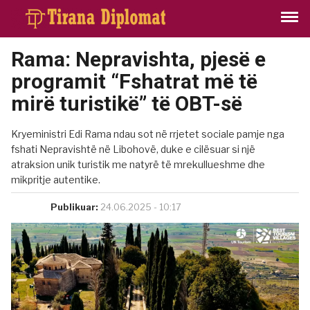
Rama: Nepravishta, pjesë e
programit “Fshatrat më të
mirë turistikë” të OBT-së
Kryeministri Edi Rama ndau sot në rrjetet sociale pamje nga
fshati Nepravishtë në Libohovë, duke e cilësuar si një
atraksion unik turistik me natyrë të mrekullueshme dhe
mikpritje autentike.
Publikuar:
24.06.2025 - 10:17