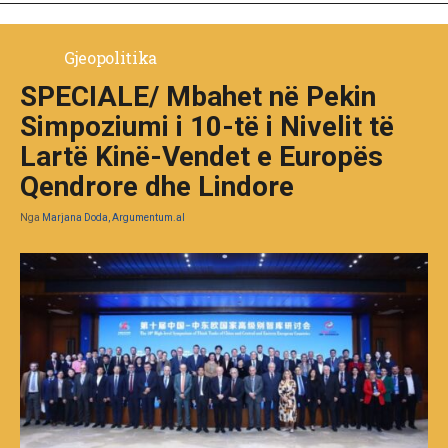
Gjeopolitika
SPECIALE/ Mbahet në Pekin
Simpoziumi i 10-të i Nivelit të
Lartë Kinë-Vendet e Europës
Qendrore dhe Lindore
Nga
Marjana Doda, Argumentum.al