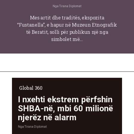
Nga
Tirana Diplomat
Mes artit dhe traditës, ekspozita
“Fustanella”, e hapur në Muzeun Etnografik
të Beratit, solli për publikun një nga
simbolet më…
Global 360
I nxehti ekstrem përfshin
SHBA-në, mbi 60 milionë
njerëz në alarm
Nga
Tirana Diplomat