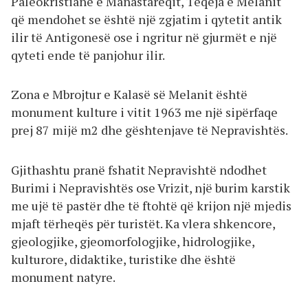
Paleokristiane e Manastareqit, Teqeja e Melanit
që mendohet se është një zgjatim i qytetit antik
ilir të Antigonesë ose i ngritur në gjurmët e një
qyteti ende të panjohur ilir.
Zona e Mbrojtur e Kalasë së Melanit është
monument kulture i vitit 1963 me një sipërfaqe
prej 87 mijë m2 dhe gështenjave të Nepravishtës.
Gjithashtu pranë fshatit Nepravishtë ndodhet
Burimi i Nepravishtës ose Vrizit, një burim karstik
me ujë të pastër dhe të ftohtë që krijon një mjedis
mjaft tërheqës për turistët. Ka vlera shkencore,
gjeologjike, gjeomorfologjike, hidrologjike,
kulturore, didaktike, turistike dhe është
monument natyre.