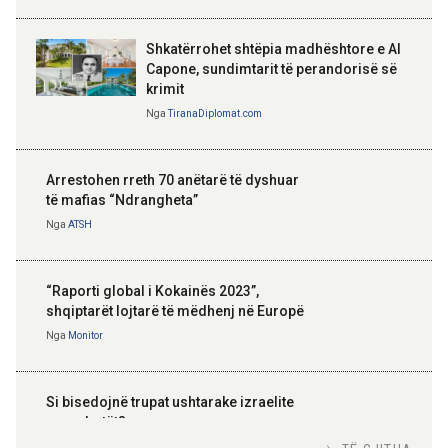
Shkatërrohet shtëpia madhështore e Al
Capone, sundimtarit të perandorisë së
krimit
Nga
TiranaDiplomat.com
Arrestohen rreth 70 anëtarë të dyshuar
të mafias “Ndrangheta”
Nga
ATSH
“Raporti global i Kokainës 2023”,
shqiptarët lojtarë të mëdhenj në Europë
Nga
Monitor
Si bisedojnë trupat ushtarake izraelite
me robotët?
Nga
TiranaDiplomat.com