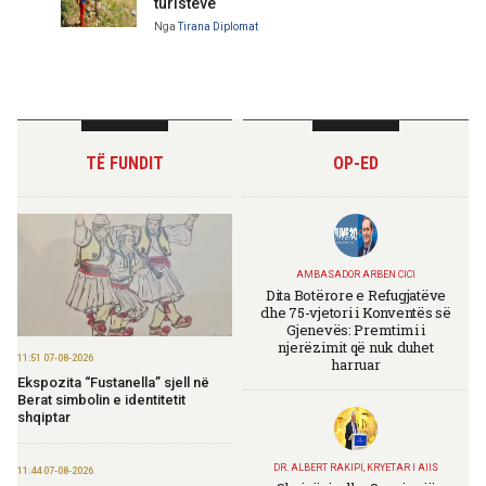
turistëve
Nga
Tirana Diplomat
TË FUNDIT
OP-ED
AMBASADOR ARBEN CICI
Dita Botërore e Refugjatëve
dhe 75-vjetori i Konventës së
Gjenevës: Premtimi i
njerëzimit që nuk duhet
11:51 07-08-2026
harruar
Ekspozita “Fustanella” sjell në
Berat simbolin e identitetit
shqiptar
DR. ALBERT RAKIPI, KRYETAR I AIIS
11:44 07-08-2026