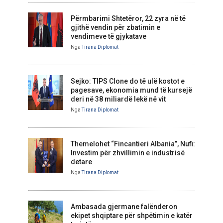
Përmbarimi Shtetëror, 22 zyra në të
gjithë vendin për zbatimin e
vendimeve të gjykatave
Nga
Tirana Diplomat
Sejko: TIPS Clone do të ulë kostot e
pagesave, ekonomia mund të kursejë
deri në 38 miliardë lekë në vit
Nga
Tirana Diplomat
Themelohet “Fincantieri Albania”, Nufi:
Investim për zhvillimin e industrisë
detare
Nga
Tirana Diplomat
Ambasada gjermane falënderon
ekipet shqiptare për shpëtimin e katër