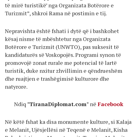
të mirë turistikë’ nga Organizata Botërore e
Turizmit”, shkroi Rama në postimin e tij.
Nepravishta është fshati i dytë që i bashkohet
kësaj nisme të mbështetur nga Organizata
Botërore e Turizmit (UNWTO), pas suksesit të
kandidaturës së Voskopojës. Programi synon të
promovojë zonat rurale me potencial të lartë
turistik, duke nxitur zhvillimin e qëndrueshëm
dhe ruajtjen e trashëgimisë kulturore dhe
natyrore.
Ndiq
"TiranaDiplomat.com"
në
Facebook
Në këtë fshat ka disa monumente kulture, si Kalaja
e Melanit, Ujësjellësi në Teqenë e Melanit, Kisha