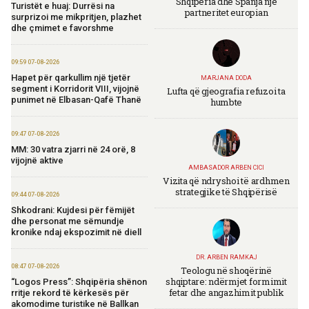
Shqipëria dhe Spanja një
Turistët e huaj: Durrësi na
partneritet europian
surprizoi me mikpritjen, plazhet
dhe çmimet e favorshme
09:59 07-08-2026
Hapet për qarkullim një tjetër
MARJANA DODA
segment i Korridorit VIII, vijojnë
Lufta që gjeografia refuzoi ta
punimet në Elbasan-Qafë Thanë
humbte
09:47 07-08-2026
MM: 30 vatra zjarri në 24 orë, 8
vijojnë aktive
AMBASADOR ARBEN CICI
Vizita që ndryshoi të ardhmen
strategjike të Shqipërisë
09:44 07-08-2026
Shkodrani: Kujdesi për fëmijët
dhe personat me sëmundje
kronike ndaj ekspozimit në diell
DR. ARBEN RAMKAJ
08:47 07-08-2026
Teologu në shoqërinë
shqiptare: ndërmjet formimit
“Logos Press”: Shqipëria shënon
fetar dhe angazhimit publik
rritje rekord të kërkesës për
akomodime turistike në Ballkan