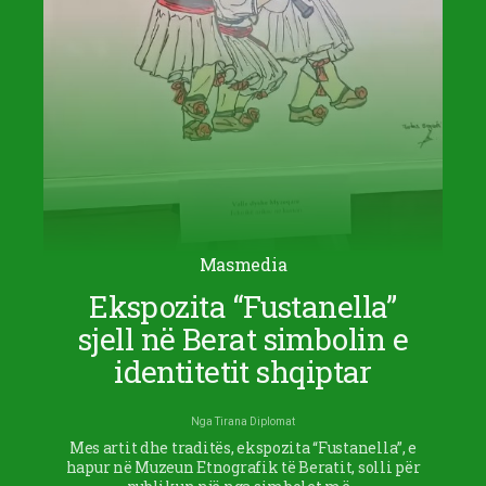
Masmedia
Ekspozita “Fustanella”
sjell në Berat simbolin e
identitetit shqiptar
Nga
Tirana Diplomat
Mes artit dhe traditës, ekspozita “Fustanella”, e
hapur në Muzeun Etnografik të Beratit, solli për