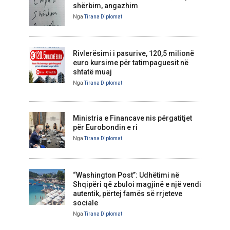
shërbim, angazhim
Nga
Tirana Diplomat
Rivlerësimi i pasurive, 120,5 milionë
euro kursime për tatimpaguesit në
shtatë muaj
Nga
Tirana Diplomat
Ministria e Financave nis përgatitjet
për Eurobondin e ri
Nga
Tirana Diplomat
“Washington Post”: Udhëtimi në
Shqipëri që zbuloi magjinë e një vendi
autentik, përtej famës së rrjeteve
sociale
Nga
Tirana Diplomat