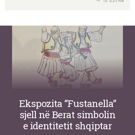
TË GJITHA
Si po e luftojnë terrorizmin shërbimet
inteligjente izraelite
Nga
Or Shalom
Ekspozita “Fustanella”
sjell në Berat simbolin
e identitetit shqiptar