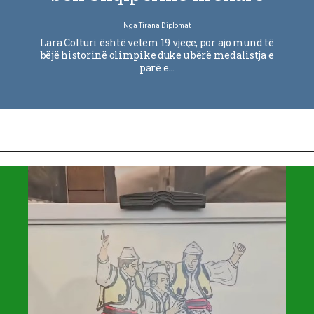
Nga
Tirana Diplomat
Lara Colturi është vetëm 19 vjeçe, por ajo mund të
bëjë historinë olimpike duke u bërë medalistja e
parë e…