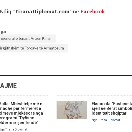
Ndiq
"TiranaDiplomat.com"
në
Facebook
nga
gjenerallejtënant Arben Kingji
 Përgjithshëm të Forcave të Armatosura
LAJME
Salla: Mbështetje më e
Ekspozita “Fustanell
madhe për fermerët e
sjell në Berat simbol
bimëve mjekësore nga
identitetit shqiptar
programi “Dyfisho
Nga
Tirana Diplomat
Ndërmarrjen Tënde”
Nga
Tirana Diplomat