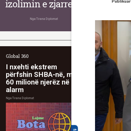
izolimin e zjarreve
Publikuar
Nga
Tirana Diplomat
Global 360
I nxehti ekstrem
përfshin SHBA-në, mbi
60 milionë njerëz në
alarm
Nga
Tirana Diplomat