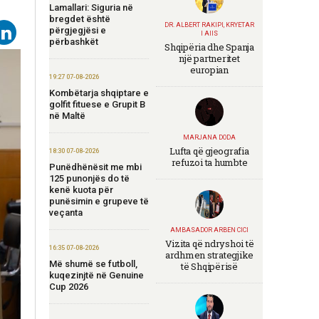
Lamallari: Siguria në
bregdet është
DR. ALBERT RAKIPI, KRYETAR
përgjegjësi e
I AIIS
përbashkët
Shqipëria dhe Spanja
një partneritet
europian
19:27 07-08-2026
Kombëtarja shqiptare e
golfit fituese e Grupit B
në Maltë
MARJANA DODA
Lufta që gjeografia
18:30 07-08-2026
refuzoi ta humbte
Punëdhënësit me mbi
125 punonjës do të
kenë kuota për
punësimin e grupeve të
veçanta
AMBASADOR ARBEN CICI
Vizita që ndryshoi të
16:35 07-08-2026
ardhmen strategjike
Më shumë se futboll,
të Shqipërisë
kuqezinjtë në Genuine
Cup 2026