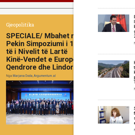
Gjeopolitika
SPECIALE/ Mbahet në
Pekin Simpoziumi i 10-
të i Nivelit të Lartë
Kinë-Vendet e Europës
Qendrore dhe Lindore
Nga
Marjana Doda, Argumentum.al