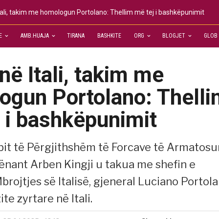
Itali, takim me homologun Portolano: Thellim më tej i bashkëpunimit
E
AMB.HUAJA
TIRANA
BASHKITE
ORG
BLOGJET
GLOB
 në Itali, takim me
ogun Portolano: Thelli
 i bashkëpunimit
abit të Përgjithshëm të Forcave të Armatosu
tënant Arben Kingji u takua me shefin e
brojtjes së Italisë, gjeneral Luciano Portola
ite zyrtare në Itali.