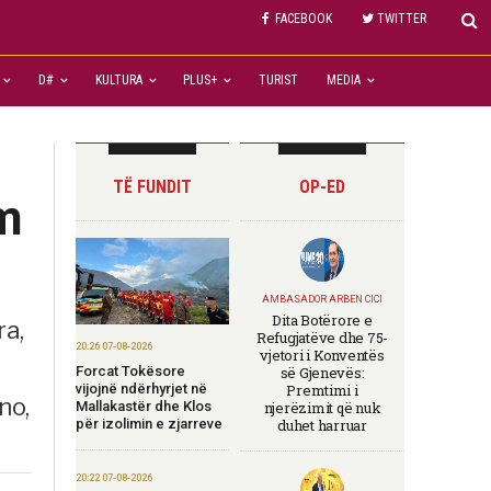
FACEBOOK
TWITTER
D#
KULTURA
PLUS+
TURIST
MEDIA
TË FUNDIT
OP-ED
m
AMBASADOR ARBEN CICI
Dita Botërore e
ra,
Refugjatëve dhe 75-
20:26 07-08-2026
vjetori i Konventës
Forcat Tokësore
së Gjenevës:
vijojnë ndërhyrjet në
Premtimi i
no,
Mallakastër dhe Klos
njerëzimit që nuk
për izolimin e zjarreve
duhet harruar
20:22 07-08-2026