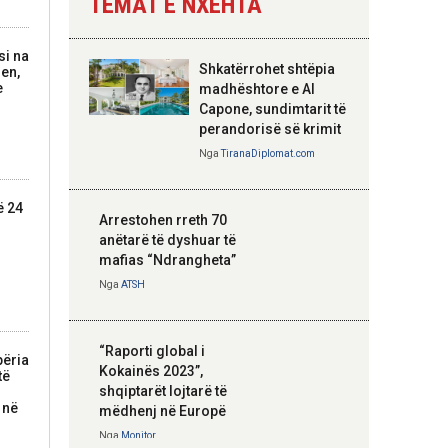
TEMAT E NXEHTA
Nga
Tirana Diplomat
si na
Shkatërrohet shtëpia
jen,
Hoxha takim me
e
madhështore e Al
zyrtarë të lartë të
Capone, sundimtarit të
DASH: Angazhim i
perandorisë së krimit
përbashkët për
Nga
TiranaDiplomat.com
forcimin e partneritetit
strategjik
ë 24
Nga
Tirana Diplomat
Arrestohen rreth 70
anëtarë të dyshuar të
mafias “Ndrangheta”
Nga
ATSH
“Raporti global i
përia
Kokainës 2023”,
të
shqiptarët lojtarë të
 në
mëdhenj në Europë
Nga
Monitor