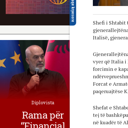
faqe kryesore
Shefi i Shtabit
gjenerallejtëna
Italisë, gjenera
Gjenerallejtën
vyer që Italia 
forcimin e kap
ndërveprueshmë
Forcat e Armato
paqeruajtëse K
Diplovista
Shefat e Shtab
Rama për
tej të bashkëpu
në kuadër të A
“Financial