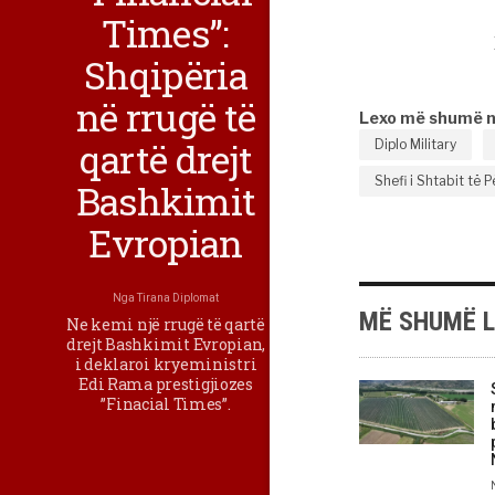
Times”:
Shqipëria
në rrugë të
Lexo më shumë 
qartë drejt
Diplo Military
Shefi i Shtabit të
Bashkimit
Evropian
Nga
Tirana Diplomat
MË SHUMË 
Ne kemi një rrugë të qartë
drejt Bashkimit Evropian,
i deklaroi kryeministri
Edi Rama prestigjiozes
”Finacial Times”.