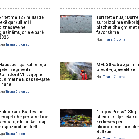
Rritet me 127 miliardë
Turistët e huaj: Durrë
lekë qarkullimi i
surprizoi me mikprit
bizneseve në
plazhet dhe çmimet 
gjashtëmujorin e parë
favorshme
2026
Nga
Tirana Diplomat
Nga
Tirana Diplomat
Hapet për qarkullim një
MM: 30 vatra zjarri n
tjetër segment i
orë, 8 vijojnë aktive
Korridorit VIII, vijojnë
Nga
Tirana Diplomat
punimet në Elbasan-Qafë
Thanë
Nga
Tirana Diplomat
Shkodrani: Kujdesi për
“Logos Press”: Shqi
fëmijët dhe personat me
shënon rritje rekord 
sëmundje kronike ndaj
kërkesës për
ekspozimit në diell
akomodime turistike
Ballkan
Nga
Tirana Diplomat
Nga
Tirana Diplomat