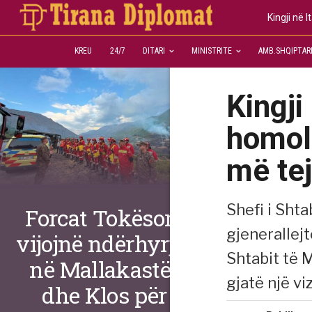
Kingji në 
KREU
24/7
DITARI
MINISTRITE
AMB.SHQIPTAR
Kingji
homol
më tej
Shefi i Sht
Forcat Tokësore
gjenerallej
vijojnë ndërhyrjet
Shtabit të M
në Mallakastër
gjatë një viz
dhe Klos për