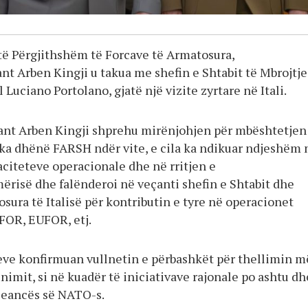
 të Përgjithshëm të Forcave të Armatosura,
nt Arben Kingji u takua me shefin e Shtabit të Mbrojtje
l Luciano Portolano, gjatë një vizite zyrtare në Itali.
ant Arben Kingji shprehu mirënjohjen për mbështetjen
i ka dhënë FARSH ndër vite, e cila ka ndikuar ndjeshëm 
aciteteve operacionale dhe në rritjen e
risë dhe falënderoi në veçanti shefin e Shtabit dhe
sura të Italisë për kontributin e tyre në operacionet
FOR, EUFOR, etj.
eve konfirmuan vullnetin e përbashkët për thellimin m
nimit, si në kuadër të iniciativave rajonale po ashtu dh
leancës së NATO-s.