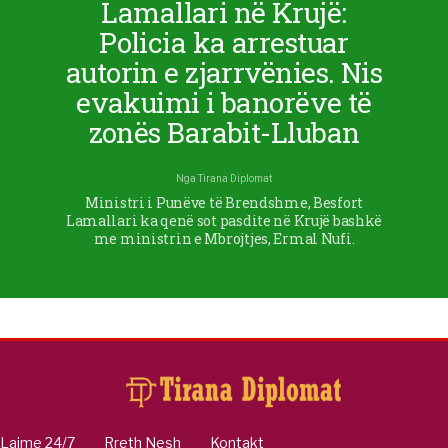
Lamallari në Krujë:
Policia ka arrestuar
autorin e zjarrvënies. Nis
evakuimi i banorëve të
zonës Barabit-Lluban
Nga
Tirana Diplomat
Ministri i Punëve të Brendshme, Besfort
Lamallari ka qenë sot pasdite në Krujë bashkë
me ministrin e Mbrojtjes, Ermal Nufi.
Lajme 24/7
Rreth Nesh
Kontakt