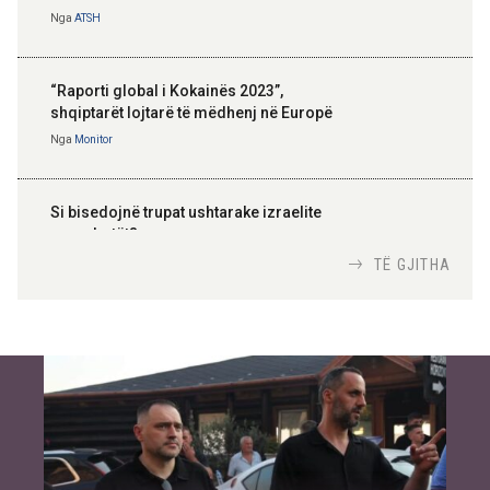
Nga
ATSH
“Raporti global i Kokainës 2023”,
shqiptarët lojtarë të mëdhenj në Europë
Nga
Monitor
Si bisedojnë trupat ushtarake izraelite
me robotët?
Nga
TiranaDiplomat.com
TË GJITHA
Si po e luftojnë terrorizmin shërbimet
inteligjente izraelite
Nga
Or Shalom