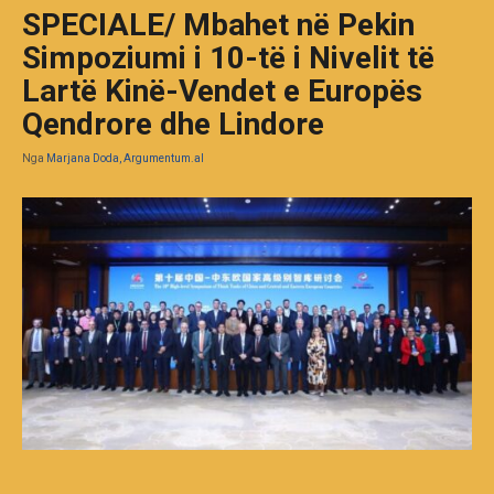
SPECIALE/ Mbahet në Pekin
Simpoziumi i 10-të i Nivelit të
Lartë Kinë-Vendet e Europës
Qendrore dhe Lindore
Nga
Marjana Doda, Argumentum.al