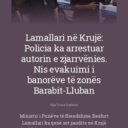
Lamallari në Krujë:
Policia ka arrestuar
autorin e zjarrvënies.
Nis evakuimi i
banorëve të zonës
Barabit-Lluban
Nga
Tirana Diplomat
Ministri i Punëve të Brendshme, Besfort
Lamallari ka qenë sot pasdite në Krujë