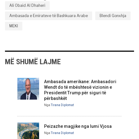
Ali Obaid Al Dhaheri
Ambasada e Emirateve të Bashkuara Arabe
Blendi Gonxhja
MEKI
MË SHUMË LAJME
Ambasada amerikane: Ambasadori
Wendt do të mbështesë vizionin e
Presidentit Trump për siguri të
përbashkët
Nga
Tirana Diplomat
Peizazhe magjike nga lumi Vjosa
Nga
Tirana Diplomat