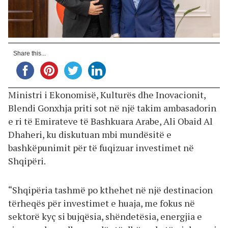
Share this...
Ministri i Ekonomisë, Kulturës dhe Inovacionit,
Blendi Gonxhja priti sot në një takim ambasadorin
e ri të Emirateve të Bashkuara Arabe, Ali Obaid Al
Dhaheri, ku diskutuan mbi mundësitë e
bashkëpunimit për të fuqizuar investimet në
Shqipëri.
“Shqipëria tashmë po kthehet në një destinacion
tërheqës për investimet e huaja, me fokus në
sektorë kyç si bujqësia, shëndetësia, energjia e