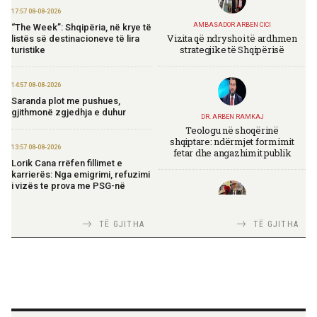
17:57 08-08-2026
AMBASADOR ARBEN CICI
“The Week”: Shqipëria, në krye të
Vizita që ndryshoi të ardhmen
listës së destinacioneve të lira
strategjike të Shqipërisë
turistike
14:57 08-08-2026
Saranda plot me pushues,
gjithmonë zgjedhja e duhur
DR. ARBEN RAMKAJ
Teologu në shoqërinë
shqiptare: ndërmjet formimit
13:57 08-08-2026
fetar dhe angazhimit publik
Lorik Cana rrëfen fillimet e
karrierës: Nga emigrimi, refuzimi
i vizës te prova me PSG-në
TIRANA DIPLOMAT
13:19 08-08-2026
TË GJITHA
TË GJITHA
Italia Strategjike — Ku është
Vijojnë punimet për Muzeun
Shqipëria?
Hebraik në Vlorë, Gonxhja:
Promovim i kujtesës së
bashkëjetesës
12:53 08-08-2026
TIRANA DIPLOMAT