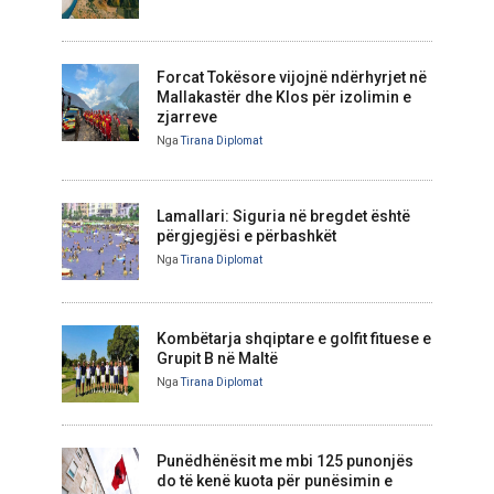
Forcat Tokësore vijojnë ndërhyrjet në
Mallakastër dhe Klos për izolimin e
zjarreve
Nga
Tirana Diplomat
Lamallari: Siguria në bregdet është
përgjegjësi e përbashkët
Nga
Tirana Diplomat
Kombëtarja shqiptare e golfit fituese e
Grupit B në Maltë
Nga
Tirana Diplomat
Punëdhënësit me mbi 125 punonjës
do të kenë kuota për punësimin e