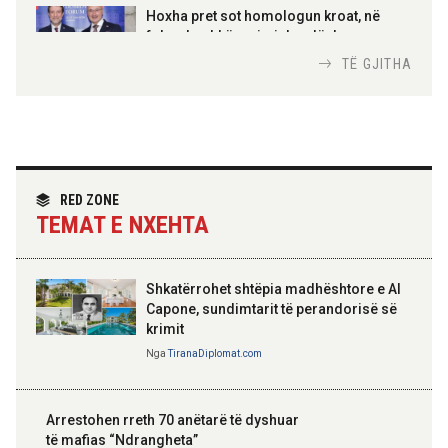
100-vjetori i themelimit të
Hoxha pret sot homologun kroat, në
Urdhrit të Skënderbeut
fokus bashkëpunimi dypalësh
Nga
Tirana Diplomat
TË GJITHA
Hoxha takim me zyrtarë të lartë të DASH:
Angazhim i përbashkët për forcimin e
partneritetit strategjik
Nga
Tirana Diplomat
RED ZONE
TEMAT E NXEHTA
Shkatërrohet shtëpia madhështore e Al
Capone, sundimtarit të perandorisë së
krimit
Nga
TiranaDiplomat.com
Arrestohen rreth 70 anëtarë të dyshuar
të mafias “Ndrangheta”