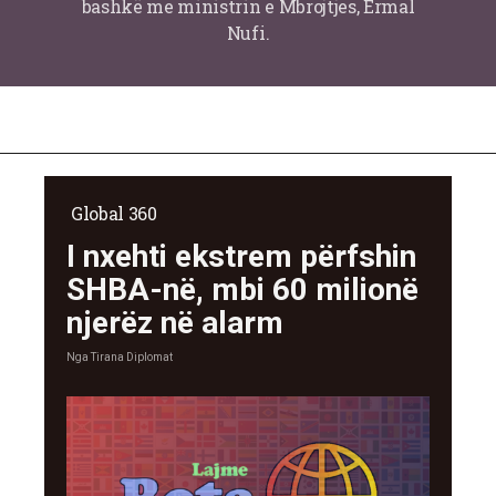
bashkë me ministrin e Mbrojtjes, Ermal
Nufi.
Global 360
I nxehti ekstrem përfshin
SHBA-në, mbi 60 milionë
njerëz në alarm
Nga
Tirana Diplomat