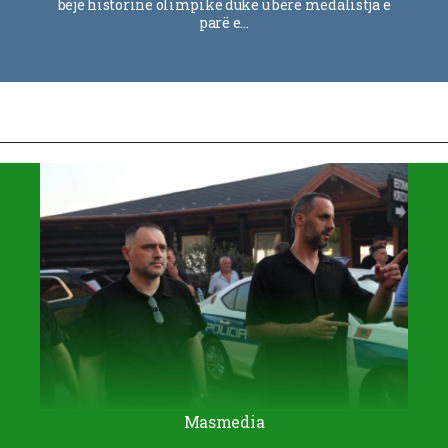
bëjë historinë olimpike duke u bërë medalistja e
parë e…
Masmedia