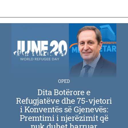
OPED
Dita Botërore e
Refugjatëve dhe 75-vjetori
i Konventës së Gjenevës:
Premtimi i njerëzimit që
nuk duhet harruar