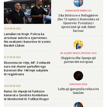
AMBASADOR ARBEN CICI
Dita Botërore e Refugjatëve
dhe 75-vjetori i Konventës së
Gjenevës: Premtimi i
njerëzimit që nuk duhet
22:24 08-08-2026
harruar
Lamallari në Krujë: Policia ka
arrestuar autorin e zjarrvënies.
Nis evakuimi i banorëve të zonës
Barabit-Lluban
DR. ALBERT RAKIPI, KRYETAR I AIIS
Shqipëria dhe Spanja një
21:27 08-08-2026
partneritet europian
Ekonomia në rritje, MF: 3 miliardë
euro më shumë qarkullim nga
bizneset dhe 148 mijë subjekte
të regjistruara
MARJANA DODA
18:03 08-08-2026
Lufta që gjeografia refuzoi ta
Rama: Së shpejti në funksion
humbte
kamerat e Qendrës Kombëtare
të Monitorimit të Trafikut Rrugor