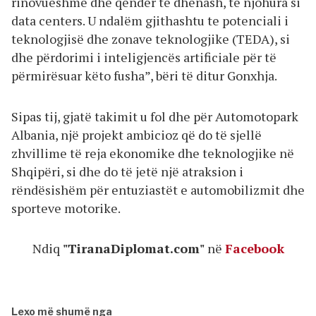
rinovueshme dhe qendër të dhënash, të njohura si
data centers. U ndalëm gjithashtu te potenciali i
teknologjisë dhe zonave teknologjike (TEDA), si
dhe përdorimi i inteligjencës artificiale për të
përmirësuar këto fusha”, bëri të ditur Gonxhja.
Sipas tij, gjatë takimit u fol dhe për Automotopark
Albania, një projekt ambicioz që do të sjellë
zhvillime të reja ekonomike dhe teknologjike në
Shqipëri, si dhe do të jetë një atraksion i
rëndësishëm për entuziastët e automobilizmit dhe
sporteve motorike.
Ndiq
"TiranaDiplomat.com"
në
Facebook
Lexo më shumë nga