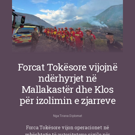
Forcat Tokësore vijojnë
ndërhyrjet në
Mallakastër dhe Klos
për izolimin e zjarreve
Nga
Tirana Diplomat
Forca Tokësore vijon operacionet në
mbështetje të autoriteteve civile për