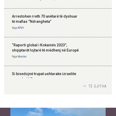
Arrestohen rreth 70 anëtarë të dyshuar
të mafias “Ndrangheta”
Nga
ATSH
“Raporti global i Kokainës 2023”,
shqiptarët lojtarë të mëdhenj në Europë
Nga
Monitor
Si bisedojnë trupat ushtarake izraelite
me robotët?
Nga
TiranaDiplomat.com
TË GJITHA
Si po e luftojnë terrorizmin shërbimet
inteligjente izraelite
Nga
Or Shalom