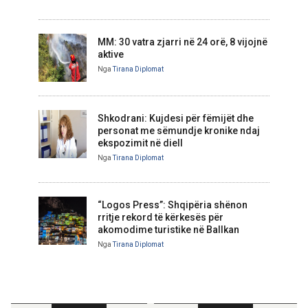
MM: 30 vatra zjarri në 24 orë, 8 vijojnë
aktive
Nga
Tirana Diplomat
Shkodrani: Kujdesi për fëmijët dhe
personat me sëmundje kronike ndaj
ekspozimit në diell
Nga
Tirana Diplomat
“Logos Press”: Shqipëria shënon
rritje rekord të kërkesës për
akomodime turistike në Ballkan
Nga
Tirana Diplomat