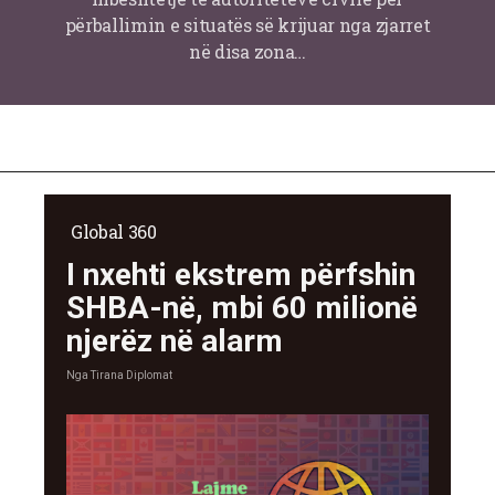
përballimin e situatës së krijuar nga zjarret
në disa zona…
Global 360
I nxehti ekstrem përfshin
SHBA-në, mbi 60 milionë
njerëz në alarm
Nga
Tirana Diplomat