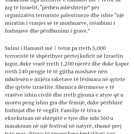
jug të Izraelit, “përbën mbështetje” për
organizatën terroriste palestineze dhe ishte “një
miratim i vrasjes së të moshuarve, rrëmbimi i
foshnjave dhe përdhunimi i grave.”
Sulmi i Hamasit më 7 tetor pa rreth 3,000
terroristë të shpërthyer përtej kufirit në Izraelin
jugor, duke vrarë rreth 1,200 njerëz dhe duke kapur
rreth 240 pengje të të gjitha moshave nën
mbulesën e mijëra raketave të lëshuara në qytete
dhe qytete izraelite. Shumica dërrmuese e të
vrarëve ishin civilë dhe rreth gjysma e atyre që u
morën peng ishin gra dhe fëmijë, duke përfshirë
foshnjat dhe të vegjlit. Familje të tëra u
ekzekutuan në shtëpitë e tyre dhe mbi 360 u
masakruan në një festival në natyrë, shumë prej
tyre mes akteve të tmerrshme brutaliteti nga