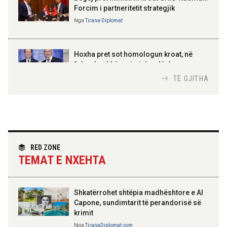
Forcim i partneritetit strategjik
Nga
Tirana Diplomat
AMER JUKA
100-vjetori i themelimit të
Hoxha pret sot homologun kroat, në
Urdhrit të Skënderbeut
fokus bashkëpunimi dypalësh
Nga
Tirana Diplomat
TË GJITHA
Hoxha takim me zyrtarë të lartë të DASH:
Angazhim i përbashkët për forcimin e
partneritetit strategjik
Nga
Tirana Diplomat
RED ZONE
TEMAT E NXEHTA
Shkatërrohet shtëpia madhështore e Al
Capone, sundimtarit të perandorisë së
krimit
Nga
TiranaDiplomat.com