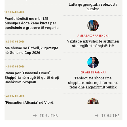
Lufta që gjeografia refuzoi ta
humbte
18:30 07-08-2026
Punëdhënësit me mbi 125
punonjës do të kenë kuota për
punësimin e grupeve të veçanta
AMBASADOR ARBEN CICI
Vizita që ndryshoi të ardhmen
16:35 07-08-2026
strategjike të Shqipërisë
Më shumë se futboll, kuqezinjtë
në Genuine Cup 2026
14:10 07-08-2026
Rama për “Financial Times”:
DR. ARBEN RAMKAJ
Teologu në shoqërinë
Shqipëria në rrugë të qartë drejt
shqiptare: ndërmjet formimit
Bashkimit Evropian
fetar dhe angazhimit publik
14:08 07-08-2026
“Fincantieri Albania” në Vlorë,
Nufi në divizionin e anijeve
detare në Itali: Njohje me
TIRANA DIPLOMAT
TË GJITHA
TË GJITHA
praktikat më të mira
Italia Strategjike — Ku është
Shqipëria?