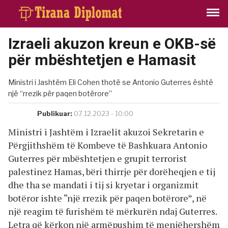
Izraeli akuzon kreun e OKB-së
për mbështetjen e Hamasit
Ministri i Jashtëm Eli Cohen thotë se Antonio Guterres është
një “rrezik për paqen botërore”
Publikuar:
07.12.2023 - 10:00
Ministri i Jashtëm i Izraelit akuzoi Sekretarin e
Përgjithshëm të Kombeve të Bashkuara Antonio
Guterres për mbështetjen e grupit terrorist
palestinez Hamas, bëri thirrje për dorëheqjen e tij
dhe tha se mandati i tij si kryetar i organizmit
botëror ishte “një rrezik për paqen botërore”, në
një reagim të furishëm të mërkurën ndaj Guterres.
Letra që kërkon një armëpushim të menjëhershëm