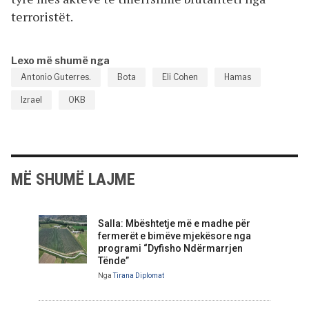
terroristët.
Lexo më shumë nga
Antonio Guterres.
Bota
Eli Cohen
Hamas
Izrael
OKB
MË SHUMË LAJME
Salla: Mbështetje më e madhe për
fermerët e bimëve mjekësore nga
programi “Dyfisho Ndërmarrjen
Tënde”
Nga
Tirana Diplomat