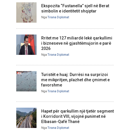
Ekspozita “Fustanella” sjell në Berat
simbolin e identitetit shqiptar
Nga
Tirana Diplomat
Rritet me 127 miliardë lekë qarkullimi
i bizneseve në gjashtëmujorin e parë
2026
Nga
Tirana Diplomat
Turistët e huaj: Durrësi na surprizoi
me mikpritjen, plazhet dhe çmimet e
favorshme
Nga
Tirana Diplomat
Hapet për qarkullim një tjetër segment
i Korridorit VIII, vijojnë punimet në
Elbasan-Qafë Thanë
Nga
Tirana Diplomat