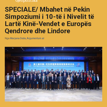
Gjeopolitika
SPECIALE/ Mbahet në Pekin
Simpoziumi i 10-të i Nivelit të
Lartë Kinë-Vendet e Europës
Qendrore dhe Lindore
Nga
Marjana Doda, Argumentum.al