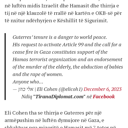
në luftën midis Izraelit dhe Hamasit dhe thirrja e
tij në një klauzolë të rrallë në kartën e OKB-së për
të nxitur ndërhyrjen e Këshillit të Sigurimit.
Guterres’ tenure is a danger to world peace.
His request to activate Article 99 and the call for a
cease fire in Gaza constitutes support of the
Hamas terrorist organization and an endorsement
of the murder of the elderly, the abduction of babies
and the rape of women.
Anyone who…
— אלי כהן | Eli Cohen (@elicoh1)
December 6, 2023
Ndiq
"TiranaDiplomat.com"
në
Facebook
Eli Cohen tha se thirrja e Guterres për një
armëpushim në luftën dymujore në Gaza, e
shkaktuar nga mizoritë e Hamasit më 7 tetor në