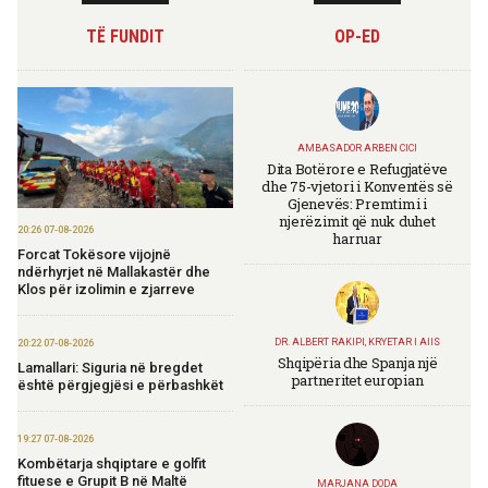
TË FUNDIT
OP-ED
AMBASADOR ARBEN CICI
Dita Botërore e Refugjatëve
dhe 75-vjetori i Konventës së
Gjenevës: Premtimi i
njerëzimit që nuk duhet
20:26 07-08-2026
harruar
Forcat Tokësore vijojnë
ndërhyrjet në Mallakastër dhe
Klos për izolimin e zjarreve
DR. ALBERT RAKIPI, KRYETAR I AIIS
20:22 07-08-2026
Shqipëria dhe Spanja një
Lamallari: Siguria në bregdet
partneritet europian
është përgjegjësi e përbashkët
19:27 07-08-2026
Kombëtarja shqiptare e golfit
fituese e Grupit B në Maltë
MARJANA DODA