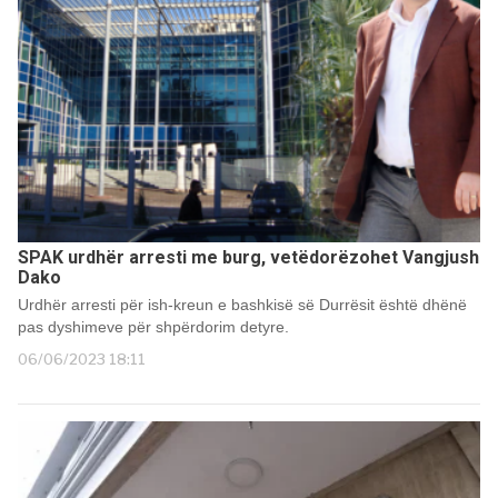
SPAK urdhër arresti me burg, vetëdorëzohet Vangjush
Dako
Urdhër arresti për ish-kreun e bashkisë së Durrësit është dhënë
pas dyshimeve për shpërdorim detyre.
06/06/2023 18:11