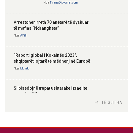
Nga
TiranaDiplomat.com
Arrestohen rreth 70 anëtarë të dyshuar
të mafias “Ndrangheta”
Nga
ATSH
“Raporti global i Kokainës 2023”,
shqiptarët lojtarë të mëdhenj në Europë
Nga
Monitor
Si bisedojnë trupat ushtarake izraelite
me robotët?
Nga
TiranaDiplomat.com
TË GJITHA
Si po e luftojnë terrorizmin shërbimet
inteligjente izraelite