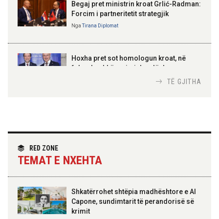
Kosovë!
Begaj pret ministrin kroat Grlić-Radman:
Forcim i partneritetit strategjik
Nga
Tirana Diplomat
AMER JUKA
100-vjetori i themelimit të
Hoxha pret sot homologun kroat, në
Urdhrit të Skënderbeut
fokus bashkëpunimi dypalësh
Nga
Tirana Diplomat
TË GJITHA
Hoxha takim me zyrtarë të lartë të DASH:
Angazhim i përbashkët për forcimin e
partneritetit strategjik
Nga
Tirana Diplomat
RED ZONE
TEMAT E NXEHTA
Shkatërrohet shtëpia madhështore e Al
Capone, sundimtarit të perandorisë së
krimit