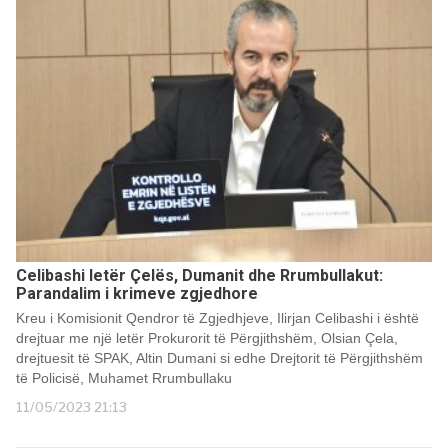
Celibashi letër Çelës, Dumanit dhe Rrumbullakut:
Parandalim i krimeve zgjedhore
Kreu i Komisionit Qendror të Zgjedhjeve, Ilirjan Celibashi i është
drejtuar me një letër Prokurorit të Përgjithshëm, Olsian Çela,
drejtuesit të SPAK, Altin Dumani si edhe Drejtorit të Përgjithshëm
të Policisë, Muhamet Rrumbullaku
11/05/2023 21:13