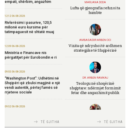
empati, shërbim, angazhim
MARJANA DODA
Lufta që gjeografia refuzoi ta
humbte
12:12 06-08-2026
Rivlerësimi i pasurive, 120,5
milionë euro kursime për
tatimpaguesit në shtatë muaj
AMBASADOR ARBEN CICI
Vizita që ndryshoi të ardhmen
12:09 06-08-2026
strategjike të Shqipërisë
Ministria e Financave nis
përgatitjet për Eurobondin e ri
09:55 06-08-2026
“Washington Post”: Udhëtimi në
DR. ARBEN RAMKAJ
Teologu në shoqërinë
Shqipëri që zbuloi magjinë e një
shqiptare: ndërmjet formimit
vendi autentik, përtej famës së
fetar dhe angazhimit publik
rrjeteve sociale
09:52 06-08-2026
Përmbarimi Shtetëror, 22 zyra në
të gjithë vendin për zbatimin e
TIRANA DIPLOMAT
TË GJITHA
TË GJITHA
vendimeve të gjykatave
Italia Strategjike — Ku është