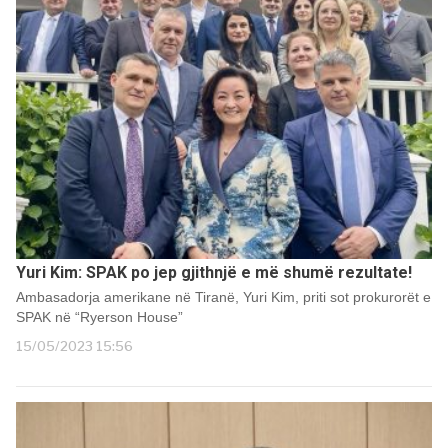
Yuri Kim: SPAK po jep gjithnjë e më shumë rezultate!
Ambasadorja amerikane në Tiranë, Yuri Kim, priti sot prokurorët e
SPAK në “Ryerson House”
15/05/2023 15:56