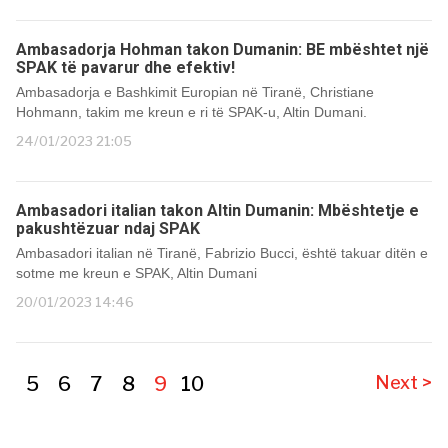
Ambasadorja Hohman takon Dumanin: BE mbështet një
SPAK të pavarur dhe efektiv!
Ambasadorja e Bashkimit Europian në Tiranë, Christiane
Hohmann, takim me kreun e ri të SPAK-u, Altin Dumani.
24/01/2023 21:05
Ambasadori italian takon Altin Dumanin: Mbështetje e
pakushtëzuar ndaj SPAK
Ambasadori italian në Tiranë, Fabrizio Bucci, është takuar ditën e
sotme me kreun e SPAK, Altin Dumani
20/01/2023 14:46
5
6
7
8
9
10
Next >