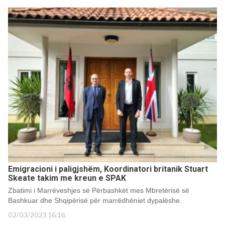
Emigracioni i paligjshëm, Koordinatori britanik Stuart
Skeate takim me kreun e SPAK
Zbatimi i Marrëveshjes së Përbashkët mes Mbretërisë së
Bashkuar dhe Shqipërisë për marrëdhëniet dypalëshe.
02/03/2023 16:16