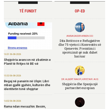
TË FUNDIT
OP-ED
AMBASADOR ARBEN CICI
Dita Botërore e Refugjatëve
dhe 75-vjetori i Konventës së
Gjenevës: Premtimi i
njerëzimit që nuk duhet
16:51 06-08-2026
harruar
Shqipëria avancon në zbatimin e
Planit të Rritjes të BE-së
15:53 06-08-2026
DR. ALBERT RAKIPI, KRYETAR I AIIS
Begaj në panairin në Ulqin: Libri
Shqipëria dhe Spanja një
mban gjallë gjuhën, kulturën dhe
partneritet europian
identitetin tonë shqiptar
14:32 06-08-2026
Rama ndan mesazhin: Besim,