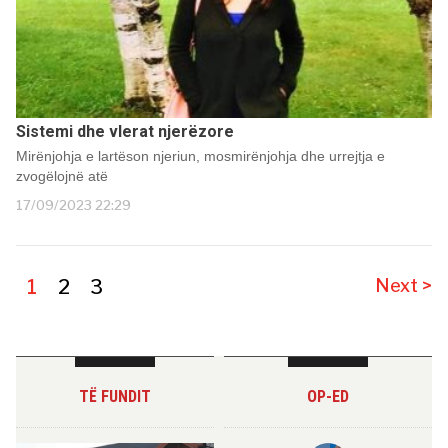
Sistemi dhe vlerat njerëzore
Mirënjohja e lartëson njeriun, mosmirënjohja dhe urrejtja e
zvogëlojnë atë
17/09/2023 22:29
1
2
3
Next >
TË FUNDIT
OP-ED