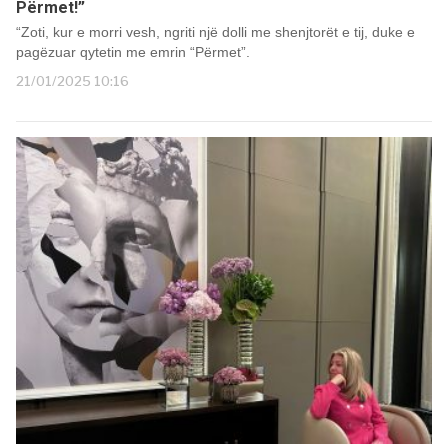
Përmet!”
“Zoti, kur e morri vesh, ngriti një dolli me shenjtorët e tij, duke e
pagëzuar qytetin me emrin “Përmet”.
21/01/2025 10:16