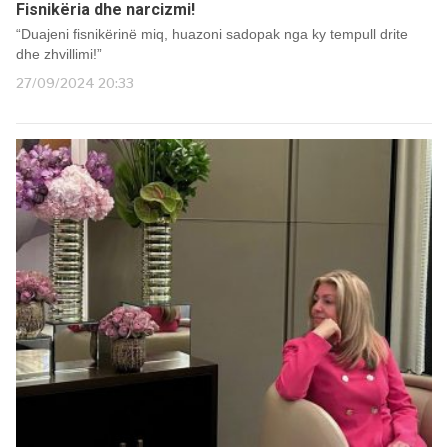
Fisnikëria dhe narcizmi!
“Duajeni fisnikërinë miq, huazoni sadopak nga ky tempull drite
dhe zhvillimi!”
27/09/2024 20:33