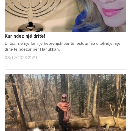
Kur ndez një dritë!
E ftuar në një familje hebrenjsh për të festuar një ditëlindje, një
dritë të ndezur për Hanukkah.
08/12/2023 21:21