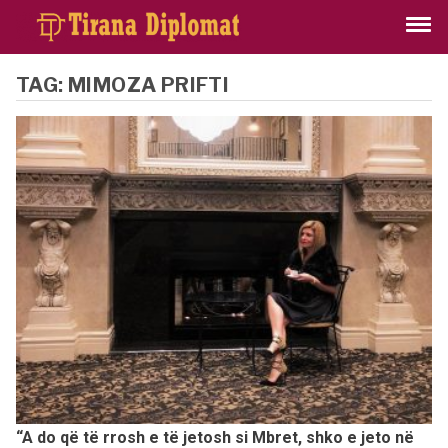
TAG:
MIMOZA PRIFTI
“A do që të rrosh e të jetosh si Mbret, shko e jeto në