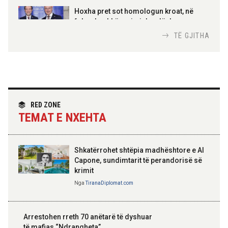
AMER JUKA
100-vjetori i themelimit të
Hoxha pret sot homologun kroat, në
Urdhrit të Skënderbeut
fokus bashkëpunimi dypalësh
Nga
Tirana Diplomat
TË GJITHA
Hoxha takim me zyrtarë të lartë të DASH:
Angazhim i përbashkët për forcimin e
partneritetit strategjik
Nga
Tirana Diplomat
RED ZONE
TEMAT E NXEHTA
Shkatërrohet shtëpia madhështore e Al
Capone, sundimtarit të perandorisë së
krimit
Nga
TiranaDiplomat.com
Arrestohen rreth 70 anëtarë të dyshuar
të mafias “Ndrangheta”