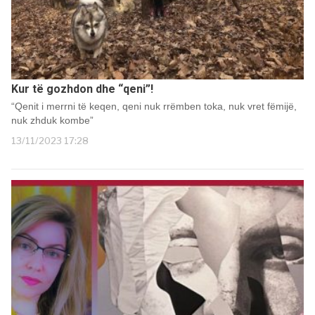
Kur të gozhdon dhe “qeni”!
“Qenit i merrni të keqen, qeni nuk rrëmben toka, nuk vret fëmijë,
nuk zhduk kombe”
13/11/2023 17:28