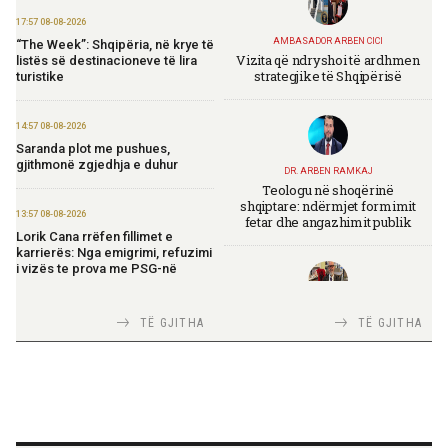
17:57 08-08-2026
AMBASADOR ARBEN CICI
“The Week”: Shqipëria, në krye të
Vizita që ndryshoi të ardhmen
listës së destinacioneve të lira
strategjike të Shqipërisë
turistike
14:57 08-08-2026
Saranda plot me pushues,
gjithmonë zgjedhja e duhur
DR. ARBEN RAMKAJ
Teologu në shoqërinë
shqiptare: ndërmjet formimit
13:57 08-08-2026
fetar dhe angazhimit publik
Lorik Cana rrëfen fillimet e
karrierës: Nga emigrimi, refuzimi
i vizës te prova me PSG-në
TIRANA DIPLOMAT
13:19 08-08-2026
TË GJITHA
TË GJITHA
Italia Strategjike — Ku është
Vijojnë punimet për Muzeun
Shqipëria?
Hebraik në Vlorë, Gonxhja:
Promovim i kujtesës së
bashkëjetesës
12:53 08-08-2026
TIRANA DIPLOMAT