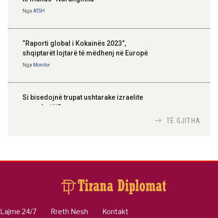
Nga
ATSH
“Raporti global i Kokainës 2023”,
shqiptarët lojtarë të mëdhenj në Europë
Nga
Monitor
Si bisedojnë trupat ushtarake izraelite
me robotët?
Nga
TiranaDiplomat.com
TË GJITHA
Si po e luftojnë terrorizmin shërbimet
inteligjente izraelite
Nga
Or Shalom
Lajme 24/7
Rreth Nesh
Kontakt