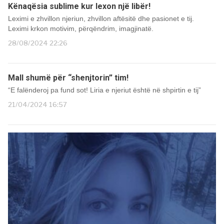
Kënaqësia sublime kur lexon një libër!
Leximi e zhvillon njeriun, zhvillon aftësitë dhe pasionet e tij.
Leximi krkon motivim, përqëndrim, imagjinatë.
28/08/2024 22:26
Mall shumë për “shenjtorin” tim!
“E falënderoj pa fund sot! Liria e njeriut është në shpirtin e tij”
21/04/2024 16:57