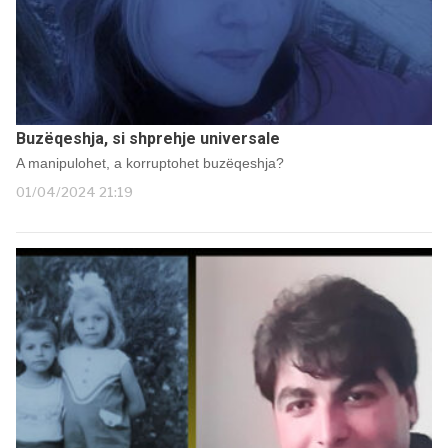
Buzëqeshja, si shprehje universale
A manipulohet, a korruptohet buzëqeshja?
01/04/2024 21:19