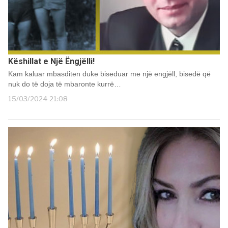
Këshillat e Një Ëngjëlli!
Kam kaluar mbasditen duke biseduar me një engjëll, bisedë që
nuk do të doja të mbaronte kurrë…
15/03/2024 21:08