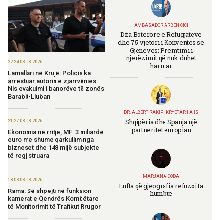
AMBASADOR ARBEN CICI
Dita Botërore e Refugjatëve
dhe 75-vjetori i Konventës së
Gjenevës: Premtimi i
njerëzimit që nuk duhet
22:24 08-08-2026
harruar
Lamallari në Krujë: Policia ka
arrestuar autorin e zjarrvënies.
Nis evakuimi i banorëve të zonës
Barabit-Lluban
DR. ALBERT RAKIPI, KRYETAR I AIIS
Shqipëria dhe Spanja një
21:27 08-08-2026
partneritet europian
Ekonomia në rritje, MF: 3 miliardë
euro më shumë qarkullim nga
bizneset dhe 148 mijë subjekte
të regjistruara
MARJANA DODA
18:03 08-08-2026
Lufta që gjeografia refuzoi ta
Rama: Së shpejti në funksion
humbte
kamerat e Qendrës Kombëtare
të Monitorimit të Trafikut Rrugor