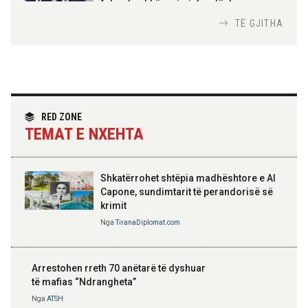
Urdhrit të Skënderbeut
fokus bashkëpunimi dypalësh
Nga
Tirana Diplomat
TË GJITHA
Hoxha takim me zyrtarë të lartë të DASH:
Angazhim i përbashkët për forcimin e
partneritetit strategjik
Nga
Tirana Diplomat
RED ZONE
TEMAT E NXEHTA
Shkatërrohet shtëpia madhështore e Al
Capone, sundimtarit të perandorisë së
krimit
Nga
TiranaDiplomat.com
Arrestohen rreth 70 anëtarë të dyshuar
të mafias “Ndrangheta”
Nga
ATSH