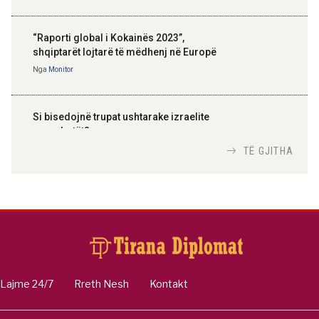
“Raporti global i Kokainës 2023”,
shqiptarët lojtarë të mëdhenj në Europë
Nga
Monitor
Si bisedojnë trupat ushtarake izraelite
me robotët?
Nga
TiranaDiplomat.com
TË GJITHA
Si po e luftojnë terrorizmin shërbimet
inteligjente izraelite
Nga
Or Shalom
Lajme 24/7
Rreth Nesh
Kontakt