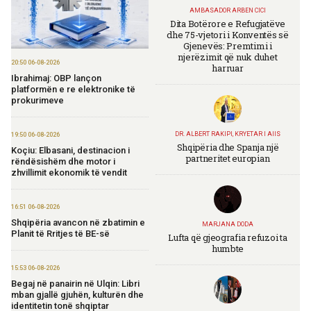
AMBASADOR ARBEN CICI
Dita Botërore e Refugjatëve
dhe 75-vjetori i Konventës së
Gjenevës: Premtimi i
njerëzimit që nuk duhet
20:50 06-08-2026
harruar
Ibrahimaj: OBP lançon
platformën e re elektronike të
prokurimeve
DR. ALBERT RAKIPI, KRYETAR I AIIS
19:50 06-08-2026
Shqipëria dhe Spanja një
Koçiu: Elbasani, destinacion i
partneritet europian
rëndësishëm dhe motor i
zhvillimit ekonomik të vendit
16:51 06-08-2026
Shqipëria avancon në zbatimin e
MARJANA DODA
Planit të Rritjes të BE-së
Lufta që gjeografia refuzoi ta
humbte
15:53 06-08-2026
Begaj në panairin në Ulqin: Libri
mban gjallë gjuhën, kulturën dhe
identitetin tonë shqiptar