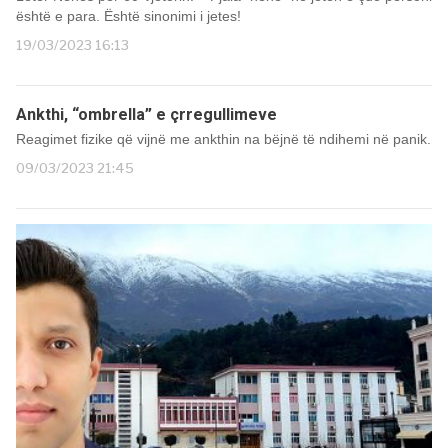
është e para. Është sinonimi i jetes!
19/03/2023 16:13
Ankthi, “ombrella” e çrregullimeve
Reagimet fizike që vijnë me ankthin na bëjnë të ndihemi në panik.
09/03/2023 21:45