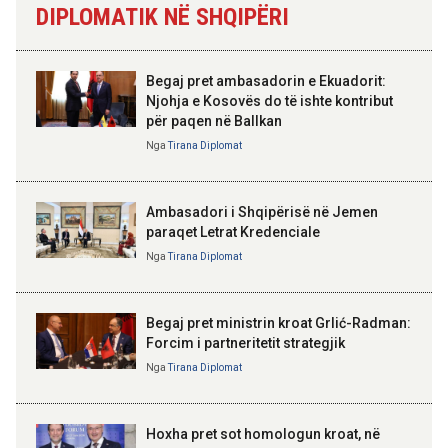
DIPLOMATIK NË SHQIPËRI
Skënderbeut dhe Ismail
Përmbarimi Shtetëror, 22 zyra në
Qemalit”
të gjithë vendin për zbatimin e
vendimeve të gjykatave
Begaj pret ambasadorin e Ekuadorit:
Njohja e Kosovës do të ishte kontribut
09:50 06-08-2026
për paqen në Ballkan
Sejko: TIPS Clone do të ulë
ELISA SPIROPALI
kostot e pagesave, ekonomia
Kriza e Parlamentit është
Nga
Tirana Diplomat
mund të kursejë deri në 38
kriza e Republikës
miliardë lekë në vit
Parlamentare
Ambasadori i Shqipërisë në Jemen
paraqet Letrat Kredenciale
Nga
Tirana Diplomat
BAJRAM BEGAJ, PRESIDENTI I REPUBLIKËS
SË SHQIPËRISË
Gëzuar Ditën e Pavarësisë,
Kosovë!
Begaj pret ministrin kroat Grlić-Radman:
Forcim i partneritetit strategjik
Nga
Tirana Diplomat
AMER JUKA
100-vjetori i themelimit të
Hoxha pret sot homologun kroat, në