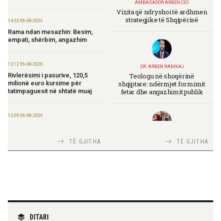
AMBASADOR ARBEN CICI
Vizita që ndryshoi të ardhmen
strategjike të Shqipërisë
14:32 06-08-2026
Rama ndan mesazhin: Besim,
empati, shërbim, angazhim
12:12 06-08-2026
DR. ARBEN RAMKAJ
Teologu në shoqërinë
Rivlerësimi i pasurive, 120,5
shqiptare: ndërmjet formimit
milionë euro kursime për
fetar dhe angazhimit publik
tatimpaguesit në shtatë muaj
12:09 06-08-2026
Ministria e Financave nis
përgatitjet për Eurobondin e ri
TIRANA DIPLOMAT
TË GJITHA
TË GJITHA
Italia Strategjike — Ku është
Shqipëria?
09:55 06-08-2026
“Washington Post”: Udhëtimi në
Shqipëri që zbuloi magjinë e një
vendi autentik, përtej famës së
rrjeteve sociale
TIRANA DIPLOMAT
“Shqipëria në BE, projekt më i
DITARI
madh se amaneti i
09:52 06-08-2026