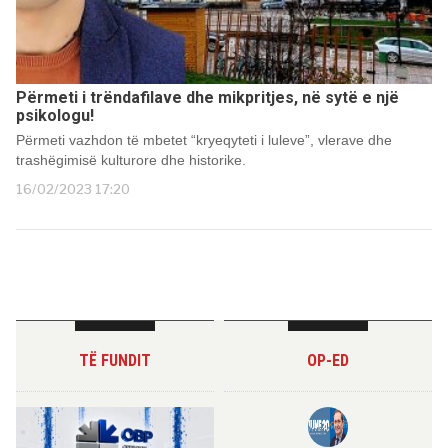
Përmeti i trëndafilave dhe mikpritjes, në sytë e një
psikologu!
Përmeti vazhdon të mbetet “kryeqyteti i luleve”, vlerave dhe
trashëgimisë kulturore dhe historike.
16/02/2023 17:20
TË FUNDIT
OP-ED