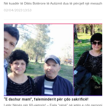
Në kuadër të Ditës Botërore të Autizmit dua të përcjell një mesazh
02/04/2023 13:53
“E dashur mam”, faleminderit për çdo sakrificë!
Letër Nënës për 60-vjetorin! – Fjala “nënë” në jetën e çdo personi