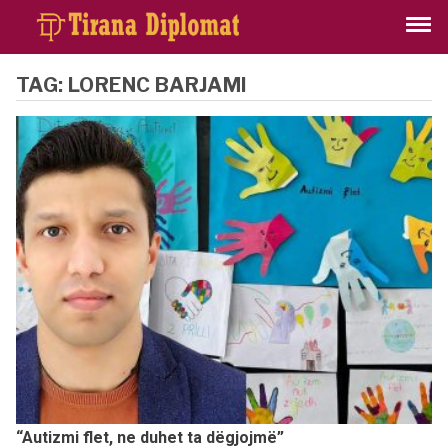
TAG:
LORENC BARJAMI
“Autizmi flet, ne duhet ta dëgjojmë”