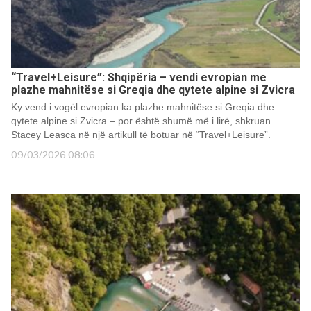
“Travel+Leisure”: Shqipëria – vendi evropian me
plazhe mahnitëse si Greqia dhe qytete alpine si Zvicra
Ky vend i vogël evropian ka plazhe mahnitëse si Greqia dhe
qytete alpine si Zvicra – por është shumë më i lirë, shkruan
Stacey Leasca në një artikull të botuar në “Travel+Leisure”.
09/03/2026 08:06