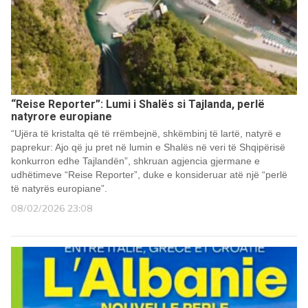
“Reise Reporter”: Lumi i Shalës si Tajlanda, perlë
natyrore europiane
“Ujëra të kristalta që të rrëmbejnë, shkëmbinj të lartë, natyrë e
paprekur: Ajo që ju pret në lumin e Shalës në veri të Shqipërisë
konkurron edhe Tajlandën”, shkruan agjencia gjermane e
udhëtimeve “Reise Reporter”, duke e konsideruar atë një “perlë
të natyrës europiane”.
08/02/2026 23:08