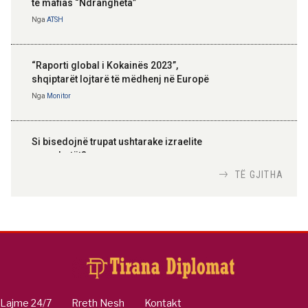
të mafias “Ndrangheta”
Nga
ATSH
“Raporti global i Kokainës 2023”,
shqiptarët lojtarë të mëdhenj në Europë
Nga
Monitor
Si bisedojnë trupat ushtarake izraelite
me robotët?
Nga
TiranaDiplomat.com
TË GJITHA
Si po e luftojnë terrorizmin shërbimet
inteligjente izraelite
Nga
Or Shalom
Lajme 24/7
Rreth Nesh
Kontakt