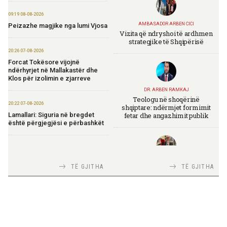
09:19 08-08-2026
AMBASADOR ARBEN CICI
Peizazhe magjike nga lumi Vjosa
Vizita që ndryshoi të ardhmen
strategjike të Shqipërisë
20:26 07-08-2026
Forcat Tokësore vijojnë
ndërhyrjet në Mallakastër dhe
Klos për izolimin e zjarreve
DR. ARBEN RAMKAJ
Teologu në shoqërinë
20:22 07-08-2026
shqiptare: ndërmjet formimit
fetar dhe angazhimit publik
Lamallari: Siguria në bregdet
është përgjegjësi e përbashkët
19:27 07-08-2026
Kombëtarja shqiptare e golfit
TIRANA DIPLOMAT
TË GJITHA
TË GJITHA
fituese e Grupit B në Maltë
Italia Strategjike — Ku është
Shqipëria?
18:30 07-08-2026
Punëdhënësit me mbi 125
punonjës do të kenë kuota për
punësimin e grupeve të veçanta