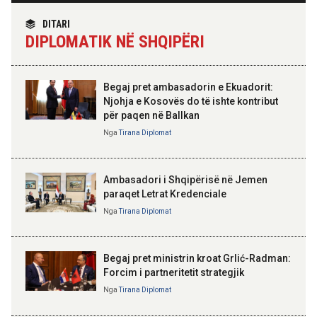
TIRANA DIPLOMAT
“Shqipëria në BE, projekt më i
DITARI
madh se amaneti i
16:35 07-08-2026
DIPLOMATIK NË SHQIPËRI
Skënderbeut dhe Ismail
Më shumë se futboll, kuqezinjtë
Qemalit”
në Genuine Cup 2026
Begaj pret ambasadorin e Ekuadorit:
14:10 07-08-2026
Njohja e Kosovës do të ishte kontribut
Rama për “Financial Times”:
për paqen në Ballkan
Shqipëria në rrugë të qartë drejt
ELISA SPIROPALI
Bashkimit Evropian
Kriza e Parlamentit është
Nga
Tirana Diplomat
kriza e Republikës
Parlamentare
Ambasadori i Shqipërisë në Jemen
paraqet Letrat Kredenciale
Nga
Tirana Diplomat
BAJRAM BEGAJ, PRESIDENTI I REPUBLIKËS
SË SHQIPËRISË
Gëzuar Ditën e Pavarësisë,
Kosovë!
Begaj pret ministrin kroat Grlić-Radman:
Forcim i partneritetit strategjik
Nga
Tirana Diplomat