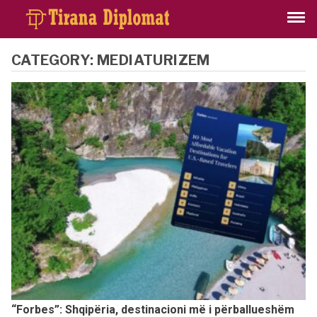
CATEGORY:
MEDIATURIZEM
“Forbes”: Shqipëria, destinacioni më i përballueshëm