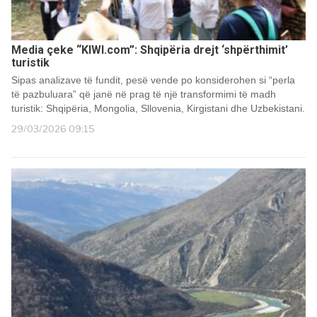
Media çeke “KIWI.com”: Shqipëria drejt ‘shpërthimit’
turistik
Sipas analizave të fundit, pesë vende po konsiderohen si “perla
të pazbuluara” që janë në prag të një transformimi të madh
turistik: Shqipëria, Mongolia, Sllovenia, Kirgistani dhe Uzbekistani.
29/03/2026 09:15