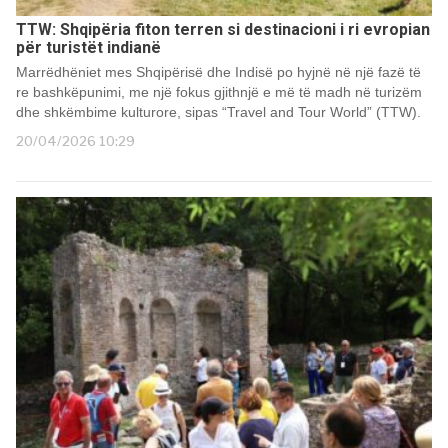
TTW: Shqipëria fiton terren si destinacioni i ri evropian
për turistët indianë
Marrëdhëniet mes Shqipërisë dhe Indisë po hyjnë në një fazë të
re bashkëpunimi, me një fokus gjithnjë e më të madh në turizëm
dhe shkëmbime kulturore, sipas “Travel and Tour World” (TTW).
20/04/2026 10:29