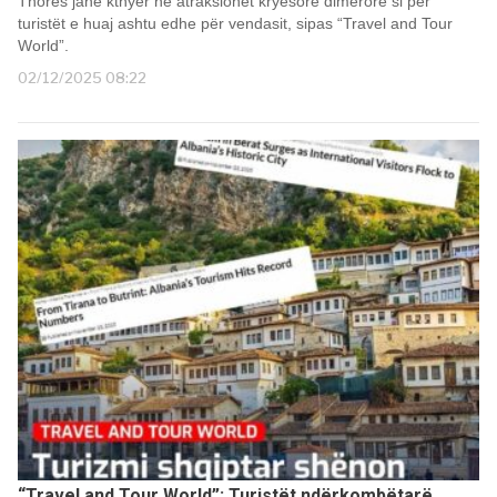
Thorës janë kthyer në atraksionet kryesore dimërore si për
turistët e huaj ashtu edhe për vendasit, sipas “Travel and Tour
World”.
02/12/2025 08:22
“Travel and Tour World”: Turistët ndërkombëtarë