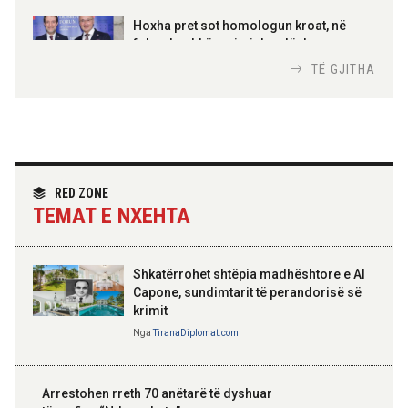
AMER JUKA
100-vjetori i themelimit të
Hoxha pret sot homologun kroat, në
Urdhrit të Skënderbeut
fokus bashkëpunimi dypalësh
Nga
Tirana Diplomat
TË GJITHA
Hoxha takim me zyrtarë të lartë të DASH:
Angazhim i përbashkët për forcimin e
partneritetit strategjik
Nga
Tirana Diplomat
RED ZONE
TEMAT E NXEHTA
Shkatërrohet shtëpia madhështore e Al
Capone, sundimtarit të perandorisë së
krimit
Nga
TiranaDiplomat.com
Arrestohen rreth 70 anëtarë të dyshuar