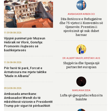
AMBASADOR ARBEN CICI
Dita Botërore e Refugjatëve
dhe 75-vjetori i Konventës së
Gjenevës: Premtimi i
njerëzimit që nuk duhet
11:59 08-08-2026
harruar
Vijojnë punimet për Muzeun
Hebraik në Vlorë, Gonxhja:
Promovim i kujtesës së
bashkëjetesës
DR. ALBERT RAKIPI, KRYETAR I AIIS
Shqipëria dhe Spanja një
11:56 08-08-2026
partneritet europian
Për herë të parë, Forcat e
Armatosura me mjete taktike
“Made in Albania”
09:24 08-08-2026
MARJANA DODA
Ambasada amerikane:
Lufta që gjeografia refuzoi ta
Ambasadori Wendt do të
humbte
mbështesë vizionin e Presidentit
Trump për siguri të përbashkët