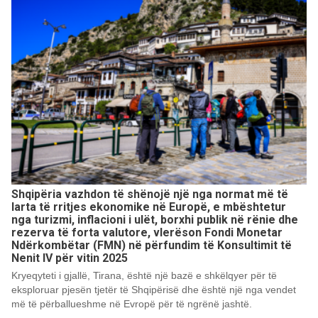
Shqipëria vazhdon të shënojë një nga normat më të
larta të rritjes ekonomike në Europë, e mbështetur
nga turizmi, inflacioni i ulët, borxhi publik në rënie dhe
rezerva të forta valutore, vlerëson Fondi Monetar
Ndërkombëtar (FMN) në përfundim të Konsultimit të
Nenit IV për vitin 2025
Kryeqyteti i gjallë, Tirana, është një bazë e shkëlqyer për të
eksploruar pjesën tjetër të Shqipërisë dhe është një nga vendet
më të përballueshme në Evropë për të ngrënë jashtë.