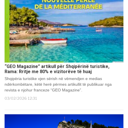
“GEO Magazine” artikull për Shqipërinë turistike,
Rama: Rritje me 80% e vizitorëve të huaj
Shqipëria turistike vjen sërish në vëmendjen e medias
ndërkombëtare, këtë herë përmes artikullit të publikuar nga
revista e njohur franceze “GEO Magazine”.
03/02/2026 12:31