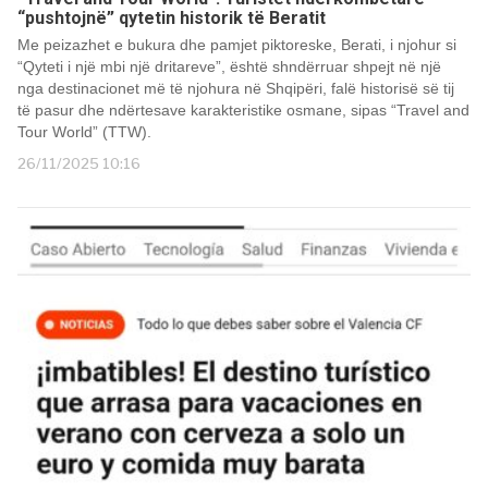
“pushtojnë” qytetin historik të Beratit
Me peizazhet e bukura dhe pamjet piktoreske, Berati, i njohur si
“Qyteti i një mbi një dritareve”, është shndërruar shpejt në një
nga destinacionet më të njohura në Shqipëri, falë historisë së tij
të pasur dhe ndërtesave karakteristike osmane, sipas “Travel and
Tour World” (TTW).
26/11/2025 10:16