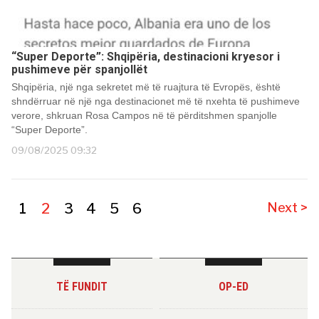
“Super Deporte”: Shqipëria, destinacioni kryesor i
pushimeve për spanjollët
Shqipëria, një nga sekretet më të ruajtura të Evropës, është
shndërruar në një nga destinacionet më të nxehta të pushimeve
verore, shkruan Rosa Campos në të përditshmen spanjolle
“Super Deporte”.
09/08/2025 09:32
1
2
3
4
5
6
Next >
TË FUNDIT
OP-ED