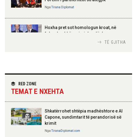
Nga
Tirana Diplomat
AMER JUKA
100-vjetori i themelimit të
Hoxha pret sot homologun kroat, në
Urdhrit të Skënderbeut
fokus bashkëpunimi dypalësh
Nga
Tirana Diplomat
TË GJITHA
Hoxha takim me zyrtarë të lartë të DASH:
Angazhim i përbashkët për forcimin e
partneritetit strategjik
Nga
Tirana Diplomat
RED ZONE
TEMAT E NXEHTA
Shkatërrohet shtëpia madhështore e Al
Capone, sundimtarit të perandorisë së
krimit
Nga
TiranaDiplomat.com