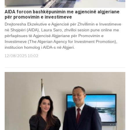
AIDA forcon bashkëpunimin me agjencinë algjeriane
për promovimin e investimeve
Drejtoresha Ekzekutive e Agjencisë për Zhvillimin e Investimeve
në Shqipëri (AIDA), Laura Saro, zhvilloi sesion pune online me
përfaqësues të Agjencisë Algjeriane për Promovimin e
Investimeve (The Algerian Agency for Investment Promotion),
institucion homolog i AIDA-s në Algjeri.
12/08/2025 10:02