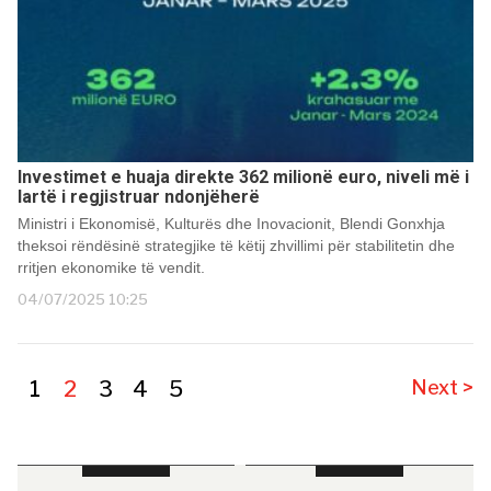
Investimet e huaja direkte 362 milionë euro, niveli më i
lartë i regjistruar ndonjëherë
Ministri i Ekonomisë, Kulturës dhe Inovacionit, Blendi Gonxhja
theksoi rëndësinë strategjike të këtij zhvillimi për stabilitetin dhe
rritjen ekonomike të vendit.
04/07/2025 10:25
1
2
3
4
5
Next >