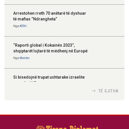
Arrestohen rreth 70 anëtarë të dyshuar
të mafias “Ndrangheta”
Nga
ATSH
“Raporti global i Kokainës 2023”,
shqiptarët lojtarë të mëdhenj në Europë
Nga
Monitor
Si bisedojnë trupat ushtarake izraelite
me robotët?
Nga
TiranaDiplomat.com
TË GJITHA
Si po e luftojnë terrorizmin shërbimet
inteligjente izraelite
Nga
Or Shalom