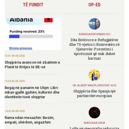
TË FUNDIT
OP-ED
AMBASADOR ARBEN CICI
Dita Botërore e Refugjatëve
dhe 75-vjetori i Konventës së
Gjenevës: Premtimi i
njerëzimit që nuk duhet
16:51 06-08-2026
harruar
Shqipëria avancon në zbatimin e
Planit të Rritjes të BE-së
15:53 06-08-2026
DR. ALBERT RAKIPI, KRYETAR I AIIS
Begaj në panairin në Ulqin: Libri
Shqipëria dhe Spanja një
mban gjallë gjuhën, kulturën dhe
partneritet europian
identitetin tonë shqiptar
14:32 06-08-2026
Rama ndan mesazhin: Besim,
empati, shërbim, angazhim
MARJANA DODA
Lufta që gjeografia refuzoi ta