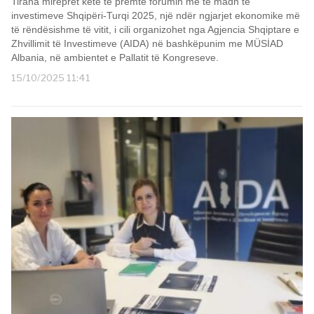
Tirana mirëpret këtë të premte forumin më të madh të
investimeve Shqipëri-Turqi 2025, një ndër ngjarjet ekonomike më
të rëndësishme të vitit, i cili organizohet nga Agjencia Shqiptare e
Zhvillimit të Investimeve (AIDA) në bashkëpunim me MÜSİAD
Albania, në ambientet e Pallatit të Kongreseve.
15/10/2025 11:41