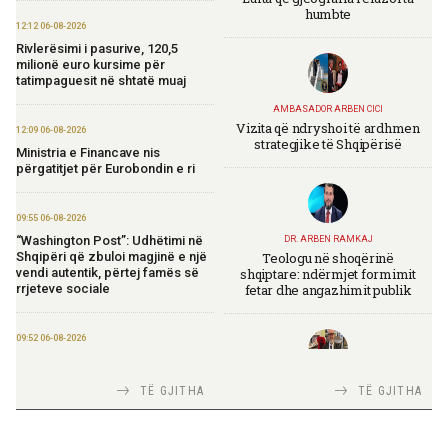
humbte
12:12 06-08-2026
Rivlerësimi i pasurive, 120,5
milionë euro kursime për
tatimpaguesit në shtatë muaj
AMBASADOR ARBEN CICI
Vizita që ndryshoi të ardhmen
12:09 06-08-2026
strategjike të Shqipërisë
Ministria e Financave nis
përgatitjet për Eurobondin e ri
09:55 06-08-2026
“Washington Post”: Udhëtimi në
DR. ARBEN RAMKAJ
Teologu në shoqërinë
Shqipëri që zbuloi magjinë e një
shqiptare: ndërmjet formimit
vendi autentik, përtej famës së
fetar dhe angazhimit publik
rrjeteve sociale
09:52 06-08-2026
Përmbarimi Shtetëror, 22 zyra në
të gjithë vendin për zbatimin e
TIRANA DIPLOMAT
TË GJITHA
TË GJITHA
vendimeve të gjykatave
Italia Strategjike — Ku është
Shqipëria?
09:50 06-08-2026