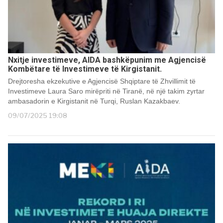
Nxitje investimeve, AIDA bashkëpunim me Agjencisë
Kombëtare të Investimeve të Kirgistanit.
Drejtoresha ekzekutive e Agjencisë Shqiptare të Zhvillimit të
Investimeve Laura Saro mirëpriti në Tiranë, në një takim zyrtar
ambasadorin e Kirgistanit në Turqi, Ruslan Kazakbaev.
09/07/2025 19:08