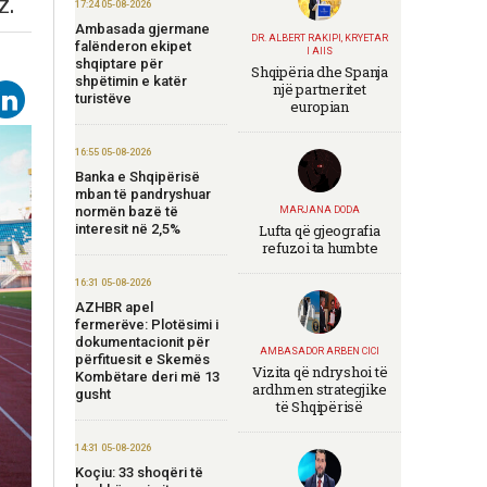
z.
17:24 05-08-2026
Ambasada gjermane
DR. ALBERT RAKIPI, KRYETAR
falënderon ekipet
I AIIS
shqiptare për
Shqipëria dhe Spanja
shpëtimin e katër
një partneritet
turistëve
europian
16:55 05-08-2026
Banka e Shqipërisë
mban të pandryshuar
normën bazë të
MARJANA DODA
interesit në 2,5%
Lufta që gjeografia
refuzoi ta humbte
16:31 05-08-2026
AZHBR apel
fermerëve: Plotësimi i
dokumentacionit për
AMBASADOR ARBEN CICI
përfituesit e Skemës
Vizita që ndryshoi të
Kombëtare deri më 13
ardhmen strategjike
gusht
të Shqipërisë
14:31 05-08-2026
Koçiu: 33 shoqëri të