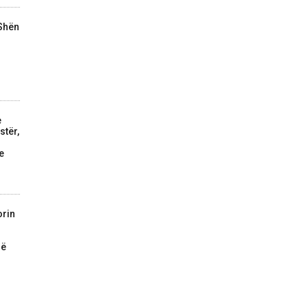
 Shën
e
stër,
e
orin
në