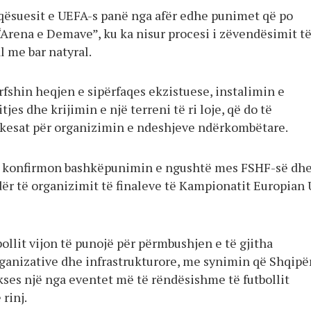
aqësuesit e UEFA-s panë nga afër edhe punimet që po
“Arena e Demave”, ku ka nisur procesi i zëvendësimit t
al me bar natyral.
fshin heqjen e sipërfaqes ekzistuese, instalimin e
tjes dhe krijimin e një terreni të ri loje, që do të
kesat për organizimin e ndeshjeve ndërkombëtare.
ës konfirmon bashkëpunimin e ngushtë mes FSHF-së dh
ër të organizimit të finaleve të Kampionatit Europian 
ollit vijon të punojë për përmbushjen e të gjitha
ganizative dhe infrastrukturore, me synimin që Shqipë
kses një nga eventet më të rëndësishme të futbollit
 rinj.