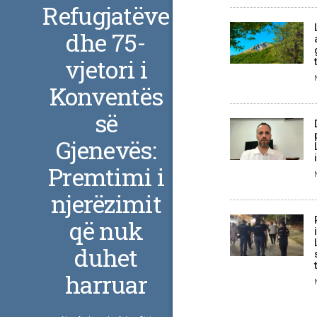
Refugjatëve
dhe 75-
vjetori i
Konventës
së
Gjenevës:
Premtimi i
njerëzimit
që nuk
duhet
harruar