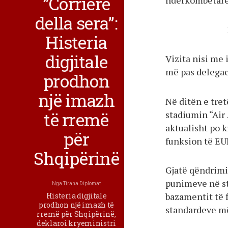
”Corriere
ndërkombëtare
della sera”:
Histeria
digjitale
Vizita nisi me
më pas delegac
prodhon
një imazh
Në ditën e tret
të rremë
stadiumin “Air
aktualisht po 
për
funksion të EU
Shqipërinë
Gjatë qëndrimi
punimeve në st
Nga
Tirana Diplomat
bazamentit të f
Histeria digjitale
prodhon një imazh të
standardeve më
rremë për Shqipërinë,
deklaroi kryeministri