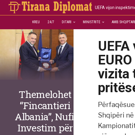
UEFA vijon inspektime
KREU
24/7
DITARI
MINISTRITE
AMB.SHQIPTAR
UEFA v
EURO 
vizita
pritës
Themelohet
“Fincantieri
Përfaqësues
Albania”, Nufi:
Shqipëri në 
Investim për
Kampionatit