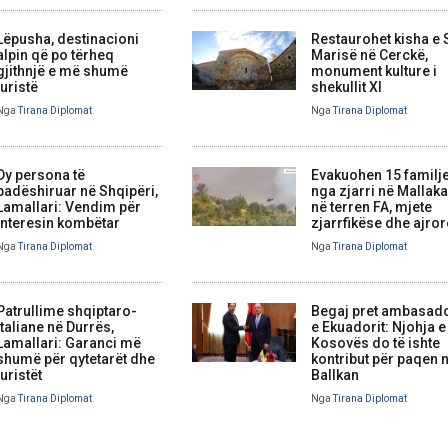
Lëpusha, destinacioni
Restaurohet kisha e
alpin që po tërheq
Marisë në Cerckë,
gjithnjë e më shumë
monument kulture i
turistë
shekullit XI
Nga
Tirana Diplomat
Nga
Tirana Diplomat
Dy persona të
Evakuohen 15 familj
padëshiruar në Shqipëri,
nga zjarri në Mallaka
Lamallari: Vendim për
në terren FA, mjete
interesin kombëtar
zjarrfikëse dhe ajror
Nga
Tirana Diplomat
Nga
Tirana Diplomat
Patrullime shqiptaro-
Begaj pret ambasad
italiane në Durrës,
e Ekuadorit: Njohja e
Lamallari: Garanci më
Kosovës do të ishte
shumë për qytetarët dhe
kontribut për paqen 
turistët
Ballkan
Nga
Tirana Diplomat
Nga
Tirana Diplomat