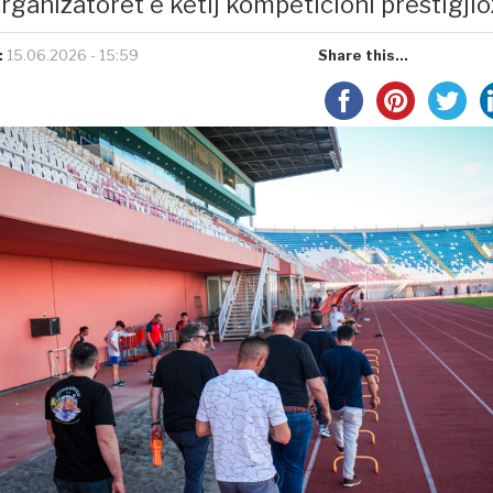
rganizatorët e këtij kompeticioni prestigjio
:
15.06.2026 - 15:59
Share this...