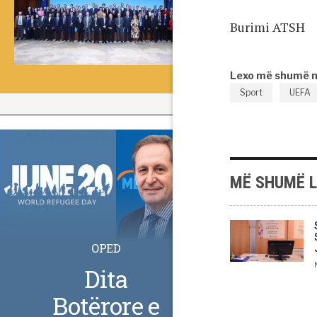
Burimi ATSH
Lexo më shumë 
Sport
UEFA
MË SHUMË 
OPED
Dita
Botërore e