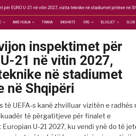
t për EURO U-21 në vitin 2027, vizita teknike në stadiumet pritëse në S
E
AMB.HUAJA
TIRANA
BASHKITE
ORG
BLOGJET
GLOB
ijon inspektimet për
U-21 në vitin 2027,
 teknike në stadiumet
e në Shqipëri
 të UEFA-s kanë zhvilluar vizitën e radhës 
kuadër të përgatitjeve për finalet e
 Europian U-21 2027, ku vendi ynë do të jet