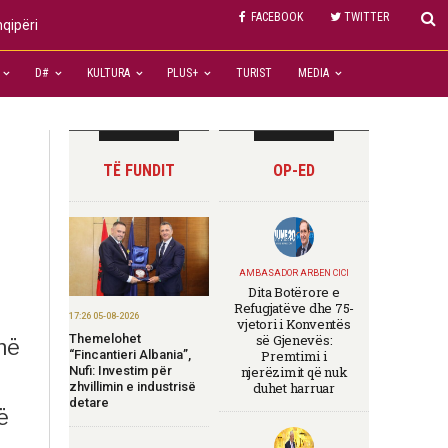
FACEBOOK
TWITTER
hqipëri
D#
KULTURA
PLUS+
TURIST
MEDIA
TË FUNDIT
OP-ED
AMBASADOR ARBEN CICI
Dita Botërore e
Refugjatëve dhe 75-
17:26 05-08-2026
vjetori i Konventës
Themelohet
së Gjenevës:
në
“Fincantieri Albania”,
Premtimi i
Nufi: Investim për
njerëzimit që nuk
zhvillimin e industrisë
duhet harruar
detare
ë