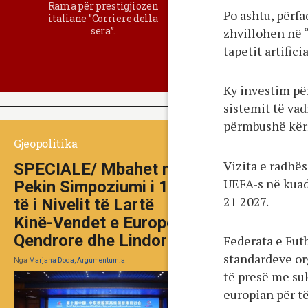
Rama për prestigjiozen
Po ashtu, përf
italiane ”Corriere della
sera”.
zhvillohen në 
tapetit artifici
Ky investim për
sistemit të vadi
përmbushë kër
Gjeopolitika
Vizita e radh
SPECIALE/ Mbahet në
UEFA-s në kuad
Pekin Simpoziumi i 10-
21 2027.
të i Nivelit të Lartë
Kinë-Vendet e Europës
Qendrore dhe Lindore
Federata e Futb
standardeve or
Nga
Marjana Doda, Argumentum.al
të presë me su
europian për të