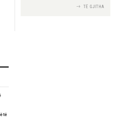
TË GJITHA
Si bisedojnë trupat
ushtarake izraelite me
robotët?
Nga
TiranaDiplomat.com
Si po e luftojnë
terrorizmin shërbimet
inteligjente izraelite
Nga
Or Shalom
ë
ë të