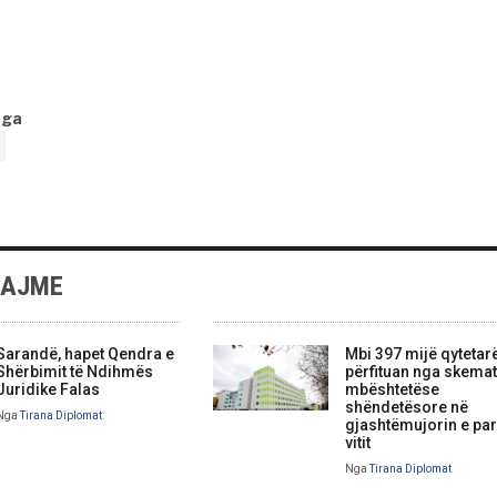
nga
LAJME
Sarandë, hapet Qendra e
Mbi 397 mijë qytetar
Shërbimit të Ndihmës
përfituan nga skemat
Juridike Falas
mbështetëse
shëndetësore në
Nga
Tirana Diplomat
gjashtëmujorin e par
vitit
Nga
Tirana Diplomat