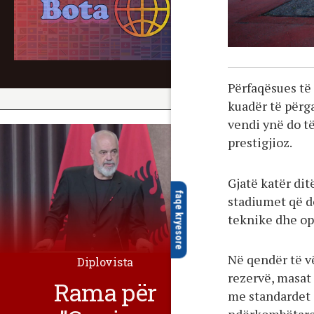
Përfaqësues të
kuadër të përga
vendi ynë do të
prestigjioz.
Gjatë katër di
faqe kryesore
stadiumet që d
teknike dhe op
Në qendër të v
Diplovista
rezervë, masat
Rama për
me standardet 