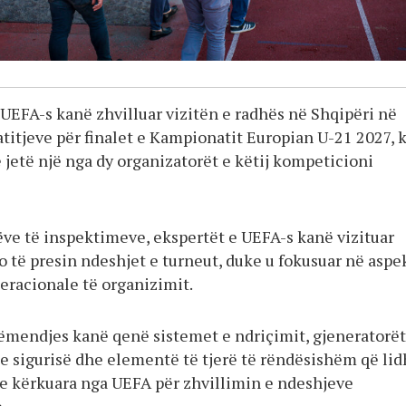
 UEFA-s kanë zhvilluar vizitën e radhës në Shqipëri në
titjeve për finalet e Kampionatit Europian U-21 2027, 
 jetë një nga dy organizatorët e këtij kompeticioni
tëve të inspektimeve, ekspertët e UEFA-s kanë vizituar
o të presin ndeshjet e turneut, duke u fokusuar në aspe
eracionale të organizimit.
ëmendjes kanë qenë sistemet e ndriçimit, gjeneratorët
 e sigurisë dhe elementë të tjerë të rëndësishëm që li
e kërkuara nga UEFA për zhvillimin e ndeshjeve