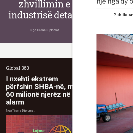
një nga dy o
zhvillimin e
industrisë detare
Publikuar
Nga
Tirana Diplomat
Global 360
I nxehti ekstrem
përfshin SHBA-në, mbi
60 milionë njerëz në
alarm
Nga
Tirana Diplomat