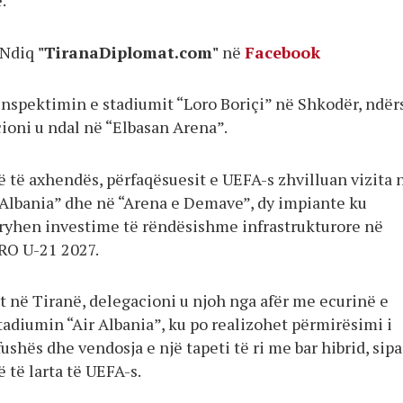
.
Ndiq
"TiranaDiplomat.com"
në
Facebook
 inspektimin e stadiumit “Loro Boriçi” në Shkodër, ndër
ioni u ndal në “Elbasan Arena”.
ë të axhendës, përfaqësuesit e UEFA-s zhvilluan vizita 
 Albania” dhe në “Arena e Demave”, dy impiante ku
kryhen investime të rëndësishme infrastrukturore në
RO U-21 2027.
t në Tiranë, delegacioni u njoh nga afër me ecurinë e
adiumin “Air Albania”, ku po realizohet përmirësimi i
ushës dhe vendosja e një tapeti të ri me bar hibrid, sipa
 të larta të UEFA-s.