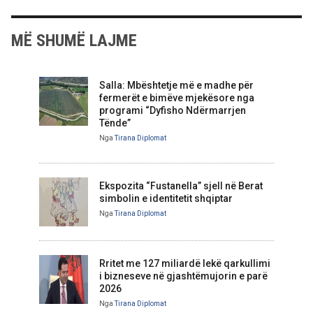
MË SHUMË LAJME
Salla: Mbështetje më e madhe për
fermerët e bimëve mjekësore nga
programi “Dyfisho Ndërmarrjen
Tënde”
Nga
Tirana Diplomat
Ekspozita “Fustanella” sjell në Berat
simbolin e identitetit shqiptar
Nga
Tirana Diplomat
Rritet me 127 miliardë lekë qarkullimi
i bizneseve në gjashtëmujorin e parë
2026
Nga
Tirana Diplomat