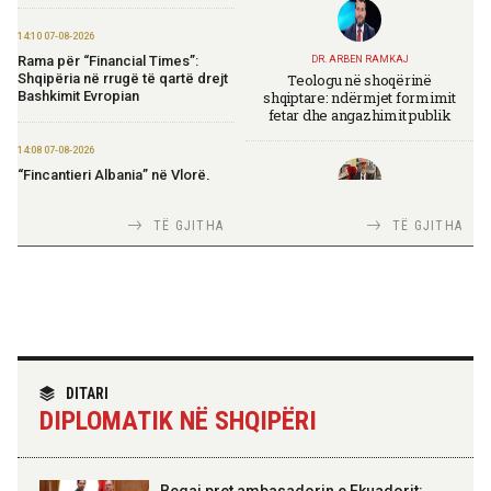
14:10 07-08-2026
Rama për “Financial Times”:
DR. ARBEN RAMKAJ
Teologu në shoqërinë
Shqipëria në rrugë të qartë drejt
shqiptare: ndërmjet formimit
Bashkimit Evropian
fetar dhe angazhimit publik
14:08 07-08-2026
“Fincantieri Albania” në Vlorë,
Nufi në divizionin e anijeve
detare në Itali: Njohje me
TIRANA DIPLOMAT
TË GJITHA
TË GJITHA
praktikat më të mira
Italia Strategjike — Ku është
Shqipëria?
14:06 07-08-2026
Koçiu: Bajpasi i Tiranës, investim
strategjik për infrastrukturë
moderne
TIRANA DIPLOMAT
“Shqipëria në BE, projekt më i
DITARI
madh se amaneti i
14:03 07-08-2026
DIPLOMATIK NË SHQIPËRI
Skënderbeut dhe Ismail
Kadastra: Regjistrimi i
Qemalit”
trashëgimisë pa kamatëvonesë
brenda 30 ditëve nga çelja e
dëshmisë
Begaj pret ambasadorin e Ekuadorit: