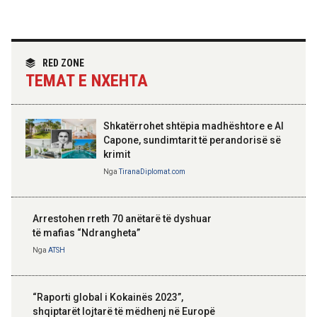
Hoxha takim me zyrtarë të lartë të DASH:
Angazhim i përbashkët për forcimin e
partneritetit strategjik
Nga
Tirana Diplomat
RED ZONE
TEMAT E NXEHTA
Shkatërrohet shtëpia madhështore e Al
Capone, sundimtarit të perandorisë së
krimit
Nga
TiranaDiplomat.com
Arrestohen rreth 70 anëtarë të dyshuar
të mafias “Ndrangheta”
Nga
ATSH
“Raporti global i Kokainës 2023”,
shqiptarët lojtarë të mëdhenj në Europë