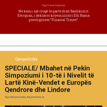
Nga
Tirana Diplomat
Ne kemi një rrugë të qartë drejt Bashkimit
Evropian, i deklaroi kryeministri Edi Rama
prestigjiozes ”Finacial Times”.
Gjeopolitika
SPECIALE/ Mbahet në Pekin
Simpoziumi i 10-të i Nivelit të
Lartë Kinë-Vendet e Europës
Qendrore dhe Lindore
Nga
Marjana Doda, Argumentum.al