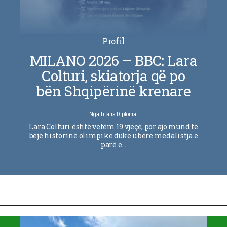
Profil
MILANO 2026 – BBC: Lara
Colturi, skiatorja që po
bën Shqipërinë krenare
Nga
Tirana Diplomat
Lara Colturi është vetëm 19 vjeçe, por ajo mund të
bëjë historinë olimpike duke u bërë medalistja e
parë e…