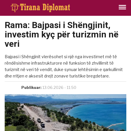
Rama: Bajpasi i Shëngjinit,
investim kyç për turizmin në
veri
Bajpasi i Shëngjinit vlerësohet si një nga investimet më të
rëndësishme infrastrukturore në funksion të zhvillimit të
turizmit në veri të vendit, duke synuar lehtësimin e qarkullimit
dhe rritjen e aksesit drejt zonave turistike bregdetare.
Publikuar:
13.06.2026 - 11:50