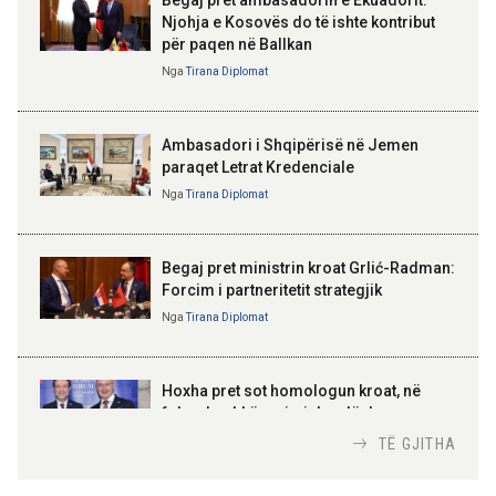
Njohja e Kosovës do të ishte kontribut
14:01 07-08-2026
për paqen në Ballkan
ELISA SPIROPALI
Hyjnë në fuqi ndryshimet e Kodit
Kriza e Parlamentit është
Nga
Tirana Diplomat
Rrugor, kufizime për shoferët e
kriza e Republikës
rinj dhe gjoba më të larta
Parlamentare
Ambasadori i Shqipërisë në Jemen
paraqet Letrat Kredenciale
Nga
Tirana Diplomat
BAJRAM BEGAJ, PRESIDENTI I REPUBLIKËS
SË SHQIPËRISË
Gëzuar Ditën e Pavarësisë,
Kosovë!
Begaj pret ministrin kroat Grlić-Radman:
Forcim i partneritetit strategjik
Nga
Tirana Diplomat
AMER JUKA
100-vjetori i themelimit të
Hoxha pret sot homologun kroat, në
Urdhrit të Skënderbeut
fokus bashkëpunimi dypalësh
Nga
Tirana Diplomat
TË GJITHA