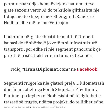
përmirësuar ndjeshëm lëvizjen e automjeteve
gjatë sezonit veror. Ai do të krijojë gjithashtu një
lidhje më të shpejtë mes Shëngjinit, Ranës së
Hedhun dhe më tej me Velipojën.
I ndërtuar përgjatë shpatit të malit të Rrencit,
bajpasi do të shërbejë jo vetëm si infrastrukturë
transporti, por edhe si një segment panoramik që
pritet të rrisë atraktivitetin turistik të zonës.
Ndiq
"TiranaDiplomat.com"
në
Facebook
Segmenti rrugor ka një gjatësi prej 8,1 kilometrash
dhe financohet nga Fondi Shqiptar i Zhvillimit.
Punimet po kryhen njëkohësisht në të dy kahet e
trasesë së rrugës, ndërsa projekti do të lidhet edhe
me aksin e ri Shëngjin-Velipojë.