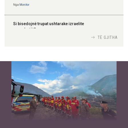
Nga
Monitor
Si bisedojnë trupat ushtarake izraelite
me robotët?
Nga
TiranaDiplomat.com
TË GJITHA
Si po e luftojnë terrorizmin shërbimet
inteligjente izraelite
Nga
Or Shalom