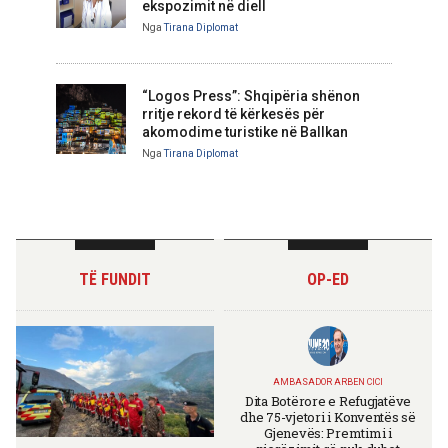
ekspozimit në diell
Nga
Tirana Diplomat
“Logos Press”: Shqipëria shënon
rritje rekord të kërkesës për
akomodime turistike në Ballkan
Nga
Tirana Diplomat
TË FUNDIT
OP-ED
AMBASADOR ARBEN CICI
Dita Botërore e Refugjatëve
dhe 75-vjetori i Konventës së
Gjenevës: Premtimi i