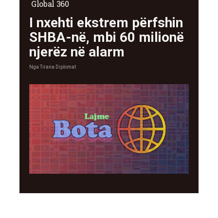
Global 360
I nxehti ekstrem përfshin
SHBA-në, mbi 60 milionë
njerëz në alarm
Nga
Tirana Diplomat