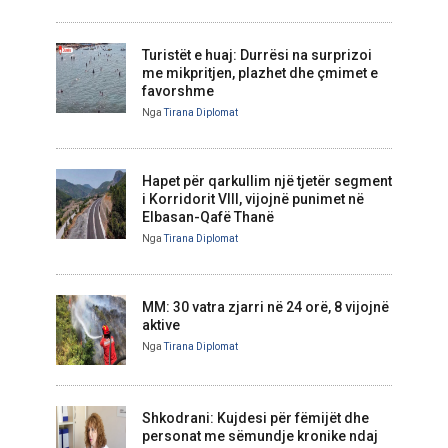
Turistët e huaj: Durrësi na surprizoi
me mikpritjen, plazhet dhe çmimet e
favorshme
Nga
Tirana Diplomat
Hapet për qarkullim një tjetër segment
i Korridorit VIII, vijojnë punimet në
Elbasan-Qafë Thanë
Nga
Tirana Diplomat
MM: 30 vatra zjarri në 24 orë, 8 vijojnë
aktive
Nga
Tirana Diplomat
Shkodrani: Kujdesi për fëmijët dhe
personat me sëmundje kronike ndaj