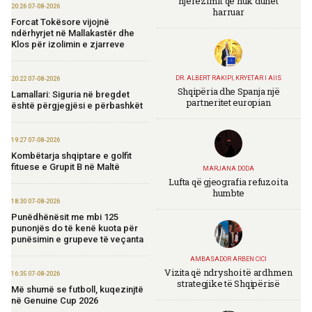
njerëzimit që nuk duhet
20:26 07-08-2026
harruar
Forcat Tokësore vijojnë
ndërhyrjet në Mallakastër dhe
Klos për izolimin e zjarreve
DR. ALBERT RAKIPI, KRYETAR I AIIS
20:22 07-08-2026
Shqipëria dhe Spanja një
Lamallari: Siguria në bregdet
partneritet europian
është përgjegjësi e përbashkët
19:27 07-08-2026
Kombëtarja shqiptare e golfit
fituese e Grupit B në Maltë
MARJANA DODA
Lufta që gjeografia refuzoi ta
humbte
18:30 07-08-2026
Punëdhënësit me mbi 125
punonjës do të kenë kuota për
punësimin e grupeve të veçanta
AMBASADOR ARBEN CICI
Vizita që ndryshoi të ardhmen
16:35 07-08-2026
strategjike të Shqipërisë
Më shumë se futboll, kuqezinjtë
në Genuine Cup 2026