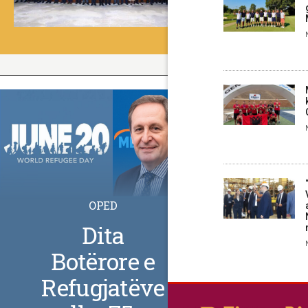
OPED
Dita
Botërore e
Refugjatëve