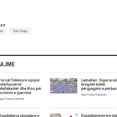
nga
ise
Toni Gogu
LAJME
Forcat Tokësore vijojnë
Lamallari: Siguria në
ndërhyrjet në
bregdet është
Mallakastër dhe Klos për
përgjegjësi e përbas
izolimin e zjarreve
Nga
Tirana Diplomat
Nga
Tirana Diplomat
Kombëtarja shqiptare e
Punëdhënësit me mb