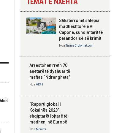
TEMAT E NXEHTA
Nga
Tirana Diplomat
Shkatërrohet shtëpia
Hoxha takim me
madhështore e Al
zyrtarë të lartë të
Capone, sundimtarit të
DASH: Angazhim i
perandorisë së krimit
përbashkët për
Nga
TiranaDiplomat.com
forcimin e partneritetit
strategjik
Nga
Tirana Diplomat
Arrestohen rreth 70
anëtarë të dyshuar të
mafias “Ndrangheta”
Nga
ATSH
hkët
“Raporti global i
Kokainës 2023”,
shqiptarët lojtarë të
mëdhenj në Europë
Nga
Monitor
i