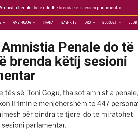
Amnistia Penale do të ndodhë brenda këtij sesioni parlamentar
E
AMB.HUAJA
TIRANA
BASHKITE
ORG
BLOGJET
GLOB
 Amnistia Penale do të
 brenda këtij sesioni
mentar
rejtësisë, Toni Gogu, tha sot amnistia penale,
ikon lirimin e menjëhershëm të 447 persona
nimesh për qindra të tjerë, do të miratohet
 sesioni parlamentar.