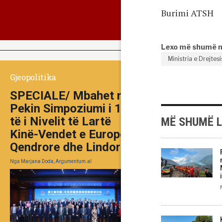
Burimi ATSH
Lexo më shumë 
Ministria e Drejtes
Gjeopolitika
SPECIALE/ Mbahet në
Pekin Simpoziumi i 10-
të i Nivelit të Lartë
MË SHUMË 
Kinë-Vendet e Europës
Qendrore dhe Lindore
Nga
Marjana Doda, Argumentum.al