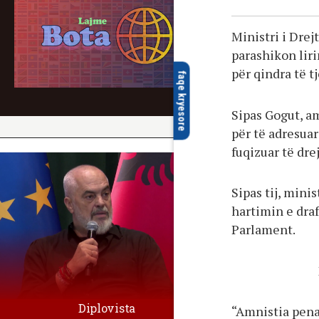
Ministri i Drej
parashikon lir
për qindra të t
faqe kryesore
Sipas Gogut, am
për të adresua
fuqizuar të drej
Sipas tij, mini
hartimin e draft
Parlament.
Diplovista
“Amnistia pena