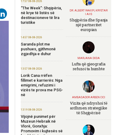
17:57 08-08-2026
“The Week”: Shqipëria,
DR. ALBERT RAKIPI, KRYETAR
në krye të listës së
I AIIS
destinacioneve të lira
Shqipëria dhe Spanja
turistike
një partneritet
europian
14:57 08-08-2026
Saranda plot me
pushues, gjithmonë
zgjedhja e duhur
MARJANA DODA
Lufta që gjeografia
refuzoi ta humbte
13:57 08-08-2026
Lorik Cana rrëfen
fillimet e karrierës: Nga
emigrimi, refuzimi i
vizës te prova me PSG-
në
AMBASADOR ARBEN CICI
Vizita që ndryshoi të
ardhmen strategjike
13:19 08-08-2026
të Shqipërisë
Vijojnë punimet për
Muzeun Hebraik në
Vlorë, Gonxhja:
Promovim i kujtesës së