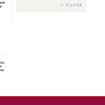
kenë
TË GJITHA
 e
Si bisedojnë trupat
ushtarake izraelite me
robotët?
Nga
TiranaDiplomat.com
Si po e luftojnë
terrorizmin shërbimet
inteligjente izraelite
Nga
Or Shalom
nës,
ër
rne