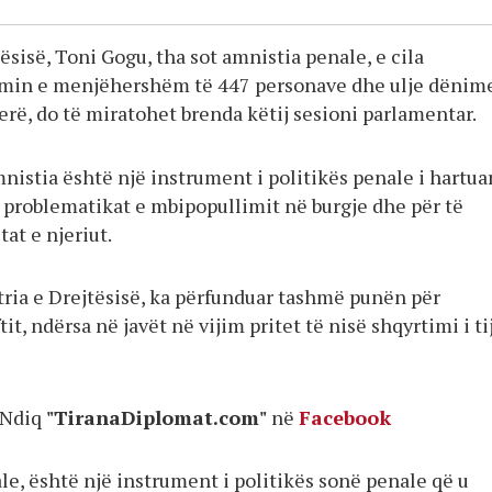
tësisë, Toni Gogu, tha sot amnistia penale, e cila
imin e menjëhershëm të 447 personave dhe ulje dënim
jerë, do të miratohet brenda këtij sesioni parlamentar.
nistia është një instrument i politikës penale i hartua
r problematikat e mbipopullimit në burgje dhe për të
tat e njeriut.
stria e Drejtësisë, ka përfunduar tashmë punën për
it, ndërsa në javët në vijim pritet të nisë shqyrtimi i ti
Ndiq
"TiranaDiplomat.com"
në
Facebook
le, është një instrument i politikës sonë penale që u