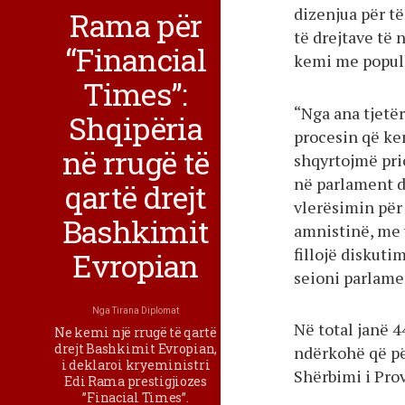
dizenjua për të
Rama për
të drejtave të 
“Financial
kemi me popull
Times”:
“Nga ana tjetë
Shqipëria
procesin që kem
në rrugë të
shqyrtojmë prio
në parlament d
qartë drejt
vlerësimin për
Bashkimit
amnistinë, me v
fillojë diskuti
Evropian
seioni parlamen
Nga
Tirana Diplomat
Në total janë 4
Ne kemi një rrugë të qartë
drejt Bashkimit Evropian,
ndërkohë që për
i deklaroi kryeministri
Shërbimi i Pro
Edi Rama prestigjiozes
”Finacial Times”.