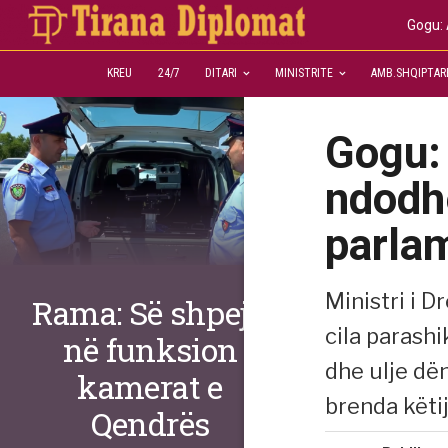
Gogu: 
KREU
24/7
DITARI
MINISTRITE
AMB.SHQIPTAR
Gogu:
ndodhë
parla
Ministri i D
Rama: Së shpejti
cila parash
në funksion
dhe ulje dë
kamerat e
brenda këtij
Qendrës