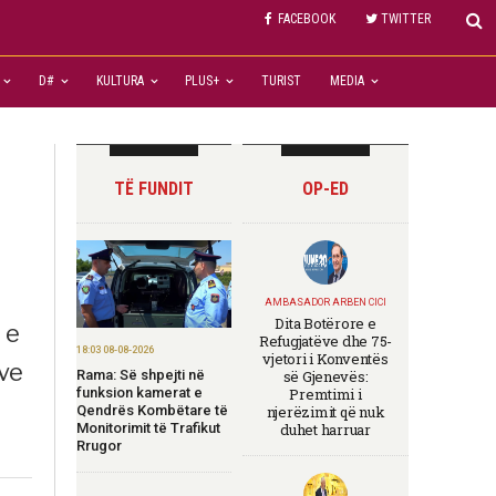
FACEBOOK
TWITTER
D#
KULTURA
PLUS+
TURIST
MEDIA
TË FUNDIT
OP-ED
AMBASADOR ARBEN CICI
Dita Botërore e
 e
Refugjatëve dhe 75-
18:03 08-08-2026
vjetori i Konventës
ve
Rama: Së shpejti në
së Gjenevës:
funksion kamerat e
Premtimi i
Qendrës Kombëtare të
njerëzimit që nuk
Monitorimit të Trafikut
duhet harruar
Rrugor