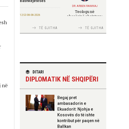
bashkëjetesës
DR. ARBEN RAMKAJ
Teologu në
12:53 08-08-2026
shoqërinë shqiptare:
ndërmjet formimit
esh
IGJEO: Sot e nesër,
fetar dhe angazhimit
nivel rreziku i lartë për
TË GJITHA
TË GJITHA
publik
zjarre në tetë qarqe
r
12:43 08-08-2026
Zhvillohet në
Taxhikistan seminari i
TIRANA DIPLOMAT
leximit mbi librin e Xi
Italia Strategjike —
Jinpingut për
Ku është Shqipëria?
qeverisjen e Kinës
DITARI
DIPLOMATIK NË SHQIPËRI
j në
11:56 08-08-2026
Për herë të parë,
Forcat e Armatosura
TIRANA DIPLOMAT
Begaj pret
me mjete taktike
“Shqipëria në BE,
ambasadorin e
“Made in Albania”
projekt më i madh se
Ekuadorit: Njohja e
amaneti i
Skënderbeut dhe
Kosovës do të ishte
Ismail Qemalit”
09:24 08-08-2026
kontribut për paqen në
Ambasada amerikane:
Ballkan