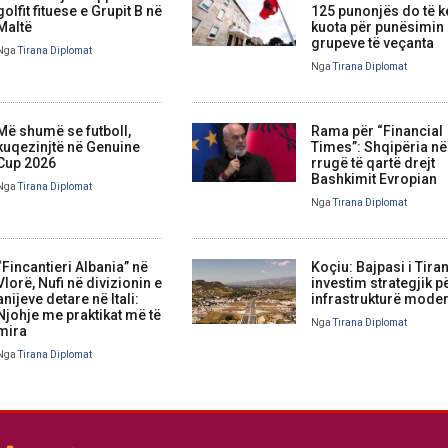
golfit fituese e Grupit B në
125 punonjës do të 
Maltë
kuota për punësimin
grupeve të veçanta
Nga
Tirana Diplomat
Nga
Tirana Diplomat
Më shumë se futboll,
Rama për “Financial
kuqezinjtë në Genuine
Times”: Shqipëria në
Cup 2026
rrugë të qartë drejt
Bashkimit Evropian
Nga
Tirana Diplomat
Nga
Tirana Diplomat
“Fincantieri Albania” në
Koçiu: Bajpasi i Tira
Vlorë, Nufi në divizionin e
investim strategjik p
anijeve detare në Itali:
infrastrukturë mode
Njohje me praktikat më të
Nga
Tirana Diplomat
mira
Nga
Tirana Diplomat