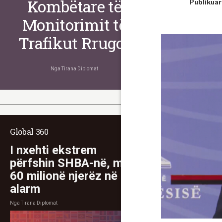
Kombëtare të
Publikuar
Monitorimit të
Trafikut Rrugor
Nga
Tirana Diplomat
Global 360
I nxehti ekstrem
përfshin SHBA-në, mbi
60 milionë njerëz në
alarm
Nga
Tirana Diplomat