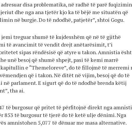
 adresuar disa problematika, në radhë të parë fuqizimin
njeriut dhe nga ana tjetër kjo ka të bëjë me situatën që
imin në burgje. Do të ndodhë, patjetër”, shtoi Gogu.
r jemi treguar shumë të kujdesshëm që në të gjithë
i të avancimit të vendit drejt anëtarësimit, t’i
ritetet sipas rëndësisë që atyre u takon. Amnistia ësh
he unë besoj që shumë shpejt, pasi të kemi marrë
 kapitullin e “Themeloreve”, do të fillojmë të merremi
ëmendjen që i takon. Në ditët në vijim, besoj që do të
mi në parlament. E sigurt që do të ndodhë brenda këtij
t”, tha ai.
47 të burgosur që pritet të përfitojnë direkt nga amnisti
 853 të burgosur të tjerë do të ketë ulje dënimi. Nga
vës amnistohen 5,077 të dënuar me masa alternative.