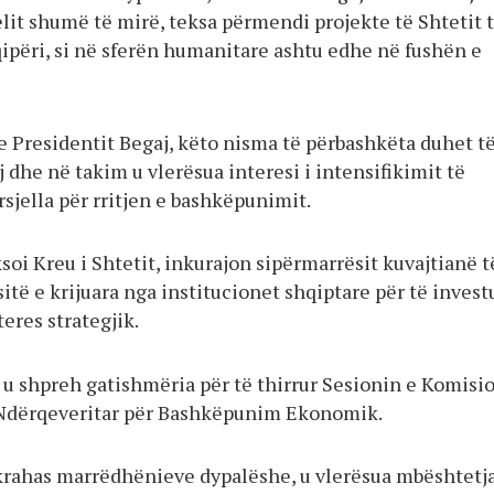
elit shumë të mirë, teksa përmendi projekte të Shtetit 
qipëri, si në sferën humanitare ashtu edhe në fushën e
e Presidentit Begaj, këto nisma të përbashkëta duhet t
 dhe në takim u vlerësua interesi i intensifikimit të
rsjella për rritjen e bashkëpunimit.
soi Kreu i Shtetit, inkurajon sipërmarrësit kuvajtianë t
itë e krijuara nga institucionet shqiptare për të invest
eres strategjik.
 u shpreh gatishmëria për të thirrur Sesionin e Komisi
 Ndërqeveritar për Bashkëpunim Ekonomik.
 krahas marrëdhënieve dypalëshe, u vlerësua mbështetj