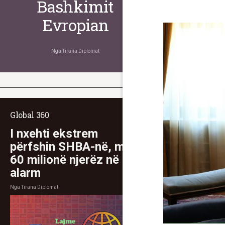
Bashkimit
Evropian
Nga
Tirana Diplomat
Global 360
I nxehti ekstrem
përfshin SHBA-në, mbi
60 milionë njerëz në
alarm
Nga
Tirana Diplomat