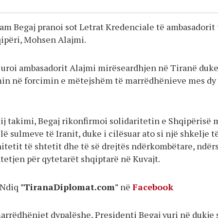
ram Begaj pranoi sot Letrat Kredenciale të ambasadorit 
qipëri, Mohsen Alajmi.
 i uroi ambasadorit Alajmi mirëseardhjen në Tiranë duk
min në forcimin e mëtejshëm të marrëdhënieve mes dy
tij takimi, Begaj rikonfirmoi solidaritetin e Shqipërisë
lë sulmeve të Iranit, duke i cilësuar ato si një shkelje t
itetit të shtetit dhe të së drejtës ndërkombëtare, ndër
tetjen për qytetarët shqiptarë në Kuvajt.
Ndiq
"TiranaDiplomat.com"
në
Facebook
arrëdhëniet dypalëshe, Presidenti Begaj vuri në dukje 