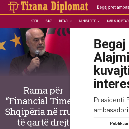
Begaj pret ambasa
KREU
24/7
DITARI
MINISTRITE
AMB.SHQIPTAR
Begaj
Alajmi
kuvaj
intere
Rama për
“Financial Times”:
Presidenti 
Shqipëria në rrugë
ambasadorit
të qartë drejt
Publikuar