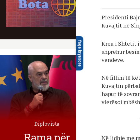
Presidenti Baj
Kuvajtit në Sh
Kreu i Shtetit
faqe kryesore
shprehur besi
vendeve.
Në fillim të kë
Kuvajtin përbal
hapur të sovran
vlerësoi mbësh
Diplovista
Rama për
Në lidhje me m