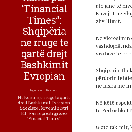
“Financial
ato janë të niv
Kuvajtit në Sh
Times”:
zhvillimit.
Shqipëria
Në vlerësimin 
në rrugë të
vazhdojnë, ndaj
qartë drejt
vizitave të ndë
Bashkimit
Shqipëria, thek
Evropian
përdorin lehtës
në fusha me int
Nga
Tirana Diplomat
Ne kemi një rrugë të qartë
Në këtë aspekt
drejt Bashkimit Evropian,
i deklaroi kryeministri
të Përbashkët
Edi Rama prestigjiozes
”Finacial Times”.
Gjatë takimit,