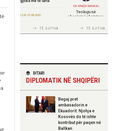
gjoba më të larta
DR. ARBEN RAMKAJ
Teologu në
të
12:41 07-08-2026
shoqërinë shqiptare:
ndërmjet formimit
Salla: Mbështetje më e
fetar dhe angazhimit
madhe për fermerët e
TË GJITHA
TË GJITHA
publik
bimëve mjekësore nga
programi “Dyfisho
e
Ndërmarrjen Tënde”
11:51 07-08-2026
TIRANA DIPLOMAT
Ekspozita “Fustanella”
Italia Strategjike —
sjell në Berat simbolin
Ku është Shqipëria?
e identitetit shqiptar
 me
DITARI
DIPLOMATIK NË SHQIPËRI
ë
11:45 07-08-2026
sa
Rritet me 127 miliardë
lekë qarkullimi i
TIRANA DIPLOMAT
Begaj pret
bizneseve në
“Shqipëria në BE,
ambasadorin e
gjashtëmujorin e parë
projekt më i madh se
2026
Ekuadorit: Njohja e
amaneti i
Skënderbeut dhe
Kosovës do të ishte
Ismail Qemalit”
kontribut për paqen në
11:44 07-08-2026
se
Ballkan