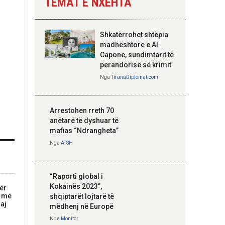
TEMAT E NXEHTA
Nga
Tirana Diplomat
Shkatërrohet shtëpia
Hoxha takim me
madhështore e Al
zyrtarë të lartë të
Capone, sundimtarit të
DASH: Angazhim i
perandorisë së krimit
përbashkët për
Nga
TiranaDiplomat.com
forcimin e partneritetit
strategjik
Nga
Tirana Diplomat
Arrestohen rreth 70
anëtarë të dyshuar të
mafias “Ndrangheta”
Nga
ATSH
“Raporti global i
Kokainës 2023”,
ër
t me
shqiptarët lojtarë të
aj
mëdhenj në Europë
Nga
Monitor