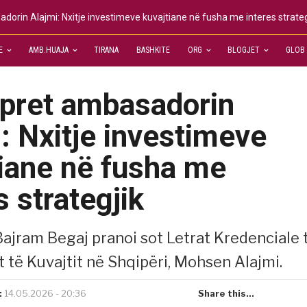
dorin Alajmi: Nxitje investimeve kuvajtiane në fusha me interes strateg
E
AMB.HUAJA
TIRANA
BASHKITE
ORG
BLOGJET
GLOB
 pret ambasadorin
: Nxitje investimeve
tiane në fusha me
s strategjik
Bajram Begaj pranoi sot Letrat Kredenciale 
 të Kuvajtit në Shqipëri, Mohsen Alajmi.
:
14.05.2026 - 20:36
Share this...