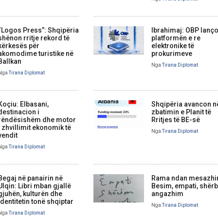
“Logos Press”: Shqipëria
Ibrahimaj: OBP lanç
shënon rritje rekord të
platformën e re
kërkesës për
elektronike të
akomodime turistike në
prokurimeve
Ballkan
Nga
Tirana Diplomat
Nga
Tirana Diplomat
Koçiu: Elbasani,
Shqipëria avancon n
destinacion i
zbatimin e Planit të
rëndësishëm dhe motor
Rritjes të BE-së
i zhvillimit ekonomik të
Nga
Tirana Diplomat
vendit
Nga
Tirana Diplomat
Begaj në panairin në
Rama ndan mesazhi
Ulqin: Libri mban gjallë
Besim, empati, shërb
gjuhën, kulturën dhe
angazhim
identitetin tonë shqiptar
Nga
Tirana Diplomat
Nga
Tirana Diplomat