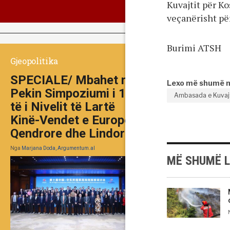
Kuvajtit për K
veçanërisht pë
Burimi ATSH
Gjeopolitika
SPECIALE/ Mbahet në
Lexo më shumë 
Pekin Simpoziumi i 10-
Ambasada e Kuvajt
të i Nivelit të Lartë
Kinë-Vendet e Europës
Qendrore dhe Lindore
Nga
Marjana Doda, Argumentum.al
MË SHUMË 