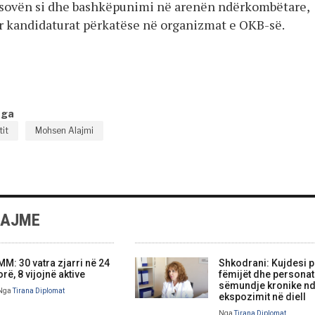
osovën si dhe bashkëpunimi në arenën ndërkombëtare,
r kandidaturat përkatëse në organizmat e OKB-së.
nga
it
Mohsen Alajmi
LAJME
MM: 30 vatra zjarri në 24
Shkodrani: Kujdesi p
orë, 8 vijojnë aktive
fëmijët dhe persona
sëmundje kronike nd
Nga
Tirana Diplomat
ekspozimit në diell
Nga
Tirana Diplomat