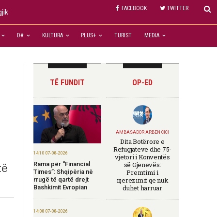
FACEBOOK
TWITTER
jik
D#
KULTURA
PLUS+
TURIST
MEDIA
TË FUNDIT
OP-ED
AMBASADOR ARBEN CICI
Dita Botërore e
Refugjatëve dhe 75-
14:10 07-08-2026
vjetori i Konventës
Rama për “Financial
së Gjenevës:
të
Times”: Shqipëria në
Premtimi i
rrugë të qartë drejt
njerëzimit që nuk
Bashkimit Evropian
duhet harruar
14:08 07-08-2026