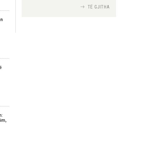
TË GJITHA
Si bisedojnë trupat
on
ushtarake izraelite me
robotët?
Nga
TiranaDiplomat.com
Si po e luftojnë
terrorizmin shërbimet
ë
inteligjente izraelite
Nga
Or Shalom
n:
im,