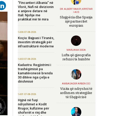
“Fincantieri Albania” në
Vlorë, Nufi në divizionin
DR. ALBERT RAKIPI, KRYETAR
e anijeve detare në
I AIIS
Itali: Njohje me
Shqipëria dhe Spanja
praktikat më të mira
një partneritet
europian
14:06 07-08-2026
Koçiu: Bajpasi i Tiranës,
investim strategjik për
infrastrukturë moderne
MARJANA DODA
Lufta që gjeografia
refuzoi ta humbte
14:03 07-08-2026
Kadastra: Regjistrimi i
trashëgimisë pa
kamatëvonesë brenda
30 ditëve nga çelja e
dëshmisë
AMBASADOR ARBEN CICI
Vizita që ndryshoi të
ardhmen strategjike
14:01 07-08-2026
të Shqipërisë
Hyjnë në fuqi
ndryshimet e Kodit
Rrugor, kufizime për
shoferët e rinj dhe