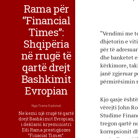
Rama për
“Financial
Times”:
“Vendimi me te
Shqipëria
dhjetorin e vit
për të adresuar
në rrugë të
dhe banketet e
qartë drejt
kërkimore, taki
janë zgjeruar p
Bashkimit
përmirësimin si
Evropian
Kjo qasje ësht
vërejti John Ro
Nga
Tirana Diplomat
Ne kemi një rrugë të qartë
Studime Financ
drejt Bashkimit Evropian,
tregon qartë nd
i deklaroi kryeministri
Edi Rama prestigjiozes
korrupsionit d
”Finacial Times”.