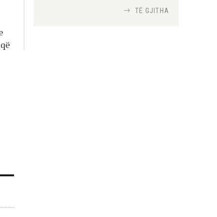
TË GJITHA
Si bisedojnë trupat
e
ushtarake izraelite me
 që
robotët?
Nga
TiranaDiplomat.com
Si po e luftojnë
terrorizmin shërbimet
inteligjente izraelite
Nga
Or Shalom