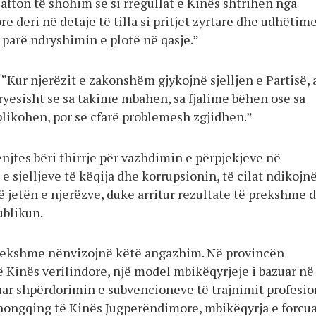
afton të shohim se si rregullat e Kinës shtrihen nga
re deri në detaje të tilla si pritjet zyrtare dhe udhëtime
ë parë ndryshimin e plotë në qasje.”
 “Kur njerëzit e zakonshëm gjykojnë sjelljen e Partisë, 
ryesisht se sa takime mbahen, sa fjalime bëhen ose sa
ikohen, por se cfarë problemesh zgjidhen.”
njtes bëri thirrje për vazhdimin e përpjekjeve në
 sjelljeve të këqija dhe korrupsionin, të cilat ndikojn
ë jetën e njerëzve, duke arritur rezultate të prekshme 
ublikun.
rekshme nënvizojnë këtë angazhim. Në provincën
 Kinës verilindore, një model mbikëqyrjeje i bazuar në
uar shpërdorimin e subvencioneve të trajnimit profesio
ongqing të Kinës Jugperëndimore, mbikëqyrja e forcu