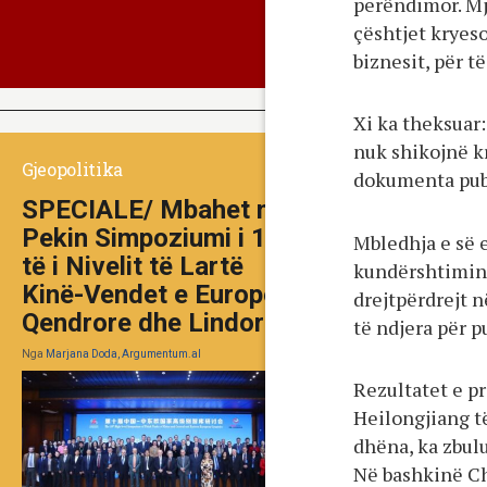
perëndimor. Mj
çështjet kryeso
biznesit, për t
Xi ka theksuar:
nuk shikojnë k
Gjeopolitika
dokumenta publ
SPECIALE/ Mbahet në
Pekin Simpoziumi i 10-
Mbledhja e së e
të i Nivelit të Lartë
kundërshtimin e
Kinë-Vendet e Europës
drejtpërdrejt n
Qendrore dhe Lindore
të ndjera për p
Nga
Marjana Doda, Argumentum.al
Rezultatet e p
Heilongjiang të
dhëna, ka zbul
Në bashkinë Ch