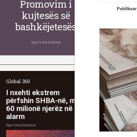
Promovim i
Publikuar
kujtesës së
bashkëjetesës
Nga
Tirana Diplomat
Global 360
I nxehti ekstrem
përfshin SHBA-në, mbi
60 milionë njerëz në
alarm
Nga
Tirana Diplomat