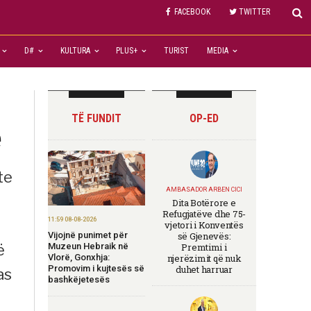
FACEBOOK
TWITTER
D#
KULTURA
PLUS+
TURIST
MEDIA
j
TË FUNDIT
OP-ED
ë
te
AMBASADOR ARBEN CICI
Dita Botërore e
Refugjatëve dhe 75-
11:59 08-08-2026
vjetori i Konventës
Vijojnë punimet për
së Gjenevës:
Muzeun Hebraik në
ë
Premtimi i
Vlorë, Gonxhja:
njerëzimit që nuk
Promovim i kujtesës së
duhet harruar
as
bashkëjetesës