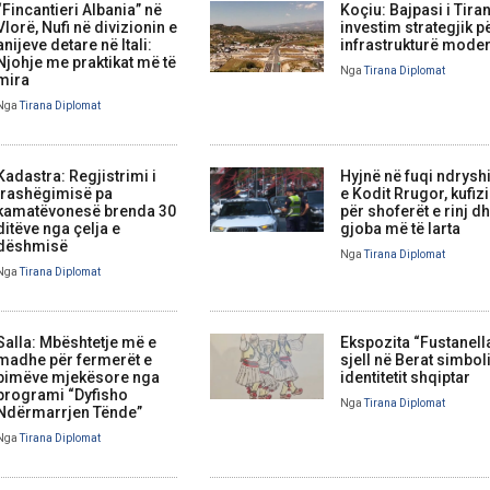
“Fincantieri Albania” në
Koçiu: Bajpasi i Tira
Vlorë, Nufi në divizionin e
investim strategjik p
anijeve detare në Itali:
infrastrukturë mode
Njohje me praktikat më të
Nga
Tirana Diplomat
mira
Nga
Tirana Diplomat
Kadastra: Regjistrimi i
Hyjnë në fuqi ndrysh
trashëgimisë pa
e Kodit Rrugor, kufi
kamatëvonesë brenda 30
për shoferët e rinj d
ditëve nga çelja e
gjoba më të larta
dëshmisë
Nga
Tirana Diplomat
Nga
Tirana Diplomat
Salla: Mbështetje më e
Ekspozita “Fustanell
madhe për fermerët e
sjell në Berat simbol
bimëve mjekësore nga
identitetit shqiptar
programi “Dyfisho
Nga
Tirana Diplomat
Ndërmarrjen Tënde”
Nga
Tirana Diplomat