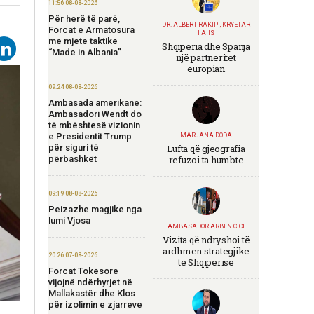
11:56 08-08-2026
Për herë të parë,
DR. ALBERT RAKIPI, KRYETAR
Forcat e Armatosura
I AIIS
me mjete taktike
Shqipëria dhe Spanja
“Made in Albania”
një partneritet
europian
09:24 08-08-2026
Ambasada amerikane:
Ambasadori Wendt do
të mbështesë vizionin
e Presidentit Trump
MARJANA DODA
për siguri të
Lufta që gjeografia
përbashkët
refuzoi ta humbte
09:19 08-08-2026
Peizazhe magjike nga
lumi Vjosa
AMBASADOR ARBEN CICI
Vizita që ndryshoi të
ardhmen strategjike
20:26 07-08-2026
të Shqipërisë
Forcat Tokësore
vijojnë ndërhyrjet në
Mallakastër dhe Klos
për izolimin e zjarreve