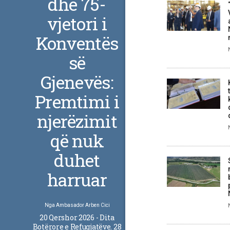
dhe 75-
vjetori i
Konventës
së
Gjenevës:
Premtimi i
njerëzimit
që nuk
duhet
harruar
Nga
Ambasador Arben Cici
20 Qershor 2026 - Dita
Botërore e Refugjatëve. 28