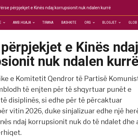
ërse përpjekjet e Kinës ndaj korrupsionit nuk ndalen kurrë
E
AMB.HUAJA
TIRANA
BASHKITE
ORG
BLOGJET
GLOB
përpjekjet e Kinës nda
sionit nuk ndalen kurr
tike e Komitetit Qendror të Partisë Komunis
 mblodh të enjten për të shqyrtuar punët e
të disiplinës, si edhe për të përcaktuar
për vitin 2026, duke sinjalizuar edhe një her
inës ndaj korrupsionit nuk do të ndalet dhe 
rhiqet.