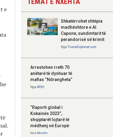
TEMAT E NXEHTA
Nga
Tirana Diplomat
t e
Shkatërrohet shtëpia
Hoxha takim me
madhështore e Al
zyrtarë të lartë të
Capone, sundimtarit të
ata
DASH: Angazhim i
perandorisë së krimit
përbashkët për
Nga
TiranaDiplomat.com
forcimin e partneritetit
strategjik
Nga
Tirana Diplomat
Arrestohen rreth 70
anëtarë të dyshuar të
ë
mafias “Ndrangheta”
dhe
Nga
ATSH
“Raporti global i
Kokainës 2023”,
 të
shqiptarët lojtarë të
nal.
mëdhenj në Europë
ar
Nga
Monitor