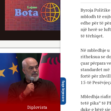
Byroja Politike
mblodh të enjte
edhe për të për
një herë se luf
të tërhiqet.
Në mbledhje u 
ritheksua se d
çuar përpara ve
standardet më t
fortë për zhvi
15-të Pesëvjeç
faqe kryesore
Mbledhja riafi
tetë pika” të P
Diplovista
duke e bërë sje