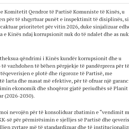
 e Komitetit Qendror të Partisë Komuniste të Kinës, u
n për të shqyrtuar punët e inspektimit të disiplinës, si
caktuar prioritetet për vitin 2026, duke sinjalizuar edh
ta e Kinës ndaj korrupsionit nuk do të ndalet dhe as nuk
theksua qëndrimi i Kinës kundër korrupsionit dhe u
o të vazhdohen të bëhen përpjekje të pandërprera për t
tëqeverisjen e plotë dhe rigoroze të Partisë, me
ë larta dhe masat më efektive, për të ofruar një garanc
llimin ekonomik dhe shoqëror gjatë periudhës së Planit
ar (2026-2030).
rmoi nevojën për të konsoliduar zbatimin e “vendimit 
KK-së për përmirësimin e sjelljes së Partisë dhe qeveris
lljen zyrtare më të standardizuar dhe të institucionaliz