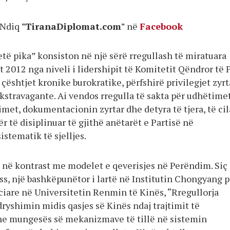
Ndiq
"TiranaDiplomat.com"
në
Facebook
të pika” konsiston në një sërë rregullash të miratuara
it 2012 nga niveli i lidershipit të Komitetit Qëndror të
 çështjet kronike burokratike, përfshirë privilegjet zyr
kstravagante. Ai vendos rregulla të sakta për udhëtime
met, dokumentacionin zyrtar dhe detyra të tjera, të cil
ër të disiplinuar të gjithë anëtarët e Partisë në
stematik të sjelljes.
ë në kontrast me modelet e qeverisjes në Perëndim. Siç
ss, një bashkëpunëtor i lartë në Institutin Chongyang p
iare në Universitetin Renmin të Kinës, “Rregullorja
ryshimin midis qasjes së Kinës ndaj trajtimit të
he mungesës së mekanizmave të tillë në sistemin