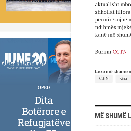
aktualisht mb
shkollat fillor
përmirësojnë m
ndihmës mjekës
kanë më shumë 
Burimi
CGTN
Lexo më shumë 
CGTN
Kina
OPED
Dita
Botërore e
MË SHUMË 
Refugjatëve