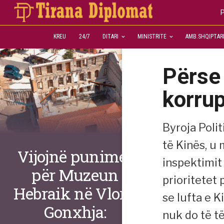
P
KREU
24/7
DITARI
MINISTRITE
AMB.SHQIPTAR
Përse 
korrup
Byroja Poli
të Kinës, u
Vijojnë punimet
inspektimit 
për Muzeun
prioritetet 
Hebraik në Vlorë,
se lufta e K
Gonxhja:
nuk do të të