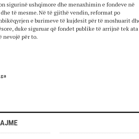
ron sigurinë ushqimore dhe menaxhimin e fondeve në
e dhe të mesme. Në të gjithë vendin, reformat po
bikëqyrjen e burimeve të kujdesit për të moshuarit dh
ore, duke siguruar që fondet publike të arrijnë tek ata
nevojë për to.
nga
LAJME