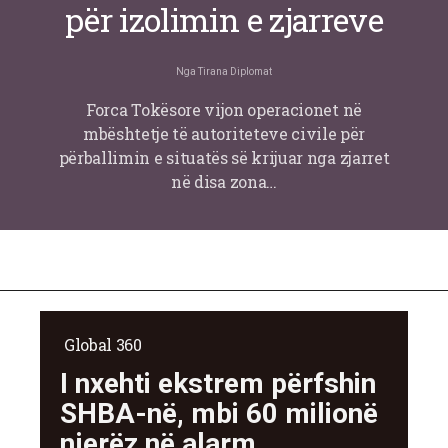
për izolimin e zjarreve
Nga
Tirana Diplomat
Forca Tokësore vijon operacionet në
mbështetje të autoriteteve civile për
përballimin e situatës së krijuar nga zjarret
në disa zona…
Global 360
I nxehti ekstrem përfshin
SHBA-në, mbi 60 milionë
njerëz në alarm