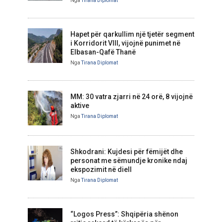
Nga
Tirana Diplomat
Hapet për qarkullim një tjetër segment
i Korridorit VIII, vijojnë punimet në
Elbasan-Qafë Thanë
Nga
Tirana Diplomat
MM: 30 vatra zjarri në 24 orë, 8 vijojnë
aktive
Nga
Tirana Diplomat
Shkodrani: Kujdesi për fëmijët dhe
personat me sëmundje kronike ndaj
ekspozimit në diell
Nga
Tirana Diplomat
“Logos Press”: Shqipëria shënon