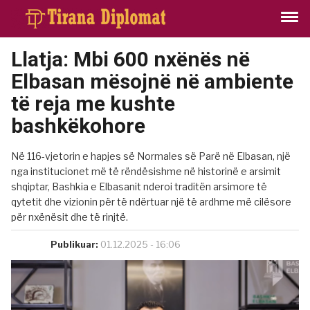
Llatja: Mbi 600 nxënës në
Elbasan mësojnë në ambiente
të reja me kushte
bashkëkohore
Në 116-vjetorin e hapjes së Normales së Parë në Elbasan, një
nga institucionet më të rëndësishme në historinë e arsimit
shqiptar, Bashkia e Elbasanit nderoi traditën arsimore të
qytetit dhe vizionin për të ndërtuar një të ardhme më cilësore
për nxënësit dhe të rinjtë.
Publikuar:
01.12.2025 - 16:06