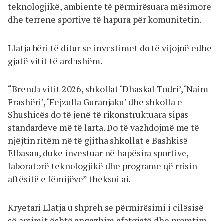
teknologjikë, ambiente të përmirësuara mësimore
dhe terrene sportive të hapura për komunitetin.
Llatja bëri të ditur se investimet do të vijojnë edhe
gjatë vitit të ardhshëm.
“Brenda vitit 2026, shkollat ‘Dhaskal Todri’, ‘Naim
Frashëri’, ‘Fejzulla Guranjaku’ dhe shkolla e
Shushicës do të jenë të rikonstruktuara sipas
standardeve më të larta. Do të vazhdojmë me të
njëjtin ritëm në të gjitha shkollat e Bashkisë
Elbasan, duke investuar në hapësira sportive,
laboratorë teknologjikë dhe programe që rrisin
aftësitë e fëmijëve” theksoi ai.
Kryetari Llatja u shpreh se përmirësimi i cilësisë
së arsimit është angazhim afatgjatë dhe premtim