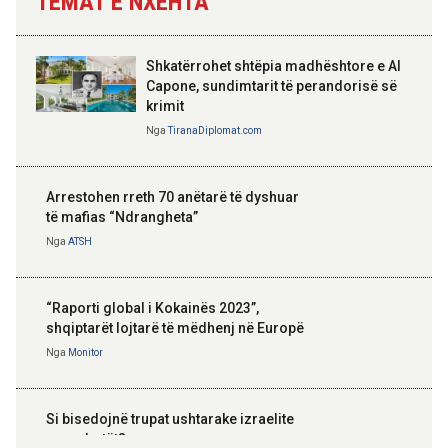
TEMAT E NXEHTA
Shkatërrohet shtëpia madhështore e Al
Capone, sundimtarit të perandorisë së
krimit
Nga
TiranaDiplomat.com
Arrestohen rreth 70 anëtarë të dyshuar
të mafias “Ndrangheta”
Nga
ATSH
“Raporti global i Kokainës 2023”,
shqiptarët lojtarë të mëdhenj në Europë
Nga
Monitor
Si bisedojnë trupat ushtarake izraelite
me robotët?