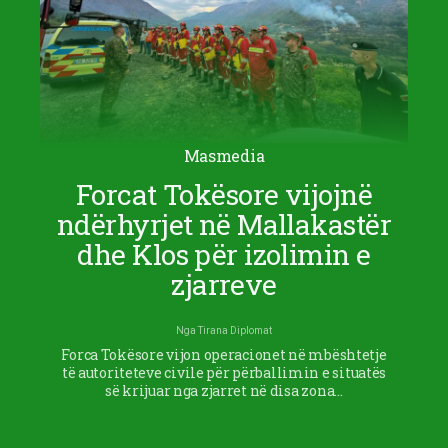
Masmedia
Forcat Tokësore vijojnë
ndërhyrjet në Mallakastër
dhe Klos për izolimin e
zjarreve
Nga
Tirana Diplomat
Forca Tokësore vijon operacionet në mbështetje
të autoriteteve civile për përballimin e situatës
së krijuar nga zjarret në disa zona…