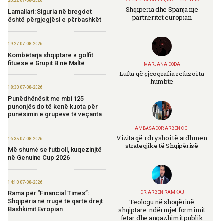
DR. ALBERT RAKIPI, KRYETAR I AIIS
20:22 07-08-2026
Shqipëria dhe Spanja një
Lamallari: Siguria në bregdet
partneritet europian
është përgjegjësi e përbashkët
19:27 07-08-2026
Kombëtarja shqiptare e golfit
fituese e Grupit B në Maltë
MARJANA DODA
Lufta që gjeografia refuzoi ta
humbte
18:30 07-08-2026
Punëdhënësit me mbi 125
punonjës do të kenë kuota për
punësimin e grupeve të veçanta
AMBASADOR ARBEN CICI
Vizita që ndryshoi të ardhmen
16:35 07-08-2026
strategjike të Shqipërisë
Më shumë se futboll, kuqezinjtë
në Genuine Cup 2026
14:10 07-08-2026
Rama për “Financial Times”:
DR. ARBEN RAMKAJ
Teologu në shoqërinë
Shqipëria në rrugë të qartë drejt
shqiptare: ndërmjet formimit
Bashkimit Evropian
fetar dhe angazhimit publik