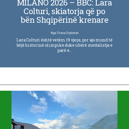
MILANO 2026 – BBC: Lara
Colturi, skiatorja që po
bën Shqipërinë krenare
Nga
Tirana Diplomat
Lara Colturi është vetëm 19 vjeçe, por ajo mund të
bëjë historinë olimpike duke u bërë medalistja e
parë e…