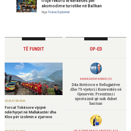
rritje rekord të kërkesës për
akomodime turistike në Ballkan
Nga
Tirana Diplomat
TË FUNDIT
OP-ED
AMBASADOR ARBEN CICI
Dita Botërore e Refugjatëve
dhe 75-vjetori i Konventës së
Gjenevës: Premtimi i
njerëzimit që nuk duhet
20:26 07-08-2026
harruar
Forcat Tokësore vijojnë
ndërhyrjet në Mallakastër dhe
Klos për izolimin e zjarreve