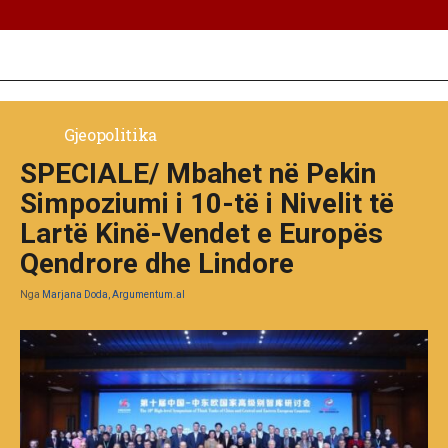
Gjeopolitika
SPECIALE/ Mbahet në Pekin
Simpoziumi i 10-të i Nivelit të
Lartë Kinë-Vendet e Europës
Qendrore dhe Lindore
Nga
Marjana Doda, Argumentum.al