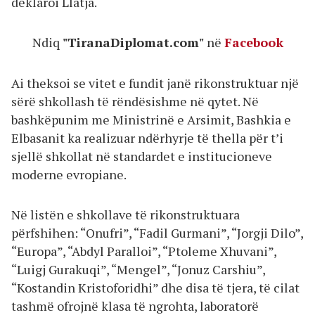
deklaroi Llatja.
Ndiq
"TiranaDiplomat.com"
në
Facebook
Ai theksoi se vitet e fundit janë rikonstruktuar një
sërë shkollash të rëndësishme në qytet. Në
bashkëpunim me Ministrinë e Arsimit, Bashkia e
Elbasanit ka realizuar ndërhyrje të thella për t’i
sjellë shkollat në standardet e institucioneve
moderne evropiane.
Në listën e shkollave të rikonstruktuara
përfshihen: “Onufri”, “Fadil Gurmani”, “Jorgji Dilo”,
“Europa”, “Abdyl Paralloi”, “Ptoleme Xhuvani”,
“Luigj Gurakuqi”, “Mengel”, “Jonuz Carshiu”,
“Kostandin Kristoforidhi” dhe disa të tjera, të cilat
tashmë ofrojnë klasa të ngrohta, laboratorë