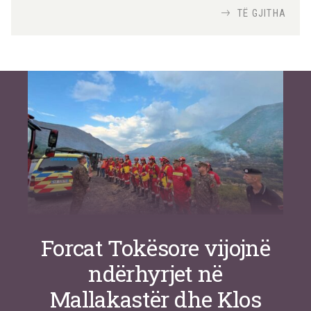
Nga
TiranaDiplomat.com
TË GJITHA
Si po e luftojnë terrorizmin shërbimet
inteligjente izraelite
Nga
Or Shalom
Forcat Tokësore vijojnë
ndërhyrjet në
Mallakastër dhe Klos