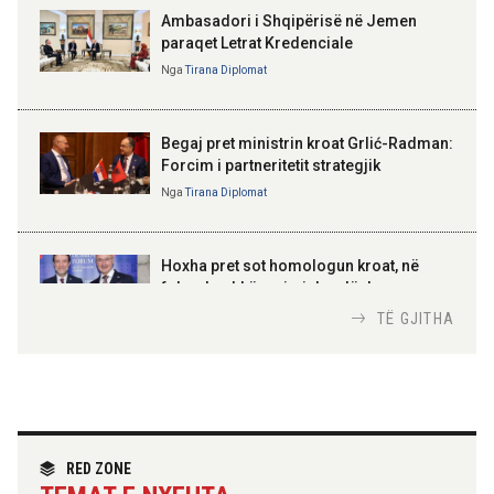
Ambasadori i Shqipërisë në Jemen
paraqet Letrat Kredenciale
Nga
Tirana Diplomat
BAJRAM BEGAJ, PRESIDENTI I REPUBLIKËS
SË SHQIPËRISË
Gëzuar Ditën e Pavarësisë,
Kosovë!
Begaj pret ministrin kroat Grlić-Radman:
Forcim i partneritetit strategjik
Nga
Tirana Diplomat
AMER JUKA
100-vjetori i themelimit të
Hoxha pret sot homologun kroat, në
Urdhrit të Skënderbeut
fokus bashkëpunimi dypalësh
Nga
Tirana Diplomat
TË GJITHA
Hoxha takim me zyrtarë të lartë të DASH:
Angazhim i përbashkët për forcimin e
partneritetit strategjik
Nga
Tirana Diplomat
RED ZONE