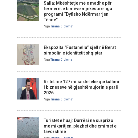
Salla: Mbështetje më e madhe për
fermerët e bimëve mjekësore nga
programi “Dyfisho Ndërmarrjen
Tënde”
Nga
Tirana Diplomat
Ekspozita “Fustanella” sjell në Berat
simbolin e identitetit shqiptar
Nga
Tirana Diplomat
Rritet me 127 miliardë lekë qarkullimi
i bizneseve në gjashtëmujorin e parë
2026
Nga
Tirana Diplomat
Turistët e huaj: Durrësi na surprizoi
me mikpritjen, plazhet dhe çmimet e
favorshme