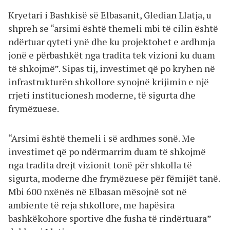
Kryetari i Bashkisë së Elbasanit, Gledian Llatja, u
shpreh se “arsimi është themeli mbi të cilin është
ndërtuar qyteti ynë dhe ku projektohet e ardhmja
jonë e përbashkët nga tradita tek vizioni ku duam
të shkojmë”. Sipas tij, investimet që po kryhen në
infrastrukturën shkollore synojnë krijimin e një
rrjeti institucionesh moderne, të sigurta dhe
frymëzuese.
“Arsimi është themeli i së ardhmes sonë. Me
investimet që po ndërmarrim duam të shkojmë
nga tradita drejt vizionit tonë për shkolla të
sigurta, moderne dhe frymëzuese për fëmijët tanë.
Mbi 600 nxënës në Elbasan mësojnë sot në
ambiente të reja shkollore, me hapësira
bashkëkohore sportive dhe fusha të rindërtuara”