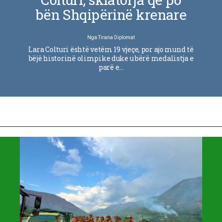
bën Shqipërinë krenare
Nga
Tirana Diplomat
Lara Colturi është vetëm 19 vjeçe, por ajo mund të
bëjë historinë olimpike duke u bërë medalistja e
parë e…