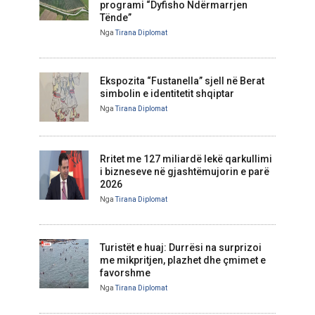
programi “Dyfisho Ndërmarrjen
Tënde”
Nga
Tirana Diplomat
Ekspozita “Fustanella” sjell në Berat
simbolin e identitetit shqiptar
Nga
Tirana Diplomat
Rritet me 127 miliardë lekë qarkullimi
i bizneseve në gjashtëmujorin e parë
2026
Nga
Tirana Diplomat
Turistët e huaj: Durrësi na surprizoi
me mikpritjen, plazhet dhe çmimet e
favorshme
Nga
Tirana Diplomat