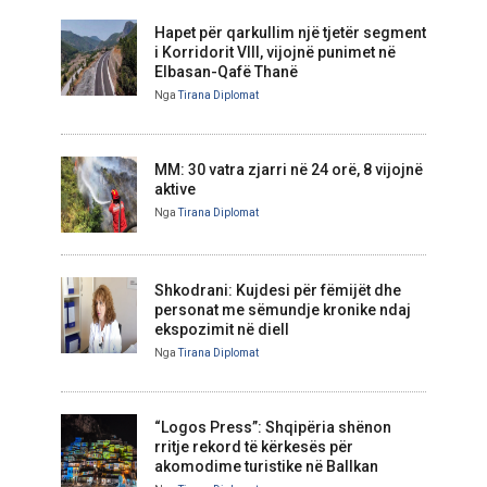
Hapet për qarkullim një tjetër segment
i Korridorit VIII, vijojnë punimet në
Elbasan-Qafë Thanë
Nga
Tirana Diplomat
MM: 30 vatra zjarri në 24 orë, 8 vijojnë
aktive
Nga
Tirana Diplomat
Shkodrani: Kujdesi për fëmijët dhe
personat me sëmundje kronike ndaj
ekspozimit në diell
Nga
Tirana Diplomat
“Logos Press”: Shqipëria shënon
rritje rekord të kërkesës për
akomodime turistike në Ballkan