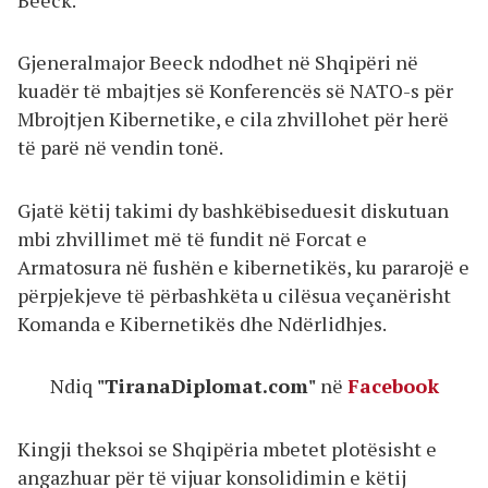
Gjeneralmajor Beeck ndodhet në Shqipëri në
kuadër të mbajtjes së Konferencës së NATO-s për
Mbrojtjen Kibernetike, e cila zhvillohet për herë
të parë në vendin tonë.
Gjatë këtij takimi dy bashkëbiseduesit diskutuan
mbi zhvillimet më të fundit në Forcat e
Armatosura në fushën e kibernetikës, ku pararojë e
përpjekjeve të përbashkëta u cilësua veçanërisht
Komanda e Kibernetikës dhe Ndërlidhjes.
Ndiq
"TiranaDiplomat.com"
në
Facebook
Kingji theksoi se Shqipëria mbetet plotësisht e
angazhuar për të vijuar konsolidimin e këtij