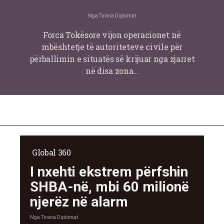
Nga
Tirana Diplomat
Forca Tokësore vijon operacionet në
mbështetje të autoriteteve civile për
përballimin e situatës së krijuar nga zjarret
në disa zona…
Global 360
I nxehti ekstrem përfshin
SHBA-në, mbi 60 milionë
njerëz në alarm
Nga
Tirana Diplomat