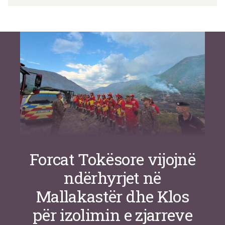
Si po e luftojnë terrorizmin shërbimet
inteligjente izraelite
Nga
Or Shalom
Forcat Tokësore vijojnë
ndërhyrjet në
Mallakastër dhe Klos
për izolimin e zjarreve