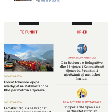
Nga
Tirana Diplomat
TË FUNDIT
OP-ED
AMBASADOR ARBEN CICI
Dita Botërore e Refugjatëve
dhe 75-vjetori i Konventës së
Gjenevës: Premtimi i
njerëzimit që nuk duhet
20:26 07-08-2026
harruar
Forcat Tokësore vijojnë
ndërhyrjet në Mallakastër dhe
Klos për izolimin e zjarreve
DR. ALBERT RAKIPI, KRYETAR I AIIS
20:22 07-08-2026
Shqipëria dhe Spanja një
Lamallari: Siguria në bregdet
partneritet europian