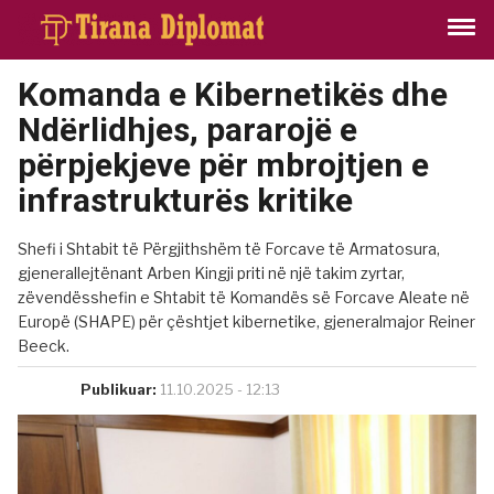
Komanda e Kibernetikës dhe
Ndërlidhjes, pararojë e
përpjekjeve për mbrojtjen e
infrastrukturës kritike
Shefi i Shtabit të Përgjithshëm të Forcave të Armatosura,
gjenerallejtënant Arben Kingji priti në një takim zyrtar,
zëvendësshefin e Shtabit të Komandës së Forcave Aleate në
Europë (SHAPE) për çështjet kibernetike, gjeneralmajor Reiner
Beeck.
Publikuar:
11.10.2025 - 12:13