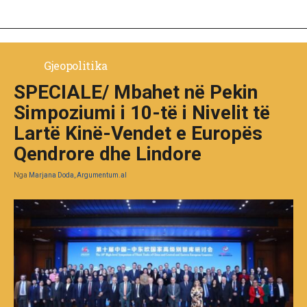
Gjeopolitika
SPECIALE/ Mbahet në Pekin
Simpoziumi i 10-të i Nivelit të
Lartë Kinë-Vendet e Europës
Qendrore dhe Lindore
Nga
Marjana Doda, Argumentum.al