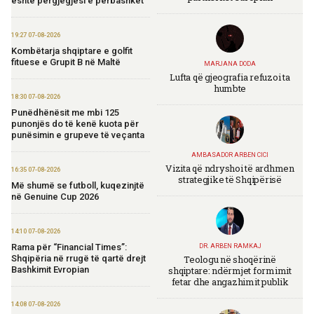
është përgjegjësi e përbashkët
19:27 07-08-2026
Kombëtarja shqiptare e golfit
fituese e Grupit B në Maltë
MARJANA DODA
Lufta që gjeografia refuzoi ta
humbte
18:30 07-08-2026
Punëdhënësit me mbi 125
punonjës do të kenë kuota për
punësimin e grupeve të veçanta
AMBASADOR ARBEN CICI
Vizita që ndryshoi të ardhmen
16:35 07-08-2026
strategjike të Shqipërisë
Më shumë se futboll, kuqezinjtë
në Genuine Cup 2026
14:10 07-08-2026
Rama për “Financial Times”:
DR. ARBEN RAMKAJ
Teologu në shoqërinë
Shqipëria në rrugë të qartë drejt
shqiptare: ndërmjet formimit
Bashkimit Evropian
fetar dhe angazhimit publik
14:08 07-08-2026