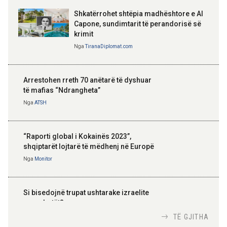
Shkatërrohet shtëpia madhështore e Al
Capone, sundimtarit të perandorisë së
krimit
Nga
TiranaDiplomat.com
Arrestohen rreth 70 anëtarë të dyshuar
të mafias “Ndrangheta”
Nga
ATSH
“Raporti global i Kokainës 2023”,
shqiptarët lojtarë të mëdhenj në Europë
Nga
Monitor
Si bisedojnë trupat ushtarake izraelite
me robotët?
Nga
TiranaDiplomat.com
TË GJITHA