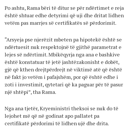
Po ashtu, Rama bëri të ditur se për ndërtimet e reja
është shtuar edhe detyrimi që uji dhe dritat lidhen
vetëm pas marrjes së certifikatës së përdorimit.
“Arsyeja pse njerëzit mbeten pa hipotekë është se
ndërtuesit nuk respektojnë të gjithë parametrat e
lejes së ndërtimit. Mbikëqyrja nga ana e bashkive
është konstatuar të jetë jashtëzakonisht e dobët,
gjë që kthen drejtpërdrejt në viktimë atë që është
në fakt jo vetëm i pafajshëm, por që është edhe i
zoti i investimit, qytetari që ka paguar për të pasur
një shtëpi”, tha Rama.
Nga ana tjetër, Kryeministri theksoi se nuk do të
lejohet më që në godinat apo pallatet pa
certifikatë përdorimi të lidhen ujë dhe drita.