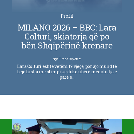
Profil
MILANO 2026 – BBC: Lara
Colturi, skiatorja që po
bën Shqipërinë krenare
Nga
Tirana Diplomat
Lara Colturi është vetëm 19 vjeçe, por ajo mund të
bëjë historinë olimpike duke u bërë medalistja e
parë e…