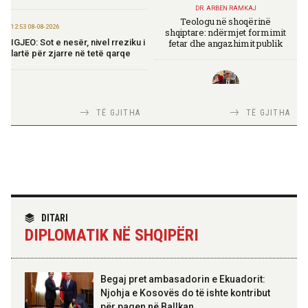
DR. ARBEN RAMKAJ
Teologu në shoqërinë
12:53 08-08-2026
shqiptare: ndërmjet formimit
fetar dhe angazhimit publik
IGJEO: Sot e nesër, nivel rreziku i
lartë për zjarre në tetë qarqe
12:43 08-08-2026
Zhvillohet në Taxhikistan
TIRANA DIPLOMAT
TË GJITHA
TË GJITHA
seminari i leximit mbi librin e Xi
Italia Strategjike — Ku është
Jinpingut për qeverisjen e Kinës
Shqipëria?
11:56 08-08-2026
Për herë të parë, Forcat e
Armatosura me mjete taktike
“Made in Albania”
TIRANA DIPLOMAT
“Shqipëria në BE, projekt më i
DITARI
madh se amaneti i
DIPLOMATIK NË SHQIPËRI
Skënderbeut dhe Ismail
09:24 08-08-2026
Qemalit”
Ambasada amerikane:
Ambasadori Wendt do të
mbështesë vizionin e Presidentit
Begaj pret ambasadorin e Ekuadorit:
Trump për siguri të përbashkët
Njohja e Kosovës do të ishte kontribut
për paqen në Ballkan