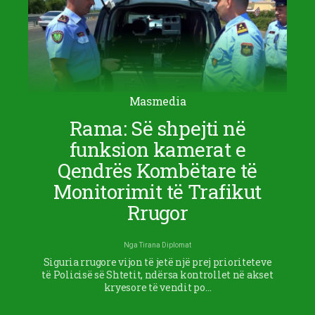
Masmedia
Rama: Së shpejti në
funksion kamerat e
Qendrës Kombëtare të
Monitorimit të Trafikut
Rrugor
Nga
Tirana Diplomat
Siguria rrugore vijon të jetë një prej prioriteteve
të Policisë së Shtetit, ndërsa kontrollet në akset
kryesore të vendit po…