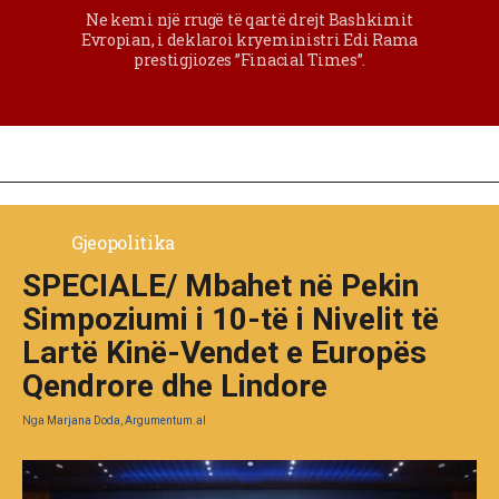
Ne kemi një rrugë të qartë drejt Bashkimit
Evropian, i deklaroi kryeministri Edi Rama
prestigjiozes ”Finacial Times”.
Gjeopolitika
SPECIALE/ Mbahet në Pekin
Simpoziumi i 10-të i Nivelit të
Lartë Kinë-Vendet e Europës
Qendrore dhe Lindore
Nga
Marjana Doda, Argumentum.al