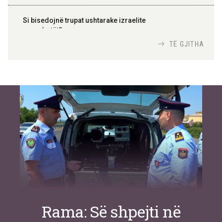
Si bisedojnë trupat ushtarake izraelite
me robotët?
Nga
TiranaDiplomat.com
TË GJITHA
Si po e luftojnë terrorizmin shërbimet
inteligjente izraelite
Nga
Or Shalom
Rama: Së shpejti në