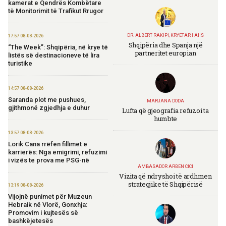
kamerat e Qendrës Kombëtare
të Monitorimit të Trafikut Rrugor
DR. ALBERT RAKIPI, KRYETAR I AIIS
17:57 08-08-2026
Shqipëria dhe Spanja një
“The Week”: Shqipëria, në krye të
partneritet europian
listës së destinacioneve të lira
turistike
14:57 08-08-2026
Saranda plot me pushues,
MARJANA DODA
gjithmonë zgjedhja e duhur
Lufta që gjeografia refuzoi ta
humbte
13:57 08-08-2026
Lorik Cana rrëfen fillimet e
karrierës: Nga emigrimi, refuzimi
i vizës te prova me PSG-në
AMBASADOR ARBEN CICI
Vizita që ndryshoi të ardhmen
strategjike të Shqipërisë
13:19 08-08-2026
Vijojnë punimet për Muzeun
Hebraik në Vlorë, Gonxhja:
Promovim i kujtesës së
bashkëjetesës