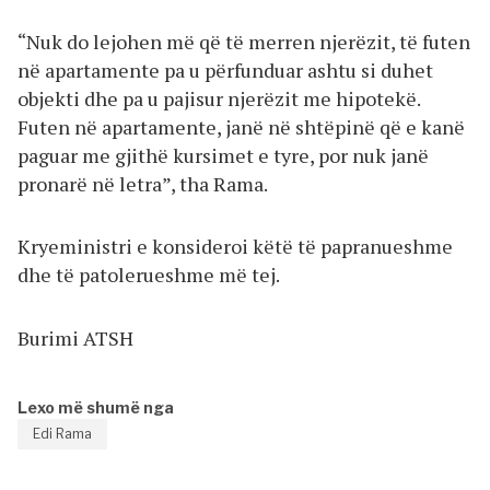
“Nuk do lejohen më që të merren njerëzit, të futen
në apartamente pa u përfunduar ashtu si duhet
objekti dhe pa u pajisur njerëzit me hipotekë.
Futen në apartamente, janë në shtëpinë që e kanë
paguar me gjithë kursimet e tyre, por nuk janë
pronarë në letra”, tha Rama.
Kryeministri e konsideroi këtë të papranueshme
dhe të patolerueshme më tej.
Burimi ATSH
Lexo më shumë nga
Edi Rama