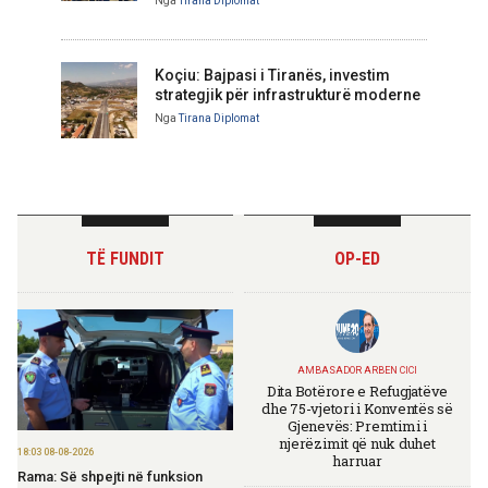
Nga
Tirana Diplomat
Koçiu: Bajpasi i Tiranës, investim
strategjik për infrastrukturë moderne
Nga
Tirana Diplomat
TË FUNDIT
OP-ED
AMBASADOR ARBEN CICI
Dita Botërore e Refugjatëve
dhe 75-vjetori i Konventës së
Gjenevës: Premtimi i
njerëzimit që nuk duhet
18:03 08-08-2026
harruar
Rama: Së shpejti në funksion