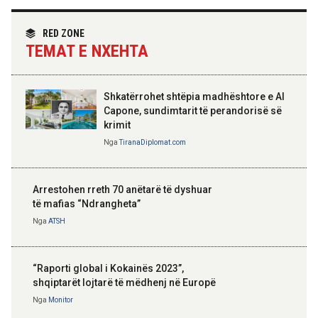
partneritetit strategjik
Nga
Tirana Diplomat
RED ZONE
TEMAT E NXEHTA
Shkatërrohet shtëpia madhështore e Al
Capone, sundimtarit të perandorisë së
krimit
Nga
TiranaDiplomat.com
Arrestohen rreth 70 anëtarë të dyshuar
të mafias “Ndrangheta”
Nga
ATSH
“Raporti global i Kokainës 2023”,
shqiptarët lojtarë të mëdhenj në Europë
Nga
Monitor