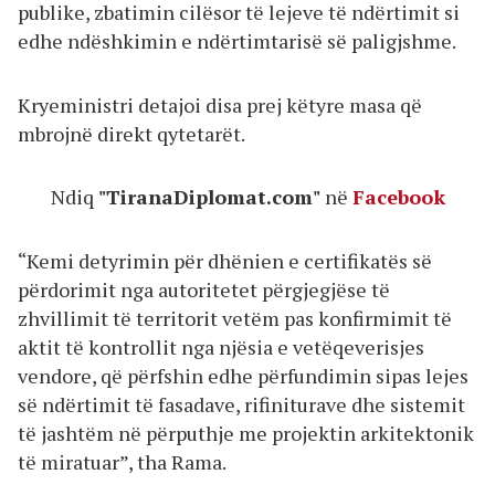
publike, zbatimin cilësor të lejeve të ndërtimit si
edhe ndëshkimin e ndërtimtarisë së paligjshme.
Kryeministri detajoi disa prej këtyre masa që
mbrojnë direkt qytetarët.
Ndiq
"TiranaDiplomat.com"
në
Facebook
“Kemi detyrimin për dhënien e certifikatës së
përdorimit nga autoritetet përgjegjëse të
zhvillimit të territorit vetëm pas konfirmimit të
aktit të kontrollit nga njësia e vetëqeverisjes
vendore, që përfshin edhe përfundimin sipas lejes
së ndërtimit të fasadave, rifiniturave dhe sistemit
të jashtëm në përputhje me projektin arkitektonik
të miratuar”, tha Rama.