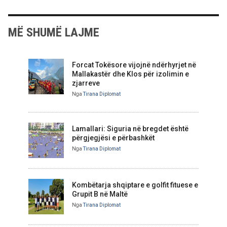
MË SHUMË LAJME
Forcat Tokësore vijojnë ndërhyrjet në
Mallakastër dhe Klos për izolimin e
zjarreve
Nga
Tirana Diplomat
Lamallari: Siguria në bregdet është
përgjegjësi e përbashkët
Nga
Tirana Diplomat
Kombëtarja shqiptare e golfit fituese e
Grupit B në Maltë
Nga
Tirana Diplomat