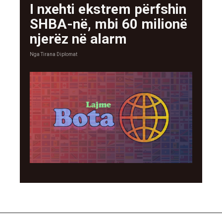
I nxehti ekstrem përfshin
SHBA-në, mbi 60 milionë
njerëz në alarm
Nga
Tirana Diplomat