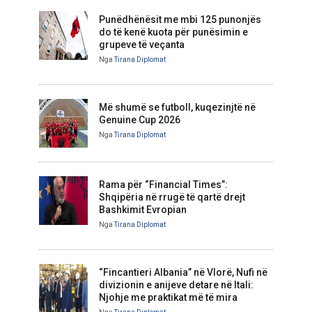
Punëdhënësit me mbi 125 punonjës
do të kenë kuota për punësimin e
grupeve të veçanta
Nga
Tirana Diplomat
Më shumë se futboll, kuqezinjtë në
Genuine Cup 2026
Nga
Tirana Diplomat
Rama për “Financial Times”:
Shqipëria në rrugë të qartë drejt
Bashkimit Evropian
Nga
Tirana Diplomat
“Fincantieri Albania” në Vlorë, Nufi në
divizionin e anijeve detare në Itali:
Njohje me praktikat më të mira