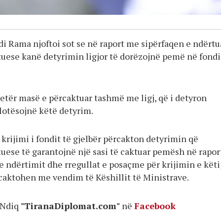
i Rama njoftoi sot se në raport me sipërfaqen e ndërtu
tuese kanë detyrimin ligjor të dorëzojnë pemë në fondi
jetër masë e përcaktuar tashmë me ligj, që i detyron
plotësojnë këtë detyrim.
krijimi i fondit të gjelbër përcakton detyrimin që
tuese të garantojnë një sasi të caktuar pemësh në rapor
 ndërtimit dhe rregullat e posaçme për krijimin e këti
rcaktohen me vendim të Këshillit të Ministrave.
Ndiq
"TiranaDiplomat.com"
në
Facebook