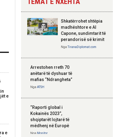
TEMAT E NXEHTA
Nga
Tirana Diplomat
Shkatërrohet shtëpia
Hoxha takim me
madhështore e Al
zyrtarë të lartë të
Capone, sundimtarit të
DASH: Angazhim i
perandorisë së krimit
përbashkët për
Nga
TiranaDiplomat.com
forcimin e partneritetit
strategjik
Nga
Tirana Diplomat
Arrestohen rreth 70
anëtarë të dyshuar të
mafias “Ndrangheta”
ë
Nga
ATSH
tin
jët e
“Raporti global i
Kokainës 2023”,
shqiptarët lojtarë të
mëdhenj në Europë
ra e
Nga
Monitor