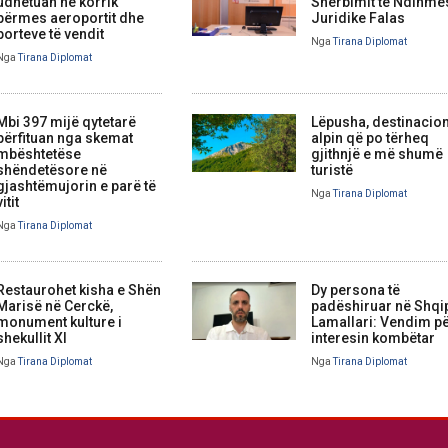
udhëtuan në korrik
Shërbimit të Ndihmë
përmes aeroportit dhe
Juridike Falas
porteve të vendit
Nga
Tirana Diplomat
Nga
Tirana Diplomat
Mbi 397 mijë qytetarë
Lëpusha, destinacion
përfituan nga skemat
alpin që po tërheq
mbështetëse
gjithnjë e më shumë
shëndetësore në
turistë
gjashtëmujorin e parë të
Nga
Tirana Diplomat
vitit
Nga
Tirana Diplomat
Restaurohet kisha e Shën
Dy persona të
Marisë në Cerckë,
padëshiruar në Shqip
monument kulture i
Lamallari: Vendim p
shekullit XI
interesin kombëtar
Nga
Tirana Diplomat
Nga
Tirana Diplomat