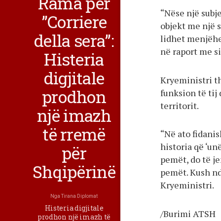
Rama për
“Nëse një subje
”Corriere
objekt me një s
della sera”:
lidhet menjëhe
në raport me s
Histeria
digjitale
Kryeministri t
prodhon
funksion të tij
territorit.
një imazh
të rremë
“Në ato fidanis
historia që ‘un
për
pemët, do të j
Shqipërinë
pemët. Kush n
Kryeministri.
Nga
Tirana Diplomat
Histeria digjitale
/Burimi ATSH
prodhon një imazh të