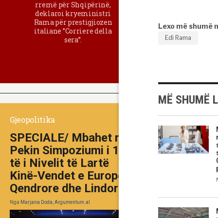
rremë për Shqipërinë,
deklaroi kryeministri
Rama për prestigjiozen
Lexo më shumë 
italiane ”Corriere della
Edi Rama
sera”.
MË SHUMË 
Gjeopolitika
SPECIALE/ Mbahet në
Pekin Simpoziumi i 10-
të i Nivelit të Lartë
Kinë-Vendet e Europës
Qendrore dhe Lindore
Nga
Marjana Doda, Argumentum.al