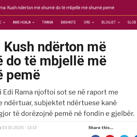
ma: Kush ndërton më shumë do të mbjellë më shumë pemë
E
AMB.HUAJA
TIRANA
BASHKITE
ORG
BLOGJET
GLOB
 Kush ndërton më
 do të mbjellë më
ë pemë
i Edi Rama njoftoi sot se në raport me
e ndërtuar, subjektet ndërtuese kanë
gjor të dorëzojnë pemë në fondin e gjelbër.
:
03.10.2025 - 13:13
Share this...