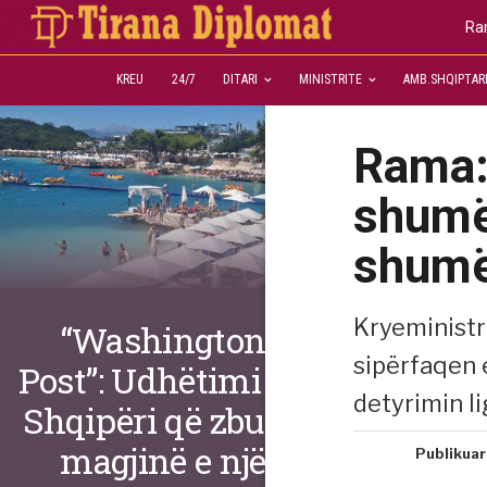
Ra
KREU
24/7
DITARI
MINISTRITE
AMB.SHQIPTAR
Rama:
shumë
shum
Kryeministr
“Washington
sipërfaqen 
Post”: Udhëtimi në
detyrimin li
Shqipëri që zbuloi
magjinë e një
Publikuar