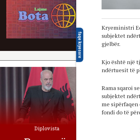
Kryeministri Ed
faqe kryesore
subjektet ndër
gjelbër.
Kjo është një t
ndërtuesit të 
Rama sqaroi se 
subjektet ndër
me sipërfaqen e
fondi do të pë
Diplovista