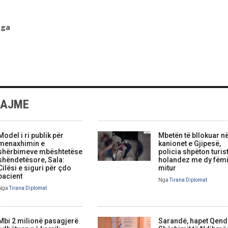
nga
LAJME
Model i ri publik për
Mbetën të bllokuar n
menaxhimin e
kanionet e Gjipesë,
shërbimeve mbështetëse
policia shpëton turis
shëndetësore, Sala:
holandez me dy fëmi
Cilësi e siguri për çdo
mitur
pacient
Nga
Tirana Diplomat
Nga
Tirana Diplomat
Mbi 2 milionë pasagjerë
Sarandë, hapet Qend