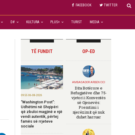
FACEBOOK
TWITTER
D#
KULTURA
PLUS+
TURIST
MEDIA
TË FUNDIT
OP-ED
AMBASADOR ARBEN CICI
Dita Botërore e
Refugjatëve dhe 75-
09:55 06-08-2026
vjetori i Konventës
“Washington Post”:
së Gjenevës:
Udhëtimi në Shqipëri
Premtimi i
që zbuloi magjinë e një
njerëzimit që nuk
vendi autentik, përtej
duhet harruar
famës së rrjeteve
sociale