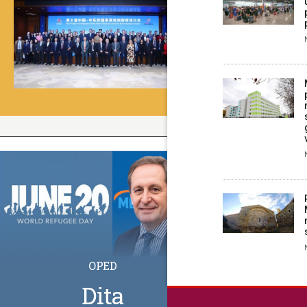
OPED
Dita