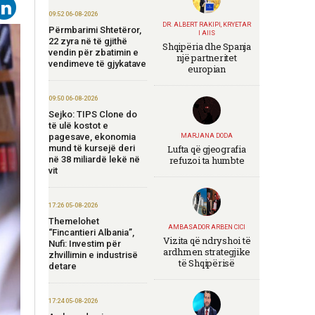
09:52 06-08-2026
DR. ALBERT RAKIPI, KRYETAR
Përmbarimi Shtetëror,
I AIIS
22 zyra në të gjithë
Shqipëria dhe Spanja
vendin për zbatimin e
një partneritet
vendimeve të gjykatave
europian
09:50 06-08-2026
Sejko: TIPS Clone do
të ulë kostot e
pagesave, ekonomia
MARJANA DODA
mund të kursejë deri
Lufta që gjeografia
në 38 miliardë lekë në
refuzoi ta humbte
vit
17:26 05-08-2026
Themelohet
AMBASADOR ARBEN CICI
“Fincantieri Albania”,
Vizita që ndryshoi të
Nufi: Investim për
ardhmen strategjike
zhvillimin e industrisë
të Shqipërisë
detare
17:24 05-08-2026