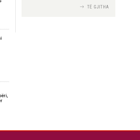
s
TË GJITHA
Si bisedojnë trupat
ushtarake izraelite me
robotët?
Nga
TiranaDiplomat.com
i
Si po e luftojnë
terrorizmin shërbimet
inteligjente izraelite
Nga
Or Shalom
ëri,
ër