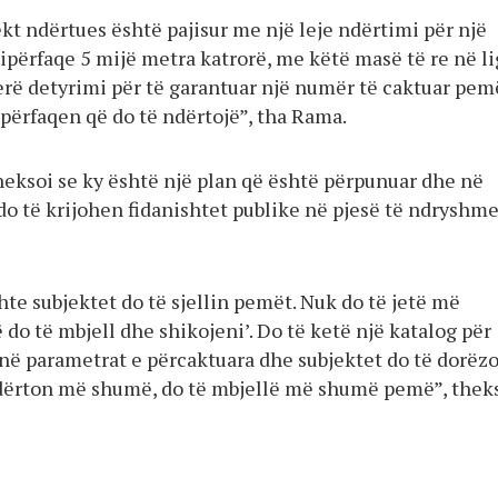
kt ndërtues është pajisur me një leje ndërtimi për një
ipërfaqe 5 mijë metra katrorë, me këtë masë të re në lig
rë detyrimi për të garantuar një numër të caktuar pe
ipërfaqen që do të ndërtojë”, tha Rama.
heksoi se ky është një plan që është përpunuar dhe në
 do të krijohen fidanishtet publike në pjesë të ndryshme
hte subjektet do të sjellin pemët. Nuk do të jetë më
ë do të mbjell dhe shikojeni’. Do të ketë një katalog për
enë parametrat e përcaktuara dhe subjektet do të dorëz
dërton më shumë, do të mbjellë më shumë pemë”, thek