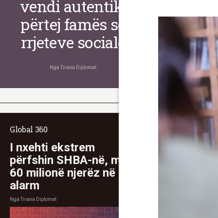
vendi autentik,
përtej famës së
rrjeteve sociale
Nga
Tirana Diplomat
Global 360
I nxehti ekstrem
përfshin SHBA-në, mbi
60 milionë njerëz në
alarm
Nga
Tirana Diplomat