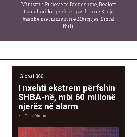
Ministri i Punëve të Brendshme, Besfort
Lamallari ka qenë sot pasdite në Krujë
bashkë me ministrin e Mbrojtjes, Ermal
Nufi.
Global 360
I nxehti ekstrem përfshin
SHBA-në, mbi 60 milionë
njerëz në alarm
Nga
Tirana Diplomat