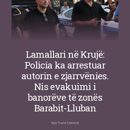
Lamallari në Krujë:
Policia ka arrestuar
autorin e zjarrvënies.
Nis evakuimi i
banorëve të zonës
Barabit-Lluban
Nga
Tirana Diplomat