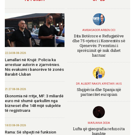
AMBASADOR ARBEN CICI
Dita Botërore e Refugjatëve
dhe 75-vjetori i Konventës së
Gjenevës: Premtimi i
njerëzimit që nuk duhet
22:24 08-08-2026
harruar
Lamallari në Krujë: Policia ka
arrestuar autorin e zjarrvënies.
Nis evakuimi i banorëve të zonës
Barabit-Lluban
DR. ALBERT RAKIPI, KRYETAR I AIIS
Shqipëria dhe Spanja një
21:27 08-08-2026
partneritet europian
Ekonomia në rritje, MF: 3 miliardë
euro më shumë qarkullim nga
bizneset dhe 148 mijë subjekte
të regjistruara
MARJANA DODA
18:03 08-08-2026
Lufta që gjeografia refuzoi ta
Rama: Së shpejti në funksion
humbte