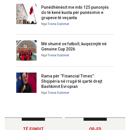
Punëdhënësit me mbi 125 punonjës
do të kenë kuota për punësimin e
grupeve të veçanta
Nga
Tirana Diplomat
Më shumë se futboll, kuqezinjtë në
Genuine Cup 2026
Nga
Tirana Diplomat
Rama për “Financial Times”:
Shqipëria në rrugë të qartë drejt
Bashkimit Evropian
Nga
Tirana Diplomat
TË FUNDIT
OP-ED