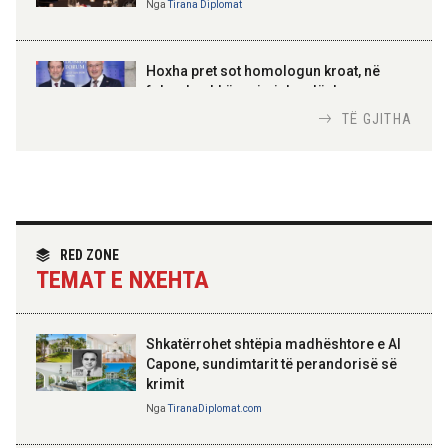
Nga
Tirana Diplomat
AMER JUKA
100-vjetori i themelimit të
Hoxha pret sot homologun kroat, në
Urdhrit të Skënderbeut
fokus bashkëpunimi dypalësh
Nga
Tirana Diplomat
TË GJITHA
Hoxha takim me zyrtarë të lartë të DASH:
Angazhim i përbashkët për forcimin e
partneritetit strategjik
Nga
Tirana Diplomat
RED ZONE
TEMAT E NXEHTA
Shkatërrohet shtëpia madhështore e Al
Capone, sundimtarit të perandorisë së
krimit
Nga
TiranaDiplomat.com