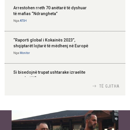
Arrestohen rreth 70 anëtarë të dyshuar
të mafias “Ndrangheta”
Nga
ATSH
“Raporti global i Kokainës 2023”,
shqiptarët lojtarë të mëdhenj në Europë
Nga
Monitor
Si bisedojnë trupat ushtarake izraelite
me robotët?
Nga
TiranaDiplomat.com
TË GJITHA
Si po e luftojnë terrorizmin shërbimet
inteligjente izraelite
Nga
Or Shalom