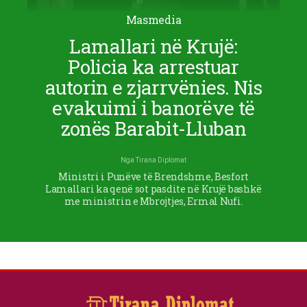
Masmedia
Lamallari në Krujë:
Policia ka arrestuar
autorin e zjarrvënies. Nis
evakuimi i banorëve të
zonës Barabit-Lluban
Nga
Tirana Diplomat
Ministri i Punëve të Brendshme, Besfort
Lamallari ka qenë sot pasdite në Krujë bashkë
me ministrin e Mbrojtjes, Ermal Nufi.