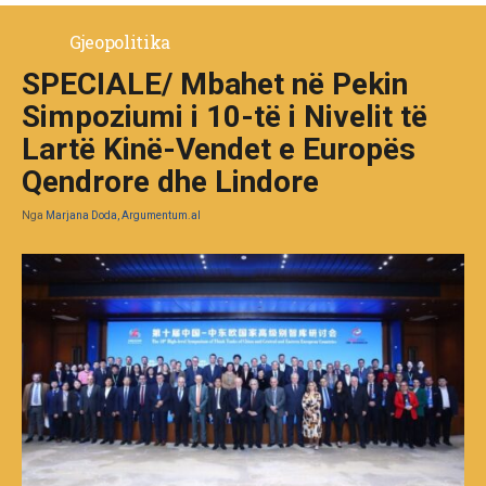
Gjeopolitika
SPECIALE/ Mbahet në Pekin
Simpoziumi i 10-të i Nivelit të
Lartë Kinë-Vendet e Europës
Qendrore dhe Lindore
Nga
Marjana Doda, Argumentum.al