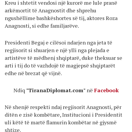
Kreu i shtetit vendosi një kurorë me lule pranë
arkëmortit të Anagnostit dhe shprehu
ngushëllime bashkëshortes së tij, aktores Roza
Anagnosti, si edhe familjarëve.
Presidenti Begaj e cilësoi ndarjen nga jeta të
regjisorit si shuarjen e një ylli nga plejada e
artistëve të mëdhenj shqiptarë, duke theksuar se
arti i tij do të vazhdojë të magjepsë shqiptarët
edhe në brezat që vijnë.
Ndiq
"TiranaDiplomat.com"
në
Facebook
Në shenjë respekti ndaj regjisorit Anagnosti, për
ditën e zisë kombëtare, Institucioni i Presidentit
uli këtë të martë flamurin kombëtar në gjysmë
shtize.