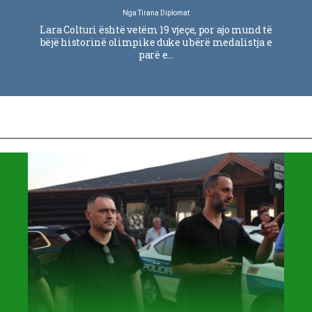
Nga
Tirana Diplomat
Lara Colturi është vetëm 19 vjeçe, por ajo mund të
bëjë historinë olimpike duke u bërë medalistja e
parë e…