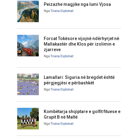
Peizazhe magjike nga lumi Vjosa
Nga
Tirana Diplomat
Forcat Tokësore vijojnë ndërhyrjet në
Mallakastër dhe Klos për izolimin e
zjarreve
Nga
Tirana Diplomat
Lamallari: Siguria në bregdet është
përgjegjësi e përbashkët
Nga
Tirana Diplomat
Kombëtarja shqiptare e golfit fituese e
Grupit B në Maltë
Nga
Tirana Diplomat