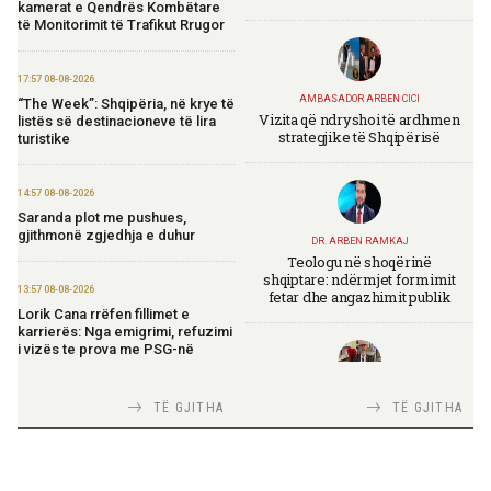
kamerat e Qendrës Kombëtare
të Monitorimit të Trafikut Rrugor
17:57 08-08-2026
AMBASADOR ARBEN CICI
“The Week”: Shqipëria, në krye të
Vizita që ndryshoi të ardhmen
listës së destinacioneve të lira
strategjike të Shqipërisë
turistike
14:57 08-08-2026
Saranda plot me pushues,
gjithmonë zgjedhja e duhur
DR. ARBEN RAMKAJ
Teologu në shoqërinë
shqiptare: ndërmjet formimit
13:57 08-08-2026
fetar dhe angazhimit publik
Lorik Cana rrëfen fillimet e
karrierës: Nga emigrimi, refuzimi
i vizës te prova me PSG-në
TIRANA DIPLOMAT
13:19 08-08-2026
TË GJITHA
TË GJITHA
Italia Strategjike — Ku është
Vijojnë punimet për Muzeun
Shqipëria?
Hebraik në Vlorë, Gonxhja:
Promovim i kujtesës së
bashkëjetesës