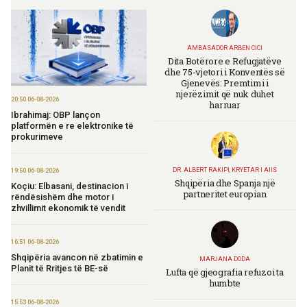
AMBASADOR ARBEN CICI
Dita Botërore e Refugjatëve
dhe 75-vjetori i Konventës së
Gjenevës: Premtimi i
njerëzimit që nuk duhet
20:50 06-08-2026
harruar
Ibrahimaj: OBP lançon
platformën e re elektronike të
prokurimeve
DR. ALBERT RAKIPI, KRYETAR I AIIS
19:50 06-08-2026
Shqipëria dhe Spanja një
Koçiu: Elbasani, destinacion i
partneritet europian
rëndësishëm dhe motor i
zhvillimit ekonomik të vendit
16:51 06-08-2026
Shqipëria avancon në zbatimin e
MARJANA DODA
Planit të Rritjes të BE-së
Lufta që gjeografia refuzoi ta
humbte
15:53 06-08-2026