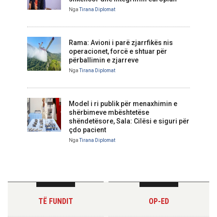
Nga
Tirana Diplomat
Rama: Avioni i parë zjarrfikës nis
operacionet, forcë e shtuar për
përballimin e zjarreve
Nga
Tirana Diplomat
Model i ri publik për menaxhimin e
shërbimeve mbështetëse
shëndetësore, Sala: Cilësi e siguri për
çdo pacient
Nga
Tirana Diplomat
TË FUNDIT
OP-ED