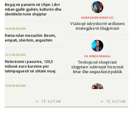
Begaj në panairin në Ulqin: Libri
mban gjallë gjuhën, kulturën dhe
identitetin tonë shqiptar
AMBASADOR ARBEN CICI
Vizita që ndryshoi të ardhmen
strategjike të Shqipërisë
14:32 06-08-2026
Rama ndan mesazhin: Besim,
empati, shërbim, angazhim
12:12 06-08-2026
DR. ARBEN RAMKAJ
Teologu në shoqërinë
Rivlerësimi i pasurive, 120,5
shqiptare: ndërmjet formimit
milionë euro kursime për
fetar dhe angazhimit publik
tatimpaguesit në shtatë muaj
12:09 06-08-2026
Ministria e Financave nis
përgatitjet për Eurobondin e ri
TIRANA DIPLOMAT
TË GJITHA
TË GJITHA
Italia Strategjike — Ku është
Shqipëria?
09:55 06-08-2026
“Washington Post”: Udhëtimi në
Shqipëri që zbuloi magjinë e një
vendi autentik, përtej famës së
rrjeteve sociale