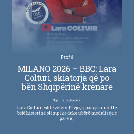
Profil
MILANO 2026 – BBC: Lara
Colturi, skiatorja që po
bën Shqipërinë krenare
Nga
Tirana Diplomat
Lara Colturi është vetëm 19 vjeçe, por ajo mund të
bëjë historinë olimpike duke u bërë medalistja e
parë e…