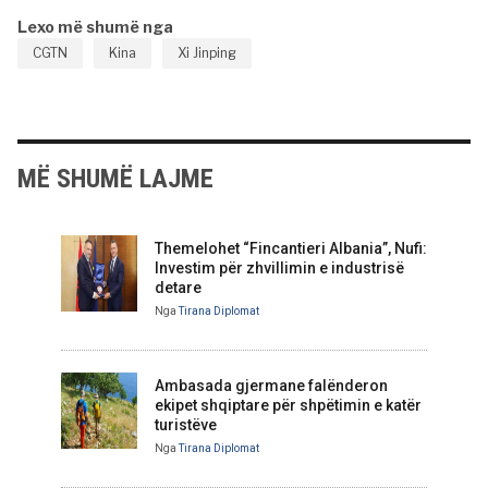
Lexo më shumë nga
CGTN
Kina
Xi Jinping
MË SHUMË LAJME
Themelohet “Fincantieri Albania”, Nufi:
Investim për zhvillimin e industrisë
detare
Nga
Tirana Diplomat
Ambasada gjermane falënderon
ekipet shqiptare për shpëtimin e katër
turistëve
Nga
Tirana Diplomat