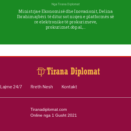
Nga
Tirana Diplomat
Ministrja e Ekonomisë dhe Inovacionit, Delina
Ibrahimaj bëri të ditur sot nisjen e platformës së
re elektronike të prokurimeve,
prokurimet.obp.al,…
Lajme 24/7
Rreth Nesh
Kontakt
Tiranadiplomat.com
Online nga 1 Gusht 2021