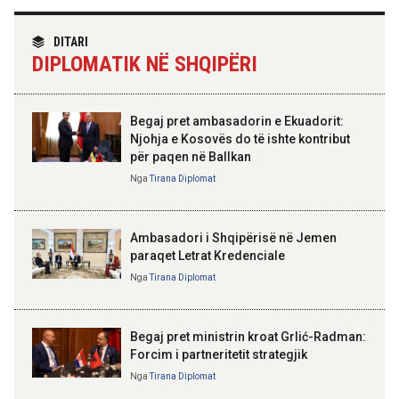
TIRANA DIPLOMAT
“Shqipëria në BE, projekt më i
DITARI
madh se amaneti i
09:52 06-08-2026
DIPLOMATIK NË SHQIPËRI
Skënderbeut dhe Ismail
Përmbarimi Shtetëror, 22 zyra në
Qemalit”
të gjithë vendin për zbatimin e
vendimeve të gjykatave
Begaj pret ambasadorin e Ekuadorit:
Njohja e Kosovës do të ishte kontribut
09:50 06-08-2026
për paqen në Ballkan
Sejko: TIPS Clone do të ulë
ELISA SPIROPALI
kostot e pagesave, ekonomia
Kriza e Parlamentit është
Nga
Tirana Diplomat
mund të kursejë deri në 38
kriza e Republikës
miliardë lekë në vit
Parlamentare
Ambasadori i Shqipërisë në Jemen
paraqet Letrat Kredenciale
Nga
Tirana Diplomat
BAJRAM BEGAJ, PRESIDENTI I REPUBLIKËS
SË SHQIPËRISË
Gëzuar Ditën e Pavarësisë,
Kosovë!
Begaj pret ministrin kroat Grlić-Radman:
Forcim i partneritetit strategjik
Nga
Tirana Diplomat