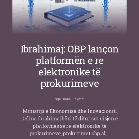
Ibrahimaj: OBP lançon
platformën e re
elektronike të
prokurimeve
Nga
Tirana Diplomat
Ministrja e Ekonomisë dhe Inovacionit,
Delina Ibrahimaj bëri të ditur sot nisjen e
platformës së re elektronike të
prokurimeve, prokurimet.obp.al,…