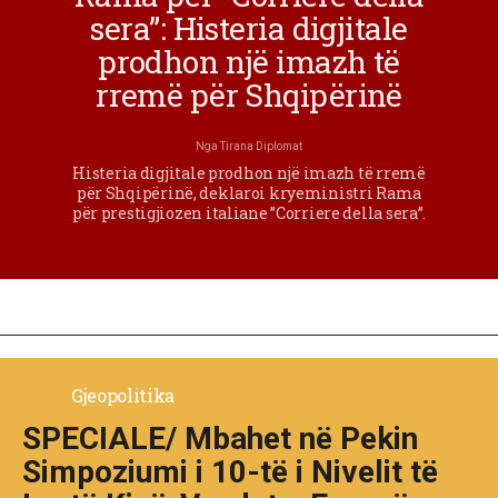
sera”: Histeria digjitale
prodhon një imazh të
rremë për Shqipërinë
Nga
Tirana Diplomat
Histeria digjitale prodhon një imazh të rremë
për Shqipërinë, deklaroi kryeministri Rama
për prestigjiozen italiane ”Corriere della sera”.
Gjeopolitika
SPECIALE/ Mbahet në Pekin
Simpoziumi i 10-të i Nivelit të