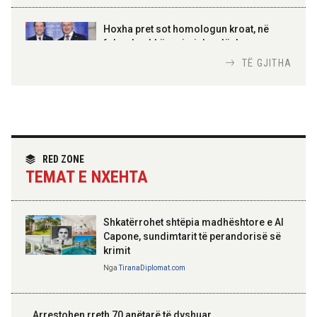
AMER JUKA
100-vjetori i themelimit të
Hoxha pret sot homologun kroat, në
Urdhrit të Skënderbeut
fokus bashkëpunimi dypalësh
Nga
Tirana Diplomat
TË GJITHA
Hoxha takim me zyrtarë të lartë të DASH:
Angazhim i përbashkët për forcimin e
partneritetit strategjik
Nga
Tirana Diplomat
RED ZONE
TEMAT E NXEHTA
Shkatërrohet shtëpia madhështore e Al
Capone, sundimtarit të perandorisë së
krimit
Nga
TiranaDiplomat.com
Arrestohen rreth 70 anëtarë të dyshuar