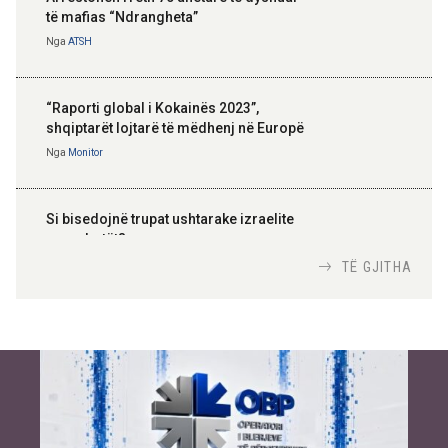
të mafias “Ndrangheta”
Nga
ATSH
“Raporti global i Kokainës 2023”,
shqiptarët lojtarë të mëdhenj në Europë
Nga
Monitor
Si bisedojnë trupat ushtarake izraelite
me robotët?
Nga
TiranaDiplomat.com
TË GJITHA
Si po e luftojnë terrorizmin shërbimet
inteligjente izraelite
Nga
Or Shalom