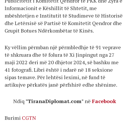
Publicitetit i Komitetit Qendror të PKK dhe Zyra e
Informacionit e Këshillit të Shtetit, me
mbështetjen e Institutit të Studimeve të Historisë
dhe Letërsisë së Partisë të Komitetit Qendror dhe
Grupit Botues Ndërkombëtar të Kinës.
Ky vëllim përmban një përmbledhje të 91 veprave
të shkruara dhe të folura të Xi Jinpingut nga 27
maji 2022 deri më 20 dhjetor 2024, së bashku me
41 fotografi. Libri është i ndarë në 18 seksione
sipas temave. Për lehtësi leximi, në fund të
artikujve përkatës janë përfshirë edhe shënime.
Ndiq
"TiranaDiplomat.com"
në
Facebook
Burimi
CGTN