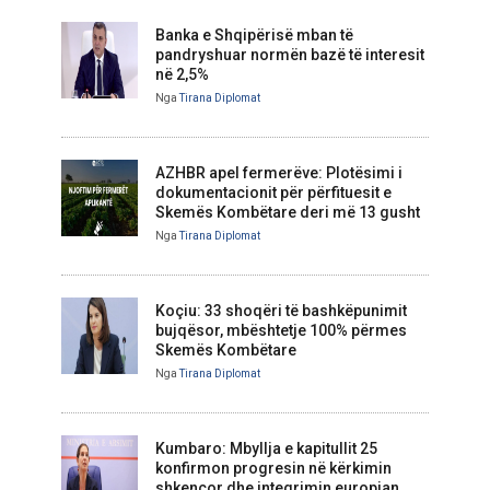
Banka e Shqipërisë mban të
pandryshuar normën bazë të interesit
në 2,5%
Nga
Tirana Diplomat
AZHBR apel fermerëve: Plotësimi i
dokumentacionit për përfituesit e
Skemës Kombëtare deri më 13 gusht
Nga
Tirana Diplomat
Koçiu: 33 shoqëri të bashkëpunimit
bujqësor, mbështetje 100% përmes
Skemës Kombëtare
Nga
Tirana Diplomat
Kumbaro: Mbyllja e kapitullit 25
konfirmon progresin në kërkimin
shkencor dhe integrimin europian