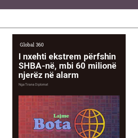
Global 360
I nxehti ekstrem përfshin
SHBA-në, mbi 60 milionë
njerëz në alarm
Nga
Tirana Diplomat