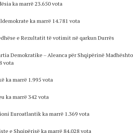
dësia ka marrë 23.650 vota
ialdemokrate ka marrë 14.781 vota
dhëse e Rezultatit të votimit në qarkun Durrës
Partia Demokratike – Aleanca për Shqipërinë Madhështo
8 vota
kë ka marrë 1.995 vota
eu ka marrë 342 vota
cioni Euroatlantik ka marrë 1.369 vota
liste e Shqipërisë ka marrë 84.028 vota