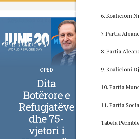
6. Koalicioni 
7. Partia Alea
8. Partia Alea
9. Koalicioni D
OPED
Dita
10. Partia Mun
Botërore e
Refugjatëve
11. Partia Soc
dhe 75-
Tabela Përmble
vjetori i