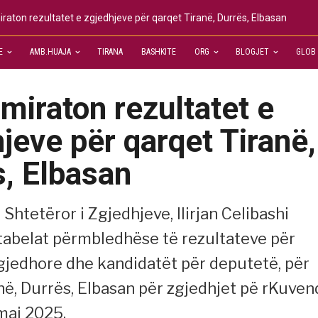
raton rezultatet e zgjedhjeve për qarqet Tiranë, Durrës, Elbasan
E
AMB.HUAJA
TIRANA
BASHKITE
ORG
BLOGJET
GLOB
iraton rezultatet e
jeve për qarqet Tiranë,
s, Elbasan
Shtetëror i Zgjedhjeve, Ilirjan Celibashi
 tabelat përmbledhëse të rezultateve për
gjedhore dhe kandidatët për deputetë, për
në, Durrës, Elbasan për zgjedhjet pë rKuven
 maj 2025.