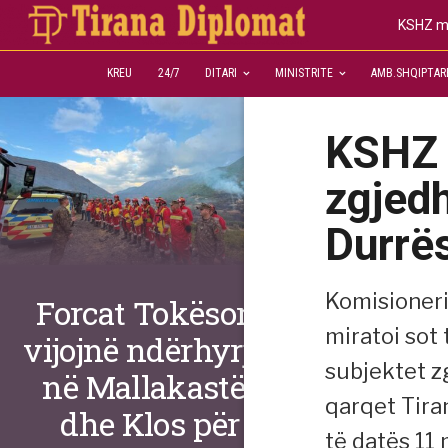
KSHZ mi
KREU
24/7
DITARI
MINISTRITE
AMB.SHQIPTAR
KSHZ m
zgjedh
Durrë
Komisioneri 
Forcat Tokësore
miratoi sot
vijojnë ndërhyrjet
subjektet z
në Mallakastër
qarqet Tira
dhe Klos për
të datës 11