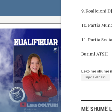
9. Koalicioni D
10. Partia Mun
11. Partia Soc
Burimi ATSH
Lexo më shumë 
Ilirjan Celibashi
MË SHUMË 