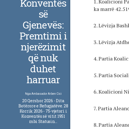
Konventës
1. Koalicioni 
ka marrë 42.51
së
Gjenevës:
2. Lëvizja Bash
Premtimi i
3. Lëvizja Atdh
njerëzimit
që nuk
4. Partia Koali
duhet
5. Partia Socia
harruar
6. Koalicioni 
Nga
Ambasador Arben Cici
20 Qershor 2026 - Dita
Botërore e Refugjatëve. 28
7. Partia Alea
Korrik 2026 - 75-vjetori i
Konventës së vitit 1951
mbi Statusin…
8. Partia Alea