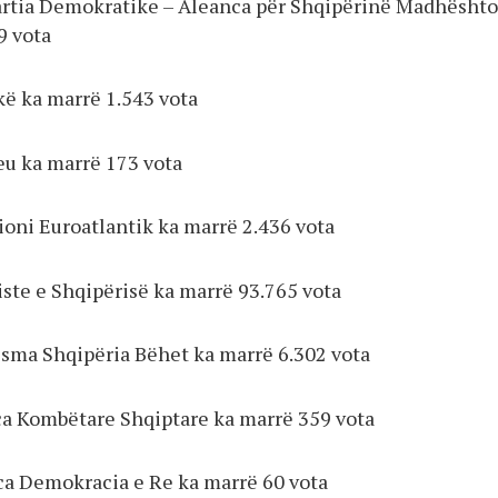
Partia Demokratike – Aleanca për Shqipërinë Madhështo
9 vota
kë ka marrë 1.543 vota
eu ka marrë 173 vota
cioni Euroatlantik ka marrë 2.436 vota
liste e Shqipërisë ka marrë 93.765 vota
Nisma Shqipëria Bëhet ka marrë 6.302 vota
nca Kombëtare Shqiptare ka marrë 359 vota
nca Demokracia e Re ka marrë 60 vota