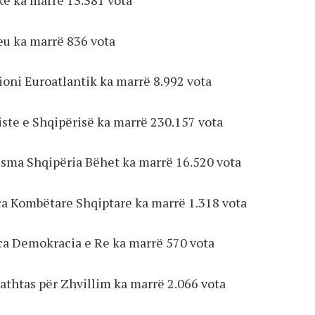
kë ka marrë 13.381 vota
eu ka marrë 836 vota
cioni Euroatlantik ka marrë 8.992 vota
liste e Shqipërisë ka marrë 230.157 vota
Nisma Shqipëria Bëhet ka marrë 16.520 vota
nca Kombëtare Shqiptare ka marrë 1.318 vota
nca Demokracia e Re ka marrë 570 vota
jathtas për Zhvillim ka marrë 2.066 vota