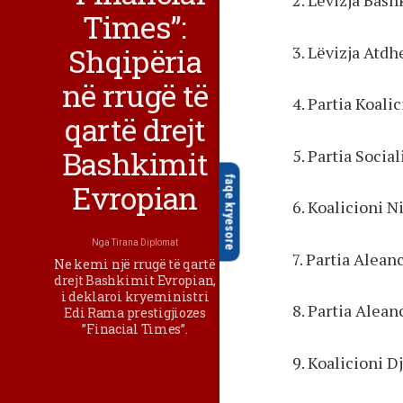
2. Lëvizja Bash
Times”:
Shqipëria
3. Lëvizja Atdh
në rrugë të
4. Partia Koali
qartë drejt
Bashkimit
5. Partia Socia
faqe kryesore
Evropian
6. Koalicioni 
Nga
Tirana Diplomat
7. Partia Alea
Ne kemi një rrugë të qartë
drejt Bashkimit Evropian,
i deklaroi kryeministri
8. Partia Alea
Edi Rama prestigjiozes
”Finacial Times”.
9. Koalicioni D