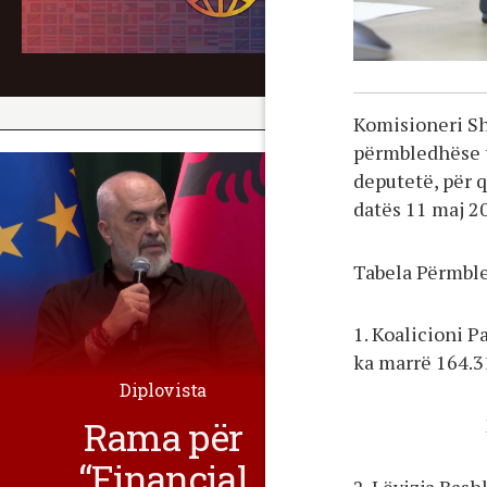
Komisioneri Sht
përmbledhëse t
deputetë, për q
datës 11 maj 2
Tabela Përmble
1. Koalicioni 
ka marrë 164.3
Diplovista
Rama për
“Financial