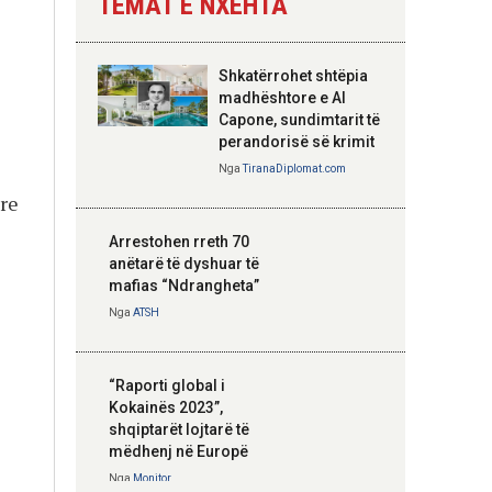
TEMAT E NXEHTA
Nga
Tirana Diplomat
Shkatërrohet shtëpia
Hoxha takim me
madhështore e Al
zyrtarë të lartë të
Capone, sundimtarit të
DASH: Angazhim i
perandorisë së krimit
përbashkët për
Nga
TiranaDiplomat.com
forcimin e partneritetit
re
strategjik
Nga
Tirana Diplomat
Arrestohen rreth 70
anëtarë të dyshuar të
mafias “Ndrangheta”
Nga
ATSH
“Raporti global i
Kokainës 2023”,
shqiptarët lojtarë të
mëdhenj në Europë
Nga
Monitor