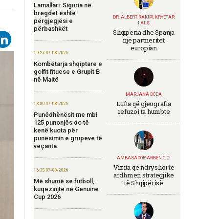
Lamallari: Siguria në
bregdet është
DR. ALBERT RAKIPI, KRYETAR
përgjegjësi e
I AIIS
përbashkët
Shqipëria dhe Spanja
një partneritet
europian
19:27 07-08-2026
Kombëtarja shqiptare e
golfit fituese e Grupit B
në Maltë
MARJANA DODA
Lufta që gjeografia
18:30 07-08-2026
refuzoi ta humbte
Punëdhënësit me mbi
125 punonjës do të
kenë kuota për
punësimin e grupeve të
veçanta
AMBASADOR ARBEN CICI
Vizita që ndryshoi të
16:35 07-08-2026
ardhmen strategjike
Më shumë se futboll,
të Shqipërisë
kuqezinjtë në Genuine
Cup 2026