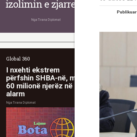
izolimin e zjarreve
Publikuar
Nga
Tirana Diplomat
Global 360
I nxehti ekstrem
përfshin SHBA-në, mbi
60 milionë njerëz në
alarm
Nga
Tirana Diplomat