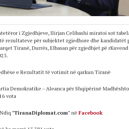
etëror i Zgjedhjeve, Ilirjan Celibashi miratoi sot tabel
ë rezultateve për subjektet zgjedhore dhe kandidatët 
arqet Tiranë, Durrës, Elbasan për zgjedhjet pë rKuvend
025.
dhëse e Rezultatit të votimit në qarkun Tiranë
Partia Demokratike – Aleanca për Shqipërinë Madhështo
16 vota
Ndiq
"TiranaDiplomat.com"
në
Facebook