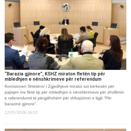
“Barazia gjinore”, KSHZ miraton fletën tip për
mbledhjen e nënshkrimeve për referendum
Komisioneri Shtetëror i Zgjedhjeve miratoi sot kërkesën për
pajisjen me fletë tip për mbledhjen e nënshkrimeve për zhvillimin
e referendumit të përgjithshëm për shfuqizimin e ligjit “Për
barazinë gjinore”.
12/01/2026 16:13