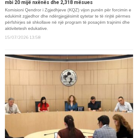
mbi 20 mijë nxënës dhe 2,318 mësues
Komisioni Qendror i Zgjedhjeve (KQZ) vijon punën për forcimin e
edukimit zgjedhor dhe ndërgjegjësimit qytetar te të rinjtë përmes
përfshirjes së shkollave në një program të posaçëm trajnimi dhe
aktivitetesh edukative.
15/07/2026 13:58