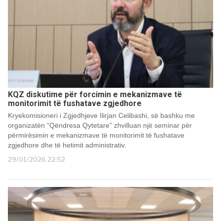
KQZ diskutime për forcimin e mekanizmave të
monitorimit të fushatave zgjedhore
Kryekomisioneri i Zgjedhjeve Ilirjan Celibashi, së bashku me
organizatën “Qëndresa Qytetare” zhvilluan një seminar për
përmirësimin e mekanizmave të monitorimit të fushatave
zgjedhore dhe të hetimit administrativ.
29/01/2026 22:52