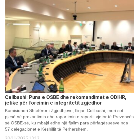
Celibashi: Puna e OSBE dhe rekomandimet e ODIHR,
jetike për forcimin e integritetit zgjedhor
Komisioneri Shtetëror i Zgjedhjeve, Ilirjan Celibashi, mori sot
pjesë në prezantimin dhe raportimin e raportit vjetor të Prezencës
së OSBE-së, ku mbajti edhe një fjalim para përfaqësuesve nga
57 delegacionet e Këshillit të Përhershëm.
20/11/2025 13:12