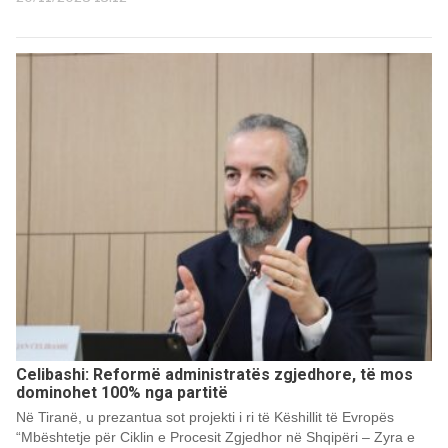
Celibashi: Reformë administratës zgjedhore, të mos
dominohet 100% nga partitë
Në Tiranë, u prezantua sot projekti i ri të Këshillit të Evropës
“Mbështetje për Ciklin e Procesit Zgjedhor në Shqipëri – Zyra e