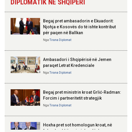
DIPLOMATIK NË SHQIPËRI
Skënderbeut dhe Ismail
gjashtëmujorin e parë 2026
Qemalit”
11:44 07-08-2026
Begaj pret ambasadorin e Ekuadorit:
Turistët e huaj: Durrësi na
Njohja e Kosovës do të ishte kontribut
surprizoi me mikpritjen, plazhet
për paqen në Ballkan
ELISA SPIROPALI
dhe çmimet e favorshme
Kriza e Parlamentit është
Nga
Tirana Diplomat
kriza e Republikës
Parlamentare
09:59 07-08-2026
Hapet për qarkullim një tjetër
Ambasadori i Shqipërisë në Jemen
segment i Korridorit VIII, vijojnë
paraqet Letrat Kredenciale
punimet në Elbasan-Qafë Thanë
Nga
Tirana Diplomat
BAJRAM BEGAJ, PRESIDENTI I REPUBLIKËS
SË SHQIPËRISË
Gëzuar Ditën e Pavarësisë,
Kosovë!
Begaj pret ministrin kroat Grlić-Radman:
Forcim i partneritetit strategjik
Nga
Tirana Diplomat
AMER JUKA
100-vjetori i themelimit të
Hoxha pret sot homologun kroat, në
Urdhrit të Skënderbeut
fokus bashkëpunimi dypalësh