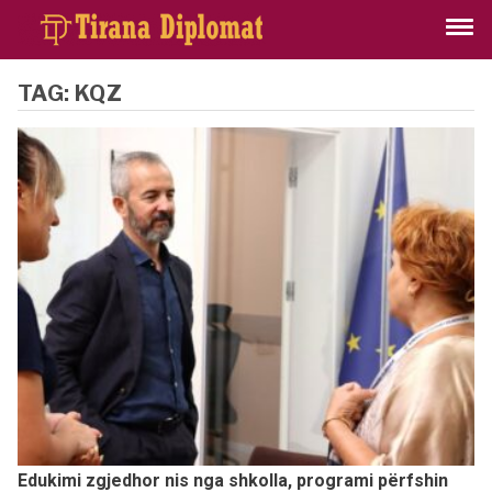
TAG:
KQZ
Edukimi zgjedhor nis nga shkolla, programi përfshin