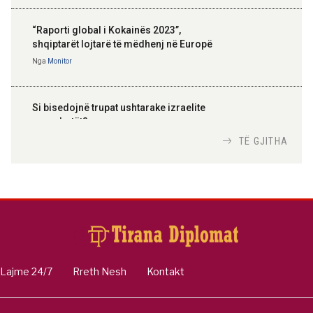
“Raporti global i Kokainës 2023”,
shqiptarët lojtarë të mëdhenj në Europë
Nga
Monitor
Si bisedojnë trupat ushtarake izraelite
me robotët?
Nga
TiranaDiplomat.com
TË GJITHA
Si po e luftojnë terrorizmin shërbimet
inteligjente izraelite
Nga
Or Shalom
Lajme 24/7
Rreth Nesh
Kontakt