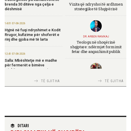
Vizita që ndryshoi të ardhmen
brenda 30 ditëve nga çelja e
strategjike të Shqipërisë
dëshmisë
14:01 07-08-2026
Hyjnë në fuqi ndryshimet e Kodit
Rrugor, kufizime për shoferët e
DR. ARBEN RAMKAJ
rinj dhe gjoba më të larta
Teologu në shoqërinë
shqiptare: ndërmjet formimit
fetar dhe angazhimit publik
12:41 07-08-2026
Salla: Mbështetje më e madhe
për fermerët e bimëve
mjekësore nga programi
“Dyfisho Ndërmarrjen Tënde”
TIRANA DIPLOMAT
TË GJITHA
TË GJITHA
Italia Strategjike — Ku është
Shqipëria?
11:51 07-08-2026
Ekspozita “Fustanella” sjell në
Berat simbolin e identitetit
shqiptar
TIRANA DIPLOMAT
11:45 07-08-2026
“Shqipëria në BE, projekt më i
DITARI
Rritet me 127 miliardë lekë
madh se amaneti i
qarkullimi i bizneseve në