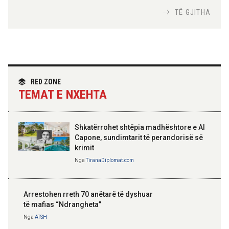
Nga
Tirana Diplomat
TË GJITHA
Hoxha takim me zyrtarë të lartë të DASH:
Angazhim i përbashkët për forcimin e
partneritetit strategjik
Nga
Tirana Diplomat
RED ZONE
TEMAT E NXEHTA
Shkatërrohet shtëpia madhështore e Al
Capone, sundimtarit të perandorisë së
krimit
Nga
TiranaDiplomat.com
Arrestohen rreth 70 anëtarë të dyshuar
të mafias “Ndrangheta”
Nga
ATSH