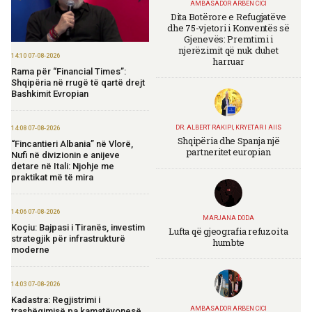
AMBASADOR ARBEN CICI
Dita Botërore e Refugjatëve
dhe 75-vjetori i Konventës së
Gjenevës: Premtimi i
njerëzimit që nuk duhet
14:10 07-08-2026
harruar
Rama për “Financial Times”:
Shqipëria në rrugë të qartë drejt
Bashkimit Evropian
DR. ALBERT RAKIPI, KRYETAR I AIIS
14:08 07-08-2026
Shqipëria dhe Spanja një
“Fincantieri Albania” në Vlorë,
partneritet europian
Nufi në divizionin e anijeve
detare në Itali: Njohje me
praktikat më të mira
14:06 07-08-2026
MARJANA DODA
Koçiu: Bajpasi i Tiranës, investim
Lufta që gjeografia refuzoi ta
strategjik për infrastrukturë
humbte
moderne
14:03 07-08-2026
Kadastra: Regjistrimi i
AMBASADOR ARBEN CICI
trashëgimisë pa kamatëvonesë