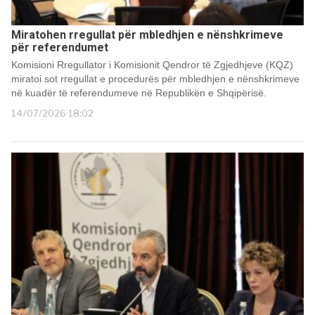
Miratohen rregullat për mbledhjen e nënshkrimeve
për referendumet
Komisioni Rregullator i Komisionit Qendror të Zgjedhjeve (KQZ)
miratoi sot rregullat e procedurës për mbledhjen e nënshkrimeve
në kuadër të referendumeve në Republikën e Shqipërisë.
14/07/2026 18:02