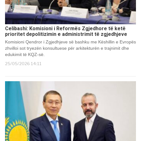
Celibashi: Komisioni i Reformës Zgjedhore të ketë
prioritet depolitizimin e administrimit të zgjedhjeve
Komisioni Qendror i Zgjedhjeve së bashku me Këshillin e Evropës
zhvilloi sot tryezën konsultuese për arkitekturën e trajnimit dhe
edukimit të KQZ-së.
25/05/2026 14:11