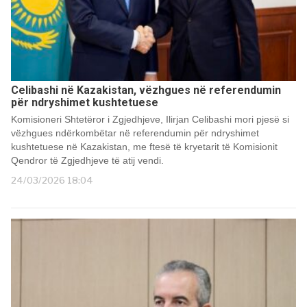
Celibashi në Kazakistan, vëzhgues në referendumin
për ndryshimet kushtetuese
Komisioneri Shtetëror i Zgjedhjeve, Ilirjan Celibashi mori pjesë si
vëzhgues ndërkombëtar në referendumin për ndryshimet
kushtetuese në Kazakistan, me ftesë të kryetarit të Komisionit
Qendror të Zgjedhjeve të atij vendi.
24/03/2026 18:04