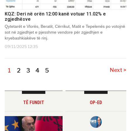
KQZ: Deri në orën 12:00 kanë votuar 11.02% e
zgjedhësve
Qytetarët e Vlorës, Beratit, Cërrikut, Matit e Tepelenës po votojnë
sot në zgjedhjet e pjesshme vendore për zgjedhjen e
kryebashkiakëve të rinj.
09/11/2025 12:35
1
2
3
4
5
Next >
TË FUNDIT
OP-ED