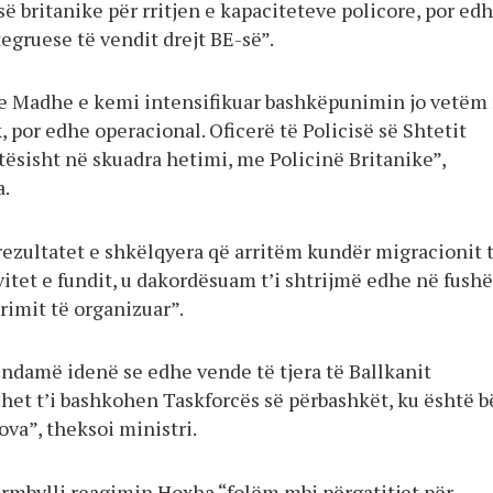
së britanike për rritjen e kapaciteteve policore, por ed
egruese të vendit drejt BE-së”.
e Madhe e kemi intensifikuar bashkëpunimin jo vetëm
k, por edhe operacional. Oficerë të Policisë së Shtetit
ësisht në skuadra hetimi, me Policinë Britanike”,
a.
rezultatet e shkëlqyera që arritëm kundër migracionit 
itet e fundit, u dakordësuam t’i shtrijmë edhe në fush
rimit të organizuar”.
ndamë idenë se edhe vende të tjera të Ballkanit
het t’i bashkohen Taskforcës së përbashkët, ku është b
va”, theksoi ministri.
ërmbylli reagimin Hoxha “folëm mbi përgatitjet për