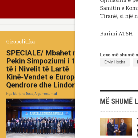
Samitin e Komi
Tiranë, si një 
Burimi ATSH
Gjeopolitika
SPECIALE/ Mbahet në
Lexo më shumë 
Pekin Simpoziumi i 10-
Ervin Hoxha
të i Nivelit të Lartë
Kinë-Vendet e Europës
Qendrore dhe Lindore
Nga
Marjana Doda, Argumentum.al
MË SHUMË 