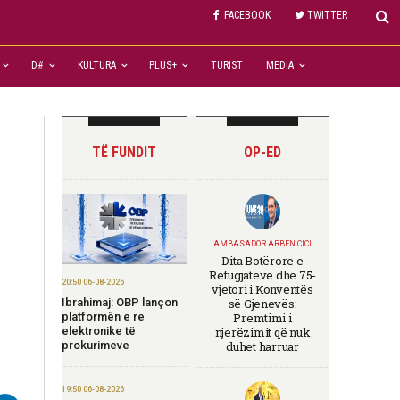
FACEBOOK
TWITTER
D#
KULTURA
PLUS+
TURIST
MEDIA
TË FUNDIT
OP-ED
AMBASADOR ARBEN CICI
Dita Botërore e
Refugjatëve dhe 75-
20:50 06-08-2026
vjetori i Konventës
Ibrahimaj: OBP lançon
së Gjenevës:
platformën e re
Premtimi i
elektronike të
njerëzimit që nuk
prokurimeve
duhet harruar
19:50 06-08-2026