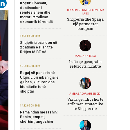
Koçiu: Elbasani,
destinacion i
DR. ALBERT RAKIPI, KRYETAR
rëndësishëm dhe
I AIIS
motor i zhvillimit
Shqipëria dhe Spanja
ekonomik të vendit
një partneritet
europian
16:51 06-08-2026
Shqipëria avancon në
zbatimin e Planit të
Rritjes të BE-së
MARJANA DODA
Lufta që gjeografia
refuzoi ta humbte
15:53 06-08-2026
Begaj në panairin në
Ulqin: Libri mban gjallë
gjuhën, kulturën dhe
identitetin tonë
shqiptar
AMBASADOR ARBEN CICI
Vizita që ndryshoi të
ardhmen strategjike
14:32 06-08-2026
të Shqipërisë
Rama ndan mesazhin:
Besim, empati,
shërbim, angazhim