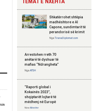
TEMAT E NXEHTA
Nga
Tirana Diplomat
Shkatërrohet shtëpia
Hoxha takim me
madhështore e Al
zyrtarë të lartë të
Capone, sundimtarit të
DASH: Angazhim i
perandorisë së krimit
përbashkët për
Nga
TiranaDiplomat.com
forcimin e partneritetit
strategjik
Nga
Tirana Diplomat
Arrestohen rreth 70
anëtarë të dyshuar të
mafias “Ndrangheta”
Nga
ATSH
“Raporti global i
Kokainës 2023”,
e
shqiptarët lojtarë të
mëdhenj në Europë
min
Nga
Monitor