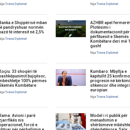
Nga
Tirana Diplomat
Nga
Tirana Diplomat
Banka e Shqipërisë mban
AZHBR apel fermerë
të pandryshuar normën
Plotësimi i
bazë të interesit në 2,5%
dokumentacionit për
përfituesit e Skemës
Nga
Tirana Diplomat
Kombëtare deri më 
gusht
Nga
Tirana Diplomat
Koçiu: 33 shoqëri të
Kumbaro: Mbyllja e
bashkëpunimit bujqësor,
kapitullit 25 konfirm
mbështetje 100% përmes
progresin në kërkim
Skemës Kombëtare
shkencor dhe integr
europian
Nga
Tirana Diplomat
Nga
Tirana Diplomat
Rama: Avioni i parë
Model i ri publik për
zjarrfikës nis
menaxhimin e
operacionet, forcë e
shërbimeve mbështe
shtuar për përballimin e
shëndetësore, Sala: