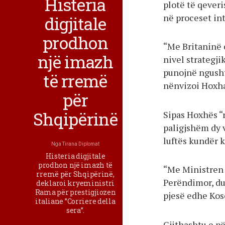
Histeria
plotë të qeveri
në proceset int
digjitale
prodhon
“Me Britaninë 
një imazh
nivel strategji
punojnë ngusht
të rremë
nënvizoi Hoxh
për
Shqipërinë
Sipas Hoxhës “
paligjshëm dy v
luftës kundër k
Nga
Tirana Diplomat
Histeria digjitale
prodhon një imazh të
“Me Ministren 
rremë për Shqipërinë,
Perëndimor, du
deklaroi kryeministri
Rama për prestigjiozen
pjesë edhe Koso
italiane ”Corriere della
sera”.
Gjithashtu e p