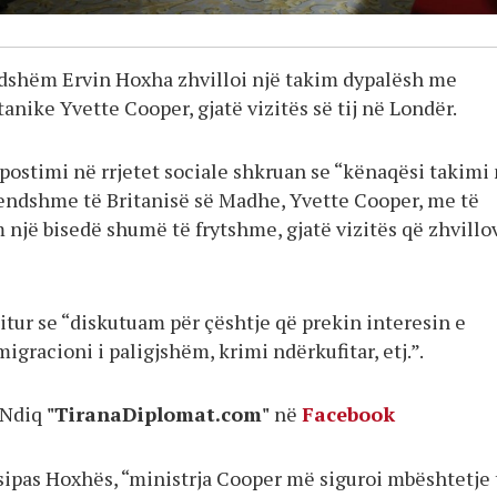
ndshëm Ervin Hoxha zhvilloi një takim dypalësh me
nike Yvette Cooper, gjatë vizitës së tij në Londër.
postimi në rrjetet sociale shkruan se “kënaqësi takimi
endshme të Britanisë së Madhe, Yvette Cooper, me të
 një bisedë shumë të frytshme, gjatë vizitës që zhvillo
itur se “diskutuam për çështje që prekin interesin e
migracioni i paligjshëm, krimi ndërkufitar, etj.”.
Ndiq
"TiranaDiplomat.com"
në
Facebook
 sipas Hoxhës, “ministrja Cooper më siguroi mbështetje 