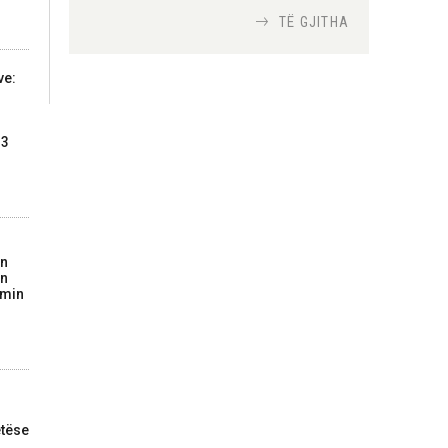
TË GJITHA
Si bisedojnë trupat
ushtarake izraelite me
ve:
robotët?
Nga
TiranaDiplomat.com
13
Si po e luftojnë
terrorizmin shërbimet
inteligjente izraelite
Nga
Or Shalom
on
in
imin
tëse