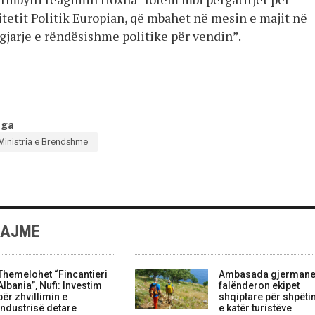
tetit Politik Europian, që mbahet në mesin e majit në
ngjarje e rëndësishme politike për vendin”.
nga
Ministria e Brendshme
LAJME
Themelohet “Fincantieri
Ambasada gjerman
Albania”, Nufi: Investim
falënderon ekipet
për zhvillimin e
shqiptare për shpëti
industrisë detare
e katër turistëve