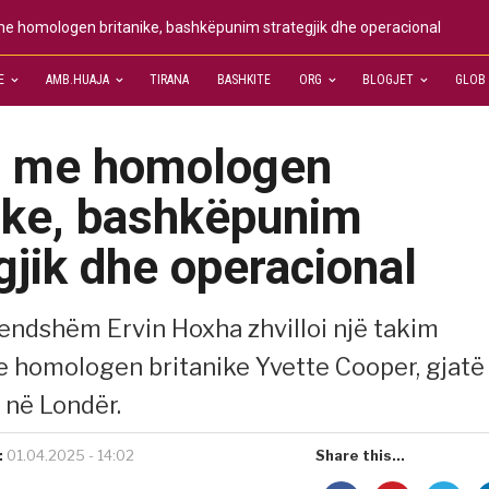
e homologen britanike, bashkëpunim strategjik dhe operacional
E
AMB.HUAJA
TIRANA
BASHKITE
ORG
BLOGJET
GLOB
 me homologen
nike, bashkëpunim
gjik dhe operacional
Brendshëm Ervin Hoxha zhvilloi një takim
 homologen britanike Yvette Cooper, gjatë
j në Londër.
:
01.04.2025 - 14:02
Share this...