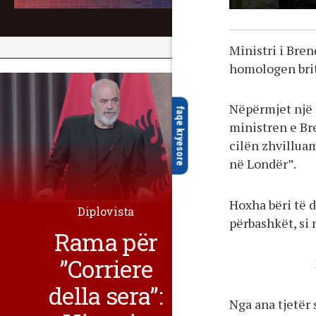
Ministri i Bre
homologen brita
Nëpërmjet një 
faqe kryesore
ministren e Br
cilën zhvilluam
në Londër”.
Hoxha bëri të d
Diplovista
përbashkët, si 
Rama për
”Corriere
della sera”:
Nga ana tjetër