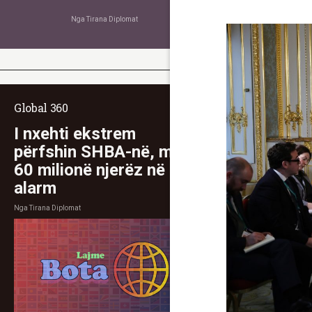
Nga
Tirana Diplomat
Global 360
I nxehti ekstrem
përfshin SHBA-në, mbi
60 milionë njerëz në
alarm
Nga
Tirana Diplomat