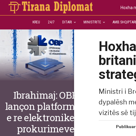
Hoxha m
KREU
24/7
DITARI
MINISTRITE
AMB.SHQIPTAR
Hoxha
brita
strate
Ministri i 
Ibrahimaj: OBP
dypalësh me
lançon platformën
vizitës së ti
e re elektronike të
prokurimeve
Publikuar