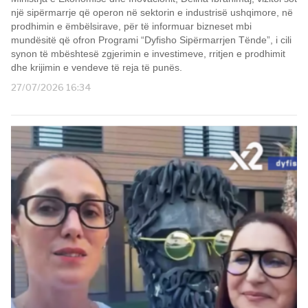
një sipërmarrje që operon në sektorin e industrisë ushqimore, në
prodhimin e ëmbëlsirave, për të informuar bizneset mbi
mundësitë që ofron Programi “Dyfisho Sipërmarrjen Tënde”, i cili
synon të mbështesë zgjerimin e investimeve, rritjen e prodhimit
dhe krijimin e vendeve të reja të punës.
27/07/2026 16:34