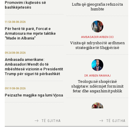
Promovim i kujtesës së
Lufta që gjeografia refuzoi ta
bashkëjetesës
humbte
11:56 08-08-2026
Për herë të parë, Forcat e
Armatosura me mjete taktike
AMBASADOR ARBEN CICI
“Made in Albania”
Vizita që ndryshoi të ardhmen
strategjike të Shqipërisë
09:24 08-08-2026
Ambasada amerikane:
Ambasadori Wendt do të
mbështesë vizionin e Presidentit
Trump për siguri të përbashkët
DR. ARBEN RAMKAJ
Teologu në shoqërinë
shqiptare: ndërmjet formimit
09:19 08-08-2026
fetar dhe angazhimit publik
Peizazhe magjike nga lumi Vjosa
20:26 07-08-2026
Forcat Tokësore vijojnë
TIRANA DIPLOMAT
TË GJITHA
TË GJITHA
ndërhyrjet në Mallakastër dhe
Italia Strategjike — Ku është
Klos për izolimin e zjarreve
Shqipëria?