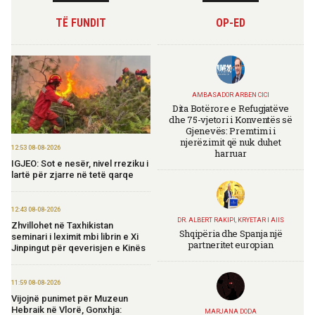
TË FUNDIT
OP-ED
AMBASADOR ARBEN CICI
Dita Botërore e Refugjatëve
dhe 75-vjetori i Konventës së
Gjenevës: Premtimi i
njerëzimit që nuk duhet
12:53 08-08-2026
harruar
IGJEO: Sot e nesër, nivel rreziku i
lartë për zjarre në tetë qarqe
12:43 08-08-2026
DR. ALBERT RAKIPI, KRYETAR I AIIS
Zhvillohet në Taxhikistan
Shqipëria dhe Spanja një
seminari i leximit mbi librin e Xi
partneritet europian
Jinpingut për qeverisjen e Kinës
11:59 08-08-2026
Vijojnë punimet për Muzeun
Hebraik në Vlorë, Gonxhja:
MARJANA DODA