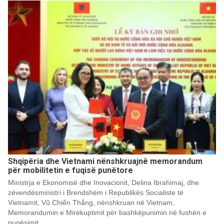
Shqipëria dhe Vietnami nënshkruajnë memorandum
për mobilitetin e fuqisë punëtore
Ministrja e Ekonomisë dhe Inovacionit, Delina Ibrahimaj, dhe
zëvendësministri i Brendshëm i Republikës Socialiste të
Vietnamit, Vũ Chiến Thắng, nënshkruan në Vietnam,
Memorandumin e Mirëkuptimit për bashkëpunimin në fushën e
punësimit