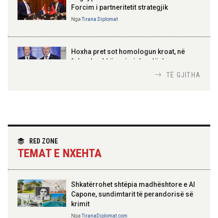
Forcim i partneritetit strategjik
Nga
Tirana Diplomat
AMER JUKA
100-vjetori i themelimit të
Hoxha pret sot homologun kroat, në
Urdhrit të Skënderbeut
fokus bashkëpunimi dypalësh
Nga
Tirana Diplomat
TË GJITHA
Hoxha takim me zyrtarë të lartë të DASH:
Angazhim i përbashkët për forcimin e
partneritetit strategjik
Nga
Tirana Diplomat
RED ZONE
TEMAT E NXEHTA
Shkatërrohet shtëpia madhështore e Al
Capone, sundimtarit të perandorisë së
krimit
Nga
TiranaDiplomat.com