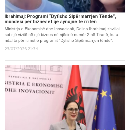
Ibrahimaj: Programi “Dyfisho Sipërmarrjen Tënde”,
mundësi për bizneset që synojnë të rriten
Ministrja e Ekonomisë dhe Inovacionit, Delina Ibrahimaj zhvilloi
sot një vizitë në një biznes në njësinë numër 2 në Tiranë, ku u
ndal te përfitimet e programit “Dyfisho Sipërmarrjen tënde”.
23/07/2026 21:34