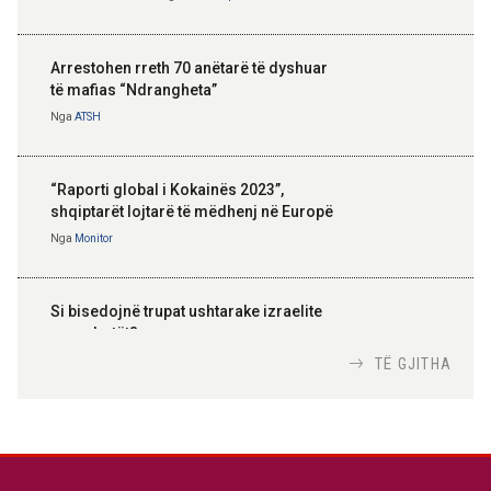
Arrestohen rreth 70 anëtarë të dyshuar
të mafias “Ndrangheta”
Nga
ATSH
“Raporti global i Kokainës 2023”,
shqiptarët lojtarë të mëdhenj në Europë
Nga
Monitor
Si bisedojnë trupat ushtarake izraelite
me robotët?
Nga
TiranaDiplomat.com
TË GJITHA
Si po e luftojnë terrorizmin shërbimet
inteligjente izraelite
Nga
Or Shalom