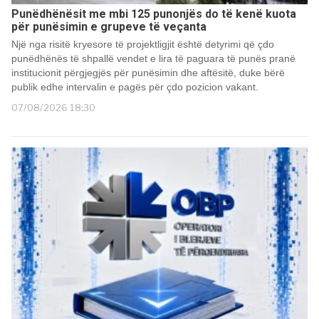
Punëdhënësit me mbi 125 punonjës do të kenë kuota
për punësimin e grupeve të veçanta
Një nga risitë kryesore të projektligjit është detyrimi që çdo
punëdhënës të shpallë vendet e lira të paguara të punës pranë
institucionit përgjegjës për punësimin dhe aftësitë, duke bërë
publik edhe intervalin e pagës për çdo pozicion vakant.
07/08/2026 18:30