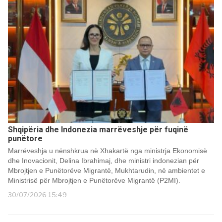
Shqipëria dhe Indonezia marrëveshje për fuqinë
punëtore
Marrëveshja u nënshkrua në Xhakartë nga ministrja Ekonomisë
dhe Inovacionit, Delina Ibrahimaj, dhe ministri indonezian për
Mbrojtjen e Punëtorëve Migrantë, Mukhtarudin, në ambientet e
Ministrisë për Mbrojtjen e Punëtorëve Migrantë (P2MI).
30/07/2026 15:49