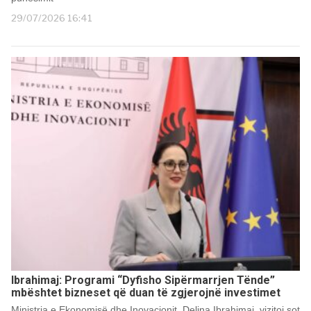
29/07/2026 16:41
Ibrahimaj: Programi “Dyfisho Sipërmarrjen Tënde”
mbështet bizneset që duan të zgjerojnë investimet
Ministrja e Ekonomisë dhe Inovacionit, Delina Ibrahimaj, vizitoi sot