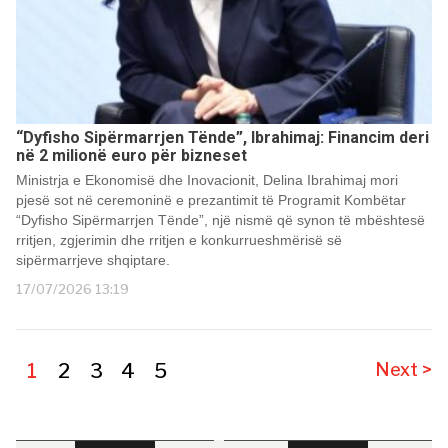
“Dyfisho Sipërmarrjen Tënde”, Ibrahimaj: Financim deri
në 2 milionë euro për bizneset
Ministrja e Ekonomisë dhe Inovacionit, Delina Ibrahimaj mori
pjesë sot në ceremoninë e prezantimit të Programit Kombëtar
“Dyfisho Sipërmarrjen Tënde”, një nismë që synon të mbështesë
rritjen, zgjerimin dhe rritjen e konkurrueshmërisë së
sipërmarrjeve shqiptare.
17/07/2026 13:19
1
2
3
4
5
Next >