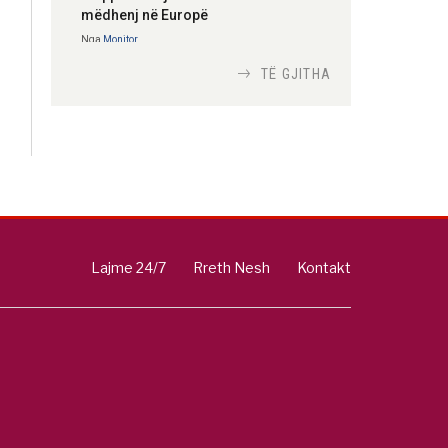
mëdhenj në Europë
Nga
Monitor
TË GJITHA
Si bisedojnë trupat
ushtarake izraelite me
robotët?
Nga
TiranaDiplomat.com
Si po e luftojnë
terrorizmin shërbimet
Lajme 24/7
Rreth Nesh
Kontakt
inteligjente izraelite
Nga
Or Shalom