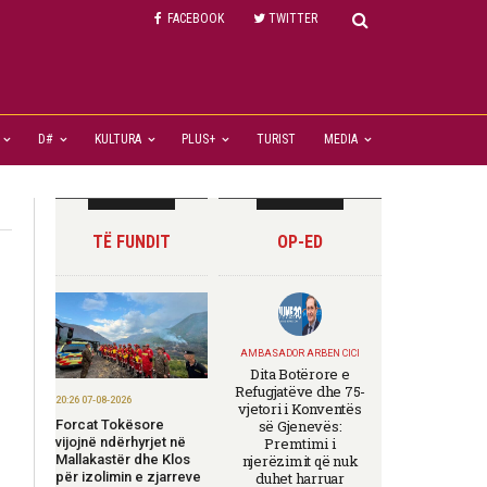
FACEBOOK
TWITTER
D#
KULTURA
PLUS+
TURIST
MEDIA
TË FUNDIT
OP-ED
AMBASADOR ARBEN CICI
Dita Botërore e
Refugjatëve dhe 75-
20:26 07-08-2026
vjetori i Konventës
Forcat Tokësore
së Gjenevës:
vijojnë ndërhyrjet në
Premtimi i
Mallakastër dhe Klos
njerëzimit që nuk
për izolimin e zjarreve
duhet harruar