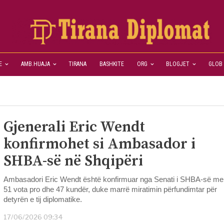
E
AMB.HUAJA
TIRANA
BASHKITE
ORG
BLOGJET
GLOB
Gjenerali Eric Wendt
konfirmohet si Ambasador i
SHBA-së në Shqipëri
Ambasadori Eric Wendt është konfirmuar nga Senati i SHBA-së me
51 vota pro dhe 47 kundër, duke marrë miratimin përfundimtar për
detyrën e tij diplomatike.
17/06/2026 09:34