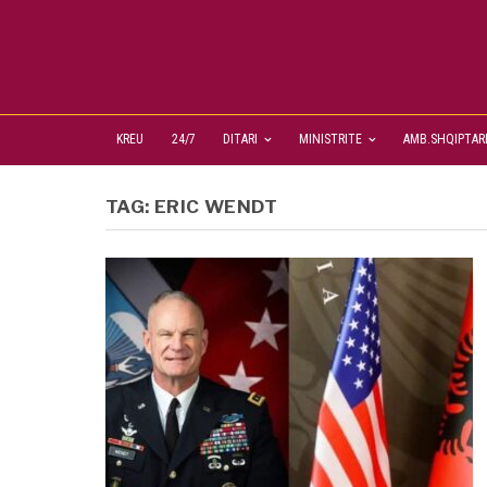
KREU
24/7
DITARI
MINISTRITE
AMB.SHQIPTAR
TAG:
ERIC WENDT