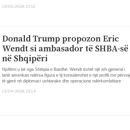
19/05/2026 22:12
Donald Trump propozon Eric
Wendt si ambasador të SHBA-së
në Shqipëri
Njoftimi u bë nga Shtëpia e Bardhë. Wendt është një ish-gjeneral i
lartë amerikan ndërsa figura e tij konsiderohet e një profili me përvoj
të gjerë në diplomaci ushtarake dhe operacione ndërkombëtare
13/04/2026 23:14