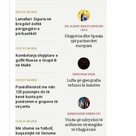
20:22 07-08-2026
Lamallari: Siguria në
bregdet është
DR. ALBERT RAKIPI, KRYETAR
përgjegjësi e
I AIIS
përbashkët
Shqipëria dhe Spanja
një partneritet
europian
19:27 07-08-2026
Kombëtarja shqiptare e
golfit fituese e Grupit B
në Maltë
MARJANA DODA
Lufta që gjeografia
18:30 07-08-2026
refuzoi ta humbte
Punëdhënësit me mbi
125 punonjës do të
kenë kuota për
punësimin e grupeve të
veçanta
AMBASADOR ARBEN CICI
Vizita që ndryshoi të
16:35 07-08-2026
ardhmen strategjike
Më shumë se futboll,
të Shqipërisë
kuqezinjtë në Genuine