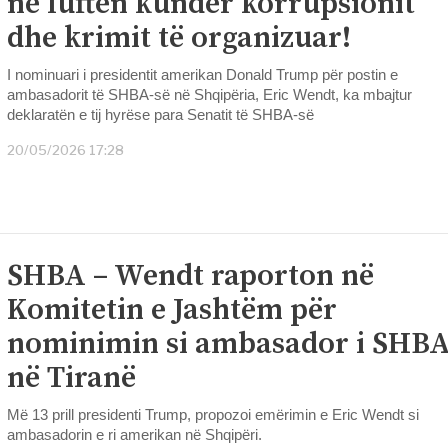
në luftën kundër korrupsionit
dhe krimit të organizuar!
I nominuari i presidentit amerikan Donald Trump për postin e
ambasadorit të SHBA-së në Shqipëria, Eric Wendt, ka mbajtur
deklaratën e tij hyrëse para Senatit të SHBA-së
20/05/2026 17:28
SHBA – Wendt raporton në
Komitetin e Jashtëm për
nominimin si ambasador i SHB
në Tiranë
Më 13 prill presidenti Trump, propozoi emërimin e Eric Wendt si
ambasadorin e ri amerikan në Shqipëri.