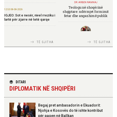
DR. ARBEN RAMKAJ
Teologu në shoqërinë
12:53 08-08-2026
shqiptare: ndërmjet formimit
fetar dhe angazhimit publik
IGJEO: Sot e nesër, nivel rreziku i
lartë për zjarre në tetë qarqe
12:43 08-08-2026
Zhvillohet në Taxhikistan
TIRANA DIPLOMAT
TË GJITHA
TË GJITHA
seminari i leximit mbi librin e Xi
Italia Strategjike — Ku është
Jinpingut për qeverisjen e Kinës
Shqipëria?
11:56 08-08-2026
Për herë të parë, Forcat e
Armatosura me mjete taktike
“Made in Albania”
TIRANA DIPLOMAT
“Shqipëria në BE, projekt më i
DITARI
madh se amaneti i
DIPLOMATIK NË SHQIPËRI
Skënderbeut dhe Ismail
09:24 08-08-2026
Qemalit”
Ambasada amerikane:
Ambasadori Wendt do të
mbështesë vizionin e Presidentit
Begaj pret ambasadorin e Ekuadorit:
Trump për siguri të përbashkët
Njohja e Kosovës do të ishte kontribut
për paqen në Ballkan
ELISA SPIROPALI