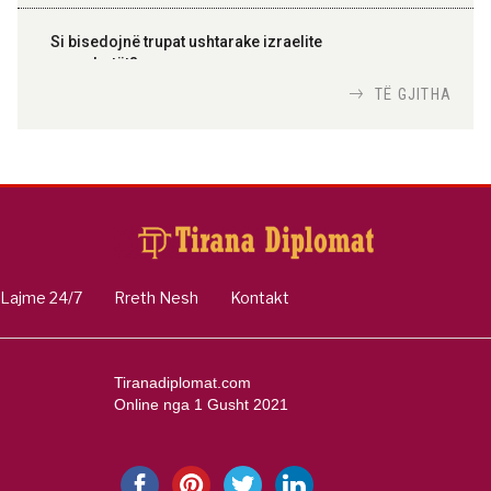
Si bisedojnë trupat ushtarake izraelite
me robotët?
Nga
TiranaDiplomat.com
TË GJITHA
Si po e luftojnë terrorizmin shërbimet
inteligjente izraelite
Nga
Or Shalom
Lajme 24/7
Rreth Nesh
Kontakt
Tiranadiplomat.com
Online nga 1 Gusht 2021