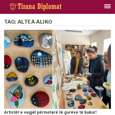
TAG:
ALTEA ALIKO
Artistët e vegjël përmetarë të gurëve të bukur!