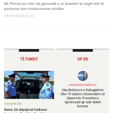
Në Përmet po rritet një gjeneratë e re artistësh të vegjël dhe të
pasionuar pas instalacioneve artistike.
09/04/2023 10:33
TË FUNDIT
OP-ED
AMBASADOR ARBEN CICI
Dita Botërore e Refugjatëve
dhe 75-vjetori i Konventës së
Gjenevës: Premtimi i
njerëzimit që nuk duhet
18:03 08-08-2026
harruar
Rama: Së shpejti në funksion