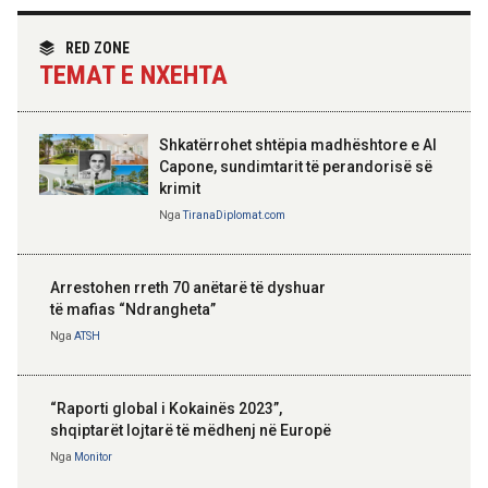
partneritetit strategjik
Nga
Tirana Diplomat
RED ZONE
TEMAT E NXEHTA
Shkatërrohet shtëpia madhështore e Al
Capone, sundimtarit të perandorisë së
krimit
Nga
TiranaDiplomat.com
Arrestohen rreth 70 anëtarë të dyshuar
të mafias “Ndrangheta”
Nga
ATSH
“Raporti global i Kokainës 2023”,
shqiptarët lojtarë të mëdhenj në Europë
Nga
Monitor