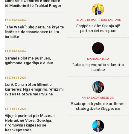
kamerat e Qendrës Kombëtare
të Monitorimit të Trafikut Rrugor
DR. ALBERT RAKIPI, KRYETAR I AIIS
17:57 08-08-2026
Shqipëria dhe Spanja një
“The Week”: Shqipëria, në krye të
partneritet europian
listës së destinacioneve të lira
turistike
14:57 08-08-2026
Saranda plot me pushues,
MARJANA DODA
gjithmonë zgjedhja e duhur
Lufta që gjeografia refuzoi ta
humbte
13:57 08-08-2026
Lorik Cana rrëfen fillimet e
karrierës: Nga emigrimi, refuzimi
i vizës te prova me PSG-në
AMBASADOR ARBEN CICI
Vizita që ndryshoi të ardhmen
strategjike të Shqipërisë
13:19 08-08-2026
Vijojnë punimet për Muzeun
Hebraik në Vlorë, Gonxhja:
Promovim i kujtesës së
bashkëjetesës