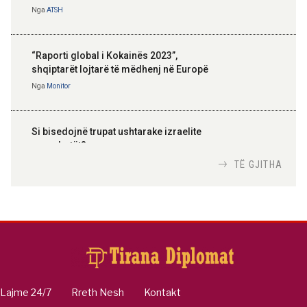
Nga
ATSH
“Raporti global i Kokainës 2023”,
shqiptarët lojtarë të mëdhenj në Europë
Nga
Monitor
Si bisedojnë trupat ushtarake izraelite
me robotët?
Nga
TiranaDiplomat.com
TË GJITHA
Si po e luftojnë terrorizmin shërbimet
inteligjente izraelite
Nga
Or Shalom
Lajme 24/7
Rreth Nesh
Kontakt