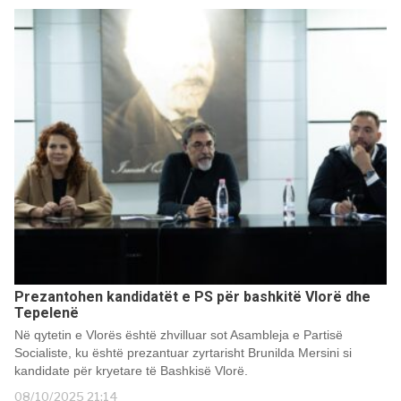
Prezantohen kandidatët e PS për bashkitë Vlorë dhe
Tepelenë
Në qytetin e Vlorës është zhvilluar sot Asambleja e Partisë
Socialiste, ku është prezantuar zyrtarisht Brunilda Mersini si
kandidate për kryetare të Bashkisë Vlorë.
08/10/2025 21:14