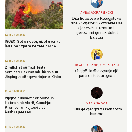
AMBASADOR ARBEN CICI
Dita Botërore e Refugjatëve
dhe 75-vjetori i Konventës së
Gjenevës: Premtimi i
njerëzimit që nuk duhet
12:53 08-08-2026
harruar
IGJEO: Sot e nesër, nivel rreziku i
lartë për zjarre në tetë qarqe
12:43 08-08-2026
DR. ALBERT RAKIPI, KRYETAR I AIIS
Zhvillohet në Taxhikistan
Shqipëria dhe Spanja një
seminari i leximit mbi librin e Xi
partneritet europian
Jinpingut për qeverisjen e Kinës
11:59 08-08-2026
Vijojnë punimet për Muzeun
Hebraik në Vlorë, Gonxhja:
MARJANA DODA
Promovim i kujtesës së
Lufta që gjeografia refuzoi ta
bashkëjetesës
humbte
11:56 08-08-2026