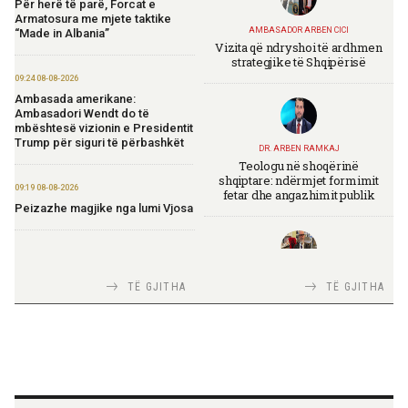
Për herë të parë, Forcat e
Armatosura me mjete taktike
AMBASADOR ARBEN CICI
“Made in Albania”
Vizita që ndryshoi të ardhmen
strategjike të Shqipërisë
09:24 08-08-2026
Ambasada amerikane:
Ambasadori Wendt do të
mbështesë vizionin e Presidentit
Trump për siguri të përbashkët
DR. ARBEN RAMKAJ
Teologu në shoqërinë
shqiptare: ndërmjet formimit
09:19 08-08-2026
fetar dhe angazhimit publik
Peizazhe magjike nga lumi Vjosa
20:26 07-08-2026
Forcat Tokësore vijojnë
TIRANA DIPLOMAT
TË GJITHA
TË GJITHA
ndërhyrjet në Mallakastër dhe
Italia Strategjike — Ku është
Klos për izolimin e zjarreve
Shqipëria?
20:22 07-08-2026
Lamallari: Siguria në bregdet
është përgjegjësi e përbashkët
TIRANA DIPLOMAT