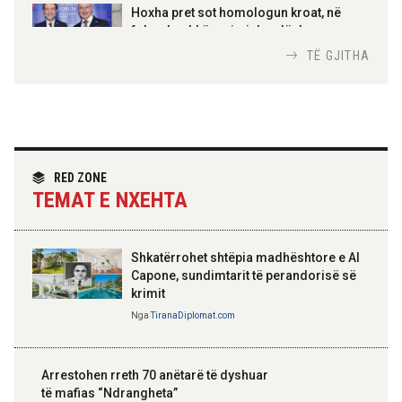
100-vjetori i themelimit të
Hoxha pret sot homologun kroat, në
Urdhrit të Skënderbeut
fokus bashkëpunimi dypalësh
Nga
Tirana Diplomat
TË GJITHA
Hoxha takim me zyrtarë të lartë të DASH:
Angazhim i përbashkët për forcimin e
partneritetit strategjik
Nga
Tirana Diplomat
RED ZONE
TEMAT E NXEHTA
Shkatërrohet shtëpia madhështore e Al
Capone, sundimtarit të perandorisë së
krimit
Nga
TiranaDiplomat.com
Arrestohen rreth 70 anëtarë të dyshuar
të mafias “Ndrangheta”