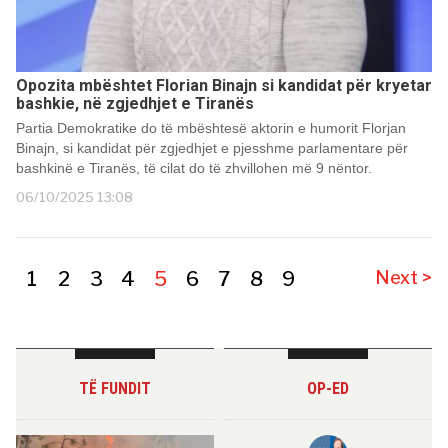
Opozita mbështet Florian Binajn si kandidat për kryetar
bashkie, në zgjedhjet e Tiranës
Partia Demokratike do të mbështesë aktorin e humorit Florjan
Binajn, si kandidat për zgjedhjet e pjesshme parlamentare për
bashkinë e Tiranës, të cilat do të zhvillohen më 9 nëntor.
06/10/2025 13:08
1
2
3
4
5
6
7
8
9
Next >
TË FUNDIT
OP-ED