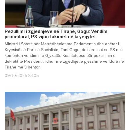
Pezullimi i zgjedhjeve në Tiranë, Gogu: Vendim
procedural, PS vijon takimet në kryeqytet
Ministri i Shtetit për Marrëdhëniet me Parlamentin dhe anëtar i
Kryesisë së Partisë Socialiste, Toni Gogu, deklaroi sot se PS nuk
komenton vendimin e Gjykatës Kushtetuese për pezullimin e
dekretit të Presidentit lidhur me zgjedhjet e pjesshme vendore në
Tiranë më 9 nëntor.
09/10/2025 23:05