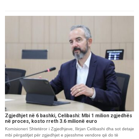
Zgjedhjet në 6 bashki, Celibashi: Mbi 1 milion zgjedhës
në proces, kosto rreth 3.6 milionë euro
Komisioneri Shtetëror i Zgjedhjeve, Ilirjan Celibashi dha sot detaje
mbi përgatitjet për zgjedhjet e pjesshme vendore që do të