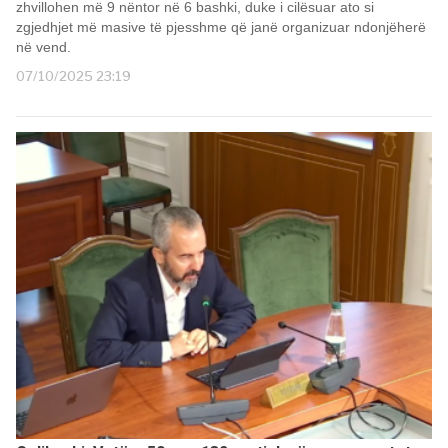
zhvillohen më 9 nëntor në 6 bashki, duke i cilësuar ato si
zgjedhjet më masive të pjesshme që janë organizuar ndonjëherë
në vend.
07/10/2025 23:19