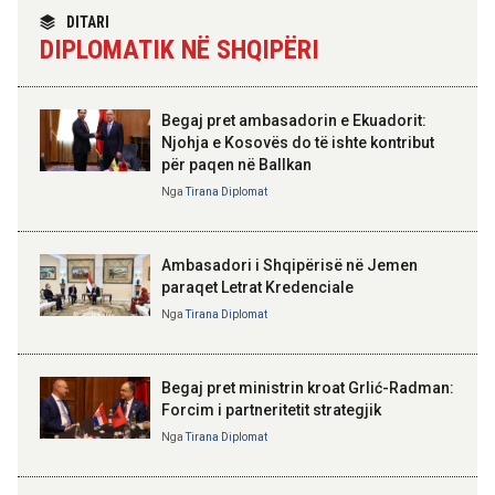
“Shqipëria në BE, projekt më i
DITARI
madh se amaneti i
19:27 07-08-2026
DIPLOMATIK NË SHQIPËRI
Skënderbeut dhe Ismail
Kombëtarja shqiptare e golfit
Qemalit”
fituese e Grupit B në Maltë
Begaj pret ambasadorin e Ekuadorit:
18:30 07-08-2026
Njohja e Kosovës do të ishte kontribut
Punëdhënësit me mbi 125
për paqen në Ballkan
punonjës do të kenë kuota për
ELISA SPIROPALI
punësimin e grupeve të veçanta
Kriza e Parlamentit është
Nga
Tirana Diplomat
kriza e Republikës
Parlamentare
Ambasadori i Shqipërisë në Jemen
paraqet Letrat Kredenciale
Nga
Tirana Diplomat
BAJRAM BEGAJ, PRESIDENTI I REPUBLIKËS
SË SHQIPËRISË
Gëzuar Ditën e Pavarësisë,
Kosovë!
Begaj pret ministrin kroat Grlić-Radman:
Forcim i partneritetit strategjik
Nga
Tirana Diplomat
AMER JUKA