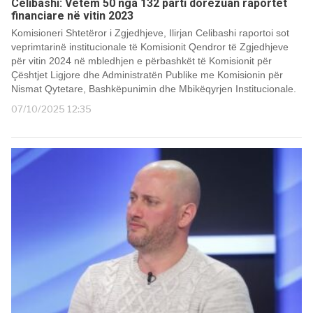
Celibashi: Vetëm 50 nga 132 parti dorëzuan raportet
financiare në vitin 2023
Komisioneri Shtetëror i Zgjedhjeve, Ilirjan Celibashi raportoi sot
veprimtarinë institucionale të Komisionit Qendror të Zgjedhjeve
për vitin 2024 në mbledhjen e përbashkët të Komisionit për
Çështjet Ligjore dhe Administratën Publike me Komisionin për
Nismat Qytetare, Bashkëpunimin dhe Mbikëqyrjen Institucionale.
07/10/2025 12:35