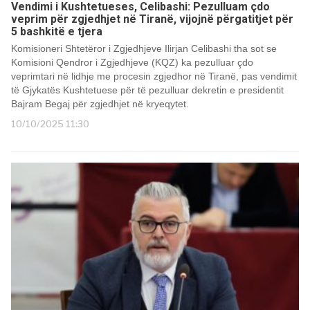
Vendimi i Kushtetueses, Celibashi: Pezulluam çdo
veprim për zgjedhjet në Tiranë, vijojnë përgatitjet për
5 bashkitë e tjera
Komisioneri Shtetëror i Zgjedhjeve Ilirjan Celibashi tha sot se
Komisioni Qendror i Zgjedhjeve (KQZ) ka pezulluar çdo
veprimtari në lidhje me procesin zgjedhor në Tiranë, pas vendimit
të Gjykatës Kushtetuese për të pezulluar dekretin e presidentit
Bajram Begaj për zgjedhjet në kryeqytet.
10/10/2025 11:30