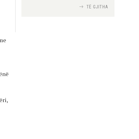
TË GJITHA
Si bisedojnë trupat
ushtarake izraelite me
robotët?
Nga
TiranaDiplomat.com
 me
Si po e luftojnë
terrorizmin shërbimet
inteligjente izraelite
hënë
Nga
Or Shalom
ëri,