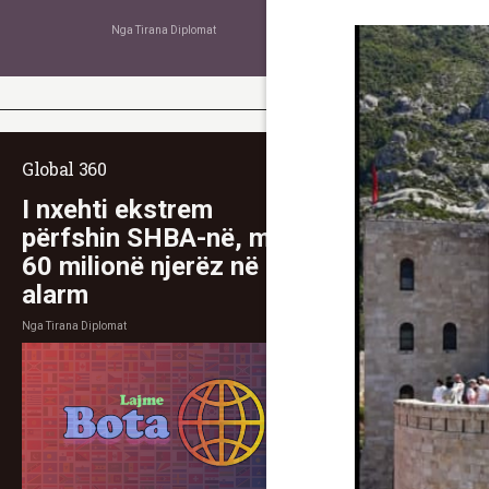
Nga
Tirana Diplomat
Global 360
I nxehti ekstrem
përfshin SHBA-në, mbi
60 milionë njerëz në
alarm
Nga
Tirana Diplomat