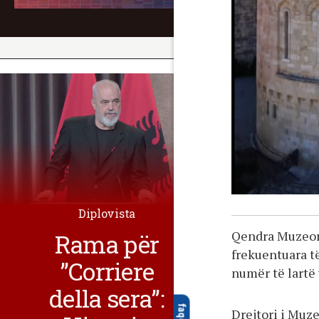
Diplovista
Qendra Muzeore
Rama për
frekuentuara të
”Corriere
numër të lartë 
della sera”:
Drejtori i Muz