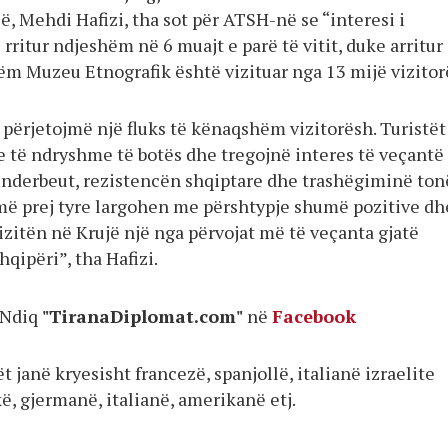
ë, Mehdi Hafizi, tha sot për ATSH-në se “interesi i
 rritur ndjeshëm në 6 muajt e parë të vitit, duke arritur
ëm Muzeu Etnografik është vizituar nga 13 mijë vizitor
 përjetojmë një fluks të kënaqshëm vizitorësh. Turistët
e të ndryshme të botës dhe tregojnë interes të veçantë
ënderbeut, rezistencën shqiptare dhe trashëgiminë ton
më prej tyre largohen me përshtypje shumë pozitive dh
izitën në Krujë një nga përvojat më të veçanta gjatë
qipëri”, tha Hafizi.
Ndiq
"TiranaDiplomat.com"
në
Facebook
tët janë kryesisht francezë, spanjollë, italianë izraelite
ë, gjermanë, italianë, amerikanë etj.