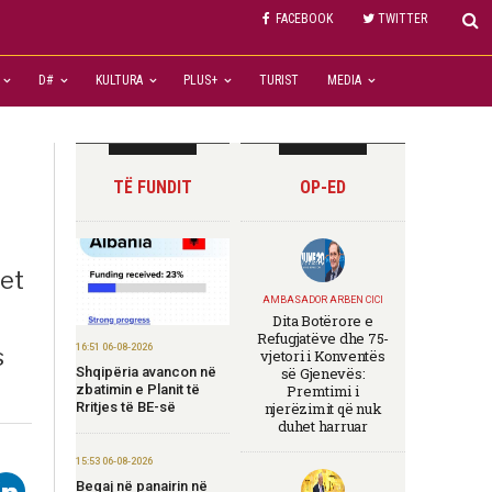
FACEBOOK
TWITTER
D#
KULTURA
PLUS+
TURIST
MEDIA
TË FUNDIT
OP-ED
net
AMBASADOR ARBEN CICI
Dita Botërore e
Refugjatëve dhe 75-
16:51 06-08-2026
s
vjetori i Konventës
Shqipëria avancon në
së Gjenevës:
zbatimin e Planit të
Premtimi i
Rritjes të BE-së
njerëzimit që nuk
duhet harruar
15:53 06-08-2026
Begaj në panairin në