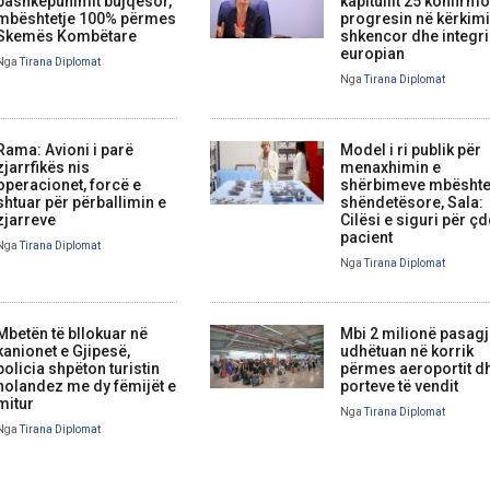
bashkëpunimit bujqësor,
kapitullit 25 konfirm
mbështetje 100% përmes
progresin në kërkim
Skemës Kombëtare
shkencor dhe integr
europian
Nga
Tirana Diplomat
Nga
Tirana Diplomat
Rama: Avioni i parë
Model i ri publik për
zjarrfikës nis
menaxhimin e
operacionet, forcë e
shërbimeve mbështe
shtuar për përballimin e
shëndetësore, Sala:
zjarreve
Cilësi e siguri për ç
pacient
Nga
Tirana Diplomat
Nga
Tirana Diplomat
Mbetën të bllokuar në
Mbi 2 milionë pasag
kanionet e Gjipesë,
udhëtuan në korrik
policia shpëton turistin
përmes aeroportit d
holandez me dy fëmijët e
porteve të vendit
mitur
Nga
Tirana Diplomat
Nga
Tirana Diplomat