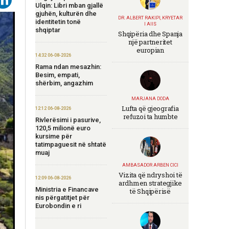
Ulqin: Libri mban gjallë
gjuhën, kulturën dhe
DR. ALBERT RAKIPI, KRYETAR
identitetin tonë
I AIIS
shqiptar
Shqipëria dhe Spanja
një partneritet
europian
14:32 06-08-2026
Rama ndan mesazhin:
Besim, empati,
shërbim, angazhim
MARJANA DODA
Lufta që gjeografia
12:12 06-08-2026
refuzoi ta humbte
Rivlerësimi i pasurive,
120,5 milionë euro
kursime për
tatimpaguesit në shtatë
muaj
AMBASADOR ARBEN CICI
Vizita që ndryshoi të
12:09 06-08-2026
ardhmen strategjike
Ministria e Financave
të Shqipërisë
nis përgatitjet për
Eurobondin e ri