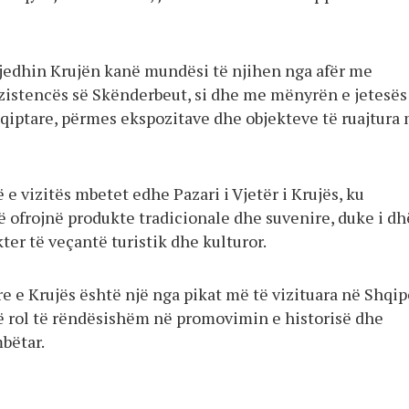
gjedhin Krujën kanë mundësi të njihen nga afër me
zistencës së Skënderbeut, si dhe me mënyrën e jetesës
hqiptare, përmes ekspozitave dhe objekteve të ruajtura
 e vizitës mbetet edhe Pazari i Vjetër i Krujës, ku
lë ofrojnë produkte tradicionale dhe suvenire, duke i d
ter të veçantë turistik dhe kulturor.
 e Krujës është një nga pikat më të vizituara në Shqip
jë rol të rëndësishëm në promovimin e historisë dhe
bëtar.