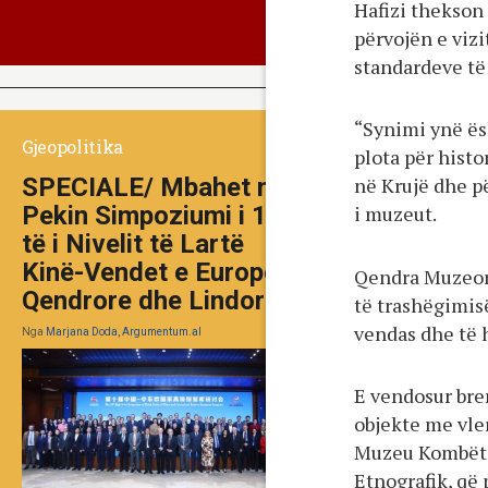
Hafizi thekson
përvojën e viz
standardeve të
“Synimi ynë ës
Gjeopolitika
plota për histo
SPECIALE/ Mbahet në
në Krujë dhe pë
Pekin Simpoziumi i 10-
i muzeut.
të i Nivelit të Lartë
Kinë-Vendet e Europës
Qendra Muzeor
Qendrore dhe Lindore
të trashëgimisë
vendas dhe të 
Nga
Marjana Doda, Argumentum.al
E vendosur bren
objekte me vler
Muzeu Kombëtar
Etnografik, që 