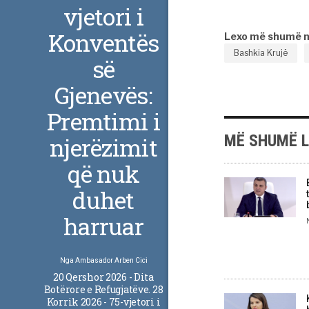
vjetori i
Konventës
Lexo më shumë 
Bashkia Krujë
së
Gjenevës:
Premtimi i
MË SHUMË 
njerëzimit
që nuk
duhet
harruar
Nga
Ambasador Arben Cici
20 Qershor 2026 - Dita
Botërore e Refugjatëve. 28
Korrik 2026 - 75-vjetori i