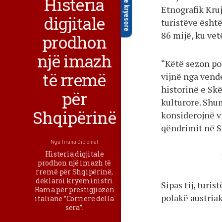
faqe kryesore
Histeria
Etnografik Kruj
digjitale
turistëve është
86 mijë, ku vet
prodhon
një imazh
“Këtë sezon po
të rremë
vijnë nga vend
historinë e Sk
për
kulturore. Shu
Shqipërinë
konsiderojnë v
qëndrimit në Sh
Nga
Tirana Diplomat
Histeria digjitale
prodhon një imazh të
rremë për Shqipërinë,
deklaroi kryeministri
Sipas tij, turis
Rama për prestigjiozen
polakë austriak
italiane ”Corriere della
sera”.