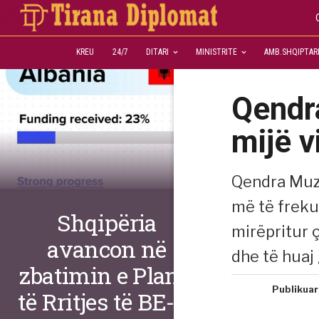
KREU
24/7
DITARI
MINISTRITE
AMB.SHQIPTAR
Qendr
mijë v
Qendra Muze
më të freku
Shqipëria
mirëpritur 
avancon në
dhe të huaj 
zbatimin e Planit
Publikuar
të Rritjes të BE-së