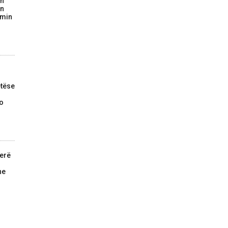
on
in
imin
tëse
do
jerë
he