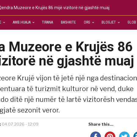
Qendra Muzeore e Krujës 86 mijë vizitorë në gjashtë muaj
E
AMB.HUAJA
TIRANA
BASHKITE
ORG
BLOGJET
GLOB
a Muzeore e Krujës 86
izitorë në gjashtë muaj
ore Krujë vijon të jetë një nga destinacio
entuara të turizmit kulturor në vend, duke
çdo ditë një numër të lartë vizitorësh venda
gjatë sezonit veror.
:
04.07.2026 - 12:09
Share this...