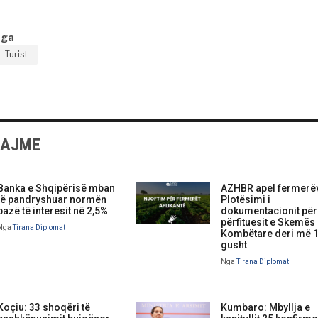
nga
Turist
LAJME
Banka e Shqipërisë mban
AZHBR apel fermerë
të pandryshuar normën
Plotësimi i
bazë të interesit në 2,5%
dokumentacionit për
përfituesit e Skemës
Nga
Tirana Diplomat
Kombëtare deri më 
gusht
Nga
Tirana Diplomat
Koçiu: 33 shoqëri të
Kumbaro: Mbyllja e