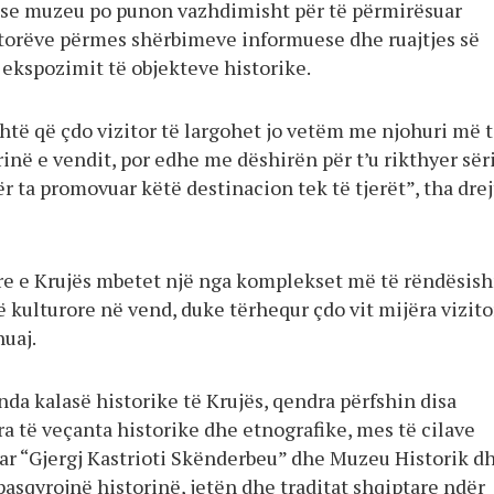
 se muzeu po punon vazhdimisht për të përmirësuar
itorëve përmes shërbimeve informuese dhe ruajtjes së
 ekspozimit të objekteve historike.
htë që çdo vizitor të largohet jo vetëm me njohuri më 
rinë e vendit, por edhe me dëshirën për t’u rikthyer sër
r ta promovuar këtë destinacion tek të tjerët”, tha drej
e e Krujës mbetet një nga komplekset më të rëndësis
 kulturore në vend, duke tërhequr çdo vit mijëra vizito
huaj.
da kalasë historike të Krujës, qendra përfshin disa
a të veçanta historike dhe etnografike, mes të cilave
 “Gjergj Kastrioti Skënderbeu” dhe Muzeu Historik d
pasqyrojnë historinë, jetën dhe traditat shqiptare ndër