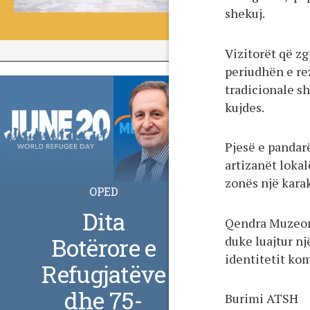
shekuj.
Vizitorët që z
periudhën e re
tradicionale s
kujdes.
Pjesë e pandarë
artizanët loka
zonës një karak
OPED
Dita
Qendra Muzeore
Botërore e
duke luajtur n
identitetit kom
Refugjatëve
dhe 75-
Burimi ATSH