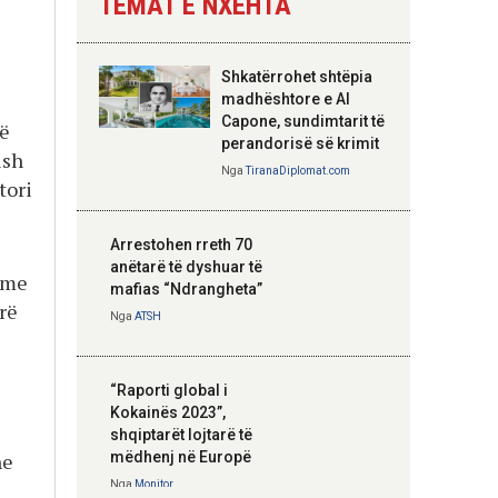
TEMAT E NXEHTA
Nga
Tirana Diplomat
Shkatërrohet shtëpia
Hoxha takim me
madhështore e Al
zyrtarë të lartë të
Capone, sundimtarit të
të
DASH: Angazhim i
perandorisë së krimit
ish
përbashkët për
Nga
TiranaDiplomat.com
tori
forcimin e partneritetit
strategjik
Nga
Tirana Diplomat
Arrestohen rreth 70
anëtarë të dyshuar të
hme
mafias “Ndrangheta”
rë
Nga
ATSH
“Raporti global i
Kokainës 2023”,
shqiptarët lojtarë të
mëdhenj në Europë
he
Nga
Monitor