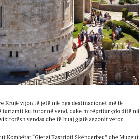
 Krujë vijon të jetë një nga destinacionet më të
 turizmit kulturor në vend, duke mirëpritur çdo ditë nj
vizitorësh vendas dhe të huaj gjatë sezonit veror.
eut Kombëtar “Gjergj Kastrioti Skënderbeu” dhe Muzeut