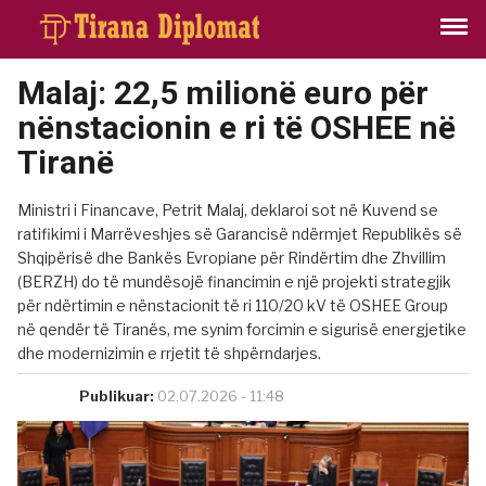
Malaj: 22,5 milionë euro për
nënstacionin e ri të OSHEE në
Tiranë
Ministri i Financave, Petrit Malaj, deklaroi sot në Kuvend se
ratifikimi i Marrëveshjes së Garancisë ndërmjet Republikës së
Shqipërisë dhe Bankës Evropiane për Rindërtim dhe Zhvillim
(BERZH) do të mundësojë financimin e një projekti strategjik
për ndërtimin e nënstacionit të ri 110/20 kV të OSHEE Group
në qendër të Tiranës, me synim forcimin e sigurisë energjetike
dhe modernizimin e rrjetit të shpërndarjes.
Publikuar:
02.07.2026 - 11:48