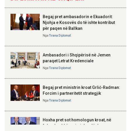
gjashtëmujorin e parë 2026
Qemalit”
11:44 07-08-2026
Begaj pret ambasadorin e Ekuadorit:
Turistët e huaj: Durrësi na
Njohja e Kosovës do të ishte kontribut
surprizoi me mikpritjen, plazhet
për paqen në Ballkan
ELISA SPIROPALI
dhe çmimet e favorshme
Kriza e Parlamentit është
Nga
Tirana Diplomat
kriza e Republikës
Parlamentare
09:59 07-08-2026
Hapet për qarkullim një tjetër
Ambasadori i Shqipërisë në Jemen
segment i Korridorit VIII, vijojnë
paraqet Letrat Kredenciale
punimet në Elbasan-Qafë Thanë
Nga
Tirana Diplomat
BAJRAM BEGAJ, PRESIDENTI I REPUBLIKËS
SË SHQIPËRISË
Gëzuar Ditën e Pavarësisë,
Kosovë!
Begaj pret ministrin kroat Grlić-Radman:
Forcim i partneritetit strategjik
Nga
Tirana Diplomat
AMER JUKA
100-vjetori i themelimit të
Hoxha pret sot homologun kroat, në
Urdhrit të Skënderbeut
fokus bashkëpunimi dypalësh