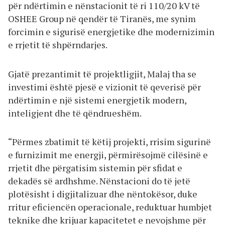
për ndërtimin e nënstacionit të ri 110/20 kV të
OSHEE Group në qendër të Tiranës, me synim
forcimin e sigurisë energjetike dhe modernizimin
e rrjetit të shpërndarjes.
Gjatë prezantimit të projektligjit, Malaj tha se
investimi është pjesë e vizionit të qeverisë për
ndërtimin e një sistemi energjetik modern,
inteligjent dhe të qëndrueshëm.
“Përmes zbatimit të këtij projekti, rrisim sigurinë
e furnizimit me energji, përmirësojmë cilësinë e
rrjetit dhe përgatisim sistemin për sfidat e
dekadës së ardhshme. Nënstacioni do të jetë
plotësisht i digjitalizuar dhe nëntokësor, duke
rritur eficiencën operacionale, reduktuar humbjet
teknike dhe krijuar kapacitetet e nevojshme për