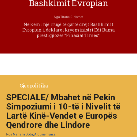
Bashkimit Evropian
Nga
Tirana Diplomat
Ne kemi një rrugë të qartë drejt Bashkimit
Evropian, i deklaroi kryeministri Edi Rama
prestigjiozes ”Finacial Times”.
Gjeopolitika
SPECIALE/ Mbahet në Pekin
Simpoziumi i 10-të i Nivelit të
Lartë Kinë-Vendet e Europës
Qendrore dhe Lindore
Nga
Marjana Doda, Argumentum.al