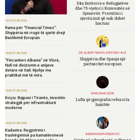
Dita Botërore e Refugjatëve
dhe 75-vjetori i Konventës së
Gjenevës: Premtimi i
njerëzimit që nuk duhet
14:10 07-08-2026
harruar
Rama për “Financial Times”:
Shqipëria në rrugë të qartë drejt
Bashkimit Evropian
DR. ALBERT RAKIPI, KRYETAR I AIIS
14:08 07-08-2026
Shqipëria dhe Spanja një
“Fincantieri Albania” në Vlorë,
partneritet europian
Nufi në divizionin e anijeve
detare në Itali: Njohje me
praktikat më të mira
14:06 07-08-2026
MARJANA DODA
Koçiu: Bajpasi i Tiranës, investim
Lufta që gjeografia refuzoi ta
strategjik për infrastrukturë
humbte
moderne
14:03 07-08-2026
Kadastra: Regjistrimi i
AMBASADOR ARBEN CICI
trashëgimisë pa kamatëvonesë
Vizita që ndryshoi të ardhmen