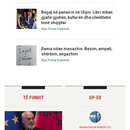
Begaj në panairin në Ulqin: Libri mban
gjallë gjuhën, kulturën dhe identitetin
tonë shqiptar
Nga
Tirana Diplomat
Rama ndan mesazhin: Besim, empati,
shërbim, angazhim
Nga
Tirana Diplomat
TË FUNDIT
OP-ED
AMBASADOR ARBEN CICI