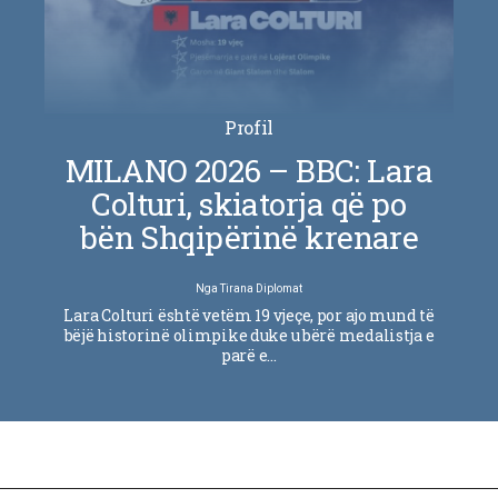
Profil
MILANO 2026 – BBC: Lara
Colturi, skiatorja që po
bën Shqipërinë krenare
Nga
Tirana Diplomat
Lara Colturi është vetëm 19 vjeçe, por ajo mund të
bëjë historinë olimpike duke u bërë medalistja e
parë e…