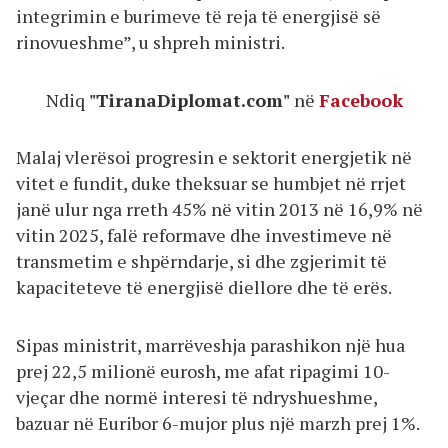
integrimin e burimeve të reja të energjisë së
rinovueshme”, u shpreh ministri.
Ndiq
"TiranaDiplomat.com"
në
Facebook
Malaj vlerësoi progresin e sektorit energjetik në
vitet e fundit, duke theksuar se humbjet në rrjet
janë ulur nga rreth 45% në vitin 2013 në 16,9% në
vitin 2025, falë reformave dhe investimeve në
transmetim e shpërndarje, si dhe zgjerimit të
kapaciteteve të energjisë diellore dhe të erës.
Sipas ministrit, marrëveshja parashikon një hua
prej 22,5 milionë eurosh, me afat ripagimi 10-
vjeçar dhe normë interesi të ndryshueshme,
bazuar në Euribor 6-mujor plus një marzh prej 1%.