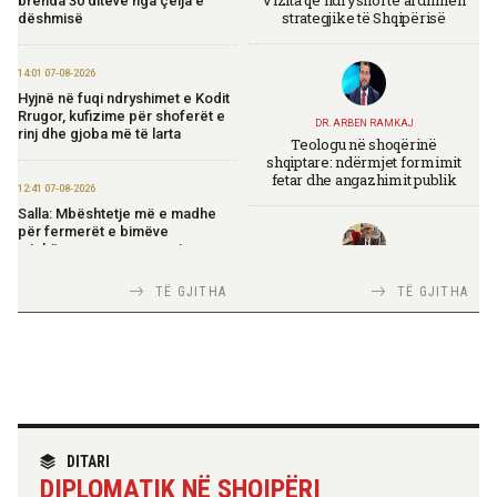
brenda 30 ditëve nga çelja e
strategjike të Shqipërisë
dëshmisë
14:01 07-08-2026
Hyjnë në fuqi ndryshimet e Kodit
Rrugor, kufizime për shoferët e
DR. ARBEN RAMKAJ
rinj dhe gjoba më të larta
Teologu në shoqërinë
shqiptare: ndërmjet formimit
fetar dhe angazhimit publik
12:41 07-08-2026
Salla: Mbështetje më e madhe
për fermerët e bimëve
mjekësore nga programi
“Dyfisho Ndërmarrjen Tënde”
TIRANA DIPLOMAT
TË GJITHA
TË GJITHA
Italia Strategjike — Ku është
Shqipëria?
11:51 07-08-2026
Ekspozita “Fustanella” sjell në
Berat simbolin e identitetit
shqiptar
TIRANA DIPLOMAT
11:45 07-08-2026
“Shqipëria në BE, projekt më i
DITARI
Rritet me 127 miliardë lekë
madh se amaneti i
qarkullimi i bizneseve në
DIPLOMATIK NË SHQIPËRI
Skënderbeut dhe Ismail