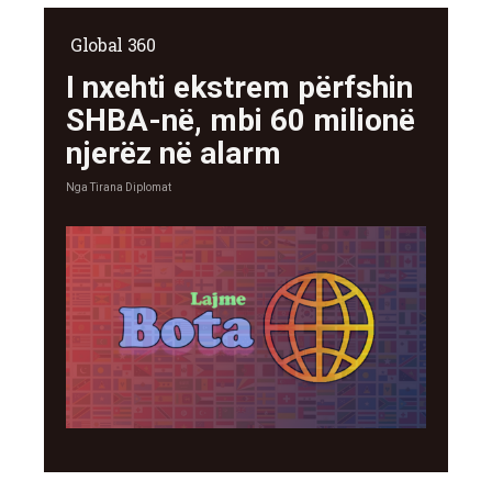
Global 360
I nxehti ekstrem përfshin
SHBA-në, mbi 60 milionë
njerëz në alarm
Nga
Tirana Diplomat