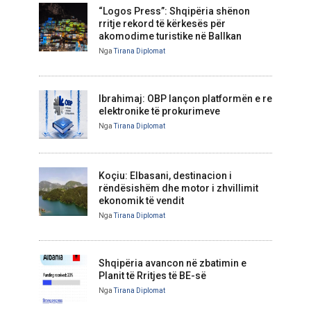
“Logos Press”: Shqipëria shënon
rritje rekord të kërkesës për
akomodime turistike në Ballkan
Nga
Tirana Diplomat
Ibrahimaj: OBP lançon platformën e re
elektronike të prokurimeve
Nga
Tirana Diplomat
Koçiu: Elbasani, destinacion i
rëndësishëm dhe motor i zhvillimit
ekonomik të vendit
Nga
Tirana Diplomat
Shqipëria avancon në zbatimin e
Planit të Rritjes të BE-së
Nga
Tirana Diplomat