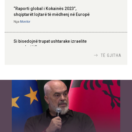
“Raporti global i Kokainës 2023”,
shqiptarët lojtarë të mëdhenj në Europë
Nga
Monitor
Si bisedojnë trupat ushtarake izraelite
me robotët?
Nga
TiranaDiplomat.com
TË GJITHA
Si po e luftojnë terrorizmin shërbimet
inteligjente izraelite
Nga
Or Shalom