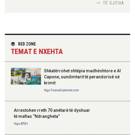
Nga
Tirana Diplomat
TË GJITHA
Hoxha takim me zyrtarë të lartë të DASH:
Angazhim i përbashkët për forcimin e
partneritetit strategjik
Nga
Tirana Diplomat
RED ZONE
TEMAT E NXEHTA
Shkatërrohet shtëpia madhështore e Al
Capone, sundimtarit të perandorisë së
krimit
Nga
TiranaDiplomat.com
Arrestohen rreth 70 anëtarë të dyshuar
të mafias “Ndrangheta”
Nga
ATSH