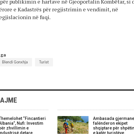
për publikimin e hartave në Gjeoportalin Kombëtar, si 
ërore e Kadastrës për regjistrimin e vendimit, në
gjislacionin në fuqi.
nga
Blendi Gonxhja
Turist
LAJME
Themelohet “Fincantieri
Ambasada gjerman
Albania”, Nufi: Investim
falënderon ekipet
për zhvillimin e
shqiptare për shpëti
industrisë detare
e katër turistëve