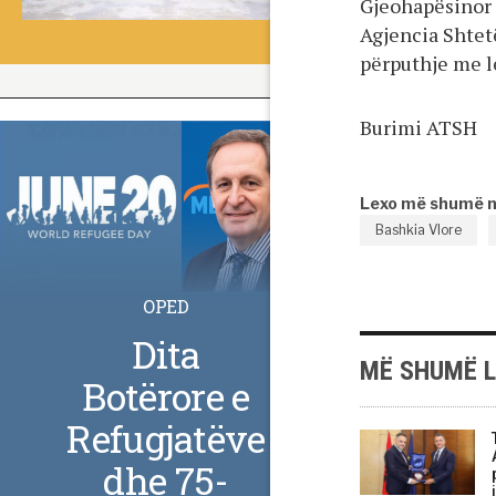
Gjeohapësinor 
Agjencia Shtet
përputhje me le
Burimi ATSH
Lexo më shumë 
Bashkia Vlore
OPED
Dita
MË SHUMË 
Botërore e
Refugjatëve
dhe 75-