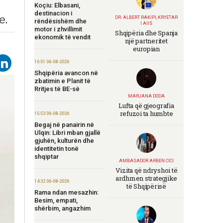
Koçiu: Elbasani,
destinacion i
e.
DR. ALBERT RAKIPI, KRYETAR
rëndësishëm dhe
I AIIS
motor i zhvillimit
Shqipëria dhe Spanja
ekonomik të vendit
një partneritet
europian
16:51 06-08-2026
Shqipëria avancon në
zbatimin e Planit të
Rritjes të BE-së
MARJANA DODA
Lufta që gjeografia
refuzoi ta humbte
15:53 06-08-2026
Begaj në panairin në
Ulqin: Libri mban gjallë
gjuhën, kulturën dhe
identitetin tonë
shqiptar
AMBASADOR ARBEN CICI
Vizita që ndryshoi të
ardhmen strategjike
14:32 06-08-2026
të Shqipërisë
Rama ndan mesazhin:
Besim, empati,
shërbim, angazhim