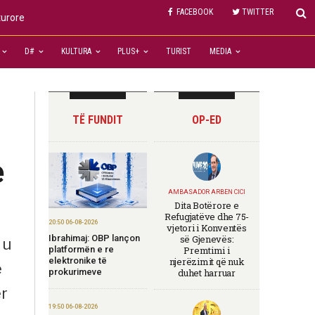
FACEBOOK
TWITTER
turore
D#
KULTURA
PLUS+
TURIST
MEDIA
TË FUNDIT
OP-ED
e
AMBASADOR ARBEN CICI
Dita Botërore e
Refugjatëve dhe 75-
20:50 06-08-2026
vjetori i Konventës
Ibrahimaj: OBP lançon
së Gjenevës:
 u
platformën e re
Premtimi i
elektronike të
njerëzimit që nuk
e
prokurimeve
duhet harruar
ër
19:50 06-08-2026