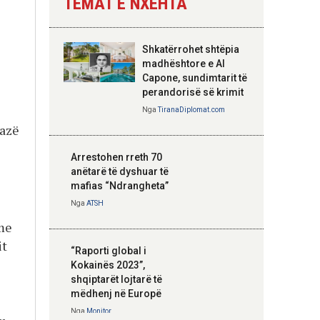
TEMAT E NXEHTA
Nga
Tirana Diplomat
Shkatërrohet shtëpia
Hoxha takim me
madhështore e Al
zyrtarë të lartë të
Capone, sundimtarit të
DASH: Angazhim i
perandorisë së krimit
përbashkët për
Nga
TiranaDiplomat.com
forcimin e partneritetit
bazë
strategjik
Nga
Tirana Diplomat
Arrestohen rreth 70
anëtarë të dyshuar të
mafias “Ndrangheta”
Nga
ATSH
me
it
“Raporti global i
Kokainës 2023”,
shqiptarët lojtarë të
mëdhenj në Europë
Nga
Monitor