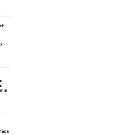
ve:
13
on
in
imin
tëse