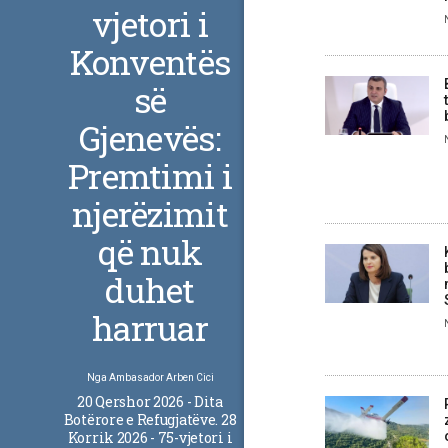
vjetori i
Konventës
së
Gjenevës:
Premtimi i
njerëzimit
që nuk
duhet
harruar
Nga
Ambasador Arben Cici
20 Qershor 2026 - Dita
Botërore e Refugjatëve. 28
Korrik 2026 - 75-vjetori i