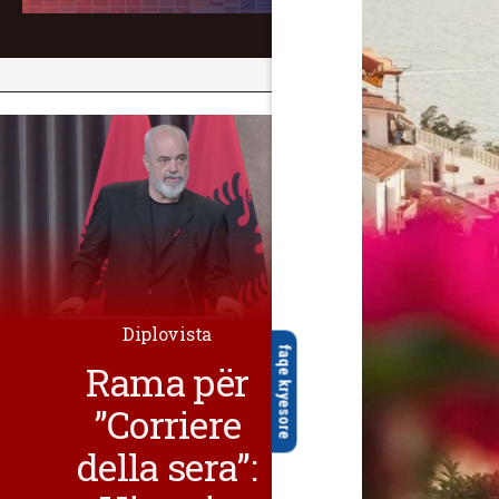
Diplovista
faqe kryesore
Rama për
”Corriere
della sera”: