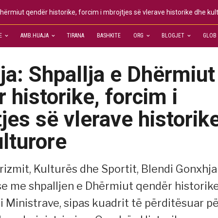
hërmiut qendër historike, forcim i mbrojtjes së vlerave historike dhe kul
E
AMB.HUAJA
TIRANA
BASHKITE
ORG
BLOGJET
GLOB
a: Shpallja e Dhërmiut
 historike, forcim i
jes së vlerave historik
lturore
urizmit, Kulturës dhe Sportit, Blendi Gonxhja
se me shpalljen e Dhërmiut qendër historik
 i Ministrave, sipas kuadrit të përditësuar p