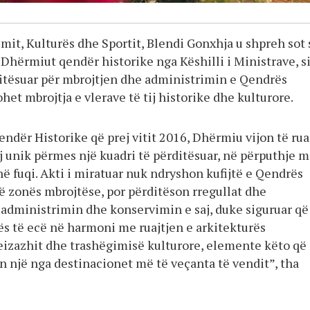
zmit, Kulturës dhe Sportit, Blendi Gonxhja u shpreh sot 
 Dhërmiut qendër historike nga Këshilli i Ministrave, s
ditësuar për mbrojtjen dhe administrimin e Qendrës
ohet mbrojtja e vlerave të tij historike dhe kulturore.
ndër Historike që prej vitit 2016, Dhërmiu vijon të rua
ij unik përmes një kuadri të përditësuar, në përputhje 
në fuqi. Akti i miratuar nuk ndryshon kufijtë e Qendrës
ë zonës mbrojtëse, por përditëson rregullat dhe
 administrimin dhe konservimin e saj, duke siguruar që
ës të ecë në harmoni me ruajtjen e arkitekturës
peizazhit dhe trashëgimisë kulturore, elemente këto që
 një nga destinacionet më të veçanta të vendit”, tha