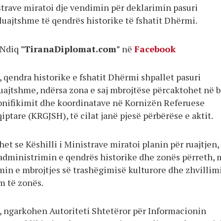
strave miratoi dje vendimin për deklarimin pasuri
luajtshme të qendrës historike të fshatit Dhërmi.
Ndiq
"TiranaDiplomat.com"
në
Facebook
 qendra historike e fshatit Dhërmi shpallet pasuri
luajtshme, ndërsa zona e saj mbrojtëse përcaktohet në 
zonifikimit dhe koordinatave në Kornizën Referuese
ptare (KRGJSH), të cilat janë pjesë përbërëse e aktit.
t se Këshilli i Ministrave miratoi planin për ruajtjen,
administrimin e qendrës historike dhe zonës përreth, 
min e mbrojtjes së trashëgimisë kulturore dhe zhvillim
m të zonës.
, ngarkohen Autoriteti Shtetëror për Informacionin