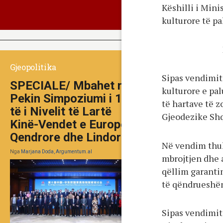
Këshilli i Mini
kulturore të pa
Gjeopolitika
Sipas vendimit,
SPECIALE/ Mbahet në
kulturore e pa
Pekin Simpoziumi i 10-
të hartave të 
të i Nivelit të Lartë
Gjeodezike Shqi
Kinë-Vendet e Europës
Qendrore dhe Lindore
Në vendim thuhe
Nga
Marjana Doda, Argumentum.al
mbrojtjen dhe 
qëllim garanti
të qëndrueshë
Sipas vendimit