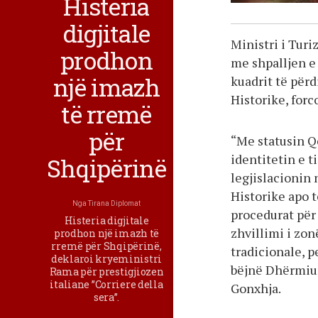
Histeria
digjitale
Ministri i Turi
prodhon
me shpalljen e
një imazh
kuadrit të për
Historike, forc
të rremë
për
“Me statusin Qe
identitetin e t
Shqipërinë
legjislacionin 
Historike apo t
Nga
Tirana Diplomat
procedurat për
Histeria digjitale
zhvillimi i zon
prodhon një imazh të
rremë për Shqipërinë,
tradicionale, 
deklaroi kryeministri
bëjnë Dhërmiun
Rama për prestigjiozen
italiane ”Corriere della
Gonxhja.
sera”.