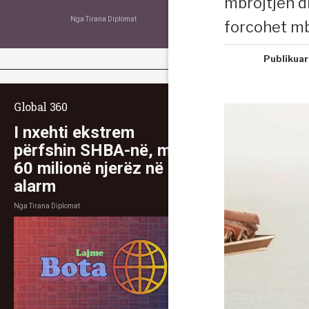
mbrojtjen d
Nga
Tirana Diplomat
forcohet mbr
Publikuar
Global 360
I nxehti ekstrem
përfshin SHBA-në, mbi
60 milionë njerëz në
alarm
Nga
Tirana Diplomat