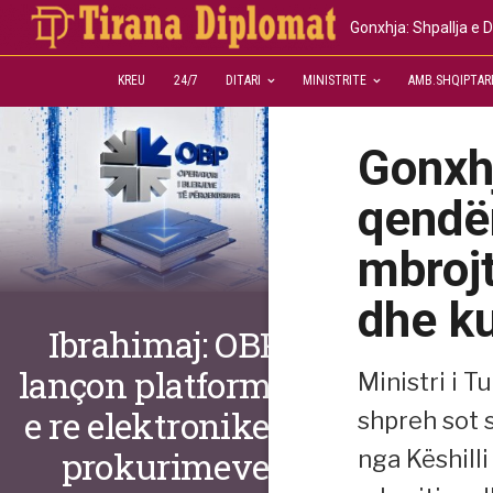
Gonxhja: Shpallja e D
KREU
24/7
DITARI
MINISTRITE
AMB.SHQIPTAR
Gonxhj
qendër
mbrojt
dhe ku
Ibrahimaj: OBP
lançon platformën
Ministri i T
e re elektronike të
shpreh sot 
prokurimeve
nga Këshilli