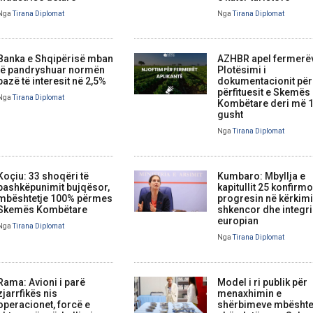
Nga
Tirana Diplomat
Nga
Tirana Diplomat
Banka e Shqipërisë mban
AZHBR apel fermerë
të pandryshuar normën
Plotësimi i
bazë të interesit në 2,5%
dokumentacionit për
përfituesit e Skemës
Nga
Tirana Diplomat
Kombëtare deri më 
gusht
Nga
Tirana Diplomat
Koçiu: 33 shoqëri të
Kumbaro: Mbyllja e
bashkëpunimit bujqësor,
kapitullit 25 konfirm
mbështetje 100% përmes
progresin në kërkim
Skemës Kombëtare
shkencor dhe integr
europian
Nga
Tirana Diplomat
Nga
Tirana Diplomat
Rama: Avioni i parë
Model i ri publik për
zjarrfikës nis
menaxhimin e
operacionet, forcë e
shërbimeve mbështe