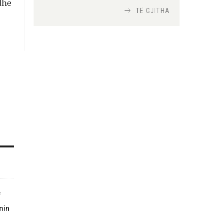
dhe
TË GJITHA
Si bisedojnë trupat
ushtarake izraelite me
robotët?
Nga
TiranaDiplomat.com
Si po e luftojnë
terrorizmin shërbimet
inteligjente izraelite
Nga
Or Shalom
e
min