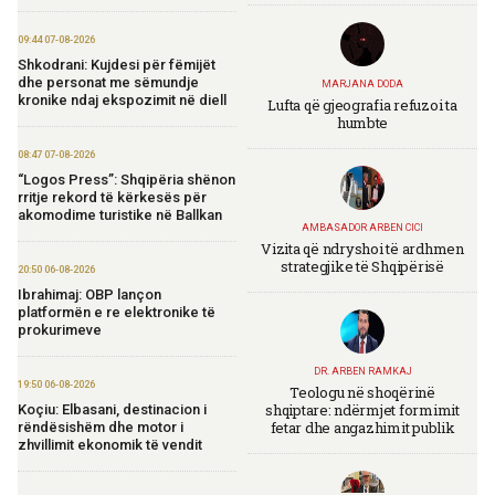
09:44 07-08-2026
Shkodrani: Kujdesi për fëmijët
dhe personat me sëmundje
MARJANA DODA
kronike ndaj ekspozimit në diell
Lufta që gjeografia refuzoi ta
humbte
08:47 07-08-2026
“Logos Press”: Shqipëria shënon
rritje rekord të kërkesës për
akomodime turistike në Ballkan
AMBASADOR ARBEN CICI
Vizita që ndryshoi të ardhmen
strategjike të Shqipërisë
20:50 06-08-2026
Ibrahimaj: OBP lançon
platformën e re elektronike të
prokurimeve
DR. ARBEN RAMKAJ
19:50 06-08-2026
Teologu në shoqërinë
shqiptare: ndërmjet formimit
Koçiu: Elbasani, destinacion i
fetar dhe angazhimit publik
rëndësishëm dhe motor i
zhvillimit ekonomik të vendit