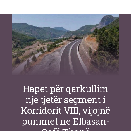
Si po e luftojnë terrorizmin shërbimet
inteligjente izraelite
Nga
Or Shalom
Hapet për qarkullim
një tjetër segment i
Korridorit VIII, vijojnë
punimet në Elbasan-