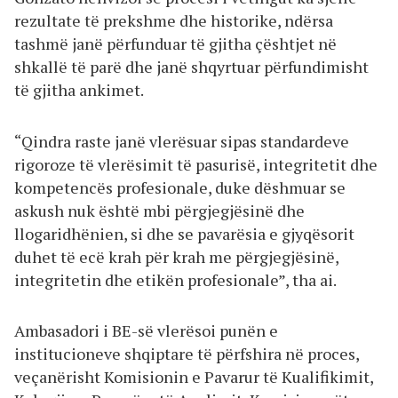
rezultate të prekshme dhe historike, ndërsa
tashmë janë përfunduar të gjitha çështjet në
shkallë të parë dhe janë shqyrtuar përfundimisht
të gjitha ankimet.
“Qindra raste janë vlerësuar sipas standardeve
rigoroze të vlerësimit të pasurisë, integritetit dhe
kompetencës profesionale, duke dëshmuar se
askush nuk është mbi përgjegjësinë dhe
llogaridhënien, si dhe se pavarësia e gjyqësorit
duhet të ecë krah për krah me përgjegjësinë,
integritetin dhe etikën profesionale”, tha ai.
Ambasadori i BE-së vlerësoi punën e
institucioneve shqiptare të përfshira në proces,
veçanërisht Komisionin e Pavarur të Kualifikimit,