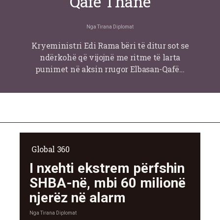
Qafë Thanë
Nga
Tirana Diplomat
Kryeministri Edi Rama bëri të ditur sot se
ndërkohë që vijojnë me ritme të larta
punimet në aksin rrugor Elbasan-Qafë…
Global 360
I nxehti ekstrem përfshin
SHBA-në, mbi 60 milionë
njerëz në alarm
Nga
Tirana Diplomat