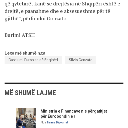
që qytetarët kanë se drejtësia në Shqipëri është e
drejtë, e paanshme dhe e aksesueshme për të
gjithë”, përfundoi Gonzato.
Burimi ATSH
Lexo më shumë nga
Bashkimi Europian në Shqipëri
Silvio Gonzato
MË SHUMË LAJME
Ministria e Financave nis përgatitjet
për Eurobondin e ri
Nga
Tirana Diplomat