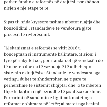
përbën fundin e reformës në drejtësi, por shënon
nisjen e një etape të re.
Sipas tij, sfida kryesore tashmë mbetet ruajtja dhe
konsolidimi i standardeve të vendosura gjatë
procesit të rivlerësimit.
“Mekanizmat e reformës së vitit 2016 u
konceptuan si instrumente kalimtare. Misioni i
tyre përmbyllet sot, por standardet që vendosën do
të mbeten dhe do të vazhdojnë të udhëheqin
sistemin e drejtësisë. Standardet e vendosura nga
vetingu duhet të shndërrohen në tipare të
përhershme të sistemit shqiptar dhe jo të mbeten
thjesht kujtim i një periudhe të jashtëzakonshme.
Përparimi në sundimin e ligjit nuk matet nga
reformat e shkruara në letër; ai matet nga besimi