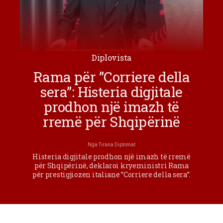
Diplovista
Rama për ”Corriere della
sera”: Histeria digjitale
prodhon një imazh të
rremë për Shqipërinë
Nga
Tirana Diplomat
Histeria digjitale prodhon një imazh të rremë
për Shqipërinë, deklaroi kryeministri Rama
për prestigjiozen italiane ”Corriere della sera”.