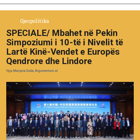
Gjeopolitika
SPECIALE/ Mbahet në Pekin
Simpoziumi i 10-të i Nivelit të
Lartë Kinë-Vendet e Europës
Qendrore dhe Lindore
Nga
Marjana Doda, Argumentum.al