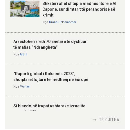
Shkatërrohet shtëpia madhështore e Al
Capone, sundimtarit të perandorisë së
krimit
Nga
TiranaDiplomat.com
Arrestohen rreth 70 anëtarë të dyshuar
të mafias “Ndrangheta”
Nga
ATSH
“Raporti global i Kokainës 2023”,
shqiptarët lojtarë të mëdhenj në Europë
Nga
Monitor
Si bisedojnë trupat ushtarake izraelite
me robotët?
Nga
TiranaDiplomat.com
TË GJITHA