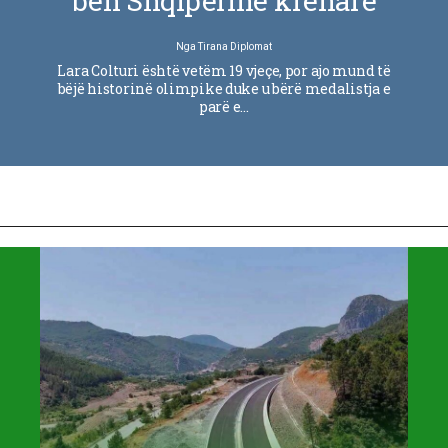
bën Shqipërinë krenare
Nga
Tirana Diplomat
Lara Colturi është vetëm 19 vjeçe, por ajo mund të
bëjë historinë olimpike duke u bërë medalistja e
parë e…