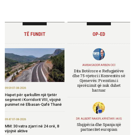
TË FUNDIT
OP-ED
AMBASADOR ARBEN CICI
Dita Botërore e Refugjatëve
dhe 75-vjetori i Konventës së
Gjenevës: Premtimi i
njerëzimit që nuk duhet
09:59 07-08-2026
harruar
Hapet për qarkullim një tjetër
segment i Korridorit VIII, vijojnë
punimet në Elbasan-Qafë Thanë
DR. ALBERT RAKIPI, KRYETAR I AIIS
09:47 07-08-2026
Shqipëria dhe Spanja një
MM: 30 vatra zjarri në 24 orë, 8
partneritet europian
vijojnë aktive