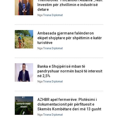
Themelohet “Fincantieri Albania”, Nufi:
Investim për zhvillimin e industrisë
detare
Nga
Tirana Diplomat
Ambasada gjermane falënderon
ekipet shqiptare për shpëtimin e katër
turistëve
Nga
Tirana Diplomat
Banka e Shqipërisë mban të
pandryshuar normën bazë të interesit
në 2,5%
Nga
Tirana Diplomat
AZHBR apel fermerëve: Plotësimi i
dokumentacionit për përfituesit e
Skemës Kombëtare deri më 13 gusht
Nga
Tirana Diplomat