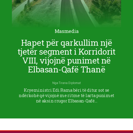
Masmedia
Hapet për qarkullim një
tjetër segment i Korridorit
VIII, vijojnë punimet në
Elbasan-Qafë Thanë
Nga
Tirana Diplomat
Kryeministri Edi Rama bëri të ditur sot se
ndërkohë që vijojnë me ritme të larta punimet
në aksin rrugor Elbasan-Qafë…