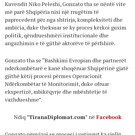
Kuvendit Niko Peleshi, Gonzato tha se nëntë vite
më parë Shqipëria nisi një rrugëtim të
paprecedent për nga shtrirja, kompleksiteti dhe
ambicia, duke theksuar se ky proces kërkoi guxim
politik, qëndrueshmëri institucionale dhe
angazhimin e të gjithë aktorëve të përfshirë.
Gonzato tha se “Bashkimi Evropian dhe partnerët
ndërkombëtarë e kanë shoqëruar Shqipërinë gjatë
gjithë këtij procesi përmes Operacionit
Ndërkombëtar të Monitorimit, duke ofruar
ekspertizë, mbikëqyrje dhe mbështetje të
vazhdueshme”.
Ndiq
"TiranaDiplomat.com"
në
Facebook
Gonzato nënvizoi se procesi i vetingut ka sjellë