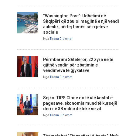
“Washington Post”: Udhëtimi në
Shqipëri që zbuloi magjinë e një vendi
autentik, përtej famës së rrjeteve
sociale
Nga
Tirana Diplomat
Përmbarimi Shtetëror, 22 zyra në të
gjithë vendin për zbatimin e
vendimeve të gjykatave
Nga
Tirana Diplomat
Sejko: TIPS Clone do të ulë kostot e
pagesave, ekonomia mund të kursejë
deri në 38 miliardë lekë në vit
Nga
Tirana Diplomat