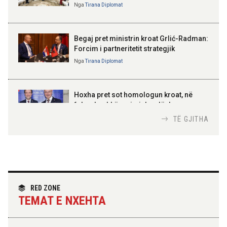
Nga
Tirana Diplomat
BAJRAM BEGAJ, PRESIDENTI I REPUBLIKËS
SË SHQIPËRISË
Gëzuar Ditën e Pavarësisë,
Kosovë!
Begaj pret ministrin kroat Grlić-Radman:
Forcim i partneritetit strategjik
Nga
Tirana Diplomat
AMER JUKA
100-vjetori i themelimit të
Hoxha pret sot homologun kroat, në
Urdhrit të Skënderbeut
fokus bashkëpunimi dypalësh
Nga
Tirana Diplomat
TË GJITHA
Hoxha takim me zyrtarë të lartë të DASH:
Angazhim i përbashkët për forcimin e
partneritetit strategjik
Nga
Tirana Diplomat
RED ZONE
TEMAT E NXEHTA