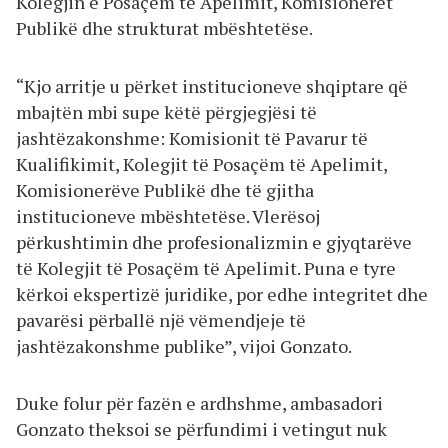
Kolegjin e Posaçëm të Apelimit, Komisionerët
Publikë dhe strukturat mbështetëse.
“Kjo arritje u përket institucioneve shqiptare që
mbajtën mbi supe këtë përgjegjësi të
jashtëzakonshme: Komisionit të Pavarur të
Kualifikimit, Kolegjit të Posaçëm të Apelimit,
Komisionerëve Publikë dhe të gjitha
institucioneve mbështetëse. Vlerësoj
përkushtimin dhe profesionalizmin e gjyqtarëve
të Kolegjit të Posaçëm të Apelimit. Puna e tyre
kërkoi ekspertizë juridike, por edhe integritet dhe
pavarësi përballë një vëmendjeje të
jashtëzakonshme publike”, vijoi Gonzato.
Duke folur për fazën e ardhshme, ambasadori
Gonzato theksoi se përfundimi i vetingut nuk