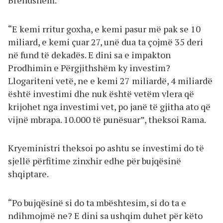
Brendshëm.
“E kemi rritur goxha, e kemi pasur më pak se 10
miliard, e kemi çuar 27, unë dua ta çojmë 35 deri
në fund të dekadës. E dini sa e impakton
Prodhimin e Përgjithshëm ky investim?
Llogariteni vetë, ne e kemi 27 miliardë, 4 miliardë
është investimi dhe nuk është vetëm vlera që
krijohet nga investimi vet, po janë të gjitha ato që
vijnë mbrapa. 10.000 të punësuar”, theksoi Rama.
Kryeministri theksoi po ashtu se investimi do të
sjellë përfitime zinxhir edhe për bujqësinë
shqiptare.
“Po bujqësinë si do ta mbështesim, si do ta e
ndihmojmë ne? E dini sa ushqim duhet për këto