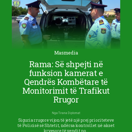
Masmedia
Rama: Së shpejti në
funksion kamerat e
Qendrës Kombëtare të
Monitorimit të Trafikut
Rrugor
Nga
Tirana Diplomat
Siguria rrugore vijon të jetë një prej prioriteteve
të Policisë së Shtetit, ndërsa kontrollet në akset
kryesore të vendit po…