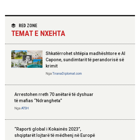
Hoxha takim me zyrtarë të lartë të DASH:
Angazhim i përbashkët për forcimin e
partneritetit strategjik
Nga
Tirana Diplomat
RED ZONE
TEMAT E NXEHTA
Shkatërrohet shtëpia madhështore e Al
Capone, sundimtarit të perandorisë së
krimit
Nga
TiranaDiplomat.com
Arrestohen rreth 70 anëtarë të dyshuar
të mafias “Ndrangheta”
Nga
ATSH
“Raporti global i Kokainës 2023”,
shqiptarët lojtarë të mëdhenj në Europë