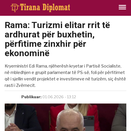
Rama: Turizmi elitar rrit të
ardhurat për buxhetin,
përfitime zinxhir për
ekonominë
Kryeministri Edi Rama, njëherësh kryetar i Partisë Socialiste,
në mbledhjen e grupit parlamentar të PS-së, foli për përfitimet
që i sjellin vendit projektet e investimeve në turizëm, siç është
rasti i Zvërnecit.
Publikuar:
01.06.2026 - 13:12