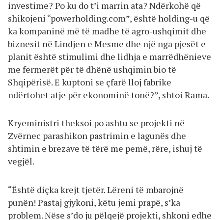
investime? Po ku do t’i marrin ata? Ndërkohë që
shikojeni “powerholding.com”, është holding-u që
ka kompaninë më të madhe të agro-ushqimit dhe
biznesit në Lindjen e Mesme dhe një nga pjesët e
planit është stimulimi dhe lidhja e marrëdhënieve
me fermerët për të dhënë ushqimin bio të
Shqipërisë. E kuptoni se çfarë lloj fabrike
ndërtohet atje për ekonominë tonë?”, shtoi Rama.
Kryeministri theksoi po ashtu se projekti në
Zvërnec parashikon pastrimin e lagunës dhe
shtimin e brezave të tërë me pemë, rëre, ishuj të
vegjël.
“Është diçka krejt tjetër. Lëreni të mbarojnë
punën! Pastaj gjykoni, këtu jemi prapë, s’ka
problem. Nëse s’do ju pëlqejë projekti, shkoni edhe