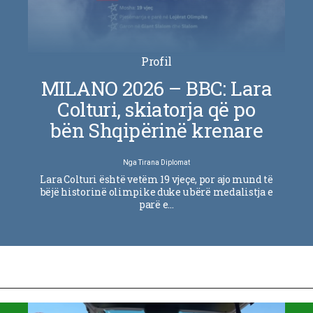
Profil
MILANO 2026 – BBC: Lara
Colturi, skiatorja që po
bën Shqipërinë krenare
Nga
Tirana Diplomat
Lara Colturi është vetëm 19 vjeçe, por ajo mund të
bëjë historinë olimpike duke u bërë medalistja e
parë e…