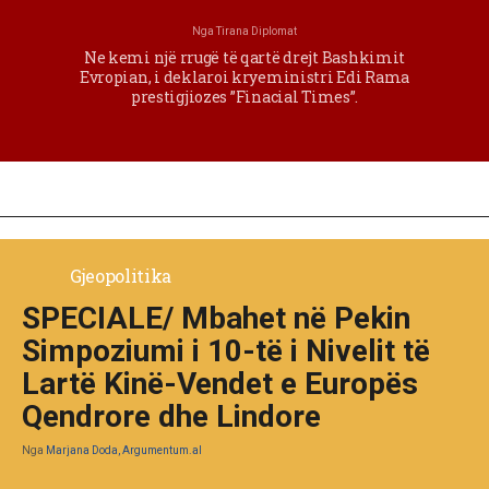
Nga
Tirana Diplomat
Ne kemi një rrugë të qartë drejt Bashkimit
Evropian, i deklaroi kryeministri Edi Rama
prestigjiozes ”Finacial Times”.
Gjeopolitika
SPECIALE/ Mbahet në Pekin
Simpoziumi i 10-të i Nivelit të
Lartë Kinë-Vendet e Europës
Qendrore dhe Lindore
Nga
Marjana Doda, Argumentum.al