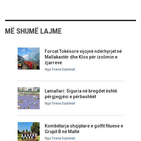
MË SHUMË LAJME
Forcat Tokësore vijojnë ndërhyrjet në
Mallakastër dhe Klos për izolimin e
zjarreve
Nga
Tirana Diplomat
Lamallari: Siguria në bregdet është
përgjegjësi e përbashkët
Nga
Tirana Diplomat
Kombëtarja shqiptare e golfit fituese e
Grupit B në Maltë
Nga
Tirana Diplomat