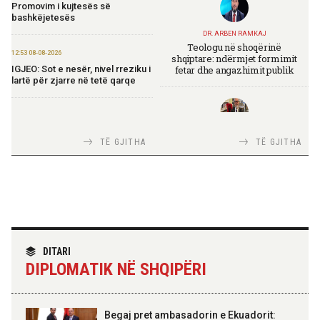
Promovim i kujtesës së
bashkëjetesës
DR. ARBEN RAMKAJ
Teologu në shoqërinë
12:53 08-08-2026
shqiptare: ndërmjet formimit
fetar dhe angazhimit publik
IGJEO: Sot e nesër, nivel rreziku i
lartë për zjarre në tetë qarqe
12:43 08-08-2026
Zhvillohet në Taxhikistan
TIRANA DIPLOMAT
TË GJITHA
TË GJITHA
seminari i leximit mbi librin e Xi
Italia Strategjike — Ku është
Jinpingut për qeverisjen e Kinës
Shqipëria?
11:56 08-08-2026
Për herë të parë, Forcat e
Armatosura me mjete taktike
“Made in Albania”
TIRANA DIPLOMAT
“Shqipëria në BE, projekt më i
DITARI
madh se amaneti i
DIPLOMATIK NË SHQIPËRI
Skënderbeut dhe Ismail
09:24 08-08-2026
Qemalit”
Ambasada amerikane:
Ambasadori Wendt do të
mbështesë vizionin e Presidentit
Begaj pret ambasadorin e Ekuadorit:
Trump për siguri të përbashkët