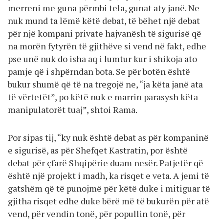
merreni me guna përmbi tela, gunat aty janë. Ne
nuk mund ta lëmë këtë debat, të bëhet një debat
për një kompani private hajvanësh të sigurisë që
na morën fytyrën të gjithëve si vend në fakt, edhe
pse unë nuk do isha aq i lumtur kur i shikoja ato
pamje që i shpërndan bota. Se për botën është
bukur shumë që të na tregojë ne, “ja këta janë ata
të vërtetët”, po këtë nuk e marrin parasysh këta
manipulatorët tuaj”, shtoi Rama.
Por sipas tij, “ky nuk është debat as për kompaninë
e sigurisë, as për Shefqet Kastratin, por është
debat për çfarë Shqipërie duam nesër. Patjetër që
është një projekt i madh, ka risqet e veta. A jemi të
gatshëm që të punojmë për këtë duke i mitiguar të
gjitha risqet edhe duke bërë më të bukurën për atë
vend, për vendin tonë, për popullin tonë, për