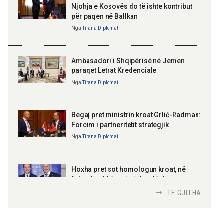
Njohja e Kosovës do të ishte kontribut
për paqen në Ballkan
ELISA SPIROPALI
09:19 08-08-2026
Kriza e Parlamentit është
Nga
Tirana Diplomat
Peizazhe magjike nga lumi Vjosa
kriza e Republikës
Parlamentare
Ambasadori i Shqipërisë në Jemen
paraqet Letrat Kredenciale
Nga
Tirana Diplomat
BAJRAM BEGAJ, PRESIDENTI I REPUBLIKËS
SË SHQIPËRISË
Gëzuar Ditën e Pavarësisë,
Kosovë!
Begaj pret ministrin kroat Grlić-Radman:
Forcim i partneritetit strategjik
Nga
Tirana Diplomat
AMER JUKA
100-vjetori i themelimit të
Hoxha pret sot homologun kroat, në
Urdhrit të Skënderbeut
fokus bashkëpunimi dypalësh
Nga
Tirana Diplomat
TË GJITHA