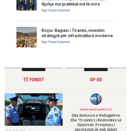
Njohje me praktikat më të mira
Nga
Tirana Diplomat
Koçiu: Bajpasi i Tiranës, investim
strategjik për infrastrukturë moderne
Nga
Tirana Diplomat
TË FUNDIT
OP-ED
AMBASADOR ARBEN CICI
Dita Botërore e Refugjatëve
dhe 75-vjetori i Konventës së
Gjenevës: Premtimi i
njerëzimit që nuk duhet