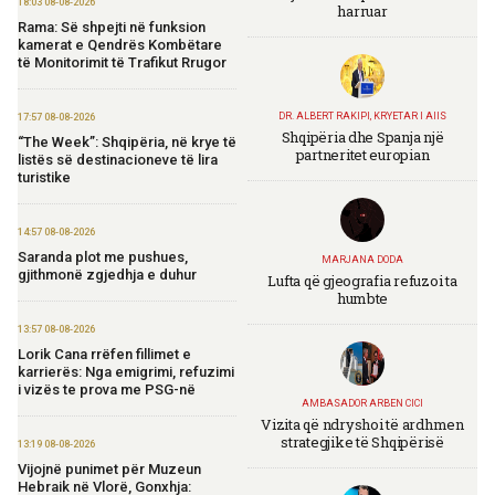
18:03 08-08-2026
harruar
Rama: Së shpejti në funksion
kamerat e Qendrës Kombëtare
të Monitorimit të Trafikut Rrugor
DR. ALBERT RAKIPI, KRYETAR I AIIS
17:57 08-08-2026
Shqipëria dhe Spanja një
“The Week”: Shqipëria, në krye të
partneritet europian
listës së destinacioneve të lira
turistike
14:57 08-08-2026
Saranda plot me pushues,
MARJANA DODA
gjithmonë zgjedhja e duhur
Lufta që gjeografia refuzoi ta
humbte
13:57 08-08-2026
Lorik Cana rrëfen fillimet e
karrierës: Nga emigrimi, refuzimi
i vizës te prova me PSG-në
AMBASADOR ARBEN CICI
Vizita që ndryshoi të ardhmen
strategjike të Shqipërisë
13:19 08-08-2026
Vijojnë punimet për Muzeun
Hebraik në Vlorë, Gonxhja: