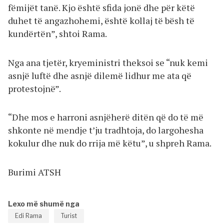
fëmijët tanë. Kjo është sfida jonë dhe për këtë
duhet të angazhohemi, është kollaj të bësh të
kundërtën”, shtoi Rama.
Nga ana tjetër, kryeministri theksoi se “nuk kemi
asnjë luftë dhe asnjë dilemë lidhur me ata që
protestojnë”.
“Dhe mos e harroni asnjëherë ditën që do të më
shkonte në mendje t’ju tradhtoja, do largohesha
kokulur dhe nuk do rrija më këtu”, u shpreh Rama.
Burimi ATSH
Lexo më shumë nga
Edi Rama
Turist