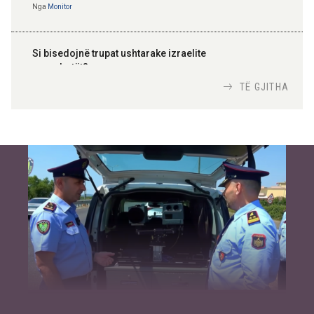
Nga
Monitor
Si bisedojnë trupat ushtarake izraelite
me robotët?
Nga
TiranaDiplomat.com
TË GJITHA
Si po e luftojnë terrorizmin shërbimet
inteligjente izraelite
Nga
Or Shalom