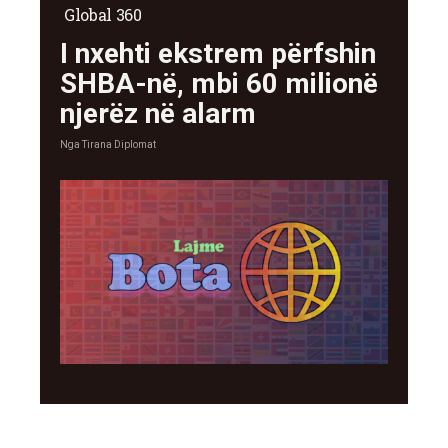
Global 360
I nxehti ekstrem përfshin
SHBA-në, mbi 60 milionë
njerëz në alarm
Nga
Tirana Diplomat