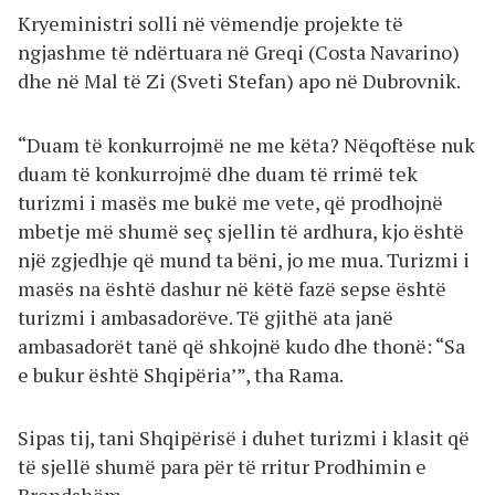
Kryeministri solli në vëmendje projekte të
ngjashme të ndërtuara në Greqi (Costa Navarino)
dhe në Mal të Zi (Sveti Stefan) apo në Dubrovnik.
“Duam të konkurrojmë ne me këta? Nëqoftëse nuk
duam të konkurrojmë dhe duam të rrimë tek
turizmi i masës me bukë me vete, që prodhojnë
mbetje më shumë seç sjellin të ardhura, kjo është
një zgjedhje që mund ta bëni, jo me mua. Turizmi i
masës na është dashur në këtë fazë sepse është
turizmi i ambasadorëve. Të gjithë ata janë
ambasadorët tanë që shkojnë kudo dhe thonë: “Sa
e bukur është Shqipëria’”, tha Rama.
Sipas tij, tani Shqipërisë i duhet turizmi i klasit që
të sjellë shumë para për të rritur Prodhimin e