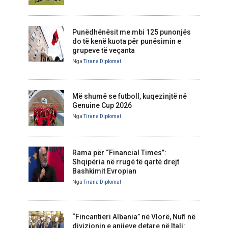
Punëdhënësit me mbi 125 punonjës
do të kenë kuota për punësimin e
grupeve të veçanta
Nga
Tirana Diplomat
Më shumë se futboll, kuqezinjtë në
Genuine Cup 2026
Nga
Tirana Diplomat
Rama për “Financial Times”:
Shqipëria në rrugë të qartë drejt
Bashkimit Evropian
Nga
Tirana Diplomat
“Fincantieri Albania” në Vlorë, Nufi në
divizionin e anijeve detare në Itali: