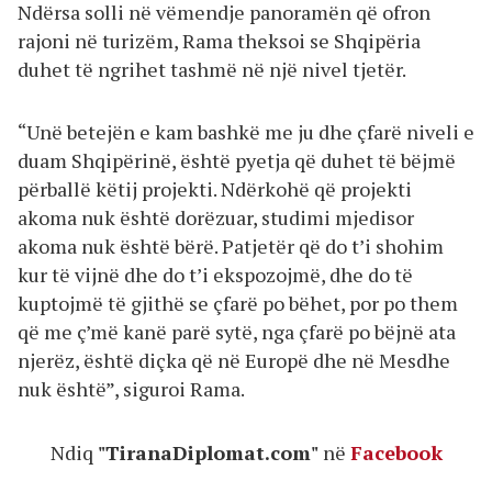
Ndërsa solli në vëmendje panoramën që ofron
rajoni në turizëm, Rama theksoi se Shqipëria
duhet të ngrihet tashmë në një nivel tjetër.
“Unë betejën e kam bashkë me ju dhe çfarë niveli e
duam Shqipërinë, është pyetja që duhet të bëjmë
përballë këtij projekti. Ndërkohë që projekti
akoma nuk është dorëzuar, studimi mjedisor
akoma nuk është bërë. Patjetër që do t’i shohim
kur të vijnë dhe do t’i ekspozojmë, dhe do të
kuptojmë të gjithë se çfarë po bëhet, por po them
që me ç’më kanë parë sytë, nga çfarë po bëjnë ata
njerëz, është diçka që në Europë dhe në Mesdhe
nuk është”, siguroi Rama.
Ndiq
"TiranaDiplomat.com"
në
Facebook