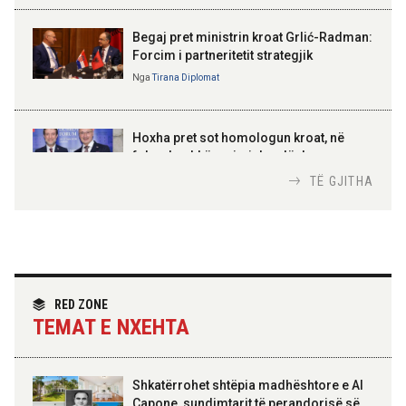
SË SHQIPËRISË
Gëzuar Ditën e Pavarësisë,
Kosovë!
Begaj pret ministrin kroat Grlić-Radman:
Forcim i partneritetit strategjik
Nga
Tirana Diplomat
AMER JUKA
100-vjetori i themelimit të
Hoxha pret sot homologun kroat, në
Urdhrit të Skënderbeut
fokus bashkëpunimi dypalësh
Nga
Tirana Diplomat
TË GJITHA
Hoxha takim me zyrtarë të lartë të DASH:
Angazhim i përbashkët për forcimin e
partneritetit strategjik
Nga
Tirana Diplomat
RED ZONE
TEMAT E NXEHTA
Shkatërrohet shtëpia madhështore e Al
Capone, sundimtarit të perandorisë së