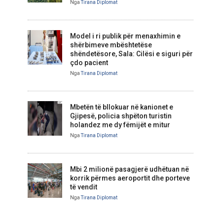
Nga
Tirana Diplomat
Model i ri publik për menaxhimin e
shërbimeve mbështetëse
shëndetësore, Sala: Cilësi e siguri për
çdo pacient
Nga
Tirana Diplomat
Mbetën të bllokuar në kanionet e
Gjipesë, policia shpëton turistin
holandez me dy fëmijët e mitur
Nga
Tirana Diplomat
Mbi 2 milionë pasagjerë udhëtuan në
korrik përmes aeroportit dhe porteve
të vendit
Nga
Tirana Diplomat