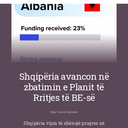
inteligjente izraelite
Nga
Or Shalom
Shqipëria avancon në
zbatimin e Planit të
Rritjes të BE-së
Nga
Tirana Diplomat
Shqipëria vijon të shënojë progres në