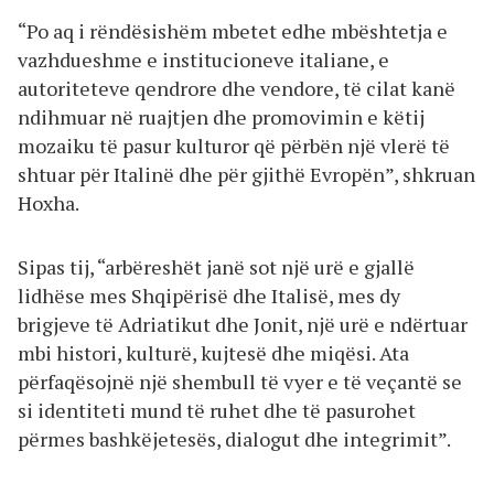
“Po aq i rëndësishëm mbetet edhe mbështetja e
vazhdueshme e institucioneve italiane, e
autoriteteve qendrore dhe vendore, të cilat kanë
ndihmuar në ruajtjen dhe promovimin e këtij
mozaiku të pasur kulturor që përbën një vlerë të
shtuar për Italinë dhe për gjithë Evropën”, shkruan
Hoxha.
Sipas tij, “arbëreshët janë sot një urë e gjallë
lidhëse mes Shqipërisë dhe Italisë, mes dy
brigjeve të Adriatikut dhe Jonit, një urë e ndërtuar
mbi histori, kulturë, kujtesë dhe miqësi. Ata
përfaqësojnë një shembull të vyer e të veçantë se
si identiteti mund të ruhet dhe të pasurohet
përmes bashkëjetesës, dialogut dhe integrimit”.