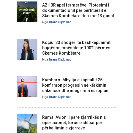
AZHBR apel fermerëve: Plotësimi i
dokumentacionit për përfituesit e
Skemës Kombëtare deri më 13 gusht
Nga
Tirana Diplomat
Koçiu: 33 shoqëri të bashkëpunimit
bujqësor, mbështetje 100% përmes
Skemës Kombëtare
Nga
Tirana Diplomat
Kumbaro: Mbyllja e kapitullit 25
konfirmon progresin në kërkimin
shkencor dhe integrimin europian
Nga
Tirana Diplomat
Rama: Avioni i parë zjarrfikës nis
operacionet, forcë e shtuar për
përballimin e zjarreve