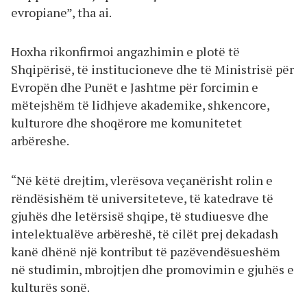
evropiane”, tha ai.
Hoxha rikonfirmoi angazhimin e plotë të
Shqipërisë, të institucioneve dhe të Ministrisë për
Evropën dhe Punët e Jashtme për forcimin e
mëtejshëm të lidhjeve akademike, shkencore,
kulturore dhe shoqërore me komunitetet
arbëreshe.
“Në këtë drejtim, vlerësova veçanërisht rolin e
rëndësishëm të universiteteve, të katedrave të
gjuhës dhe letërsisë shqipe, të studiuesve dhe
intelektualëve arbëreshë, të cilët prej dekadash
kanë dhënë një kontribut të pazëvendësueshëm
në studimin, mbrojtjen dhe promovimin e gjuhës e
kulturës sonë.