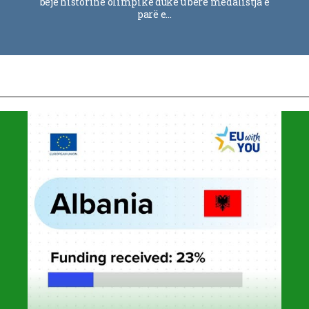
bëjë historinë olimpike duke u bërë medalistja e
parë e…