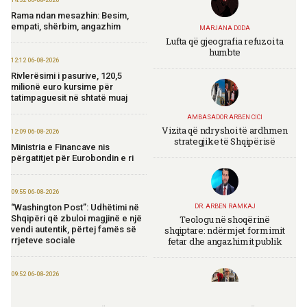
Rama ndan mesazhin: Besim,
empati, shërbim, angazhim
MARJANA DODA
Lufta që gjeografia refuzoi ta
humbte
12:12 06-08-2026
Rivlerësimi i pasurive, 120,5
milionë euro kursime për
tatimpaguesit në shtatë muaj
AMBASADOR ARBEN CICI
Vizita që ndryshoi të ardhmen
12:09 06-08-2026
strategjike të Shqipërisë
Ministria e Financave nis
përgatitjet për Eurobondin e ri
09:55 06-08-2026
“Washington Post”: Udhëtimi në
DR. ARBEN RAMKAJ
Teologu në shoqërinë
Shqipëri që zbuloi magjinë e një
shqiptare: ndërmjet formimit
vendi autentik, përtej famës së
fetar dhe angazhimit publik
rrjeteve sociale
09:52 06-08-2026
Përmbarimi Shtetëror, 22 zyra në
të gjithë vendin për zbatimin e
TIRANA DIPLOMAT