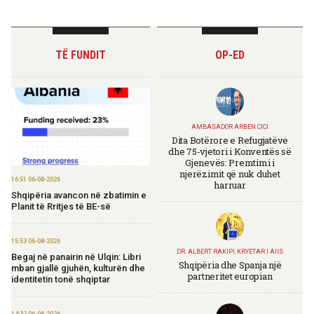
TË FUNDIT
OP-ED
AMBASADOR ARBEN CICI
Dita Botërore e Refugjatëve
dhe 75-vjetori i Konventës së
Gjenevës: Premtimi i
njerëzimit që nuk duhet
16:51 06-08-2026
harruar
Shqipëria avancon në zbatimin e
Planit të Rritjes të BE-së
15:53 06-08-2026
DR. ALBERT RAKIPI, KRYETAR I AIIS
Begaj në panairin në Ulqin: Libri
Shqipëria dhe Spanja një
mban gjallë gjuhën, kulturën dhe
partneritet europian
identitetin tonë shqiptar
14:32 06-08-2026