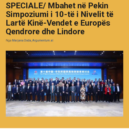
SPECIALE/ Mbahet në Pekin
Simpoziumi i 10-të i Nivelit të
Lartë Kinë-Vendet e Europës
Qendrore dhe Lindore
Nga
Marjana Doda, Argumentum.al