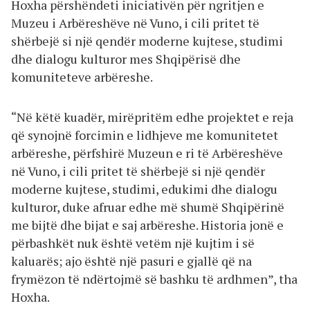
Hoxha përshëndeti iniciativën për ngritjen e
Muzeu i Arbëreshëve në Vuno, i cili pritet të
shërbejë si një qendër moderne kujtese, studimi
dhe dialogu kulturor mes Shqipërisë dhe
komuniteteve arbëreshe.
“Në këtë kuadër, mirëpritëm edhe projektet e reja
që synojnë forcimin e lidhjeve me komunitetet
arbëreshe, përfshirë Muzeun e ri të Arbëreshëve
në Vuno, i cili pritet të shërbejë si një qendër
moderne kujtese, studimi, edukimi dhe dialogu
kulturor, duke afruar edhe më shumë Shqipërinë
me bijtë dhe bijat e saj arbëreshe. Historia jonë e
përbashkët nuk është vetëm një kujtim i së
kaluarës; ajo është një pasuri e gjallë që na
frymëzon të ndërtojmë së bashku të ardhmen”, tha
Hoxha.