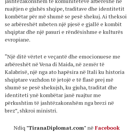
jashtëzakonshëm të komuniteteve arbëreshe në
ruajtjen e gjuhës shqipe, traditave dhe identitetit
kombëtar për më shumë se pesë shekuj. Ai theksoi
se arbëreshët mbeten një pjesë e gjallë e kombit
shqiptar dhe një pasuri e rëndësishme e kulturës
evropiane.
“Një ditë vërtet e veçantë dhe emocionuese me
arbëreshët në Vena di Maida, në zemër të
Kalabrisë, një nga ato hapësira në Itali ku historia
shqiptare vazhdon të jetojë e të flasë prej më
shumë se pesë shekujsh, ku gjuha, traditat dhe
identiteti ynë kombëtar janë ruajtur me
përkushtim të jashtëzakonshëm nga brezi në
brez”, shkroi ministri.
Ndiq
"TiranaDiplomat.com"
në
Facebook