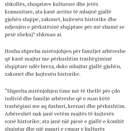
shkollës, shoqatave kulturore dhe jetës
komunitare, ata kanë arritur të mbajnë gjallë
gjuhën shqipe, zakonet, kujtesën historike dhe
ndjenjën e përkatësisë shqiptare për më shumë se
pesë shekuj” shkruan ai.
Hoxha shprehu mirënjohjen për familjet arbëreshe
që kanë ruajtur me përkushtim trashëgiminë
shqiptare ndër breza, duke mbajtur gjallë gjuhën,
zakonet dhe kujtesën historike.
“Shpreha mirënjohjen time më të thellë për çdo
individ dhe familje arbëreshe që e ruan këtë
trashëgimi me aq dashuri, krenari dhe përkushtim.
Arbëreshët nuk janë vetëm ruajtës të kujtesës
sonë historike; ata janë një pjesë e gjallë e kombit
shqiptar dhe një pasuri e çmuar e kulturës