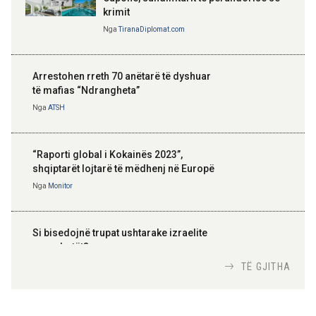
krimit
Nga
TiranaDiplomat.com
Arrestohen rreth 70 anëtarë të dyshuar
të mafias “Ndrangheta”
Nga
ATSH
“Raporti global i Kokainës 2023”,
shqiptarët lojtarë të mëdhenj në Europë
Nga
Monitor
Si bisedojnë trupat ushtarake izraelite
me robotët?
Nga
TiranaDiplomat.com
TË GJITHA
Si po e luftojnë terrorizmin shërbimet