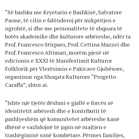
“Së bashku me Kryetarin e Bashkisë, Salvatore
Paone, të cilin e falënderoj për mikpritjen e
ngrohtë, si dhe me personalitete të shquara të
botës akademike dhe kulturore arbëreshe, ndër ta
Prof. Francesco Stirparo, Prof. Cettina Mazzei dhe
Prof. Francesco Altimari, morëm pjesë në
edicionin e XXXI të Manifestimit Kulturor
Folklorik për Vlerësimin e Pakicave Gjuhësore,
organizuar nga Shoqata Kulturore “Progetto
Caraffa”, shtoi ai.
“Ishte një tjetër dëshmi e gjallë e forcës së
identitetit arbëresh dhe e kontributit të
pashlyeshëm që komunitetet arbëreshe kanë
dhënë e vazhdojnë të japin në ruajtjen e
trashëgimisë sonë kombëtare. Përmes familjes,