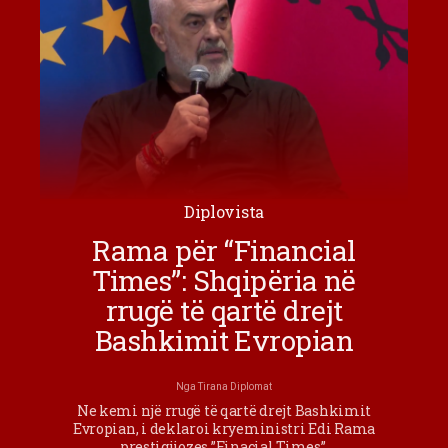
Diplovista
Rama për “Financial
Times”: Shqipëria në
rrugë të qartë drejt
Bashkimit Evropian
Nga
Tirana Diplomat
Ne kemi një rrugë të qartë drejt Bashkimit
Evropian, i deklaroi kryeministri Edi Rama
prestigjiozes ”Finacial Times”.