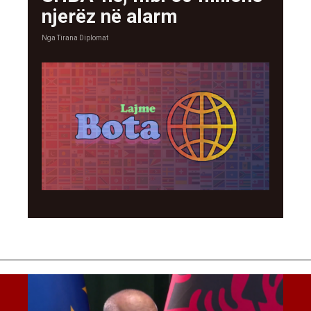
njerëz në alarm
Nga
Tirana Diplomat