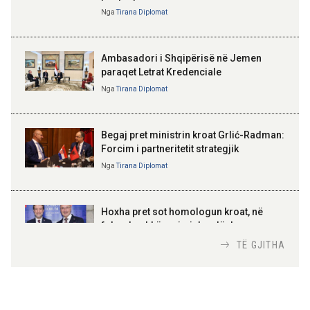
është përgjegjësi e përbashkët
Kriza e Parlamentit është
Nga
Tirana Diplomat
kriza e Republikës
Parlamentare
Ambasadori i Shqipërisë në Jemen
paraqet Letrat Kredenciale
Nga
Tirana Diplomat
BAJRAM BEGAJ, PRESIDENTI I REPUBLIKËS
SË SHQIPËRISË
Gëzuar Ditën e Pavarësisë,
Kosovë!
Begaj pret ministrin kroat Grlić-Radman:
Forcim i partneritetit strategjik
Nga
Tirana Diplomat
AMER JUKA
100-vjetori i themelimit të
Hoxha pret sot homologun kroat, në
Urdhrit të Skënderbeut
fokus bashkëpunimi dypalësh
Nga
Tirana Diplomat
TË GJITHA
Hoxha takim me zyrtarë të lartë të DASH:
Angazhim i përbashkët për forcimin e