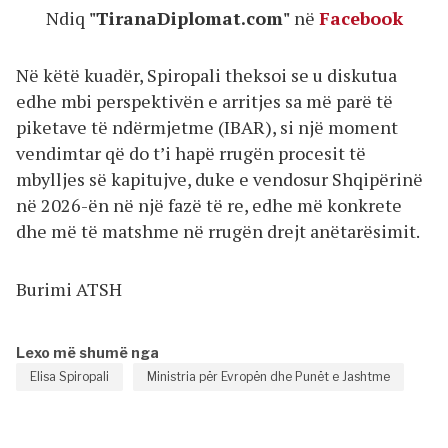
Ndiq
"TiranaDiplomat.com"
në
Facebook
Në këtë kuadër, Spiropali theksoi se u diskutua
edhe mbi perspektivën e arritjes sa më parë të
piketave të ndërmjetme (IBAR), si një moment
vendimtar që do t’i hapë rrugën procesit të
mbylljes së kapitujve, duke e vendosur Shqipërinë
në 2026-ën në një fazë të re, edhe më konkrete
dhe më të matshme në rrugën drejt anëtarësimit.
Burimi ATSH
Lexo më shumë nga
Elisa Spiropali
Ministria për Evropën dhe Punët e Jashtme