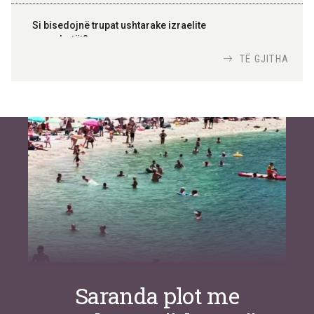
Si bisedojnë trupat ushtarake izraelite
me robotët?
Nga
TiranaDiplomat.com
TË GJITHA
Si po e luftojnë terrorizmin shërbimet
inteligjente izraelite
Nga
Or Shalom
Saranda plot me