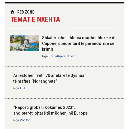
partneritetit strategjik
Nga
Tirana Diplomat
RED ZONE
TEMAT E NXEHTA
Shkatërrohet shtëpia madhështore e Al
Capone, sundimtarit të perandorisë së
krimit
Nga
TiranaDiplomat.com
Arrestohen rreth 70 anëtarë të dyshuar
të mafias “Ndrangheta”
Nga
ATSH
“Raporti global i Kokainës 2023”,
shqiptarët lojtarë të mëdhenj në Europë
Nga
Monitor