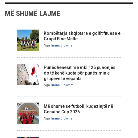
MË SHUMË LAJME
Kombëtarja shqiptare e golfit fituese e
Grupit B në Maltë
Nga
Tirana Diplomat
Punëdhënësit me mbi 125 punonjës
do të kenë kuota për punësimin e
grupeve të veçanta
Nga
Tirana Diplomat
Më shumë se futboll, kuqezinjtë në
Genuine Cup 2026
Nga
Tirana Diplomat