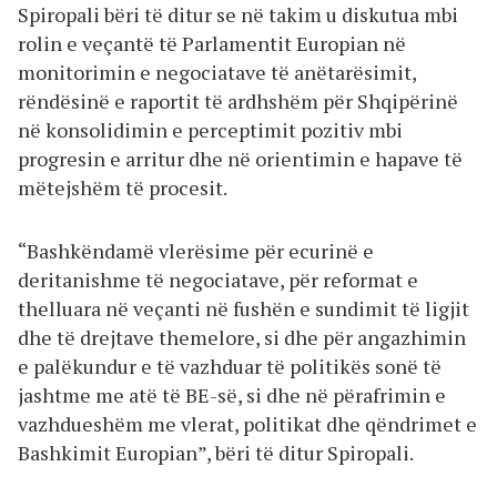
Spiropali bëri të ditur se në takim u diskutua mbi
rolin e veçantë të Parlamentit Europian në
monitorimin e negociatave të anëtarësimit,
rëndësinë e raportit të ardhshëm për Shqipërinë
në konsolidimin e perceptimit pozitiv mbi
progresin e arritur dhe në orientimin e hapave të
mëtejshëm të procesit.
“Bashkëndamë vlerësime për ecurinë e
deritanishme të negociatave, për reformat e
thelluara në veçanti në fushën e sundimit të ligjit
dhe të drejtave themelore, si dhe për angazhimin
e palëkundur e të vazhduar të politikës sonë të
jashtme me atë të BE-së, si dhe në përafrimin e
vazhdueshëm me vlerat, politikat dhe qëndrimet e
Bashkimit Europian”, bëri të ditur Spiropali.