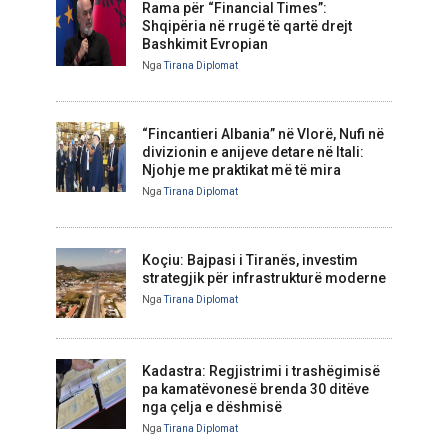
Rama për “Financial Times”:
Shqipëria në rrugë të qartë drejt
Bashkimit Evropian
Nga
Tirana Diplomat
“Fincantieri Albania” në Vlorë, Nufi në
divizionin e anijeve detare në Itali:
Njohje me praktikat më të mira
Nga
Tirana Diplomat
Koçiu: Bajpasi i Tiranës, investim
strategjik për infrastrukturë moderne
Nga
Tirana Diplomat
Kadastra: Regjistrimi i trashëgimisë
pa kamatëvonesë brenda 30 ditëve
nga çelja e dëshmisë
Nga
Tirana Diplomat