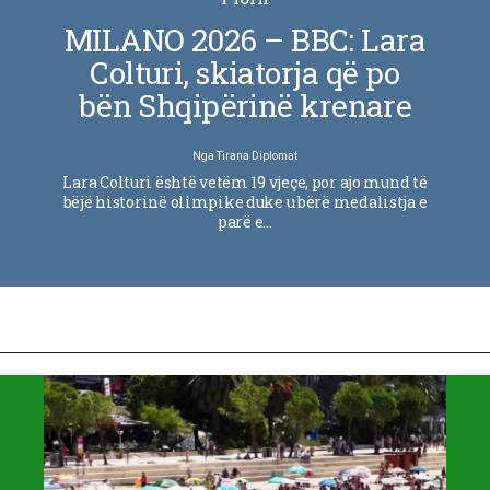
MILANO 2026 – BBC: Lara
Colturi, skiatorja që po
bën Shqipërinë krenare
Nga
Tirana Diplomat
Lara Colturi është vetëm 19 vjeçe, por ajo mund të
bëjë historinë olimpike duke u bërë medalistja e
parë e…