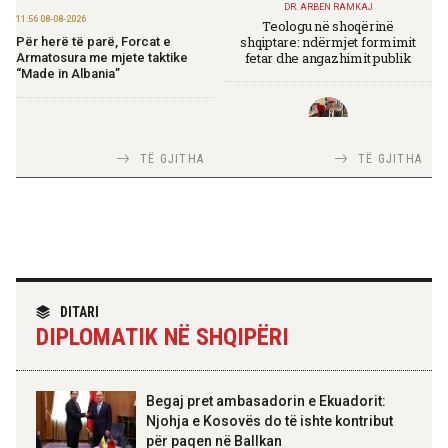
DR. ARBEN RAMKAJ
11:56 08-08-2026
Teologu në shoqërinë
shqiptare: ndërmjet formimit
Për herë të parë, Forcat e
fetar dhe angazhimit publik
Armatosura me mjete taktike
“Made in Albania”
09:24 08-08-2026
Ambasada amerikane:
TIRANA DIPLOMAT
TË GJITHA
TË GJITHA
Ambasadori Wendt do të
Italia Strategjike — Ku është
mbështesë vizionin e Presidentit
Shqipëria?
Trump për siguri të përbashkët
09:19 08-08-2026
Peizazhe magjike nga lumi Vjosa
TIRANA DIPLOMAT
“Shqipëria në BE, projekt më i
DITARI
madh se amaneti i
20:26 07-08-2026
DIPLOMATIK NË SHQIPËRI
Skënderbeut dhe Ismail
Forcat Tokësore vijojnë
Qemalit”
ndërhyrjet në Mallakastër dhe
Klos për izolimin e zjarreve
Begaj pret ambasadorin e Ekuadorit:
Njohja e Kosovës do të ishte kontribut
20:22 07-08-2026
për paqen në Ballkan
Lamallari: Siguria në bregdet
ELISA SPIROPALI