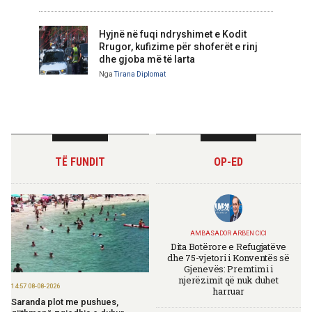
Hyjnë në fuqi ndryshimet e Kodit
Rrugor, kufizime për shoferët e rinj
dhe gjoba më të larta
Nga
Tirana Diplomat
TË FUNDIT
OP-ED
AMBASADOR ARBEN CICI
Dita Botërore e Refugjatëve
dhe 75-vjetori i Konventës së
Gjenevës: Premtimi i
njerëzimit që nuk duhet
14:57 08-08-2026
harruar
Saranda plot me pushues,