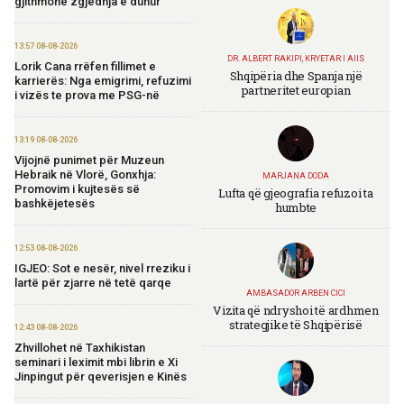
gjithmonë zgjedhja e duhur
13:57 08-08-2026
DR. ALBERT RAKIPI, KRYETAR I AIIS
Lorik Cana rrëfen fillimet e
Shqipëria dhe Spanja një
karrierës: Nga emigrimi, refuzimi
partneritet europian
i vizës te prova me PSG-në
13:19 08-08-2026
Vijojnë punimet për Muzeun
Hebraik në Vlorë, Gonxhja:
MARJANA DODA
Promovim i kujtesës së
Lufta që gjeografia refuzoi ta
bashkëjetesës
humbte
12:53 08-08-2026
IGJEO: Sot e nesër, nivel rreziku i
lartë për zjarre në tetë qarqe
AMBASADOR ARBEN CICI
Vizita që ndryshoi të ardhmen
strategjike të Shqipërisë
12:43 08-08-2026
Zhvillohet në Taxhikistan
seminari i leximit mbi librin e Xi
Jinpingut për qeverisjen e Kinës