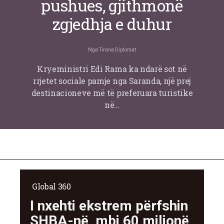
pushues, gjithmonë
zgjedhja e duhur
Nga
Tirana Diplomat
Kryeministri Edi Rama ka ndarë sot në
rrjetet sociale pamje nga Saranda, një prej
destinacioneve më të preferuara turistike
në…
Global 360
I nxehti ekstrem përfshin
SHBA-në, mbi 60 milionë