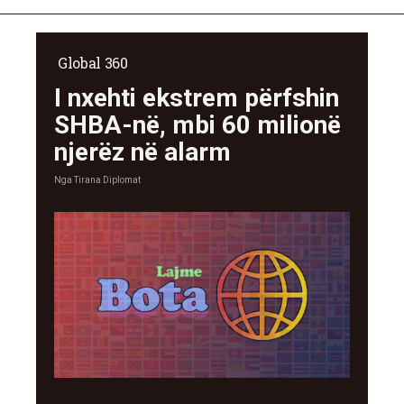
Global 360
I nxehti ekstrem përfshin
SHBA-në, mbi 60 milionë
njerëz në alarm
Nga
Tirana Diplomat