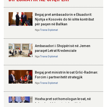
Qemalit”
trashëgimisë pa kamatëvonesë
brenda 30 ditëve nga çelja e
dëshmisë
Begaj pret ambasadorin e Ekuadorit:
Njohja e Kosovës do të ishte kontribut
14:01 07-08-2026
për paqen në Ballkan
ELISA SPIROPALI
Hyjnë në fuqi ndryshimet e Kodit
Kriza e Parlamentit është
Nga
Tirana Diplomat
Rrugor, kufizime për shoferët e
kriza e Republikës
rinj dhe gjoba më të larta
Parlamentare
Ambasadori i Shqipërisë në Jemen
paraqet Letrat Kredenciale
Nga
Tirana Diplomat
BAJRAM BEGAJ, PRESIDENTI I REPUBLIKËS
SË SHQIPËRISË
Gëzuar Ditën e Pavarësisë,
Kosovë!
Begaj pret ministrin kroat Grlić-Radman:
Forcim i partneritetit strategjik
Nga
Tirana Diplomat
AMER JUKA
100-vjetori i themelimit të
Hoxha pret sot homologun kroat, në
Urdhrit të Skënderbeut
fokus bashkëpunimi dypalësh