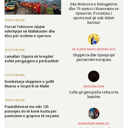
Dita Botërore e Refugjatëve
dhe 75-vjetori i Konventës së
Gjenevës: Premtimi i
njerëzimit që nuk duhet
20:26 07-08-2026
harruar
Forcat Tokësore vijojnë
ndërhyrjet në Mallakastër dhe
Klos për izolimin e zjarreve
DR. ALBERT RAKIPI, KRYETAR I AIIS
20:22 07-08-2026
Shqipëria dhe Spanja një
Lamallari: Siguria në bregdet
partneritet europian
është përgjegjësi e përbashkët
19:27 07-08-2026
Kombëtarja shqiptare e golfit
fituese e Grupit B në Maltë
MARJANA DODA
Lufta që gjeografia refuzoi ta
humbte
18:30 07-08-2026
Punëdhënësit me mbi 125
punonjës do të kenë kuota për
punësimin e grupeve të veçanta
AMBASADOR ARBEN CICI