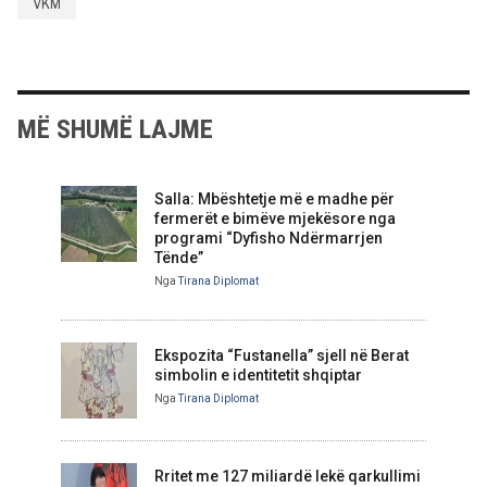
VKM
MË SHUMË LAJME
Salla: Mbështetje më e madhe për
fermerët e bimëve mjekësore nga
programi “Dyfisho Ndërmarrjen
Tënde”
Nga
Tirana Diplomat
Ekspozita “Fustanella” sjell në Berat
simbolin e identitetit shqiptar
Nga
Tirana Diplomat
Rritet me 127 miliardë lekë qarkullimi