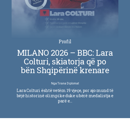
Profil
MILANO 2026 – BBC: Lara
Colturi, skiatorja që po
bën Shqipërinë krenare
Nga
Tirana Diplomat
Lara Colturi është vetëm 19 vjeçe, por ajo mund të
bëjë historinë olimpike duke u bërë medalistja e
parë e…