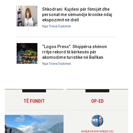
Shkodrani: Kujdesi për fëmijët dhe
personat me sëmundje kronike ndaj
ekspozimit në diell
Nga
Tirana Diplomat
“Logos Press”: Shqipëria shënon
rritje rekord të kërkesës për
akomodime turistike në Ballkan
Nga
Tirana Diplomat
TË FUNDIT
OP-ED
AMBASADOR ARBEN CICI