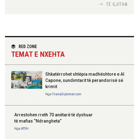
Nga
Tirana Diplomat
TË GJITHA
Hoxha takim me zyrtarë të lartë të DASH:
Angazhim i përbashkët për forcimin e
partneritetit strategjik
Nga
Tirana Diplomat
RED ZONE
TEMAT E NXEHTA
Shkatërrohet shtëpia madhështore e Al
Capone, sundimtarit të perandorisë së
krimit
Nga
TiranaDiplomat.com
Arrestohen rreth 70 anëtarë të dyshuar
të mafias “Ndrangheta”
Nga
ATSH