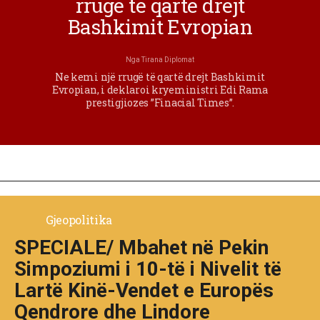
rrugë të qartë drejt
Bashkimit Evropian
Nga
Tirana Diplomat
Ne kemi një rrugë të qartë drejt Bashkimit
Evropian, i deklaroi kryeministri Edi Rama
prestigjiozes ”Finacial Times”.
Gjeopolitika
SPECIALE/ Mbahet në Pekin
Simpoziumi i 10-të i Nivelit të
Lartë Kinë-Vendet e Europës
Qendrore dhe Lindore