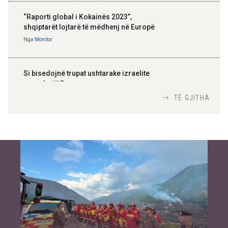
“Raporti global i Kokainës 2023”,
shqiptarët lojtarë të mëdhenj në Europë
Nga
Monitor
Si bisedojnë trupat ushtarake izraelite
me robotët?
Nga
TiranaDiplomat.com
TË GJITHA
Si po e luftojnë terrorizmin shërbimet
inteligjente izraelite
Nga
Or Shalom