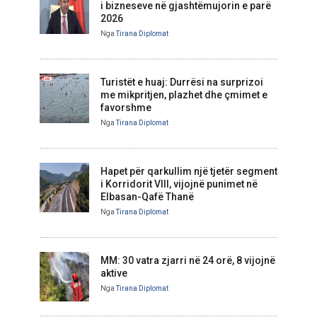
i bizneseve në gjashtëmujorin e parë
2026
Nga
Tirana Diplomat
Turistët e huaj: Durrësi na surprizoi
me mikpritjen, plazhet dhe çmimet e
favorshme
Nga
Tirana Diplomat
Hapet për qarkullim një tjetër segment
i Korridorit VIII, vijojnë punimet në
Elbasan-Qafë Thanë
Nga
Tirana Diplomat
MM: 30 vatra zjarri në 24 orë, 8 vijojnë
aktive
Nga
Tirana Diplomat