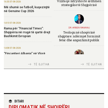
Vizita që ndryshoi të ardhmen
16:35 07-08-2026
strategjike të Shqipërisë
Më shumë se futboll, kuqezinjtë
në Genuine Cup 2026
14:10 07-08-2026
Rama për “Financial Times”:
DR. ARBEN RAMKAJ
Teologu në shoqërinë
Shqipëria në rrugë të qartë drejt
shqiptare: ndërmjet formimit
Bashkimit Evropian
fetar dhe angazhimit publik
14:08 07-08-2026
“Fincantieri Albania” në Vlorë,
Nufi në divizionin e anijeve
detare në Itali: Njohje me
TIRANA DIPLOMAT
TË GJITHA
TË GJITHA
praktikat më të mira
Italia Strategjike — Ku është
Shqipëria?
14:06 07-08-2026
Koçiu: Bajpasi i Tiranës, investim
strategjik për infrastrukturë
moderne
TIRANA DIPLOMAT
“Shqipëria në BE, projekt më i
DITARI
madh se amaneti i
14:03 07-08-2026
DIPLOMATIK NË SHQIPËRI
Skënderbeut dhe Ismail
Kadastra: Regjistrimi i