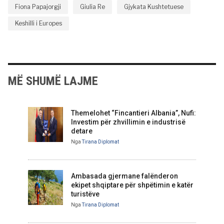
Fiona Papajorgji
Giulia Re
Gjykata Kushtetuese
Keshilli i Europes
MË SHUMË LAJME
Themelohet “Fincantieri Albania”, Nufi:
Investim për zhvillimin e industrisë
detare
Nga
Tirana Diplomat
Ambasada gjermane falënderon
ekipet shqiptare për shpëtimin e katër
turistëve
Nga
Tirana Diplomat