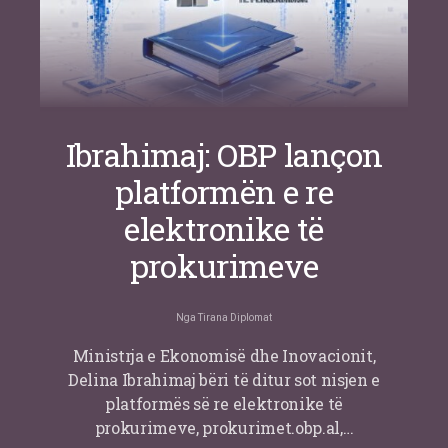
Ibrahimaj: OBP lançon
platformën e re
elektronike të
prokurimeve
Nga
Tirana Diplomat
Ministrja e Ekonomisë dhe Inovacionit,
Delina Ibrahimaj bëri të ditur sot nisjen e
platformës së re elektronike të
prokurimeve, prokurimet.obp.al,…