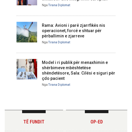
Nga
Tirana Diplomat
Rama: Avioni i parë zjarrfikës nis
operacionet, forcë e shtuar për
përballimin e zjarreve
Nga
Tirana Diplomat
Model i ri publik për menaxhimin e
shërbimeve mbështetëse
shëndetësore, Sala: Cilësi e siguri për
çdo pacient
Nga
Tirana Diplomat
TË FUNDIT
OP-ED