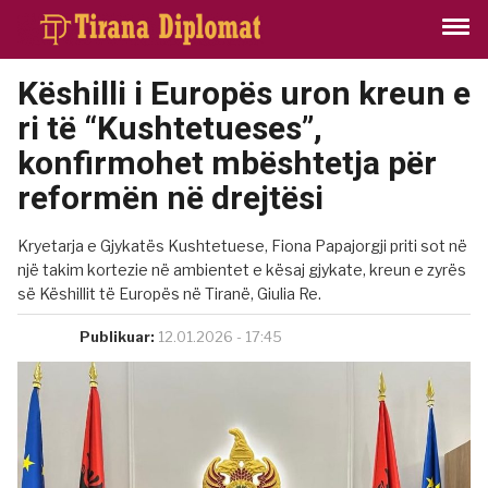
Këshilli i Europës uron kreun e
ri të “Kushtetueses”,
konfirmohet mbështetja për
reformën në drejtësi
Kryetarja e Gjykatës Kushtetuese, Fiona Papajorgji priti sot në
një takim kortezie në ambientet e kësaj gjykate, kreun e zyrës
së Këshillit të Europës në Tiranë, Giulia Re.
Publikuar:
12.01.2026 - 17:45