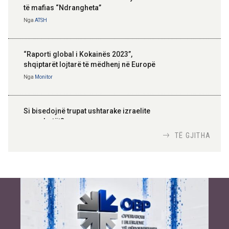
të mafias “Ndrangheta”
Nga
ATSH
“Raporti global i Kokainës 2023”,
shqiptarët lojtarë të mëdhenj në Europë
Nga
Monitor
Si bisedojnë trupat ushtarake izraelite
me robotët?
Nga
TiranaDiplomat.com
TË GJITHA
Si po e luftojnë terrorizmin shërbimet
inteligjente izraelite
Nga
Or Shalom