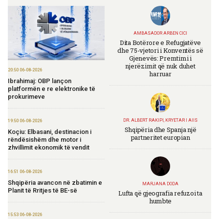
AMBASADOR ARBEN CICI
Dita Botërore e Refugjatëve
dhe 75-vjetori i Konventës së
Gjenevës: Premtimi i
njerëzimit që nuk duhet
20:50 06-08-2026
harruar
Ibrahimaj: OBP lançon
platformën e re elektronike të
prokurimeve
DR. ALBERT RAKIPI, KRYETAR I AIIS
19:50 06-08-2026
Shqipëria dhe Spanja një
Koçiu: Elbasani, destinacion i
partneritet europian
rëndësishëm dhe motor i
zhvillimit ekonomik të vendit
16:51 06-08-2026
Shqipëria avancon në zbatimin e
MARJANA DODA
Planit të Rritjes të BE-së
Lufta që gjeografia refuzoi ta
humbte
15:53 06-08-2026