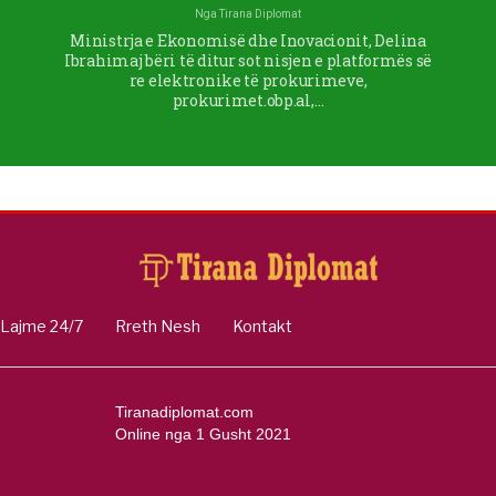
Nga
Tirana Diplomat
Ministrja e Ekonomisë dhe Inovacionit, Delina
Ibrahimaj bëri të ditur sot nisjen e platformës së
re elektronike të prokurimeve,
prokurimet.obp.al,…
Lajme 24/7
Rreth Nesh
Kontakt
Tiranadiplomat.com
Online nga 1 Gusht 2021