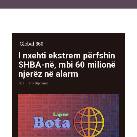
Global 360
I nxehti ekstrem përfshin
SHBA-në, mbi 60 milionë
njerëz në alarm
Nga
Tirana Diplomat