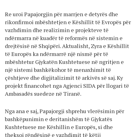
Re uroi Papajorgjin për marrjen e detyrës dhe
rikonfirmoi mbështetjen e Këshillit të Evropës për
vazhdimin dhe realizimin e projekteve të
ndërmarra në kuadër të reformës në sistemin e
drejtësisë në Shqipëri. Aktualisht, Zyra e Këshillit
të Europës ka ndërmarrë një nismë për të
mbështetur Gjykatën Kushtetuese në ngritjen e
një sistemi bashkëkohor të menaxhimit të
çështjeve dhe digjitalizimit të arkivës së saj. Ky
projekt financohet nga Agjenci SIDA për llogari të
Ambasadës suedeze në Tiranë.
Nga ana e saj, Papajorgji shprehu vlerësimin për
bashkëpunimin e deritanishëm të Gjykatës
Kushtetuese me Këshillin e Europës, si dhe
theksoi rëndësinë e vazhdimit të këtij