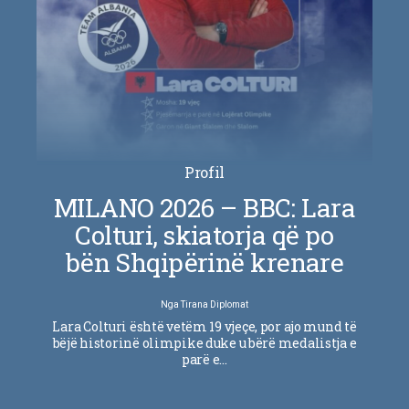
Profil
MILANO 2026 – BBC: Lara
Colturi, skiatorja që po
bën Shqipërinë krenare
Nga
Tirana Diplomat
Lara Colturi është vetëm 19 vjeçe, por ajo mund të
bëjë historinë olimpike duke u bërë medalistja e
parë e…