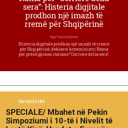
sera”: Histeria digjitale
prodhon një imazh të
rremë për Shqipërinë
Nga
Tirana Diplomat
Histeria digjitale prodhon një imazh të rremë
për Shqipërinë, deklaroi kryeministri Rama
për prestigjiozen italiane ”Corriere della sera”.
Gjeopolitika
SPECIALE/ Mbahet në Pekin
Simpoziumi i 10-të i Nivelit të