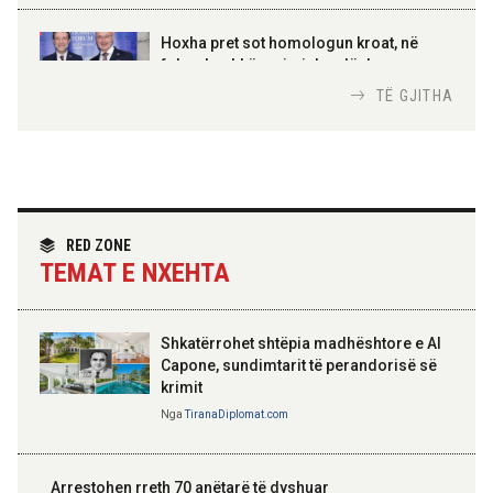
AMER JUKA
100-vjetori i themelimit të
Hoxha pret sot homologun kroat, në
Urdhrit të Skënderbeut
fokus bashkëpunimi dypalësh
Nga
Tirana Diplomat
TË GJITHA
Hoxha takim me zyrtarë të lartë të DASH:
Angazhim i përbashkët për forcimin e
partneritetit strategjik
Nga
Tirana Diplomat
RED ZONE
TEMAT E NXEHTA
Shkatërrohet shtëpia madhështore e Al
Capone, sundimtarit të perandorisë së
krimit
Nga
TiranaDiplomat.com
Arrestohen rreth 70 anëtarë të dyshuar