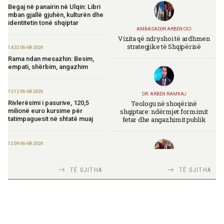
Begaj në panairin në Ulqin: Libri
mban gjallë gjuhën, kulturën dhe
identitetin tonë shqiptar
AMBASADOR ARBEN CICI
Vizita që ndryshoi të ardhmen
strategjike të Shqipërisë
14:32 06-08-2026
Rama ndan mesazhin: Besim,
empati, shërbim, angazhim
12:12 06-08-2026
DR. ARBEN RAMKAJ
Teologu në shoqërinë
Rivlerësimi i pasurive, 120,5
shqiptare: ndërmjet formimit
milionë euro kursime për
fetar dhe angazhimit publik
tatimpaguesit në shtatë muaj
12:09 06-08-2026
Ministria e Financave nis
përgatitjet për Eurobondin e ri
TIRANA DIPLOMAT
TË GJITHA
TË GJITHA
Italia Strategjike — Ku është
Shqipëria?
09:55 06-08-2026
“Washington Post”: Udhëtimi në
Shqipëri që zbuloi magjinë e një
vendi autentik, përtej famës së
rrjeteve sociale