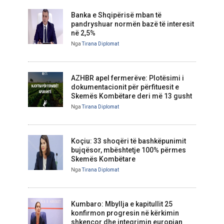
Banka e Shqipërisë mban të
pandryshuar normën bazë të interesit
në 2,5%
Nga
Tirana Diplomat
AZHBR apel fermerëve: Plotësimi i
dokumentacionit për përfituesit e
Skemës Kombëtare deri më 13 gusht
Nga
Tirana Diplomat
Koçiu: 33 shoqëri të bashkëpunimit
bujqësor, mbështetje 100% përmes
Skemës Kombëtare
Nga
Tirana Diplomat
Kumbaro: Mbyllja e kapitullit 25
konfirmon progresin në kërkimin
shkencor dhe integrimin europian