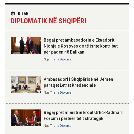
TIRANA DIPLOMAT
“Shqipëria në BE, projekt më i
DITARI
madh se amaneti i
09:52 06-08-2026
DIPLOMATIK NË SHQIPËRI
Skënderbeut dhe Ismail
Përmbarimi Shtetëror, 22 zyra në
Qemalit”
të gjithë vendin për zbatimin e
vendimeve të gjykatave
Begaj pret ambasadorin e Ekuadorit:
Njohja e Kosovës do të ishte kontribut
09:50 06-08-2026
për paqen në Ballkan
Sejko: TIPS Clone do të ulë
ELISA SPIROPALI
kostot e pagesave, ekonomia
Kriza e Parlamentit është
Nga
Tirana Diplomat
mund të kursejë deri në 38
kriza e Republikës
miliardë lekë në vit
Parlamentare
Ambasadori i Shqipërisë në Jemen
paraqet Letrat Kredenciale
Nga
Tirana Diplomat
BAJRAM BEGAJ, PRESIDENTI I REPUBLIKËS
SË SHQIPËRISË
Gëzuar Ditën e Pavarësisë,
Kosovë!
Begaj pret ministrin kroat Grlić-Radman:
Forcim i partneritetit strategjik
Nga
Tirana Diplomat