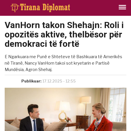
VanHorn takon Shehajn: Roli i
opozitës aktive, thelbësor për
demokraci të fortë
E Ngarkuara me Punë e Shteteve të Bashkuara të Amerikës
në Tiranë, Nancy VanHorn takoi sot kryetarin e Partisë
Mundësia, Agron Shehaj.
Publikuar:
17.12.2025 - 12:55