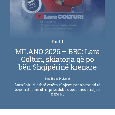
Profil
MILANO 2026 – BBC: Lara
Colturi, skiatorja që po
bën Shqipërinë krenare
Nga
Tirana Diplomat
Lara Colturi është vetëm 19 vjeçe, por ajo mund të
bëjë historinë olimpike duke u bërë medalistja e
parë e…