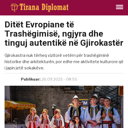
Ditët Evropiane të
Trashëgimisë, ngjyra dhe
tinguj autentikë në Gjirokastër
Gjirokastra nuk tërheq vizitorë vetëm për trashëgiminë
historike dhe arkitekturën, por edhe me aktivitete kulturore që
i japin jetë sokakëve.
Publikuar:
26.09.2025 - 08:55