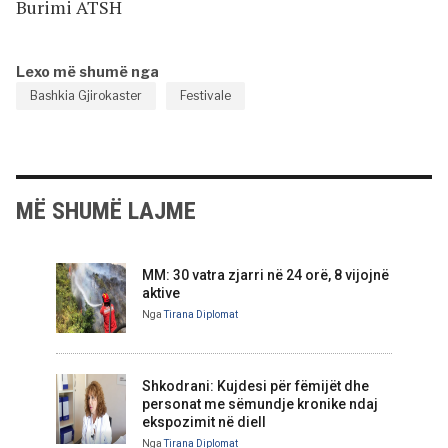
Burimi ATSH
Lexo më shumë nga
Bashkia Gjirokaster
Festivale
MË SHUMË LAJME
MM: 30 vatra zjarri në 24 orë, 8 vijojnë
aktive
Nga
Tirana Diplomat
Shkodrani: Kujdesi për fëmijët dhe
personat me sëmundje kronike ndaj
ekspozimit në diell
Nga
Tirana Diplomat