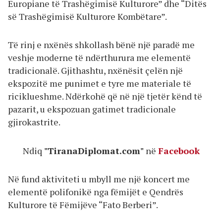
Europiane të Trashëgimisë Kulturore” dhe “Ditës
së Trashëgimisë Kulturore Kombëtare”.
Të rinj e nxënës shkollash bënë një paradë me
veshje moderne të ndërthurura me elementë
tradicionalë. Gjithashtu, nxënësit çelën një
ekspozitë me punimet e tyre me materiale të
riciklueshme. Ndërkohë që në një tjetër kënd të
pazarit, u ekspozuan gatimet tradicionale
gjirokastrite.
Ndiq
"TiranaDiplomat.com"
në
Facebook
Në fund aktiviteti u mbyll me një koncert me
elementë polifonikë nga fëmijët e Qendrës
Kulturore të Fëmijëve “Fato Berberi”.