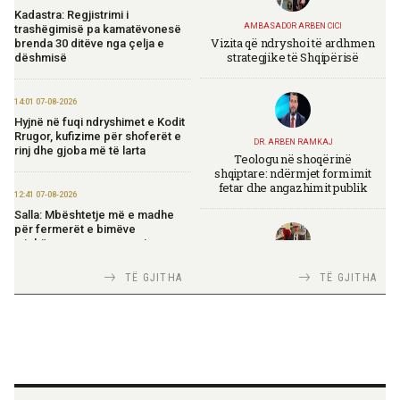
Kadastra: Regjistrimi i
AMBASADOR ARBEN CICI
trashëgimisë pa kamatëvonesë
Vizita që ndryshoi të ardhmen
brenda 30 ditëve nga çelja e
strategjike të Shqipërisë
dëshmisë
14:01 07-08-2026
Hyjnë në fuqi ndryshimet e Kodit
Rrugor, kufizime për shoferët e
DR. ARBEN RAMKAJ
rinj dhe gjoba më të larta
Teologu në shoqërinë
shqiptare: ndërmjet formimit
fetar dhe angazhimit publik
12:41 07-08-2026
Salla: Mbështetje më e madhe
për fermerët e bimëve
mjekësore nga programi
“Dyfisho Ndërmarrjen Tënde”
TIRANA DIPLOMAT
TË GJITHA
TË GJITHA
Italia Strategjike — Ku është
Shqipëria?
11:51 07-08-2026
Ekspozita “Fustanella” sjell në
Berat simbolin e identitetit
shqiptar
TIRANA DIPLOMAT
11:45 07-08-2026