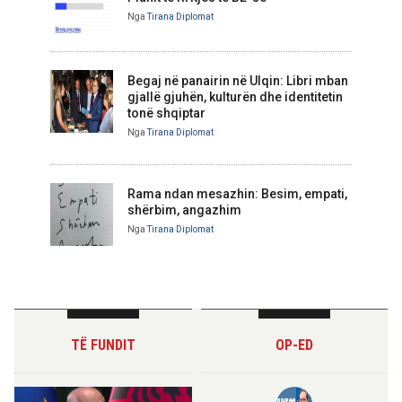
Nga
Tirana Diplomat
Begaj në panairin në Ulqin: Libri mban
gjallë gjuhën, kulturën dhe identitetin
tonë shqiptar
Nga
Tirana Diplomat
Rama ndan mesazhin: Besim, empati,
shërbim, angazhim
Nga
Tirana Diplomat
TË FUNDIT
OP-ED