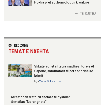
100-vjetori i themelimit të
Hoxha pret sot homologun kroat, në
Urdhrit të Skënderbeut
fokus bashkëpunimi dypalësh
Nga
Tirana Diplomat
TË GJITHA
Hoxha takim me zyrtarë të lartë të DASH:
Angazhim i përbashkët për forcimin e
partneritetit strategjik
Nga
Tirana Diplomat
RED ZONE
TEMAT E NXEHTA
Shkatërrohet shtëpia madhështore e Al
Capone, sundimtarit të perandorisë së
krimit
Nga
TiranaDiplomat.com
Arrestohen rreth 70 anëtarë të dyshuar
të mafias “Ndrangheta”