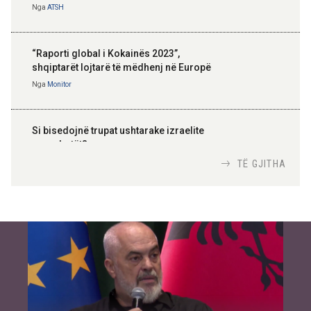
Nga
ATSH
“Raporti global i Kokainës 2023”,
shqiptarët lojtarë të mëdhenj në Europë
Nga
Monitor
Si bisedojnë trupat ushtarake izraelite
me robotët?
Nga
TiranaDiplomat.com
TË GJITHA
Si po e luftojnë terrorizmin shërbimet
inteligjente izraelite
Nga
Or Shalom