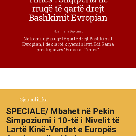
rrugë të qartë drejt
Bashkimit Evropian
Nga
Tirana Diplomat
Ne kemi një rrugë të qartë drejt Bashkimit
Evropian, i deklaroi kryeministri Edi Rama
prestigjiozes ”Finacial Times”.
Gjeopolitika
SPECIALE/ Mbahet në Pekin
Simpoziumi i 10-të i Nivelit të
Lartë Kinë-Vendet e Europës