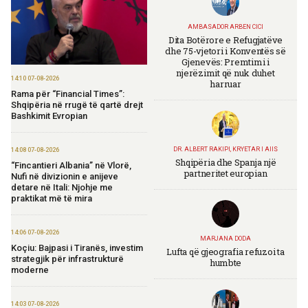
AMBASADOR ARBEN CICI
Dita Botërore e Refugjatëve
dhe 75-vjetori i Konventës së
Gjenevës: Premtimi i
njerëzimit që nuk duhet
14:10 07-08-2026
harruar
Rama për “Financial Times”:
Shqipëria në rrugë të qartë drejt
Bashkimit Evropian
DR. ALBERT RAKIPI, KRYETAR I AIIS
14:08 07-08-2026
Shqipëria dhe Spanja një
“Fincantieri Albania” në Vlorë,
partneritet europian
Nufi në divizionin e anijeve
detare në Itali: Njohje me
praktikat më të mira
14:06 07-08-2026
MARJANA DODA
Koçiu: Bajpasi i Tiranës, investim
Lufta që gjeografia refuzoi ta
strategjik për infrastrukturë
humbte
moderne
14:03 07-08-2026