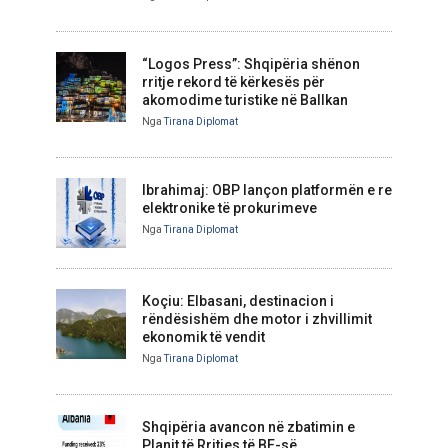
“Logos Press”: Shqipëria shënon
rritje rekord të kërkesës për
akomodime turistike në Ballkan
Nga
Tirana Diplomat
Ibrahimaj: OBP lançon platformën e re
elektronike të prokurimeve
Nga
Tirana Diplomat
Koçiu: Elbasani, destinacion i
rëndësishëm dhe motor i zhvillimit
ekonomik të vendit
Nga
Tirana Diplomat
Shqipëria avancon në zbatimin e
Planit të Rritjes të BE-së