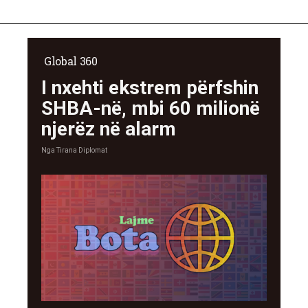
Global 360
I nxehti ekstrem përfshin
SHBA-në, mbi 60 milionë
njerëz në alarm
Nga
Tirana Diplomat