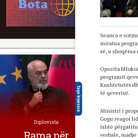
Seanca e sotme
miratua program
së, u shoqërua
Opozita bllokoi
programit qeve
Kushtetutës dh
faqe kryesore
të qeverisë.
Ministri i pro
Gogu reagoi li
Diplovista
ishte përgatitu
Rama për
verbale, madje 