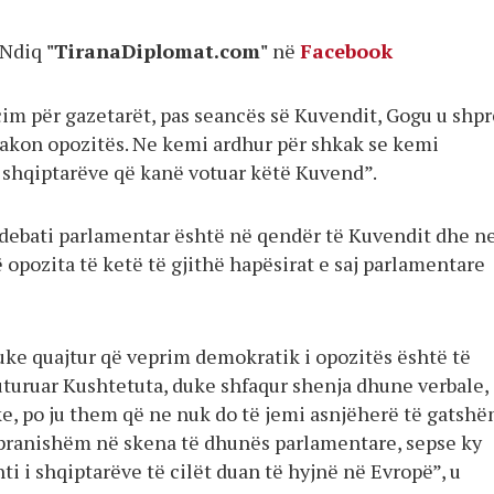
Ndiq
"TiranaDiplomat.com"
në
Facebook
im për gazetarët, pas seancës së Kuvendit, Gogu u shp
 takon opozitës. Ne kemi ardhur për shkak se kemi
 shqiptarëve që kanë votuar këtë Kuvend”.
 “debati parlamentar është në qendër të Kuvendit dhe n
 opozita të ketë të gjithë hapësirat e saj parlamentare
duke quajtur që veprim demokratik i opozitës është të
luturuar Kushtetuta, duke shfaqur shenja dhune verbale,
ke, po ju them që ne nuk do të jemi asnjëherë të gatsh
 pranishëm në skena të dhunës parlamentare, sepse ky
i i shqiptarëve të cilët duan të hyjnë në Evropë”, u