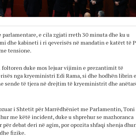
 parlamentare, e cila zgjati rreth 30 minuta dhe ku u
i dhe kabineti i ri qeverisës në mandatin e katërt të 
 me tensione.
 foltoren duke mos lejuar vijimin e prezantimit të
risës nga kryeministri Edi Rama, si dhe hodhën librin 
e sende të tjera në drejtim të kryeministrit dhe anëta
pozuar i Shtetit për Marrëdhëniet me Parlamentin, Toni
dhur me këtë incident, duke u shprehur se mazhoranca
r për debat deri në agim, por opozita shfaqi shenja dhu
dhe fizike.