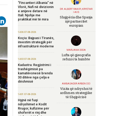
“Fincantieri Albania” në
Vlorë, Nufi në divizionin
DR. ALBERT RAKIPI, KRYETAR
e anijeve detare në
I AIIS
Itali: Njohje me
Shqipëria dhe Spanja
praktikat më të mira
një partneritet
europian
14:06 07-08-2026
Koçiu: Bajpasi i Tiranës,
investim strategjik për
infrastrukturë moderne
MARJANA DODA
Lufta që gjeografia
refuzoi ta humbte
14:03 07-08-2026
Kadastra: Regjistrimi i
trashëgimisë pa
kamatëvonesë brenda
30 ditëve nga çelja e
dëshmisë
AMBASADOR ARBEN CICI
Vizita që ndryshoi të
ardhmen strategjike
14:01 07-08-2026
të Shqipërisë
Hyjnë në fuqi
ndryshimet e Kodit
Rrugor, kufizime për
shoferët e rinj dhe