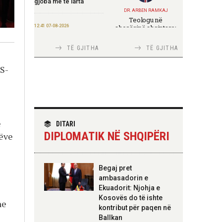
gjoba më të larta
DR. ARBEN RAMKAJ
Teologu në
12:41 07-08-2026
shoqërinë shqiptare:
ndërmjet formimit
Salla: Mbështetje më e
fetar dhe angazhimit
madhe për fermerët e
TË GJITHA
TË GJITHA
publik
bimëve mjekësore nga
programi “Dyfisho
PS-
Ndërmarrjen Tënde”
11:51 07-08-2026
TIRANA DIPLOMAT
Ekspozita “Fustanella”
Italia Strategjike —
sjell në Berat simbolin
Ku është Shqipëria?
e identitetit shqiptar
e
DITARI
DIPLOMATIK NË SHQIPËRI
rëve
11:45 07-08-2026
Rritet me 127 miliardë
lekë qarkullimi i
TIRANA DIPLOMAT
Begaj pret
bizneseve në
“Shqipëria në BE,
ambasadorin e
gjashtëmujorin e parë
projekt më i madh se
2026
Ekuadorit: Njohja e
amaneti i
Skënderbeut dhe
Kosovës do të ishte
ne
Ismail Qemalit”
kontribut për paqen në
11:44 07-08-2026
Ballkan