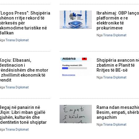
“Logos Press”: Shqipëria
Ibrahimaj: OBP lanç
shënon rritje rekord të
platformën e re
kërkesës për
elektronike të
akomodime turistike në
prokurimeve
Ballkan
Nga
Tirana Diplomat
Nga
Tirana Diplomat
Koçiu: Elbasani,
Shqipëria avancon n
destinacion i
zbatimin e Planit të
rëndësishëm dhe motor
Rritjes të BE-së
i zhvillimit ekonomik të
Nga
Tirana Diplomat
vendit
Nga
Tirana Diplomat
Begaj në panairin në
Rama ndan mesazhi
Ulqin: Libri mban gjallë
Besim, empati, shërb
gjuhën, kulturën dhe
angazhim
identitetin tonë shqiptar
Nga
Tirana Diplomat
Nga
Tirana Diplomat