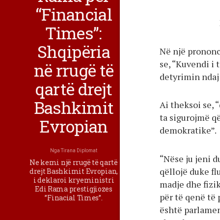
“Financial
Times”:
Shqipëria
Në një prononc
se, “Kuvendi i
në rrugë të
detyrimin ndaj
qartë drejt
Bashkimit
Ai theksoi se,
ta sigurojmë që
Evropian
demokratike”.
Nga
Tirana Diplomat
“Nëse ju jeni 
Ne kemi një rrugë të qartë
qëllojë duke f
drejt Bashkimit Evropian,
i deklaroi kryeministri
madje dhe fizi
Edi Rama prestigjiozes
për të qenë të
”Finacial Times”.
është parlament