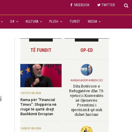
FACEBOOK
TWITTER
D#
KULTURA
PLUS+
TURIST
MEDIA
TË FUNDIT
OP-ED
AMBASADOR ARBEN CICI
Dita Botërore e
Refugjatëve dhe 75-
14:10 07-08-2026
vjetori i Konventës
i
Rama për “Financial
së Gjenevës:
Times”: Shqipëria në
Premtimi i
rrugë të qartë drejt
njerëzimit që nuk
Bashkimit Evropian
duhet harruar
14:08 07-08-2026