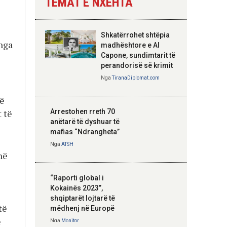
TEMAT E NXEHTA
Nga
Tirana Diplomat
Shkatërrohet shtëpia
nga
Hoxha takim me
madhështore e Al
zyrtarë të lartë të
Capone, sundimtarit të
DASH: Angazhim i
perandorisë së krimit
përbashkët për
Nga
TiranaDiplomat.com
forcimin e partneritetit
strategjik
të
Nga
Tirana Diplomat
 të
Arrestohen rreth 70
anëtarë të dyshuar të
mafias “Ndrangheta”
Nga
ATSH
në
“Raporti global i
Kokainës 2023”,
shqiptarët lojtarë të
të
mëdhenj në Europë
e
Nga
Monitor