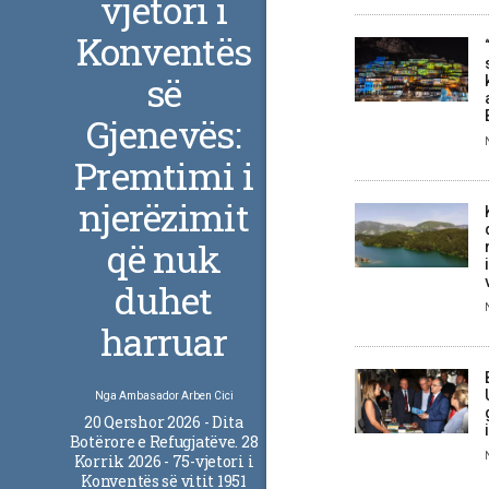
vjetori i
Konventës
së
Gjenevës:
Premtimi i
njerëzimit
që nuk
duhet
harruar
Nga
Ambasador Arben Cici
20 Qershor 2026 - Dita
Botërore e Refugjatëve. 28
Korrik 2026 - 75-vjetori i
Konventës së vitit 1951