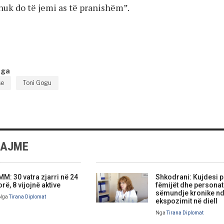
nuk do të jemi as të pranishëm”.
nga
se
Toni Gogu
LAJME
MM: 30 vatra zjarri në 24
Shkodrani: Kujdesi p
orë, 8 vijojnë aktive
fëmijët dhe persona
sëmundje kronike nd
Nga
Tirana Diplomat
ekspozimit në diell
Nga
Tirana Diplomat