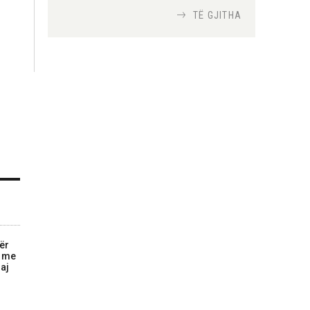
TË GJITHA
Si bisedojnë trupat
ushtarake izraelite me
robotët?
Nga
TiranaDiplomat.com
Si po e luftojnë
terrorizmin shërbimet
inteligjente izraelite
Nga
Or Shalom
ër
t me
aj