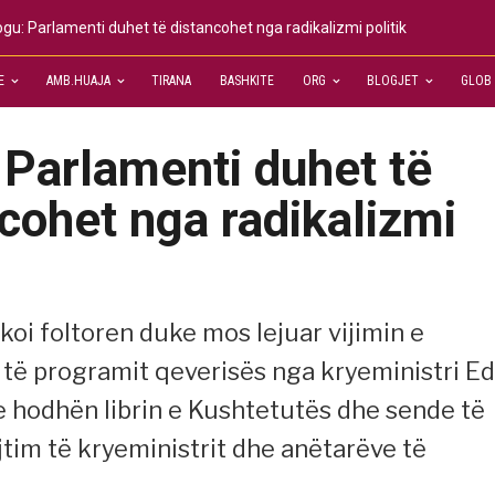
gu: Parlamenti duhet të distancohet nga radikalizmi politik
E
AMB.HUAJA
TIRANA
BASHKITE
ORG
BLOGJET
GLOB
 Parlamenti duhet të
cohet nga radikalizmi
koi foltoren duke mos lejuar vijimin e
 të programit qeverisës nga kryeministri Ed
e hodhën librin e Kushtetutës dhe sende të
jtim të kryeministrit dhe anëtarëve të