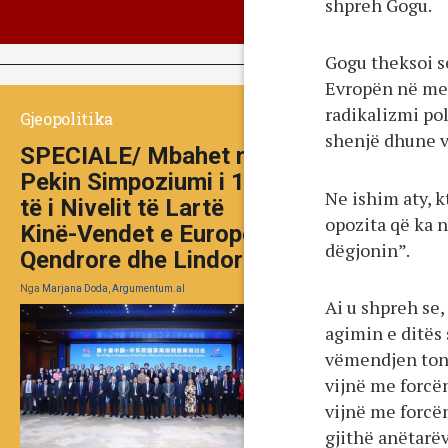
shpreh Gogu.
Gogu theksoi s
Evropën në mes
radikalizmi po
Gjeopolitika
shenjë dhune v
SPECIALE/ Mbahet në
Pekin Simpoziumi i 10-
Ne ishim aty, k
të i Nivelit të Lartë
opozita që ka n
Kinë-Vendet e Europës
dëgjonin”.
Qendrore dhe Lindore
Nga
Marjana Doda, Argumentum.al
Ai u shpreh se
agimin e ditës
vëmendjen tonë
vijnë me forcë
vijnë me forcën
gjithë anëtarëv