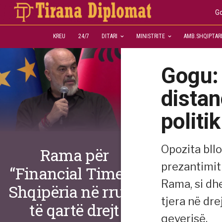
Go
KREU
24/7
DITARI
MINISTRITE
AMB.SHQIPTAR
Gogu:
distan
politik
Opozita bllo
Rama për
prezantimit
“Financial Times”:
Rama, si dh
Shqipëria në rrugë
tjera në dre
të qartë drejt
qeverisë.