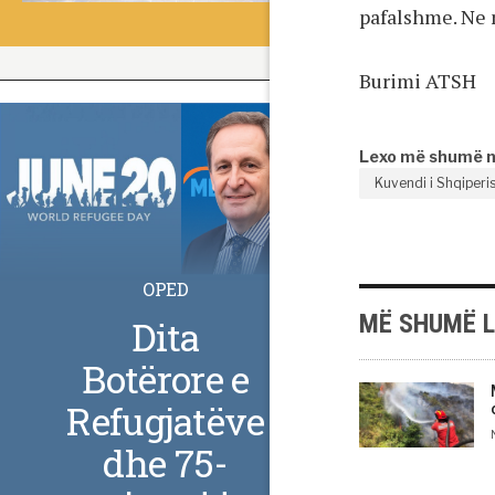
pafalshme. Ne 
Burimi ATSH
Lexo më shumë 
Kuvendi i Shqiperi
OPED
MË SHUMË 
Dita
Botërore e
Refugjatëve
dhe 75-