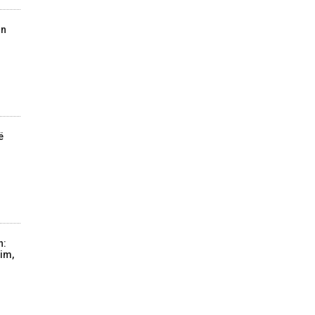
on
ë
n:
im,