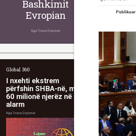
Bashkimit
Evropian
Publikuar
Nga
Tirana Diplomat
Global 360
I nxehti ekstrem
përfshin SHBA-në, mbi
60 milionë njerëz në
alarm
Nga
Tirana Diplomat