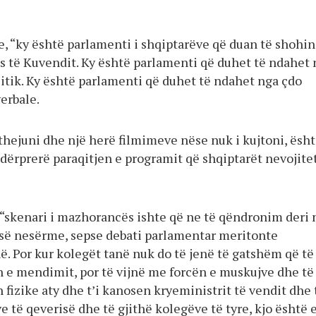
e, “ky është parlamenti i shqiptarëve që duan të shohin
 të Kuvendit. Ky është parlamenti që duhet të ndahet 
litik. Ky është parlamenti që duhet të ndahet nga çdo
erbale.
thejuni dhe një herë filmimeve nëse nuk i kujtoni, ësh
dërprerë paraqitjen e programit që shqiptarët nevojitet
, “skenari i mazhorancës ishte që ne të qëndronim deri 
 së nesërme, sepse debati parlamentar meritonte
. Por kur kolegët tanë nuk do të jenë të gatshëm që të
n e mendimit, por të vijnë me forcën e muskujve dhe të
 fizike aty dhe t’i kanosen kryeministrit të vendit dhe 
e të qeverisë dhe të gjithë kolegëve të tyre, kjo është 