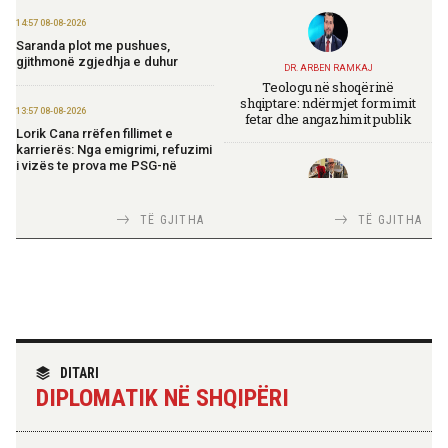
14:57 08-08-2026
Saranda plot me pushues,
gjithmonë zgjedhja e duhur
DR. ARBEN RAMKAJ
Teologu në shoqërinë
shqiptare: ndërmjet formimit
13:57 08-08-2026
fetar dhe angazhimit publik
Lorik Cana rrëfen fillimet e
karrierës: Nga emigrimi, refuzimi
i vizës te prova me PSG-në
TIRANA DIPLOMAT
13:19 08-08-2026
TË GJITHA
TË GJITHA
Italia Strategjike — Ku është
Vijojnë punimet për Muzeun
Shqipëria?
Hebraik në Vlorë, Gonxhja:
Promovim i kujtesës së
bashkëjetesës
12:53 08-08-2026
TIRANA DIPLOMAT
IGJEO: Sot e nesër, nivel rreziku i
“Shqipëria në BE, projekt më i
DITARI
lartë për zjarre në tetë qarqe
madh se amaneti i
DIPLOMATIK NË SHQIPËRI
Skënderbeut dhe Ismail
Qemalit”
12:43 08-08-2026
Zhvillohet në Taxhikistan