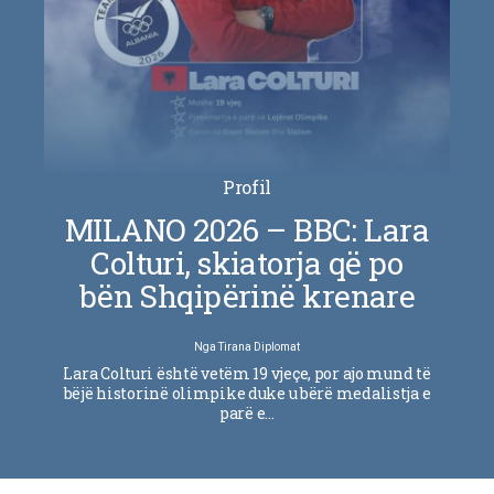
Profil
MILANO 2026 – BBC: Lara
Colturi, skiatorja që po
bën Shqipërinë krenare
Nga
Tirana Diplomat
Lara Colturi është vetëm 19 vjeçe, por ajo mund të
bëjë historinë olimpike duke u bërë medalistja e
parë e…