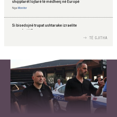
shqiptarët lojtarë të mëdhenj në Europë
Nga
Monitor
Si bisedojnë trupat ushtarake izraelite
me robotët?
Nga
TiranaDiplomat.com
TË GJITHA
Si po e luftojnë terrorizmin shërbimet
inteligjente izraelite
Nga
Or Shalom