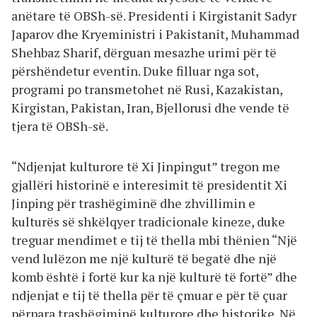
anëtare të OBSh-së. Presidenti i Kirgistanit Sadyr
Japarov dhe Kryeministri i Pakistanit, Muhammad
Shehbaz Sharif, dërguan mesazhe urimi për të
përshëndetur eventin. Duke filluar nga sot,
programi po transmetohet në Rusi, Kazakistan,
Kirgistan, Pakistan, Iran, Bjellorusi dhe vende të
tjera të OBSh-së.
“Ndjenjat kulturore të Xi Jinpingut” tregon me
gjallëri historinë e interesimit të presidentit Xi
Jinping për trashëgiminë dhe zhvillimin e
kulturës së shkëlqyer tradicionale kineze, duke
treguar mendimet e tij të thella mbi thënien “Një
vend lulëzon me një kulturë të begatë dhe një
komb është i fortë kur ka një kulturë të fortë” dhe
ndjenjat e tij të thella për të çmuar e për të çuar
përpara trashëgiminë kulturore dhe historike. Në