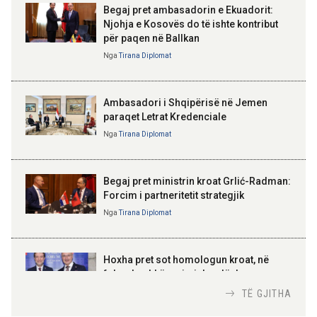
Begaj pret ambasadorin e Ekuadorit:
seminari i leximit mbi librin e Xi
Jinpingut për qeverisjen e Kinës
Njohja e Kosovës do të ishte kontribut
për paqen në Ballkan
ELISA SPIROPALI
Kriza e Parlamentit është
Nga
Tirana Diplomat
11:56 08-08-2026
kriza e Republikës
Për herë të parë, Forcat e
Parlamentare
Armatosura me mjete taktike
“Made in Albania”
Ambasadori i Shqipërisë në Jemen
paraqet Letrat Kredenciale
Nga
Tirana Diplomat
BAJRAM BEGAJ, PRESIDENTI I REPUBLIKËS
SË SHQIPËRISË
Gëzuar Ditën e Pavarësisë,
Kosovë!
Begaj pret ministrin kroat Grlić-Radman:
Forcim i partneritetit strategjik
Nga
Tirana Diplomat
AMER JUKA
100-vjetori i themelimit të
Hoxha pret sot homologun kroat, në
Urdhrit të Skënderbeut
fokus bashkëpunimi dypalësh
Nga
Tirana Diplomat
TË GJITHA