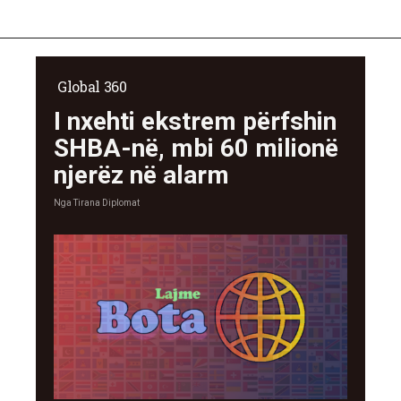
Global 360
I nxehti ekstrem përfshin
SHBA-në, mbi 60 milionë
njerëz në alarm
Nga
Tirana Diplomat