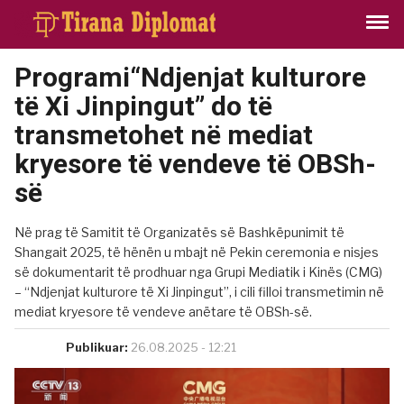
Programi“Ndjenjat kulturore
të Xi Jinpingut” do të
transmetohet në mediat
kryesore të vendeve të OBSh-
së
Në prag të Samitit të Organizatës së Bashkëpunimit të
Shangait 2025, të hënën u mbajt në Pekin ceremonia e nisjes
së dokumentarit të prodhuar nga Grupi Mediatik i Kinës (CMG)
– “Ndjenjat kulturore të Xi Jinpingut”, i cili filloi transmetimin në
mediat kryesore të vendeve anëtare të OBSh-së.
Publikuar:
26.08.2025 - 12:21