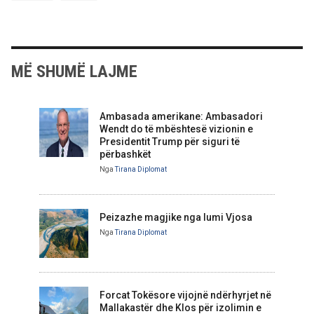
MË SHUMË LAJME
Ambasada amerikane: Ambasadori
Wendt do të mbështesë vizionin e
Presidentit Trump për siguri të
përbashkët
Nga
Tirana Diplomat
Peizazhe magjike nga lumi Vjosa
Nga
Tirana Diplomat
Forcat Tokësore vijojnë ndërhyrjet në
Mallakastër dhe Klos për izolimin e