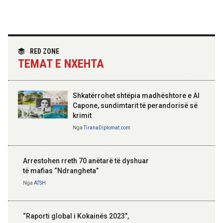
Hoxha takim me zyrtarë të lartë të DASH:
Angazhim i përbashkët për forcimin e
partneritetit strategjik
Nga
Tirana Diplomat
RED ZONE
TEMAT E NXEHTA
Shkatërrohet shtëpia madhështore e Al
Capone, sundimtarit të perandorisë së
krimit
Nga
TiranaDiplomat.com
Arrestohen rreth 70 anëtarë të dyshuar
të mafias “Ndrangheta”
Nga
ATSH
“Raporti global i Kokainës 2023”,