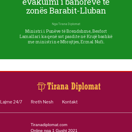
evakuimi i banorëve të
zonës Barabit-Lluban
Nga
Tirana Diplomat
Ministri i Punëve të Brendshme, Besfort
Lamallari ka qenë sot pasdite në Krujë bashkë
me ministrin e Mbrojtjes, Ermal Nufi.
Lajme 24/7
Rreth Nesh
Kontakt
Tiranadiplomat.com
Online nga 1 Gusht 2021