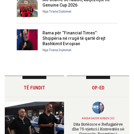
Genuine Cup 2026
Nga
Tirana Diplomat
Rama për “Financial Times”:
Shqipëria në rrugë të qartë drejt
Bashkimit Evropian
Nga
Tirana Diplomat
TË FUNDIT
OP-ED
AMBASADOR ARBEN CICI
Dita Botërore e Refugjatëve
dhe 75-vjetori i Konventës së
Gjenevës: Premtimi i