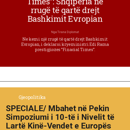
Times”: Shqipëria në
rrugë të qartë drejt
Bashkimit Evropian
Nga
Tirana Diplomat
Ne kemi një rrugë të qartë drejt Bashkimit
Evropian, i deklaroi kryeministri Edi Rama
prestigjiozes ”Finacial Times”.
Gjeopolitika
SPECIALE/ Mbahet në Pekin
Simpoziumi i 10-të i Nivelit të
Lartë Kinë-Vendet e Europës