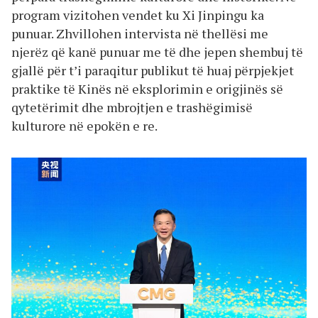
program vizitohen vendet ku Xi Jinpingu ka
punuar. Zhvillohen intervista në thellësi me
njerëz që kanë punuar me të dhe jepen shembuj të
gjallë për t’i paraqitur publikut të huaj përpjekjet
praktike të Kinës në eksplorimin e origjinës së
qytetërimit dhe mbrojtjen e trashëgimisë
kulturore në epokën e re.