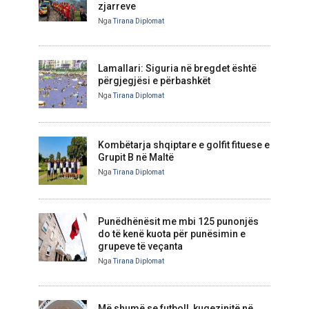
zjarreve
Nga
Tirana Diplomat
Lamallari: Siguria në bregdet është
përgjegjësi e përbashkët
Nga
Tirana Diplomat
Kombëtarja shqiptare e golfit fituese e
Grupit B në Maltë
Nga
Tirana Diplomat
Punëdhënësit me mbi 125 punonjës
do të kenë kuota për punësimin e
grupeve të veçanta
Nga
Tirana Diplomat
Më shumë se futboll, kuqezinjtë në