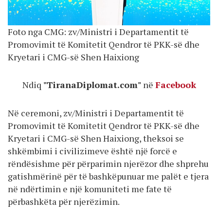
Foto nga CMG: zv/Ministri i Departamentit të
Promovimit të Komitetit Qendror të PKK-së dhe
Kryetari i CMG-së Shen Haixiong
Ndiq
"TiranaDiplomat.com"
në
Facebook
Në ceremoni, zv/Ministri i Departamentit të
Promovimit të Komitetit Qendror të PKK-së dhe
Kryetari i CMG-së Shen Haixiong, theksoi se
shkëmbimi i civilizimeve është një forcë e
rëndësishme për përparimin njerëzor dhe shprehu
gatishmërinë për të bashkëpunuar me palët e tjera
në ndërtimin e një komuniteti me fate të
përbashkëta për njerëzimin.