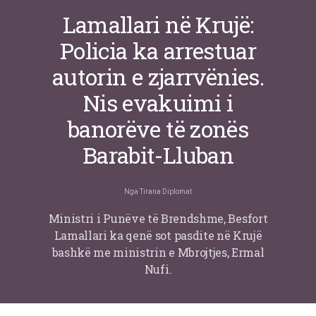
Lamallari në Krujë:
Policia ka arrestuar
autorin e zjarrvënies.
Nis evakuimi i
banorëve të zonës
Barabit-Lluban
Nga
Tirana Diplomat
Ministri i Punëve të Brendshme, Besfort
Lamallari ka qenë sot pasdite në Krujë
bashkë me ministrin e Mbrojtjes, Ermal
Nufi.