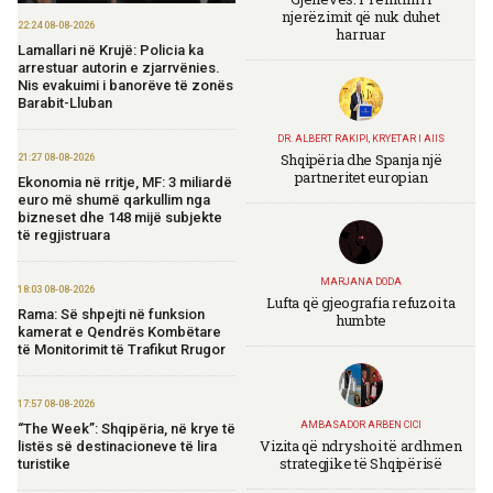
njerëzimit që nuk duhet
22:24 08-08-2026
harruar
Lamallari në Krujë: Policia ka
arrestuar autorin e zjarrvënies.
Nis evakuimi i banorëve të zonës
Barabit-Lluban
DR. ALBERT RAKIPI, KRYETAR I AIIS
Shqipëria dhe Spanja një
21:27 08-08-2026
partneritet europian
Ekonomia në rritje, MF: 3 miliardë
euro më shumë qarkullim nga
bizneset dhe 148 mijë subjekte
të regjistruara
MARJANA DODA
18:03 08-08-2026
Lufta që gjeografia refuzoi ta
Rama: Së shpejti në funksion
humbte
kamerat e Qendrës Kombëtare
të Monitorimit të Trafikut Rrugor
17:57 08-08-2026
AMBASADOR ARBEN CICI
“The Week”: Shqipëria, në krye të
Vizita që ndryshoi të ardhmen
listës së destinacioneve të lira
strategjike të Shqipërisë
turistike