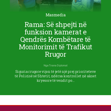
Masmedia
Rama: Së shpejti në
funksion kamerat e
Qendrës Kombëtare të
Monitorimit të Trafikut
Rrugor
Nga
Tirana Diplomat
Siguria rrugore vijon të jetë një prej prioriteteve
të Policisë së Shtetit, ndërsa kontrollet në akset
kryesore të vendit po…