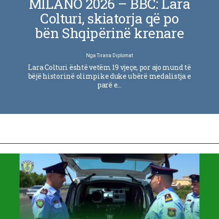
MILANO 2026 – BBC: Lara
Colturi, skiatorja që po
bën Shqipërinë krenare
Nga
Tirana Diplomat
Lara Colturi është vetëm 19 vjeçe, por ajo mund të
bëjë historinë olimpike duke u bërë medalistja e
parë e…