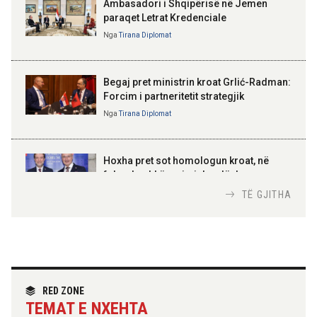
Ambasadori i Shqipërisë në Jemen
paraqet Letrat Kredenciale
Nga
Tirana Diplomat
BAJRAM BEGAJ, PRESIDENTI I REPUBLIKËS
SË SHQIPËRISË
Gëzuar Ditën e Pavarësisë,
Kosovë!
Begaj pret ministrin kroat Grlić-Radman:
Forcim i partneritetit strategjik
Nga
Tirana Diplomat
AMER JUKA
100-vjetori i themelimit të
Hoxha pret sot homologun kroat, në
Urdhrit të Skënderbeut
fokus bashkëpunimi dypalësh
Nga
Tirana Diplomat
TË GJITHA
Hoxha takim me zyrtarë të lartë të DASH:
Angazhim i përbashkët për forcimin e
partneritetit strategjik
Nga
Tirana Diplomat
RED ZONE
TEMAT E NXEHTA