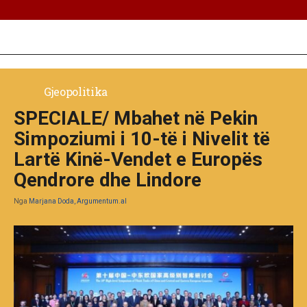
Gjeopolitika
SPECIALE/ Mbahet në Pekin
Simpoziumi i 10-të i Nivelit të
Lartë Kinë-Vendet e Europës
Qendrore dhe Lindore
Nga
Marjana Doda, Argumentum.al