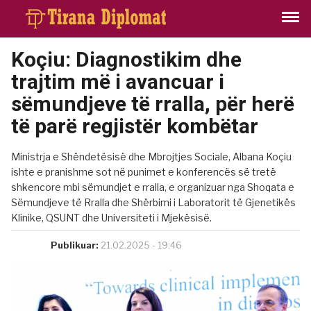
Koçiu: Diagnostikim dhe
trajtim më i avancuar i
sëmundjeve të rralla, për herë
të parë regjistër kombëtar
Ministrja e Shëndetësisë dhe Mbrojtjes Sociale, Albana Koçiu
ishte e pranishme sot në punimet e konferencës së tretë
shkencore mbi sëmundjet e rralla, e organizuar nga Shoqata e
Sëmundjeve të Rralla dhe Shërbimi i Laboratorit të Gjenetikës
Klinike, QSUNT dhe Universiteti i Mjekësisë.
Publikuar:
21.02.2025 - 19:46