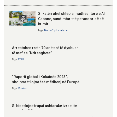
Shkatërrohet shtëpia madhështore e Al
Capone, sundimtarit të perandorisë së
krimit
Nga
TiranaDiplomat.com
Arrestohen rreth 70 anëtarë të dyshuar
të mafias “Ndrangheta”
Nga
ATSH
“Raporti global i Kokainës 2023”,
shqiptarët lojtarë të mëdhenj në Europë
Nga
Monitor
Si bisedojnë trupat ushtarake izraelite
me robotët?