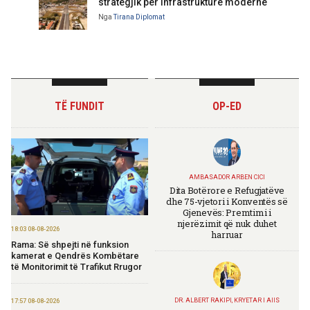
strategjik për infrastrukturë moderne
Nga
Tirana Diplomat
TË FUNDIT
OP-ED
AMBASADOR ARBEN CICI
Dita Botërore e Refugjatëve
dhe 75-vjetori i Konventës së
Gjenevës: Premtimi i
njerëzimit që nuk duhet
18:03 08-08-2026
harruar
Rama: Së shpejti në funksion
kamerat e Qendrës Kombëtare
të Monitorimit të Trafikut Rrugor
DR. ALBERT RAKIPI, KRYETAR I AIIS
17:57 08-08-2026