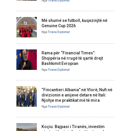
Nga
Tirana Diplomat
Më shumë se futboll, kuqezinjtë në
Genuine Cup 2026
Nga
Tirana Diplomat
Rama për “Financial Times”:
Shqipëria në rrugë të qartë drejt
Bashkimit Evropian
Nga
Tirana Diplomat
“Fincantieri Albania” në Vlorë, Nufi në
divizionin e anijeve detare në Itali:
Njohje me praktikat më të mira
Nga
Tirana Diplomat
Koçiu: Bajpasi i Tiranës, investim