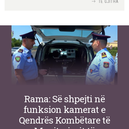
Nga
TiranaDiplomat.com
TË GJITHA
Si po e luftojnë terrorizmin shërbimet
inteligjente izraelite
Nga
Or Shalom
Rama: Së shpejti në
funksion kamerat e
Qendrës Kombëtare të