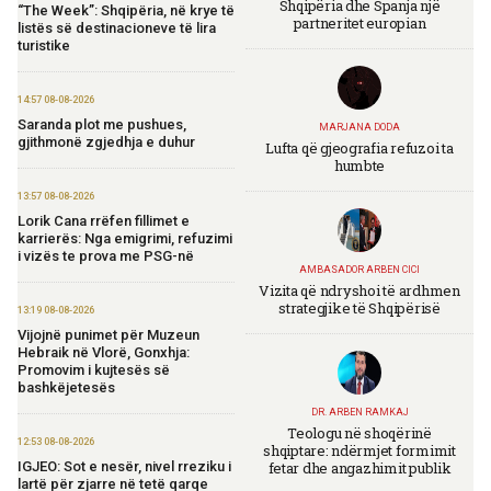
Shqipëria dhe Spanja një
“The Week”: Shqipëria, në krye të
partneritet europian
listës së destinacioneve të lira
turistike
14:57 08-08-2026
Saranda plot me pushues,
MARJANA DODA
gjithmonë zgjedhja e duhur
Lufta që gjeografia refuzoi ta
humbte
13:57 08-08-2026
Lorik Cana rrëfen fillimet e
karrierës: Nga emigrimi, refuzimi
i vizës te prova me PSG-në
AMBASADOR ARBEN CICI
Vizita që ndryshoi të ardhmen
strategjike të Shqipërisë
13:19 08-08-2026
Vijojnë punimet për Muzeun
Hebraik në Vlorë, Gonxhja:
Promovim i kujtesës së
bashkëjetesës
DR. ARBEN RAMKAJ
Teologu në shoqërinë
12:53 08-08-2026
shqiptare: ndërmjet formimit
fetar dhe angazhimit publik
IGJEO: Sot e nesër, nivel rreziku i
lartë për zjarre në tetë qarqe