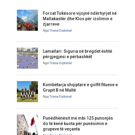
Forcat Tokësore vijojnë ndërhyrjet në
Mallakastër dhe Klos për izolimin e
zjarreve
Nga
Tirana Diplomat
Lamallari: Siguria në bregdet është
përgjegjësi e përbashkët
Nga
Tirana Diplomat
Kombëtarja shqiptare e golfit fituese e
Grupit B në Maltë
Nga
Tirana Diplomat
Punëdhënësit me mbi 125 punonjës
do të kenë kuota për punësimin e
grupeve të veçanta