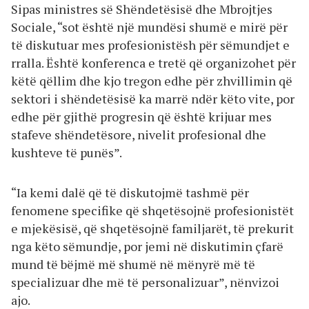
Sipas ministres së Shëndetësisë dhe Mbrojtjes
Sociale, “sot është një mundësi shumë e mirë për
të diskutuar mes profesionistësh për sëmundjet e
rralla. Është konferenca e tretë që organizohet për
këtë qëllim dhe kjo tregon edhe për zhvillimin që
sektori i shëndetësisë ka marrë ndër këto vite, por
edhe për gjithë progresin që është krijuar mes
stafeve shëndetësore, nivelit profesional dhe
kushteve të punës”.
“Ia kemi dalë që të diskutojmë tashmë për
fenomene specifike që shqetësojnë profesionistët
e mjekësisë, që shqetësojnë familjarët, të prekurit
nga këto sëmundje, por jemi në diskutimin çfarë
mund të bëjmë më shumë në mënyrë më të
specializuar dhe më të personalizuar”, nënvizoi
ajo.