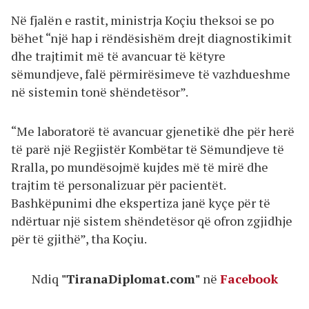
Në fjalën e rastit, ministrja Koçiu theksoi se po
bëhet “një hap i rëndësishëm drejt diagnostikimit
dhe trajtimit më të avancuar të këtyre
sëmundjeve, falë përmirësimeve të vazhdueshme
në sistemin tonë shëndetësor”.
“Me laboratorë të avancuar gjenetikë dhe për herë
të parë një Regjistër Kombëtar të Sëmundjeve të
Rralla, po mundësojmë kujdes më të mirë dhe
trajtim të personalizuar për pacientët.
Bashkëpunimi dhe ekspertiza janë kyçe për të
ndërtuar një sistem shëndetësor që ofron zgjidhje
për të gjithë”, tha Koçiu.
Ndiq
"TiranaDiplomat.com"
në
Facebook