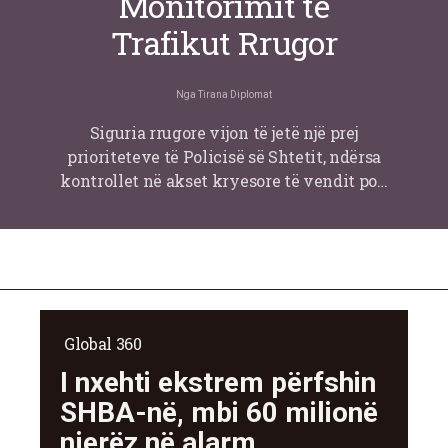
Monitorimit të
Trafikut Rrugor
Nga
Tirana Diplomat
Siguria rrugore vijon të jetë një prej
prioriteteve të Policisë së Shtetit, ndërsa
kontrollet në akset kryesore të vendit po…
Global 360
I nxehti ekstrem përfshin
SHBA-në, mbi 60 milionë
njerëz në alarm