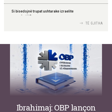
Si bisedojnë trupat ushtarake izraelite
me robotët?
Nga
TiranaDiplomat.com
TË GJITHA
Si po e luftojnë terrorizmin shërbimet
inteligjente izraelite
Nga
Or Shalom
Ibrahimaj: OBP lançon