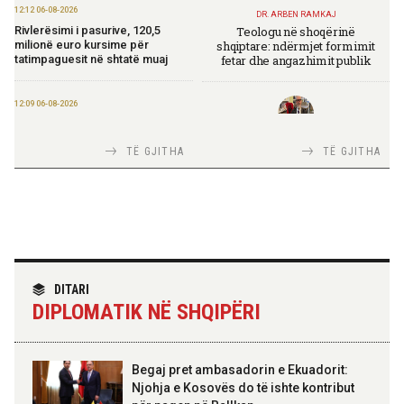
12:12 06-08-2026
DR. ARBEN RAMKAJ
Teologu në shoqërinë
Rivlerësimi i pasurive, 120,5
shqiptare: ndërmjet formimit
milionë euro kursime për
fetar dhe angazhimit publik
tatimpaguesit në shtatë muaj
12:09 06-08-2026
Ministria e Financave nis
përgatitjet për Eurobondin e ri
TIRANA DIPLOMAT
TË GJITHA
TË GJITHA
Italia Strategjike — Ku është
Shqipëria?
09:55 06-08-2026
“Washington Post”: Udhëtimi në
Shqipëri që zbuloi magjinë e një
vendi autentik, përtej famës së
rrjeteve sociale
TIRANA DIPLOMAT
“Shqipëria në BE, projekt më i
DITARI
madh se amaneti i
09:52 06-08-2026
DIPLOMATIK NË SHQIPËRI
Skënderbeut dhe Ismail
Përmbarimi Shtetëror, 22 zyra në
Qemalit”
të gjithë vendin për zbatimin e
vendimeve të gjykatave
Begaj pret ambasadorin e Ekuadorit:
Njohja e Kosovës do të ishte kontribut
09:50 06-08-2026