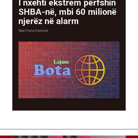
I nxehti ekstrem përfshin
SHBA-në, mbi 60 milionë
njerëz në alarm
Nga
Tirana Diplomat