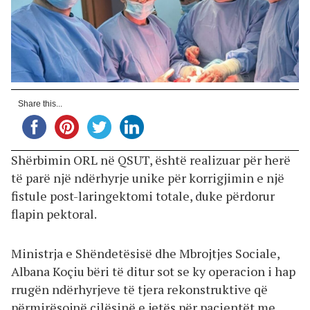
Share this...
Shërbimin ORL në QSUT, është realizuar për herë
të parë një ndërhyrje unike për korrigjimin e një
fistule post-laringektomi totale, duke përdorur
flapin pektoral.
Ministrja e Shëndetësisë dhe Mbrojtjes Sociale,
Albana Koçiu bëri të ditur sot se ky operacion i hap
rrugën ndërhyrjeve të tjera rekonstruktive që
përmirësojnë cilësinë e jetës për pacientët me