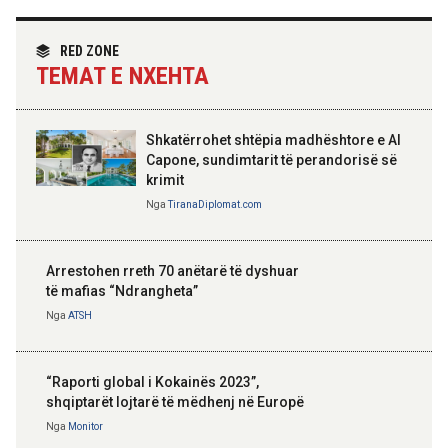
partneritetit strategjik
Nga
Tirana Diplomat
RED ZONE
TEMAT E NXEHTA
Shkatërrohet shtëpia madhështore e Al
Capone, sundimtarit të perandorisë së
krimit
Nga
TiranaDiplomat.com
Arrestohen rreth 70 anëtarë të dyshuar
të mafias “Ndrangheta”
Nga
ATSH
“Raporti global i Kokainës 2023”,
shqiptarët lojtarë të mëdhenj në Europë
Nga
Monitor