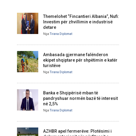
Themelohet “Fincantieri Albania”, Nufi:
Investim për zhvillimin e industrisë
detare
Nga
Tirana Diplomat
Ambasada gjermane falënderon
ekipet shqiptare për shpëtimin e katër
turistëve
Nga
Tirana Diplomat
Banka e Shqipërisë mban të
pandryshuar normën bazë të interesit
në 2,5%
Nga
Tirana Diplomat
AZHBR apel fermerëve: Plotësimi i