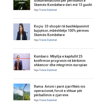
dokumentacionit për përfituesit e
Skemës Kombëtare deri më 13 gusht
Nga
Tirana Diplomat
Koçiu: 33 shoqëri të bashkëpunimit
bujqësor, mbështetje 100% përmes
Skemës Kombëtare
Nga
Tirana Diplomat
Kumbaro: Mbyllja e kapitullit 25
konfirmon progresin në kërkimin
shkencor dhe integrimin europian
Nga
Tirana Diplomat
Rama: Avioni i parë zjarrfikës nis
operacionet, forcë e shtuar për
përballimin e zjarreve
Nga
Tirana Diplomat