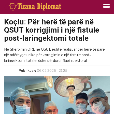
Koçiu: Për herë të parë në
QSUT korrigjimi i një fistule
post-laringektomi totale
Në Shërbimin ORL në QSUT, është realizuar për herë të parë
një ndërhyrje unike për korrigjimin e një fistule post-
laringektomi totale, duke përdorur flapin pektoral.
Publikuar:
06.02.2025 - 21:25