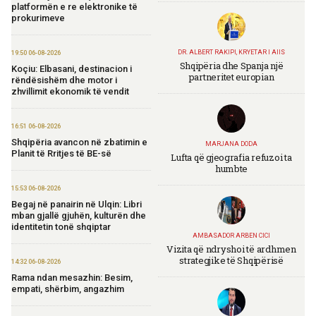
platformën e re elektronike të
prokurimeve
DR. ALBERT RAKIPI, KRYETAR I AIIS
19:50 06-08-2026
Shqipëria dhe Spanja një
Koçiu: Elbasani, destinacion i
partneritet europian
rëndësishëm dhe motor i
zhvillimit ekonomik të vendit
16:51 06-08-2026
Shqipëria avancon në zbatimin e
MARJANA DODA
Planit të Rritjes të BE-së
Lufta që gjeografia refuzoi ta
humbte
15:53 06-08-2026
Begaj në panairin në Ulqin: Libri
mban gjallë gjuhën, kulturën dhe
identitetin tonë shqiptar
AMBASADOR ARBEN CICI
Vizita që ndryshoi të ardhmen
strategjike të Shqipërisë
14:32 06-08-2026
Rama ndan mesazhin: Besim,
empati, shërbim, angazhim