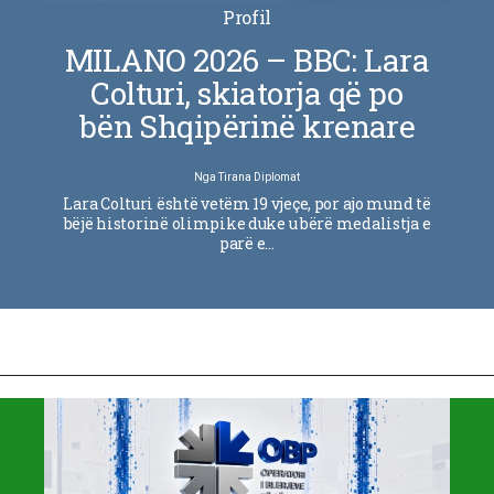
Profil
MILANO 2026 – BBC: Lara
Colturi, skiatorja që po
bën Shqipërinë krenare
Nga
Tirana Diplomat
Lara Colturi është vetëm 19 vjeçe, por ajo mund të
bëjë historinë olimpike duke u bërë medalistja e
parë e…