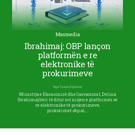
Masmedia
Ibrahimaj: OBP lançon
platformën e re
elektronike të
prokurimeve
Nga
Tirana Diplomat
Ministrja e Ekonomisë dhe Inovacionit, Delina
Ibrahimaj bëri të ditur sot nisjen e platformës së
re elektronike të prokurimeve,
prokurimet.obp.al,…