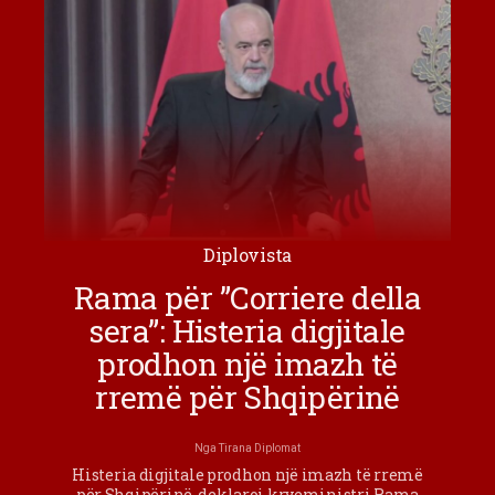
Diplovista
Rama për ”Corriere della
sera”: Histeria digjitale
prodhon një imazh të
rremë për Shqipërinë
Nga
Tirana Diplomat
Histeria digjitale prodhon një imazh të rremë
për Shqipërinë, deklaroi kryeministri Rama