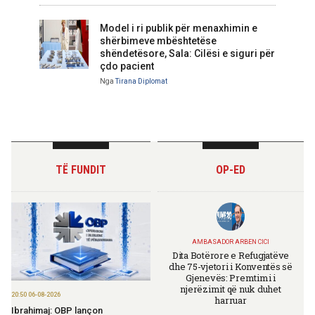
Model i ri publik për menaxhimin e
shërbimeve mbështetëse
shëndetësore, Sala: Cilësi e siguri për
çdo pacient
Nga
Tirana Diplomat
TË FUNDIT
OP-ED
AMBASADOR ARBEN CICI
Dita Botërore e Refugjatëve
dhe 75-vjetori i Konventës së
Gjenevës: Premtimi i
njerëzimit që nuk duhet
20:50 06-08-2026
harruar
Ibrahimaj: OBP lançon