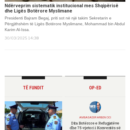
Ndërveprim sistematik institucional mes Shqipërisë
dhe Ligës Botërore Myslimane
Presidenti Bajram Begaj, priti sot në një takim Sekretarin e
Përgjithshëm të Ligës Botërore Myslimane, Mohammad bin Abdul
Karim Al-Issa.
30/03/2025 14:38
TË FUNDIT
OP-ED
AMBASADOR ARBEN CICI
Dita Botërore e Refugjatëve
dhe 75-vjetori i Konventës së