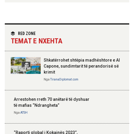
Hoxha takim me zyrtarë të lartë të DASH:
Angazhim i përbashkët për forcimin e
partneritetit strategjik
Nga
Tirana Diplomat
RED ZONE
TEMAT E NXEHTA
Shkatërrohet shtëpia madhështore e Al
Capone, sundimtarit të perandorisë së
krimit
Nga
TiranaDiplomat.com
Arrestohen rreth 70 anëtarë të dyshuar
të mafias “Ndrangheta”
Nga
ATSH
“Raporti global i Kokainës 2023”,