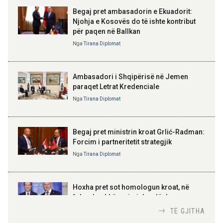
mbështesë vizionin e Presidentit
Begaj pret ambasadorin e Ekuadorit:
Trump për siguri të përbashkët
Njohja e Kosovës do të ishte kontribut
për paqen në Ballkan
ELISA SPIROPALI
09:19 08-08-2026
Kriza e Parlamentit është
Nga
Tirana Diplomat
Peizazhe magjike nga lumi Vjosa
kriza e Republikës
Parlamentare
Ambasadori i Shqipërisë në Jemen
paraqet Letrat Kredenciale
Nga
Tirana Diplomat
BAJRAM BEGAJ, PRESIDENTI I REPUBLIKËS
SË SHQIPËRISË
Gëzuar Ditën e Pavarësisë,
Kosovë!
Begaj pret ministrin kroat Grlić-Radman:
Forcim i partneritetit strategjik
Nga
Tirana Diplomat
AMER JUKA
100-vjetori i themelimit të
Hoxha pret sot homologun kroat, në
Urdhrit të Skënderbeut
fokus bashkëpunimi dypalësh
Nga
Tirana Diplomat
TË GJITHA