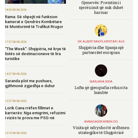
Gjenevës: Premtimi i
njerëzimit që nuk duhet
18:03 08-08-2026
harruar
Rama: Së shpejti në funksion
kamerat e Qendrës Kombëtare
të Monitorimit të Trafikut Rrugor
DR. ALBERT RAKIPI, KRYETAR I AIIS
17:57 08-08-2026
Shqipëria dhe Spanja një
“The Week”: Shqipëria, në krye të
partneritet europian
listës së destinacioneve të lira
turistike
14:57 08-08-2026
Saranda plot me pushues,
MARJANA DODA
gjithmonë zgjedhja e duhur
Lufta që gjeografia refuzoi ta
humbte
13:57 08-08-2026
Lorik Cana rrëfen fillimet e
karrierës: Nga emigrimi, refuzimi
i vizës te prova me PSG-në
AMBASADOR ARBEN CICI
Vizita që ndryshoi të ardhmen
strategjike të Shqipërisë
13:19 08-08-2026