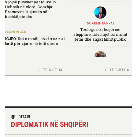
Vijojnë punimet për Muzeun
Hebraik në Vlorë, Gonxhja:
Promovim i kujtesës së
bashkëjetesës
DR. ARBEN RAMKAJ
Teologu në shoqërinë
12:53 08-08-2026
shqiptare: ndërmjet formimit
fetar dhe angazhimit publik
IGJEO: Sot e nesër, nivel rreziku i
lartë për zjarre në tetë qarqe
12:43 08-08-2026
Zhvillohet në Taxhikistan
TIRANA DIPLOMAT
TË GJITHA
TË GJITHA
seminari i leximit mbi librin e Xi
Italia Strategjike — Ku është
Jinpingut për qeverisjen e Kinës
Shqipëria?
11:56 08-08-2026
Për herë të parë, Forcat e
Armatosura me mjete taktike
“Made in Albania”
TIRANA DIPLOMAT
“Shqipëria në BE, projekt më i
DITARI
madh se amaneti i
DIPLOMATIK NË SHQIPËRI
Skënderbeut dhe Ismail
09:24 08-08-2026
Qemalit”
Ambasada amerikane:
Ambasadori Wendt do të