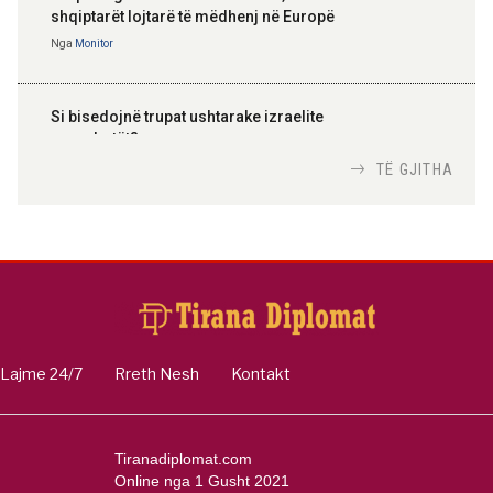
shqiptarët lojtarë të mëdhenj në Europë
Nga
Monitor
Si bisedojnë trupat ushtarake izraelite
me robotët?
Nga
TiranaDiplomat.com
TË GJITHA
Si po e luftojnë terrorizmin shërbimet
inteligjente izraelite
Nga
Or Shalom
Lajme 24/7
Rreth Nesh
Kontakt
Tiranadiplomat.com
Online nga 1 Gusht 2021