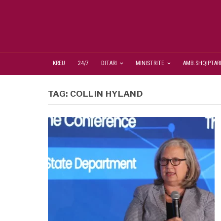
KREU
24/7
DITARI
MINISTRITE
AMB.SHQIPTAR
TAG:
COLLIN HYLAND