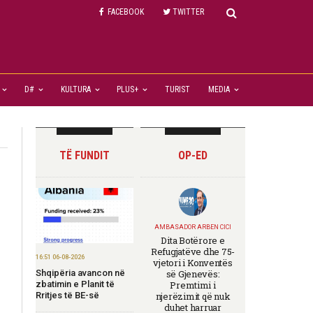
FACEBOOK
TWITTER
D#
KULTURA
PLUS+
TURIST
MEDIA
TË FUNDIT
OP-ED
AMBASADOR ARBEN CICI
Dita Botërore e
Refugjatëve dhe 75-
16:51 06-08-2026
vjetori i Konventës
Shqipëria avancon në
së Gjenevës:
zbatimin e Planit të
Premtimi i
Rritjes të BE-së
njerëzimit që nuk
duhet harruar