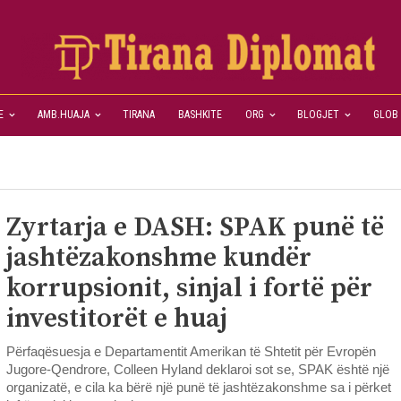
E
AMB.HUAJA
TIRANA
BASHKITE
ORG
BLOGJET
GLOB
Zyrtarja e DASH: SPAK punë të
jashtëzakonshme kundër
korrupsionit, sinjal i fortë për
investitorët e huaj
Përfaqësuesja e Departamentit Amerikan të Shtetit për Evropën
Jugore-Qendrore, Colleen Hyland deklaroi sot se, SPAK është një
organizatë, e cila ka bërë një punë të jashtëzakonshme sa i përket