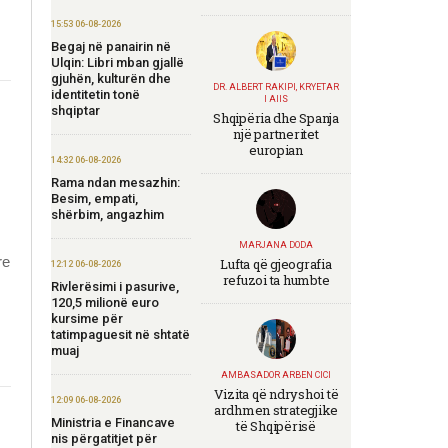
15:53 06-08-2026
Begaj në panairin në
Ulqin: Libri mban gjallë
gjuhën, kulturën dhe
DR. ALBERT RAKIPI, KRYETAR
identitetin tonë
I AIIS
shqiptar
Shqipëria dhe Spanja
një partneritet
europian
14:32 06-08-2026
Rama ndan mesazhin:
Besim, empati,
shërbim, angazhim
MARJANA DODA
re
Lufta që gjeografia
12:12 06-08-2026
refuzoi ta humbte
Rivlerësimi i pasurive,
120,5 milionë euro
kursime për
tatimpaguesit në shtatë
muaj
AMBASADOR ARBEN CICI
Vizita që ndryshoi të
12:09 06-08-2026
ardhmen strategjike
Ministria e Financave
të Shqipërisë
nis përgatitjet për