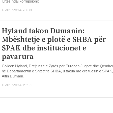
luftës ndaj korrupsionit.
16/09/2024 20:00
Hyland takon Dumanin:
Mbështetje e plotë e SHBA për
SPAK dhe institucionet e
pavarura
Colleen Hyland, Drejtuese e Zyrës për Europën Jugore dhe Qendro
në Departamentin e Shtetit të SHBA, u takua me drejtuesin e SPAK,
Altin Dumani.
16/09/2024 19:53