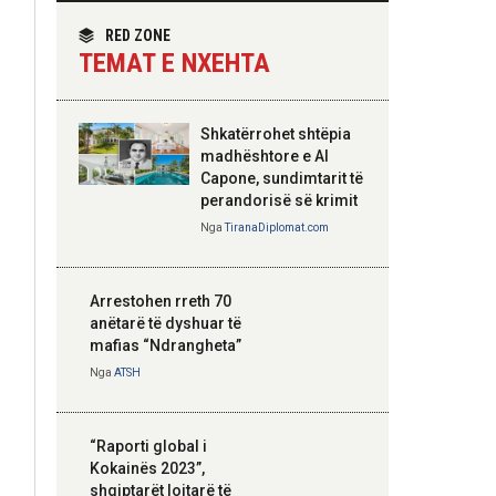
themelimit të Urdhrit
homologun kroat, në
të Skënderbeut
fokus bashkëpunimi
RED ZONE
dypalësh
TEMAT E NXEHTA
Nga
Tirana Diplomat
Shkatërrohet shtëpia
Hoxha takim me
madhështore e Al
zyrtarë të lartë të
Capone, sundimtarit të
DASH: Angazhim i
perandorisë së krimit
përbashkët për
Nga
TiranaDiplomat.com
forcimin e partneritetit
strategjik
Nga
Tirana Diplomat
Arrestohen rreth 70
anëtarë të dyshuar të
mafias “Ndrangheta”
Nga
ATSH
“Raporti global i
Kokainës 2023”,
shqiptarët lojtarë të