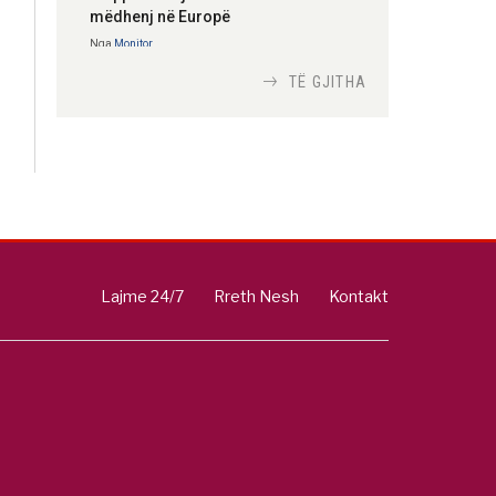
mëdhenj në Europë
Nga
Monitor
TË GJITHA
Si bisedojnë trupat
ushtarake izraelite me
robotët?
Nga
TiranaDiplomat.com
Si po e luftojnë
terrorizmin shërbimet
Lajme 24/7
Rreth Nesh
Kontakt
inteligjente izraelite
Nga
Or Shalom