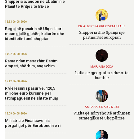
Shqipëria avancon në zbatimin e
Planit të Rritjes të BE-së
15:53 06-08-2026
DR. ALBERT RAKIPI, KRYETAR I AIIS
Begaj në panairin në Ulqin: Libri
Shqipëria dhe Spanja një
mban gjallë gjuhën, kulturën dhe
partneritet europian
identitetin tonë shqiptar
14:32 06-08-2026
Rama ndan mesazhin: Besim,
empati, shërbim, angazhim
MARJANA DODA
Lufta që gjeografia refuzoi ta
humbte
12:12 06-08-2026
Rivlerësimi i pasurive, 120,5
milionë euro kursime për
tatimpaguesit në shtatë muaj
AMBASADOR ARBEN CICI
Vizita që ndryshoi të ardhmen
12:09 06-08-2026
strategjike të Shqipërisë
Ministria e Financave nis
përgatitjet për Eurobondin e ri