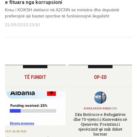
e fituara nga korrupsioni
Kreu i KOKSH deklaroi në A2CNN se ministra dhe deputetë
preferojnë që bastet sportive të funksionojnë ilegalisht
21/09/2023 23:30
TË FUNDIT
OP-ED
AMBASADOR ARBEN CICI
Dita Botërore e Refugjatëve
dhe 75-vjetori i Konventës së
Gjenevës: Premtimi i
njerëzimit që nuk duhet
16:51 06-08-2026
harruar