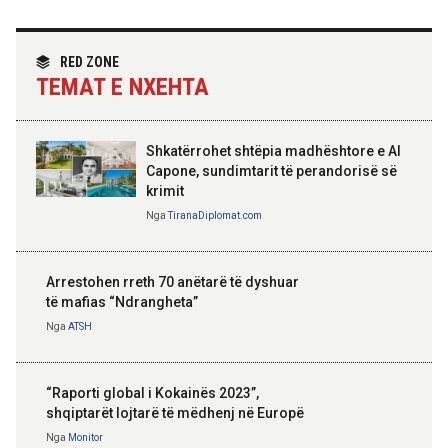
Angazhim i përbashkët për forcimin e
partneritetit strategjik
Nga
Tirana Diplomat
RED ZONE
TEMAT E NXEHTA
Shkatërrohet shtëpia madhështore e Al
Capone, sundimtarit të perandorisë së
krimit
Nga
TiranaDiplomat.com
Arrestohen rreth 70 anëtarë të dyshuar
të mafias “Ndrangheta”
Nga
ATSH
“Raporti global i Kokainës 2023”,
shqiptarët lojtarë të mëdhenj në Europë
Nga
Monitor