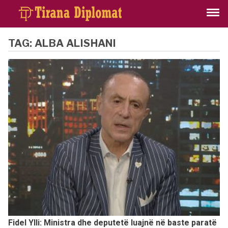
TAG:
ALBA ALISHANI
Fidel Ylli: Ministra dhe deputetë luajnë në baste paratë