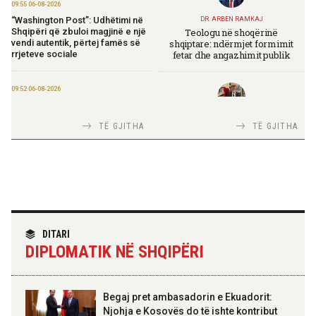
09:55 06-08-2026
“Washington Post”: Udhëtimi në
DR. ARBEN RAMKAJ
Teologu në shoqërinë
Shqipëri që zbuloi magjinë e një
shqiptare: ndërmjet formimit
vendi autentik, përtej famës së
fetar dhe angazhimit publik
rrjeteve sociale
09:52 06-08-2026
Përmbarimi Shtetëror, 22 zyra në
të gjithë vendin për zbatimin e
TIRANA DIPLOMAT
TË GJITHA
TË GJITHA
vendimeve të gjykatave
Italia Strategjike — Ku është
Shqipëria?
09:50 06-08-2026
Sejko: TIPS Clone do të ulë
kostot e pagesave, ekonomia
mund të kursejë deri në 38
miliardë lekë në vit
TIRANA DIPLOMAT
“Shqipëria në BE, projekt më i
DITARI
madh se amaneti i
DIPLOMATIK NË SHQIPËRI
Skënderbeut dhe Ismail
17:26 05-08-2026
Qemalit”
Themelohet “Fincantieri Albania”,
Nufi: Investim për zhvillimin e
industrisë detare
Begaj pret ambasadorin e Ekuadorit:
Njohja e Kosovës do të ishte kontribut