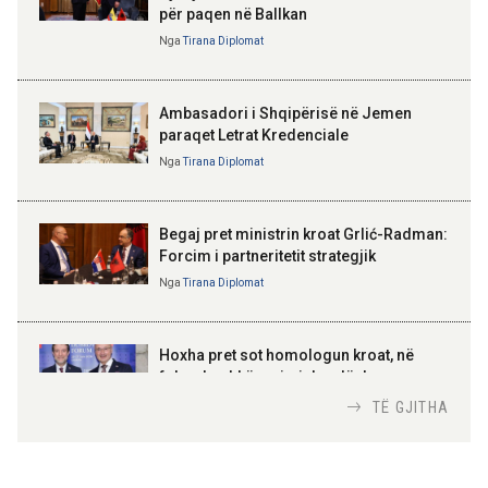
17:24 05-08-2026
për paqen në Ballkan
ELISA SPIROPALI
Ambasada gjermane falënderon
Kriza e Parlamentit është
Nga
Tirana Diplomat
ekipet shqiptare për shpëtimin e
kriza e Republikës
katër turistëve
Parlamentare
Ambasadori i Shqipërisë në Jemen
paraqet Letrat Kredenciale
Nga
Tirana Diplomat
BAJRAM BEGAJ, PRESIDENTI I REPUBLIKËS
SË SHQIPËRISË
Gëzuar Ditën e Pavarësisë,
Kosovë!
Begaj pret ministrin kroat Grlić-Radman:
Forcim i partneritetit strategjik
Nga
Tirana Diplomat
AMER JUKA
100-vjetori i themelimit të
Hoxha pret sot homologun kroat, në
Urdhrit të Skënderbeut
fokus bashkëpunimi dypalësh
Nga
Tirana Diplomat
TË GJITHA
Hoxha takim me zyrtarë të lartë të DASH: