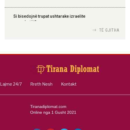
Si bisedojnë trupat ushtarake izraelite
me robotët?
Nga
TiranaDiplomat.com
TË GJITHA
Si po e luftojnë terrorizmin shërbimet
inteligjente izraelite
Nga
Or Shalom
Lajme 24/7
Rreth Nesh
Kontakt
Tiranadiplomat.com
Online nga 1 Gusht 2021