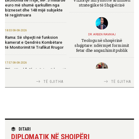
Ekonomia në rritje, MF: 3 miliardë
strategjike të Shqipërisë
euro më shumë qarkullim nga
bizneset dhe 148 mijë subjekte
të regjistruara
18:03 08-08-2026
DR. ARBEN RAMKAJ
Rama: Së shpejti në funksion
Teologu në shoqërinë
kamerat e Qendrës Kombëtare
shqiptare: ndërmjet formimit
të Monitorimit të Trafikut Rrugor
fetar dhe angazhimit publik
17:57 08-08-2026
“The Week”: Shqipëria, në krye të
listës së destinacioneve të lira
turistike
TIRANA DIPLOMAT
TË GJITHA
TË GJITHA
Italia Strategjike — Ku është
Shqipëria?
14:57 08-08-2026
Saranda plot me pushues,
gjithmonë zgjedhja e duhur
TIRANA DIPLOMAT
13:57 08-08-2026
“Shqipëria në BE, projekt më i
DITARI
Lorik Cana rrëfen fillimet e
madh se amaneti i
karrierës: Nga emigrimi, refuzimi
DIPLOMATIK NË SHQIPËRI
Skënderbeut dhe Ismail