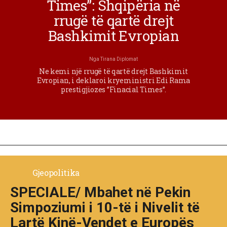
Times”: Shqipëria në
rrugë të qartë drejt
Bashkimit Evropian
Nga
Tirana Diplomat
Ne kemi një rrugë të qartë drejt Bashkimit
Evropian, i deklaroi kryeministri Edi Rama
prestigjiozes ”Finacial Times”.
Gjeopolitika
SPECIALE/ Mbahet në Pekin
Simpoziumi i 10-të i Nivelit të
Lartë Kinë-Vendet e Europës