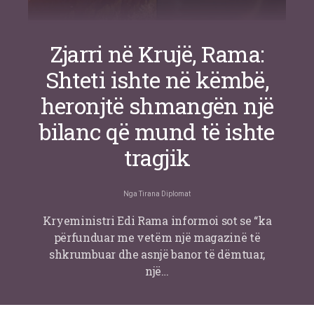
Zjarri në Krujë, Rama:
Shteti ishte në këmbë,
heronjtë shmangën një
bilanc që mund të ishte
tragjik
Nga
Tirana Diplomat
Kryeministri Edi Rama informoi sot se “ka
përfunduar me vetëm një magazinë të
shkrumbuar dhe asnjë banor të dëmtuar,
një…