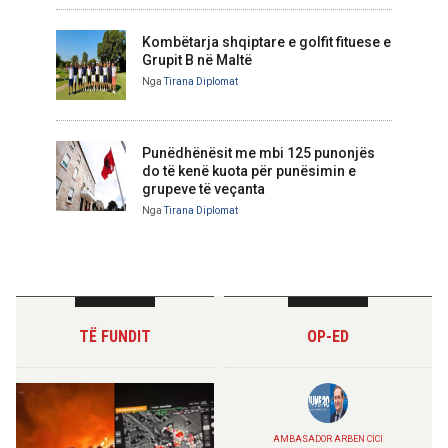
Kombëtarja shqiptare e golfit fituese e
Grupit B në Maltë
Nga
Tirana Diplomat
Punëdhënësit me mbi 125 punonjës
do të kenë kuota për punësimin e
grupeve të veçanta
Nga
Tirana Diplomat
TË FUNDIT
OP-ED
AMBASADOR ARBEN CICI