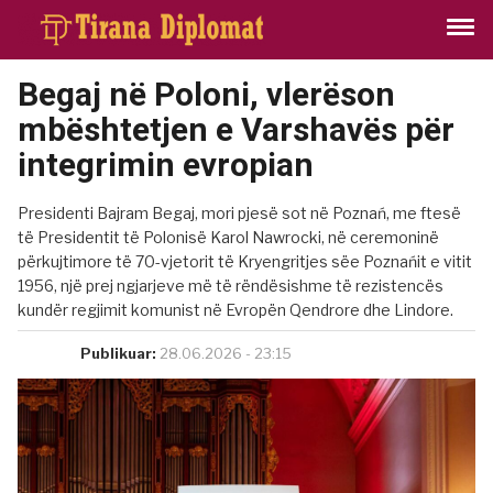
Begaj në Poloni, vlerëson
mbështetjen e Varshavës për
integrimin evropian
Presidenti Bajram Begaj, mori pjesë sot në Poznań, me ftesë
të Presidentit të Polonisë Karol Nawrocki, në ceremoninë
përkujtimore të 70-vjetorit të Kryengritjes sëe Poznańit e vitit
1956, një prej ngjarjeve më të rëndësishme të rezistencës
kundër regjimit komunist në Evropën Qendrore dhe Lindore.
Publikuar:
28.06.2026 - 23:15