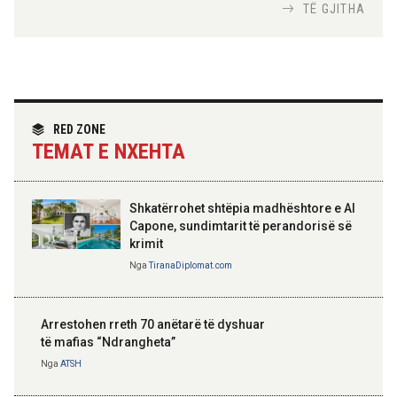
Nga
Tirana Diplomat
TË GJITHA
Hoxha takim me zyrtarë të lartë të DASH:
Angazhim i përbashkët për forcimin e
partneritetit strategjik
Nga
Tirana Diplomat
RED ZONE
TEMAT E NXEHTA
Shkatërrohet shtëpia madhështore e Al
Capone, sundimtarit të perandorisë së
krimit
Nga
TiranaDiplomat.com
Arrestohen rreth 70 anëtarë të dyshuar
të mafias “Ndrangheta”
Nga
ATSH