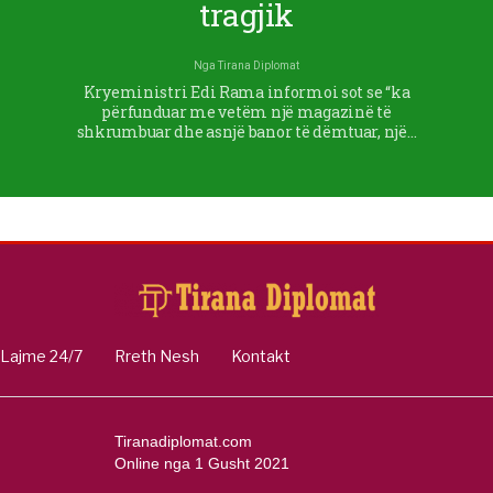
tragjik
Nga
Tirana Diplomat
Kryeministri Edi Rama informoi sot se “ka
përfunduar me vetëm një magazinë të
shkrumbuar dhe asnjë banor të dëmtuar, një…
Lajme 24/7
Rreth Nesh
Kontakt
Tiranadiplomat.com
Online nga 1 Gusht 2021