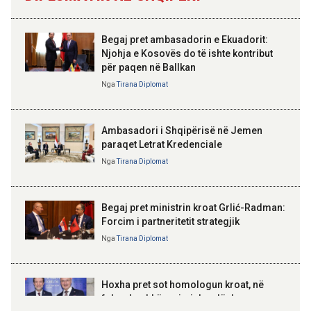
i vizës te prova me PSG-në
Qemalit”
13:19 08-08-2026
Begaj pret ambasadorin e Ekuadorit:
Vijojnë punimet për Muzeun
Njohja e Kosovës do të ishte kontribut
Hebraik në Vlorë, Gonxhja:
për paqen në Ballkan
ELISA SPIROPALI
Promovim i kujtesës së
Kriza e Parlamentit është
bashkëjetesës
Nga
Tirana Diplomat
kriza e Republikës
Parlamentare
12:53 08-08-2026
Ambasadori i Shqipërisë në Jemen
IGJEO: Sot e nesër, nivel rreziku i
paraqet Letrat Kredenciale
lartë për zjarre në tetë qarqe
Nga
Tirana Diplomat
BAJRAM BEGAJ, PRESIDENTI I REPUBLIKËS
SË SHQIPËRISË
Gëzuar Ditën e Pavarësisë,
Kosovë!
Begaj pret ministrin kroat Grlić-Radman:
Forcim i partneritetit strategjik
Nga
Tirana Diplomat
AMER JUKA
100-vjetori i themelimit të
Hoxha pret sot homologun kroat, në
Urdhrit të Skënderbeut
fokus bashkëpunimi dypalësh