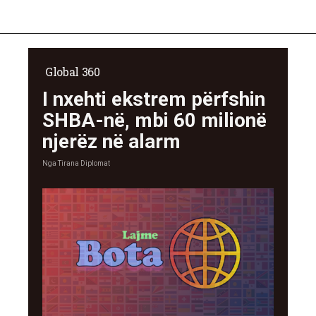
Global 360
I nxehti ekstrem përfshin
SHBA-në, mbi 60 milionë
njerëz në alarm
Nga
Tirana Diplomat