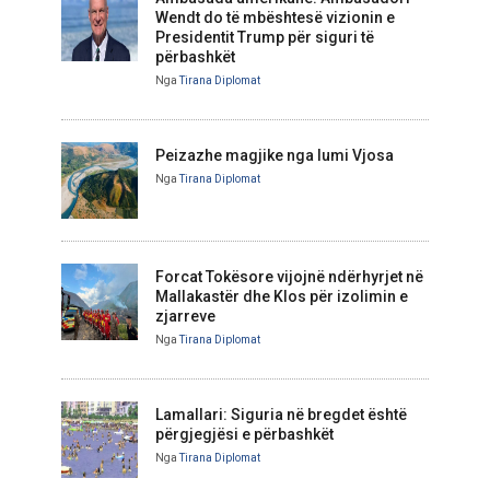
Wendt do të mbështesë vizionin e
Presidentit Trump për siguri të
përbashkët
Nga
Tirana Diplomat
Peizazhe magjike nga lumi Vjosa
Nga
Tirana Diplomat
Forcat Tokësore vijojnë ndërhyrjet në
Mallakastër dhe Klos për izolimin e
zjarreve
Nga
Tirana Diplomat
Lamallari: Siguria në bregdet është
përgjegjësi e përbashkët
Nga
Tirana Diplomat