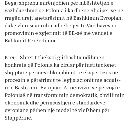
Begaj shprehu mirënjohjen për mbështetjen e
vazhdueshme që Polonia i ka dhënë Shqipërisë në
rrugën drejt anëtarësimit në Bashkimin Evropian,
duke vlerësuar rolin udhëheqës të Varshavës në
promovimin e zgjerimit të BE-së me vendet e
Ballkanit Perëndimor.
Kreu i Shtetit theksoi gjithashtu ndihmën
konkrete që Polonia ka ofruar për institucionet
shqiptare përmes shkëmbimit të ekspertizës në
procesin e përafrimit të legjislacionit me acquis-
in e Bashkimit Evropian. Ai nënvizoi se përvoja e
Polonisë në transformimin demokratik, zhvillimin
ekonomik dhe përmbushjen e standardeve
evropiane përbën një model të vlefshëm për
Shqipërinë.