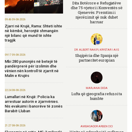
Dita Botërore e Refugjatëve
dhe 75-vjetori i Konventës së
Gjenevës: Premtimi i
njerëzimit që nuk duhet
09:46 09-08-2026
harruar
Zjarri në Krujë, Rama: Shteti ishte
në këmbë, heronjtë shmangën
një bilanc që mund të ishte
tragjik
DR. ALBERT RAKIPI, KRYETAR I AIIS
Shqipëria dhe Spanja një
09:17 09-08-2026
partneritet europian
Mbi 280 punonjës në betejë të
pandërprerë për izolimin dhe
vënien nën kontroll të zjarrit në
Malin e Krujës
MARJANA DODA
22:24 08-08-2026
Lufta që gjeografia refuzoi ta
Lamallari në Krujë: Policia ka
humbte
arrestuar autorin e zjarrvënies.
Nis evakuimi i banorëve të zonës
Barabit-Lluban
21:27 08-08-2026
AMBASADOR ARBEN CICI
Vizita që ndryshoi të ardhmen