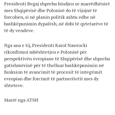
Presidenti Begaj shprehu bindjen se marrëdhëniet
mes Shqipërisë dhe Polonisë do të vijojnë të
forcohen, si në planin politik ashtu edhe në
bashkëpunimin dypalësh, në dobi të qytetarëve të
të dy vendeve.
Nga ana e tij, Presidenti Karol Nawrocki
rikonfirmoi mbështetjen e Polonisë për
perspektivën evropiane të Shqipërisë dhe shprehu
gatishmërinë për të thelluar bashkëpunimin në
funksion të avancimit të procesit të integrimit
evropian dhe forcimit të partneritetit mes dy
shteteve.
Marrë nga ATSH