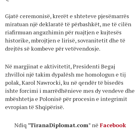
Gjatë ceremonisë, krerët e shteteve pjesëmarrës
miratuan një deklaratë të përbashkët, me të cilën
riafirmuan angazhimin për ruajtjen e kujtesës
historike, mbrojtjen e lirisë, sovranitetit dhe të
drejtës së kombeve për vetëvendosje.
Në margjinat e aktivitetit, Presidenti Begaj
zhvilloi një takim dypalësh me homologun e tij
polak, Karol Nawrocki, ku në qendër të bisedës
ishte forcimi i marrëdhënieve mes dy vendeve dhe
mbështetja e Polonisë për procesin e integrimit
evropian të Shqipërisë.
Ndiq
"TiranaDiplomat.com"
në
Facebook