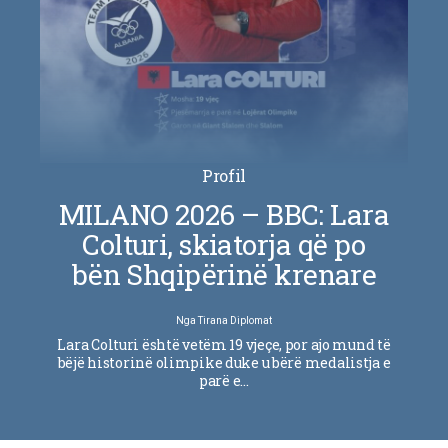
Profil
MILANO 2026 – BBC: Lara
Colturi, skiatorja që po
bën Shqipërinë krenare
Nga
Tirana Diplomat
Lara Colturi është vetëm 19 vjeçe, por ajo mund të
bëjë historinë olimpike duke u bërë medalistja e
parë e…