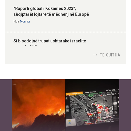
“Raporti global i Kokainës 2023”,
shqiptarët lojtarë të mëdhenj në Europë
Nga
Monitor
Si bisedojnë trupat ushtarake izraelite
me robotët?
Nga
TiranaDiplomat.com
TË GJITHA
Si po e luftojnë terrorizmin shërbimet
inteligjente izraelite
Nga
Or Shalom