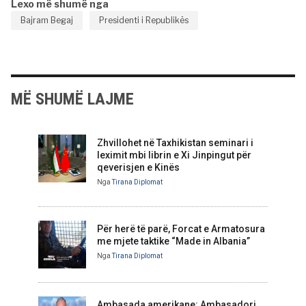
Lexo më shumë nga
Bajram Begaj
Presidenti i Republikës
MË SHUMË LAJME
Zhvillohet në Taxhikistan seminari i
leximit mbi librin e Xi Jinpingut për
qeverisjen e Kinës
Nga
Tirana Diplomat
Për herë të parë, Forcat e Armatosura
me mjete taktike “Made in Albania”
Nga
Tirana Diplomat
Ambasada amerikane: Ambasadori