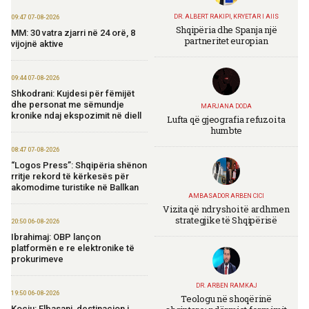
DR. ALBERT RAKIPI, KRYETAR I AIIS
09:47 07-08-2026
Shqipëria dhe Spanja një
MM: 30 vatra zjarri në 24 orë, 8
partneritet europian
vijojnë aktive
09:44 07-08-2026
Shkodrani: Kujdesi për fëmijët
dhe personat me sëmundje
MARJANA DODA
kronike ndaj ekspozimit në diell
Lufta që gjeografia refuzoi ta
humbte
08:47 07-08-2026
“Logos Press”: Shqipëria shënon
rritje rekord të kërkesës për
akomodime turistike në Ballkan
AMBASADOR ARBEN CICI
Vizita që ndryshoi të ardhmen
strategjike të Shqipërisë
20:50 06-08-2026
Ibrahimaj: OBP lançon
platformën e re elektronike të
prokurimeve
DR. ARBEN RAMKAJ
19:50 06-08-2026
Teologu në shoqërinë
Koçiu: Elbasani, destinacion i