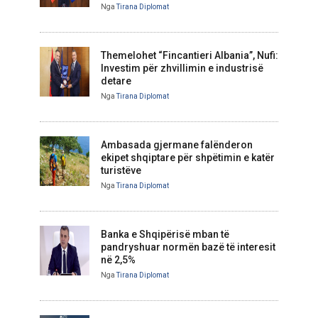
Nga
Tirana Diplomat
Themelohet “Fincantieri Albania”, Nufi:
Investim për zhvillimin e industrisë
detare
Nga
Tirana Diplomat
Ambasada gjermane falënderon
ekipet shqiptare për shpëtimin e katër
turistëve
Nga
Tirana Diplomat
Banka e Shqipërisë mban të
pandryshuar normën bazë të interesit
në 2,5%
Nga
Tirana Diplomat