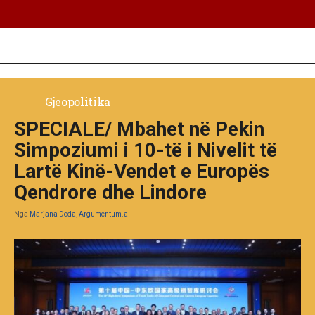
Gjeopolitika
SPECIALE/ Mbahet në Pekin
Simpoziumi i 10-të i Nivelit të
Lartë Kinë-Vendet e Europës
Qendrore dhe Lindore
Nga
Marjana Doda, Argumentum.al