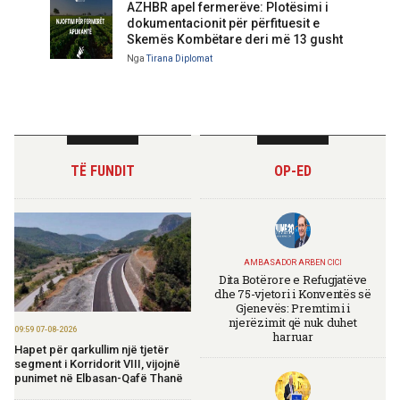
AZHBR apel fermerëve: Plotësimi i
dokumentacionit për përfituesit e
Skemës Kombëtare deri më 13 gusht
Nga
Tirana Diplomat
TË FUNDIT
OP-ED
AMBASADOR ARBEN CICI
Dita Botërore e Refugjatëve
dhe 75-vjetori i Konventës së
Gjenevës: Premtimi i
njerëzimit që nuk duhet
09:59 07-08-2026
harruar
Hapet për qarkullim një tjetër
segment i Korridorit VIII, vijojnë
punimet në Elbasan-Qafë Thanë