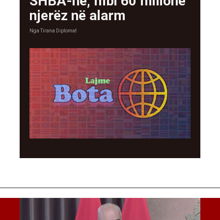
SHBA-në, mbi 60 milionë
njerëz në alarm
Nga
Tirana Diplomat