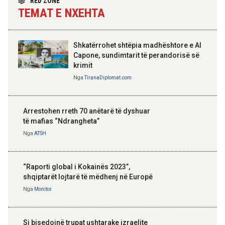
RED ZONE
TEMAT E NXEHTA
Shkatërrohet shtëpia madhështore e Al
Capone, sundimtarit të perandorisë së
krimit
Nga
TiranaDiplomat.com
Arrestohen rreth 70 anëtarë të dyshuar
të mafias “Ndrangheta”
Nga
ATSH
“Raporti global i Kokainës 2023”,
shqiptarët lojtarë të mëdhenj në Europë
Nga
Monitor
Si bisedojnë trupat ushtarake izraelite