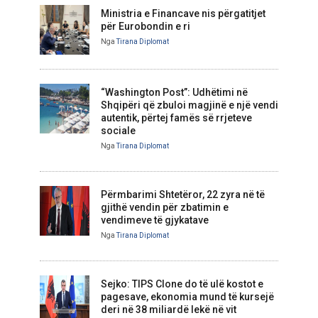
Ministria e Financave nis përgatitjet
për Eurobondin e ri
Nga
Tirana Diplomat
“Washington Post”: Udhëtimi në
Shqipëri që zbuloi magjinë e një vendi
autentik, përtej famës së rrjeteve
sociale
Nga
Tirana Diplomat
Përmbarimi Shtetëror, 22 zyra në të
gjithë vendin për zbatimin e
vendimeve të gjykatave
Nga
Tirana Diplomat
Sejko: TIPS Clone do të ulë kostot e
pagesave, ekonomia mund të kursejë
deri në 38 miliardë lekë në vit