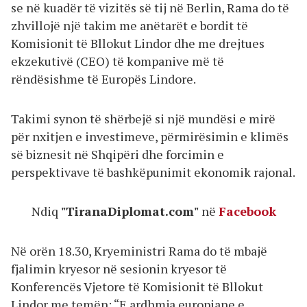
se në kuadër të vizitës së tij në Berlin, Rama do të
zhvillojë një takim me anëtarët e bordit të
Komisionit të Bllokut Lindor dhe me drejtues
ekzekutivë (CEO) të kompanive më të
rëndësishme të Europës Lindore.
Takimi synon të shërbejë si një mundësi e mirë
për nxitjen e investimeve, përmirësimin e klimës
së biznesit në Shqipëri dhe forcimin e
perspektivave të bashkëpunimit ekonomik rajonal.
Ndiq
"TiranaDiplomat.com"
në
Facebook
Në orën 18.30, Kryeministri Rama do të mbajë
fjalimin kryesor në sesionin kryesor të
Konferencës Vjetore të Komisionit të Bllokut
Lindor me temën: “E ardhmja europiane e