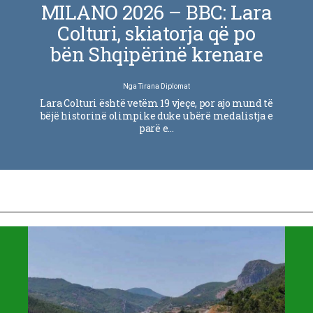
MILANO 2026 – BBC: Lara
Colturi, skiatorja që po
bën Shqipërinë krenare
Nga
Tirana Diplomat
Lara Colturi është vetëm 19 vjeçe, por ajo mund të
bëjë historinë olimpike duke u bërë medalistja e
parë e…