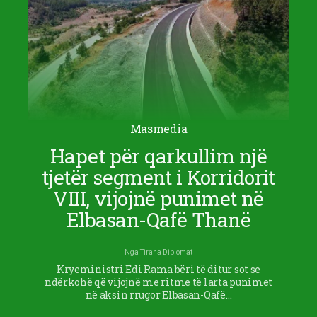
Masmedia
Hapet për qarkullim një
tjetër segment i Korridorit
VIII, vijojnë punimet në
Elbasan-Qafë Thanë
Nga
Tirana Diplomat
Kryeministri Edi Rama bëri të ditur sot se
ndërkohë që vijojnë me ritme të larta punimet
në aksin rrugor Elbasan-Qafë…