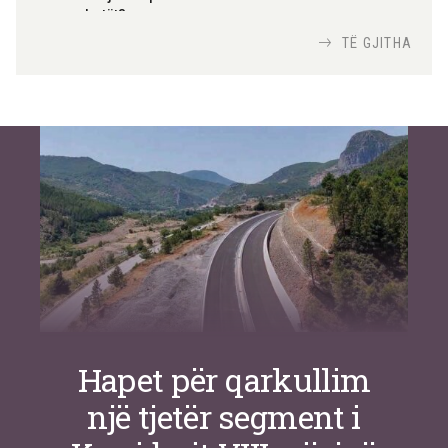
me robotët?
Nga
TiranaDiplomat.com
TË GJITHA
Si po e luftojnë terrorizmin shërbimet
inteligjente izraelite
Nga
Or Shalom
Hapet për qarkullim
një tjetër segment i