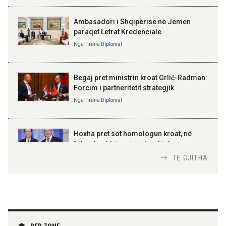
Parlamentare
Ambasadori i Shqipërisë në Jemen
paraqet Letrat Kredenciale
Nga
Tirana Diplomat
BAJRAM BEGAJ, PRESIDENTI I REPUBLIKËS
SË SHQIPËRISË
Gëzuar Ditën e Pavarësisë,
Kosovë!
Begaj pret ministrin kroat Grlić-Radman:
Forcim i partneritetit strategjik
Nga
Tirana Diplomat
AMER JUKA
100-vjetori i themelimit të
Hoxha pret sot homologun kroat, në
Urdhrit të Skënderbeut
fokus bashkëpunimi dypalësh
Nga
Tirana Diplomat
TË GJITHA
Hoxha takim me zyrtarë të lartë të DASH:
Angazhim i përbashkët për forcimin e
partneritetit strategjik
Nga
Tirana Diplomat