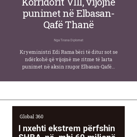
Korridorit VIII, vijojnë
punimet në Elbasan-
Qafë Thanë
Nga
Tirana Diplomat
Kryeministri Edi Rama bëri të ditur sot se
ndërkohë që vijojnë me ritme të larta
punimet në aksin rrugor Elbasan-Qafë…
Global 360
I nxehti ekstrem përfshin