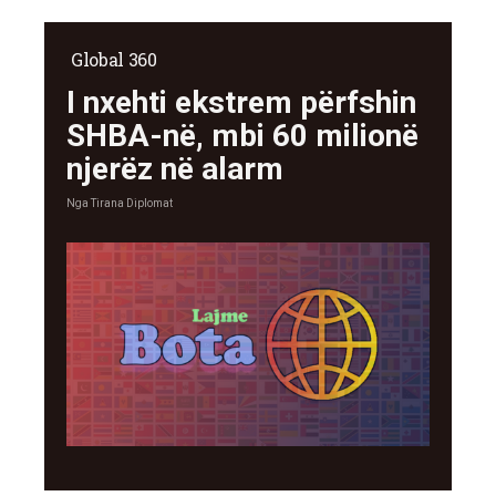
Global 360
I nxehti ekstrem përfshin
SHBA-në, mbi 60 milionë
njerëz në alarm
Nga
Tirana Diplomat