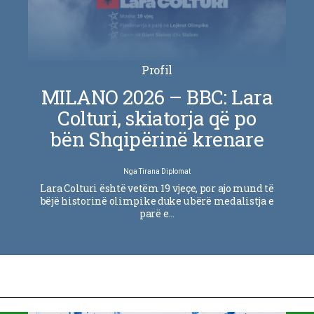
Profil
MILANO 2026 – BBC: Lara
Colturi, skiatorja që po
bën Shqipërinë krenare
Nga
Tirana Diplomat
Lara Colturi është vetëm 19 vjeçe, por ajo mund të
bëjë historinë olimpike duke u bërë medalistja e
parë e…