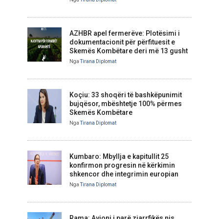
AZHBR apel fermerëve: Plotësimi i
dokumentacionit për përfituesit e
Skemës Kombëtare deri më 13 gusht
Nga
Tirana Diplomat
Koçiu: 33 shoqëri të bashkëpunimit
bujqësor, mbështetje 100% përmes
Skemës Kombëtare
Nga
Tirana Diplomat
Kumbaro: Mbyllja e kapitullit 25
konfirmon progresin në kërkimin
shkencor dhe integrimin europian
Nga
Tirana Diplomat
Rama: Avioni i parë zjarrfikës nis