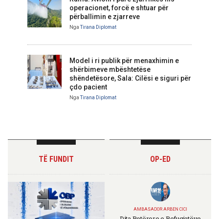
operacionet, forcë e shtuar për
përballimin e zjarreve
Nga
Tirana Diplomat
Model i ri publik për menaxhimin e
shërbimeve mbështetëse
shëndetësore, Sala: Cilësi e siguri për
çdo pacient
Nga
Tirana Diplomat
TË FUNDIT
OP-ED
AMBASADOR ARBEN CICI
Dita Botërore e Refugjatëve