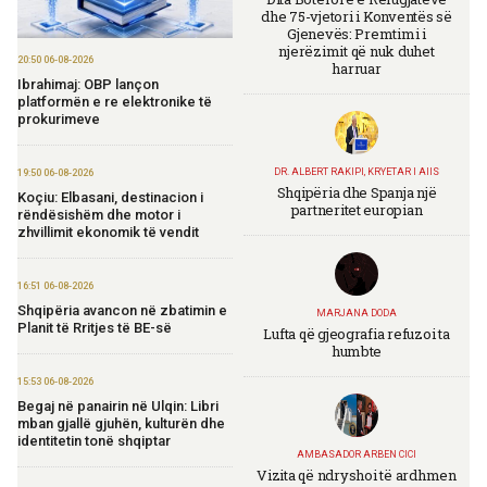
dhe 75-vjetori i Konventës së
Gjenevës: Premtimi i
njerëzimit që nuk duhet
20:50 06-08-2026
harruar
Ibrahimaj: OBP lançon
platformën e re elektronike të
prokurimeve
DR. ALBERT RAKIPI, KRYETAR I AIIS
19:50 06-08-2026
Shqipëria dhe Spanja një
Koçiu: Elbasani, destinacion i
partneritet europian
rëndësishëm dhe motor i
zhvillimit ekonomik të vendit
16:51 06-08-2026
Shqipëria avancon në zbatimin e
MARJANA DODA
Planit të Rritjes të BE-së
Lufta që gjeografia refuzoi ta
humbte
15:53 06-08-2026
Begaj në panairin në Ulqin: Libri
mban gjallë gjuhën, kulturën dhe
identitetin tonë shqiptar
AMBASADOR ARBEN CICI
Vizita që ndryshoi të ardhmen