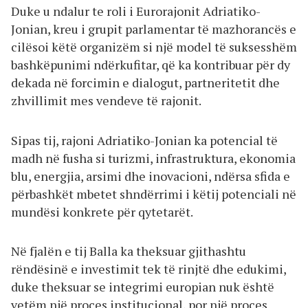
Duke u ndalur te roli i Eurorajonit Adriatiko-
Jonian, kreu i grupit parlamentar të mazhorancës e
cilësoi këtë organizëm si një model të suksesshëm
bashkëpunimi ndërkufitar, që ka kontribuar për dy
dekada në forcimin e dialogut, partneritetit dhe
zhvillimit mes vendeve të rajonit.
Sipas tij, rajoni Adriatiko-Jonian ka potencial të
madh në fusha si turizmi, infrastruktura, ekonomia
blu, energjia, arsimi dhe inovacioni, ndërsa sfida e
përbashkët mbetet shndërrimi i këtij potenciali në
mundësi konkrete për qytetarët.
Në fjalën e tij Balla ka theksuar gjithashtu
rëndësinë e investimit tek të rinjtë dhe edukimi,
duke theksuar se integrimi europian nuk është
vetëm një proces institucional, por një proces