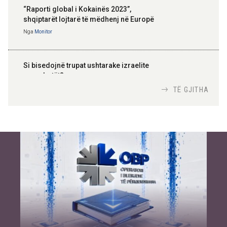
“Raporti global i Kokainës 2023”,
shqiptarët lojtarë të mëdhenj në Europë
Nga
Monitor
Si bisedojnë trupat ushtarake izraelite
me robotët?
Nga
TiranaDiplomat.com
TË GJITHA
Si po e luftojnë terrorizmin shërbimet
inteligjente izraelite
Nga
Or Shalom