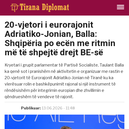
20-vjetori i eurorajonit
Adriatiko-Jonian, Balla:
Shqipëria po ecën me ritmin
më të shpejtë drejt BE-së
Kryetari i grupit parlamentar të Partisë Socialiste, Taulant Balla
ka qenë sot i pranishëm në aktivitetin e organizuar me rastin e
20-vjetorit të Eurorajonit Adriatiko-Jonian në Tiranë ku ka
vlerësuar rolin e bashkëpunimit rajonal si një instrument të
rëndësishëm për integrimin europian dhe zhvillimin e
qëndrueshëm të vendeve të rajonit.
Publikuar:
13.06.2026 - 11:48