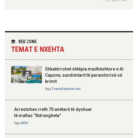
Hoxha takim me zyrtarë të lartë të DASH:
Angazhim i përbashkët për forcimin e
partneritetit strategjik
Nga
Tirana Diplomat
RED ZONE
TEMAT E NXEHTA
Shkatërrohet shtëpia madhështore e Al
Capone, sundimtarit të perandorisë së
krimit
Nga
TiranaDiplomat.com
Arrestohen rreth 70 anëtarë të dyshuar
të mafias “Ndrangheta”
Nga
ATSH