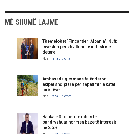
MË SHUMË LAJME
Themelohet “Fincantieri Albania”, Nufi:
Investim për zhvillimin e industrisë
detare
Nga
Tirana Diplomat
Ambasada gjermane falënderon
ekipet shqiptare për shpëtimin e katër
turistëve
Nga
Tirana Diplomat
Banka e Shqipërisë mban të
pandryshuar normën bazë të interesit
në 2,5%
Nga
Tirana Diplomat