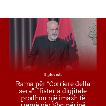
Diplovista
Rama për ”Corriere della
sera”: Histeria digjitale
prodhon një imazh të
rremë për Shqipërinë