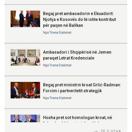
vendimeve të gjykatave
Begaj pret ambasadorin e Ekuadorit:
Njohja e Kosovës do të ishte kontribut
09:50 06-08-2026
për paqen në Ballkan
Sejko: TIPS Clone do të ulë
ELISA SPIROPALI
kostot e pagesave, ekonomia
Kriza e Parlamentit është
Nga
Tirana Diplomat
mund të kursejë deri në 38
kriza e Republikës
miliardë lekë në vit
Parlamentare
Ambasadori i Shqipërisë në Jemen
paraqet Letrat Kredenciale
Nga
Tirana Diplomat
BAJRAM BEGAJ, PRESIDENTI I REPUBLIKËS
SË SHQIPËRISË
Gëzuar Ditën e Pavarësisë,
Kosovë!
Begaj pret ministrin kroat Grlić-Radman:
Forcim i partneritetit strategjik
Nga
Tirana Diplomat
AMER JUKA
100-vjetori i themelimit të
Hoxha pret sot homologun kroat, në
Urdhrit të Skënderbeut
fokus bashkëpunimi dypalësh
Nga
Tirana Diplomat
TË GJITHA