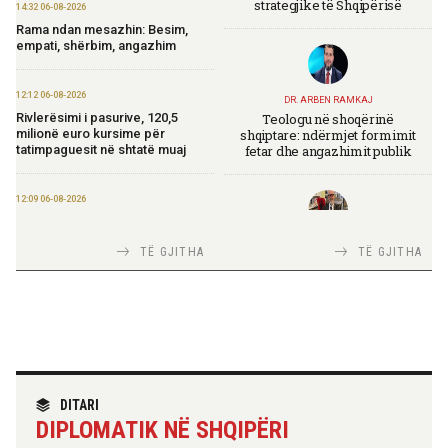
strategjike të Shqipërisë
14:32 06-08-2026
Rama ndan mesazhin: Besim,
empati, shërbim, angazhim
12:12 06-08-2026
DR. ARBEN RAMKAJ
Teologu në shoqërinë
Rivlerësimi i pasurive, 120,5
shqiptare: ndërmjet formimit
milionë euro kursime për
fetar dhe angazhimit publik
tatimpaguesit në shtatë muaj
12:09 06-08-2026
Ministria e Financave nis
përgatitjet për Eurobondin e ri
TIRANA DIPLOMAT
TË GJITHA
TË GJITHA
Italia Strategjike — Ku është
Shqipëria?
09:55 06-08-2026
“Washington Post”: Udhëtimi në
Shqipëri që zbuloi magjinë e një
vendi autentik, përtej famës së
rrjeteve sociale
TIRANA DIPLOMAT
“Shqipëria në BE, projekt më i
DITARI
madh se amaneti i
09:52 06-08-2026
DIPLOMATIK NË SHQIPËRI
Skënderbeut dhe Ismail
Përmbarimi Shtetëror, 22 zyra në
Qemalit”
të gjithë vendin për zbatimin e