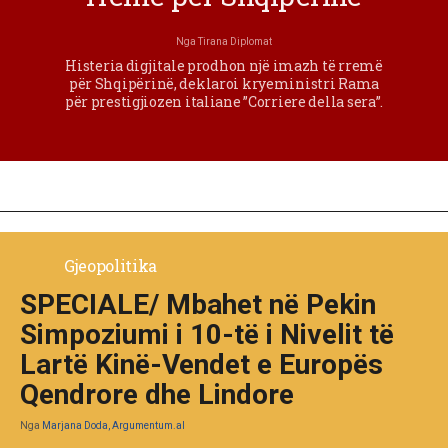
Nga
Tirana Diplomat
Histeria digjitale prodhon një imazh të rremë
për Shqipërinë, deklaroi kryeministri Rama
për prestigjiozen italiane ”Corriere della sera”.
Gjeopolitika
SPECIALE/ Mbahet në Pekin
Simpoziumi i 10-të i Nivelit të
Lartë Kinë-Vendet e Europës
Qendrore dhe Lindore
Nga
Marjana Doda, Argumentum.al